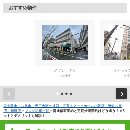
おすすめ物件
メゾンしずか
リアライ
5万円
8.
東大阪市・八尾市・天王寺区の賃貸・売買｜アークホーム小阪店・近鉄八尾
店・鶴橋店
>
ブログ記事一覧
>
普通借家契約と定期借家契約はどう違う？メリ
ットとデメリットも解説！