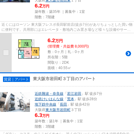
大阪府
東大阪市
長田東
１丁目
6.2
万円
築年数：築35年 ｜募集中：
1室
階数：7階建
近くにはローソン 東大阪フレスポ長田駅前店(徒歩7分)がありちょっとした買い物
に便利です。共用部にはエレベータ・敷地内ごみ置き場など様々な設備やサービ
スが揃っているので便利で...
6.2
万
円
(管理費・共益費 8,000円)
敷：0ヶ月｜礼：0ヶ月
所在階：5階
間取り：2DK
面積：40.55㎡
東大阪市岩田町３丁目のアパート
賃貸｜アパート
近鉄難波・奈良線
「
若江岩田
」駅 徒歩7分
近鉄けいはんな線
「
荒本
」駅 徒歩28分
地下鉄中央線
「
長田
」駅 徒歩42分
大阪府
東大阪市
岩田町
３丁目
6.3
万円
築年数：築1年 ｜募集中：
1室
階数：3階建
「グラン コスモ」のここがイチオシ。近くのフレッシュシンワまで徒歩5分で