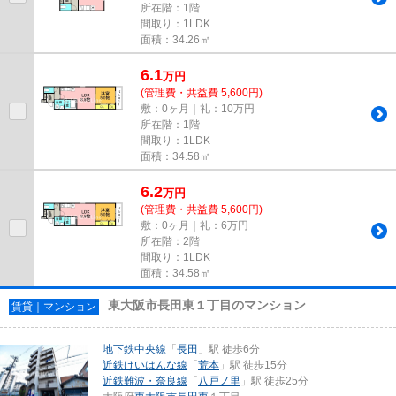
所在階：1階
間取り：1LDK
面積：34.26㎡
6.1
万
円
(管理費・共益費 5,600円)
敷：0ヶ月｜礼：10万円
所在階：1階
間取り：1LDK
面積：34.58㎡
6.2
万
円
(管理費・共益費 5,600円)
敷：0ヶ月｜礼：6万円
所在階：2階
間取り：1LDK
面積：34.58㎡
東大阪市長田東１丁目のマンション
賃貸｜マンション
地下鉄中央線
「
長田
」駅 徒歩6分
近鉄けいはんな線
「
荒本
」駅 徒歩15分
近鉄難波・奈良線
「
八戸ノ里
」駅 徒歩25分