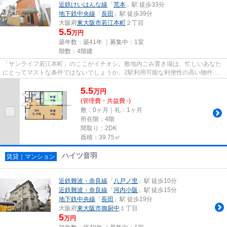
近鉄けいはんな線
「
荒本
」駅 徒歩33分
地下鉄中央線
「
長田
」駅 徒歩39分
大阪府
東大阪市
若江本町
２丁目
5.5
万円
築年数：築41年 ｜募集中：
1室
階数：4階建
「サンライフ若江本町」のここがイチオシ。敷地内ごみ置き場は、忙しいあなた
にとってマストな条件ではないでしょうか。2駅利用可能な利便性の高い物件で
す。風通しが良好な物件です。...
5.5
万
円
(管理費・共益費 -)
敷：0ヶ月｜礼：1ヶ月
所在階：4階
間取り：2DK
面積：39.75㎡
ハイツ音羽
賃貸｜マンション
近鉄難波・奈良線
「
八戸ノ里
」駅 徒歩10分
近鉄難波・奈良線
「
河内小阪
」駅 徒歩15分
地下鉄中央線
「
長田
」駅 徒歩19分
大阪府
東大阪市
御厨中
１丁目
5
万円