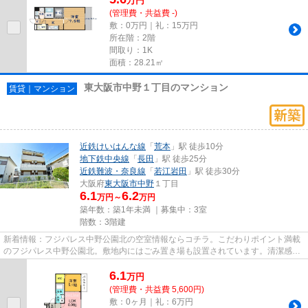
万
円
(管理費・共益費 -)
敷：0万円｜礼：15万円
所在階：2階
間取り：1K
面積：28.21㎡
東大阪市中野１丁目のマンション
賃貸｜マンション
近鉄けいはんな線
「
荒本
」駅 徒歩10分
地下鉄中央線
「
長田
」駅 徒歩25分
近鉄難波・奈良線
「
若江岩田
」駅 徒歩30分
大阪府
東大阪市
中野
１丁目
6.1
6.2
万円～
万円
築年数：築1年未満 ｜募集中：
3室
階数：3階建
新着情報：フジパレス中野公園北の空室情報ならコチラ。こだわりポイント満載
のフジパレス中野公園北。敷地内にはごみ置き場も設置されています。清潔感の
ある室内が魅力的な2026年築...
6.1
万
円
(管理費・共益費 5,600円)
敷：0ヶ月｜礼：6万円