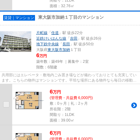
間取り：1LDK
面積：32.76㎡
東大阪市加納１丁目のマンション
賃貸｜マンション
片町線
「
住道
」駅 徒歩22分
近鉄けいはんな線
「
吉田
」駅 徒歩26分
地下鉄中央線
「
長田
」駅 徒歩50分
大阪府
東大阪市
加納
１丁目
6
万円
築年数：築49年 ｜募集中：
2室
階数：6階建
共用部にはエレベータ・敷地内ごみ置き場などが備わっておりとても充実してい
ます。こちらの物件はマンションです。平坦な場所にある物件なら毎日の移動も
快適です。付近に駅が2駅あり...
6
万
円
(管理費・共益費 6,000円)
敷：0ヶ月｜礼：2ヶ月
所在階：2階
間取り：1LDK
面積：39.00㎡
6
万
円
(管理費・共益費 6,000円)