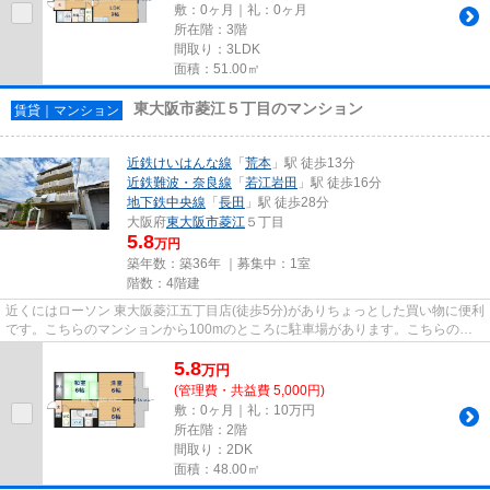
敷：0ヶ月｜礼：0ヶ月
所在階：3階
間取り：3LDK
面積：51.00㎡
東大阪市菱江５丁目のマンション
賃貸｜マンション
近鉄けいはんな線
「
荒本
」駅 徒歩13分
近鉄難波・奈良線
「
若江岩田
」駅 徒歩16分
地下鉄中央線
「
長田
」駅 徒歩28分
大阪府
東大阪市
菱江
５丁目
5.8
万円
築年数：築36年 ｜募集中：
1室
階数：4階建
近くにはローソン 東大阪菱江五丁目店(徒歩5分)がありちょっとした買い物に便利
です。こちらのマンションから100mのところに駐車場があります。こちらの物
件は、駅へも徒歩13分と歩い...
5.8
万
円
(管理費・共益費 5,000円)
敷：0ヶ月｜礼：10万円
所在階：2階
間取り：2DK
面積：48.00㎡