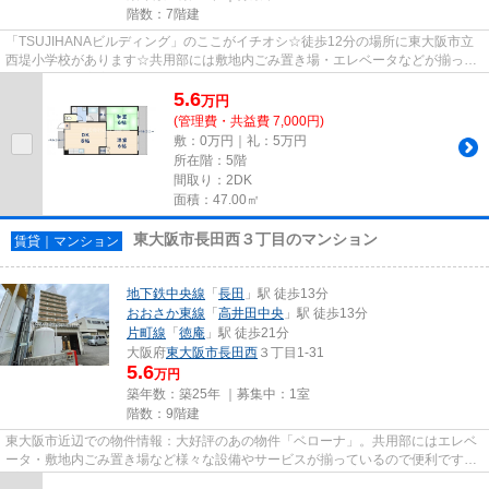
階数：7階建
「TSUJIHANAビルディング」のここがイチオシ☆徒歩12分の場所に東大阪市立
西堤小学校があります☆共用部には敷地内ごみ置き場・エレベータなどが揃って
おり、とても充実しています☆駐車...
5.6
万
円
(管理費・共益費 7,000円)
敷：0万円｜礼：5万円
所在階：5階
間取り：2DK
面積：47.00㎡
東大阪市長田西３丁目のマンション
賃貸｜マンション
地下鉄中央線
「
長田
」駅 徒歩13分
おおさか東線
「
高井田中央
」駅 徒歩13分
片町線
「
徳庵
」駅 徒歩21分
大阪府
東大阪市
長田西
３丁目1-31
5.6
万円
築年数：築25年 ｜募集中：
1室
階数：9階建
東大阪市近辺での物件情報：大好評のあの物件「ベローナ」。共用部にはエレベ
ータ・敷地内ごみ置き場など様々な設備やサービスが揃っているので便利です。
プライバシーが確保しやすく...