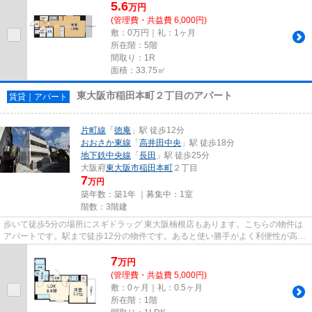
5.6
万
円
(管理費・共益費 6,000円)
敷：0万円｜礼：1ヶ月
所在階：5階
間取り：1R
面積：33.75㎡
東大阪市稲田本町２丁目のアパート
賃貸｜アパート
片町線
「
徳庵
」駅 徒歩12分
おおさか東線
「
高井田中央
」駅 徒歩18分
地下鉄中央線
「
長田
」駅 徒歩25分
大阪府
東大阪市
稲田本町
２丁目
7
万円
築年数：築1年 ｜募集中：
1室
階数：3階建
歩いて徒歩5分の場所にスギドラッグ 東大阪楠根店もあります。こちらの物件は
アパートです。駅まで徒歩12分の物件です。あると使い勝手がよく利便性が高い
のが敷地内ごみ置き場です。...
7
万
円
(管理費・共益費 5,000円)
敷：0ヶ月｜礼：0.5ヶ月
所在階：1階