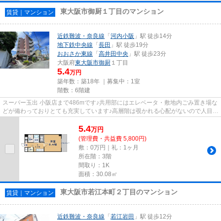
東大阪市御厨１丁目のマンション
賃貸｜マンション
近鉄難波・奈良線
「
河内小阪
」駅 徒歩14分
地下鉄中央線
「
長田
」駅 徒歩19分
おおさか東線
「
高井田中央
」駅 徒歩23分
大阪府
東大阪市
御厨
１丁目
5.4
万円
築年数：築18年 ｜募集中：
1室
階数：6階建
スーパー玉出 小阪店まで486mです♪共用部にはエレベータ・敷地内ごみ置き場な
どが備わっておりとても充実しています♪高層階は覗かれる心配がないので人目を
気にせず過ごせます♪好評の...
5.4
万
円
(管理費・共益費 5,800円)
敷：0万円｜礼：1ヶ月
所在階：3階
間取り：1K
面積：30.08㎡
東大阪市若江本町２丁目のマンション
賃貸｜マンション
近鉄難波・奈良線
「
若江岩田
」駅 徒歩12分