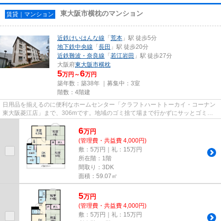
東大阪市横枕のマンション
賃貸｜マンション
近鉄けいはんな線
「
荒本
」駅 徒歩5分
地下鉄中央線
「
長田
」駅 徒歩20分
近鉄難波・奈良線
「
若江岩田
」駅 徒歩27分
大阪府
東大阪市
横枕
5
6
万円～
万円
築年数：築38年 ｜募集中：
3室
階数：4階建
日用品を揃えるのに便利なホームセンター「クラフトハートトーカイ・コーナン
東大阪菱江店」まで、306mです。地域のゴミ捨て場まで行かずにサッとゴミ出
しできるように、共用部にゴミ...
6
万
円
(管理費・共益費 4,000円)
敷：5万円｜礼：15万円
所在階：1階
間取り：3DK
面積：59.07㎡
5
万
円
(管理費・共益費 4,000円)
敷：5万円｜礼：15万円