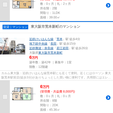
敷：0ヶ月｜礼：2ヶ月
所在階：2階
間取り：1LDK
面積：39.00㎡
東大阪市荒本新町のマンション
賃貸｜マンション
近鉄けいはんな線
「
荒本
」駅 徒歩4分
地下鉄中央線
「
長田
」駅 徒歩15分
近鉄難波・奈良線
「
若江岩田
」駅 徒歩26分
大阪府
東大阪市
荒本新町
6
万円
築年数：築42年 ｜募集中：
1室
階数：12階建
カルム東大阪：近鉄けいはんな線荒本駅にも近くて便利。近くにはローソン 東大
阪荒本駅前店(徒歩3分)がありちょっとした買い物に便利です。共用部にはエレベ
ータ・敷地内ごみ置き場な...
6
万
円
(管理費・共益費 8,000円)
敷：0ヶ月｜礼：0ヶ月
所在階：8階
間取り：2DK
面積：45.36㎡