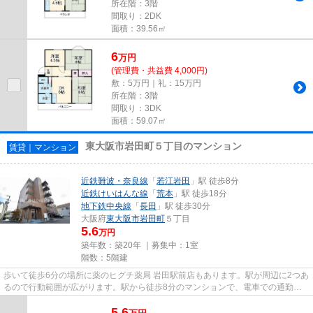
所在階：3階
間取り：2DK
面積：39.56㎡
6
万
円
(管理費・共益費 4,000円)
敷：5万円｜礼：15万円
所在階：3階
間取り：3DK
面積：59.07㎡
東大阪市岩田町５丁目のマンション
賃貸｜マンション
近鉄難波・奈良線
「
若江岩田
」駅 徒歩8分
近鉄けいはんな線
「
荒本
」駅 徒歩18分
地下鉄中央線
「
長田
」駅 徒歩30分
大阪府
東大阪市
岩田町
５丁目
5.6
万円
築年数：築20年 ｜募集中：
1室
階数：5階建
歩いて徒歩6分の場所に薬のヒグチ薬局 岩田駅前店もあります。駅が周辺に2つあ
るので行動範囲が広がります。駅から徒歩8分のマンションで、電車での通勤に
も便利な立地です。こちらの...
5.6