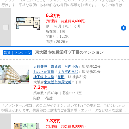
行けます。平坦な場所にある物件なら毎日の移動も快適です。こちらの物件はア
パートです。当社スタッフが地...
6.3
万
円
(管理費・共益費 4,400円)
敷：0ヶ月｜礼：1ヶ月
所在階：1階
間取り：1LDK
面積：29.29㎡
東大阪市御厨栄町３丁目のマンション
賃貸｜マンション
近鉄難波・奈良線
「
河内小阪
」駅 徒歩12分
おおさか東線
「
ＪＲ河内永和
」駅 徒歩21分
地下鉄中央線
「
長田
」駅 徒歩21分
大阪府
東大阪市
御厨栄町
３丁目
7.3
万円
築年数：築43年 ｜募集中：
1室
階数：5階建
「メゾンドール水野」のここがイチオシ。歩いて189mの場所に、mandai(万代)
御厨店があります。共用部には敷地内ごみ置き場・エレベータなど様々な設備や
サービスが揃っているので便利...
7.3
万
円
(管理費・共益費 8,000円)