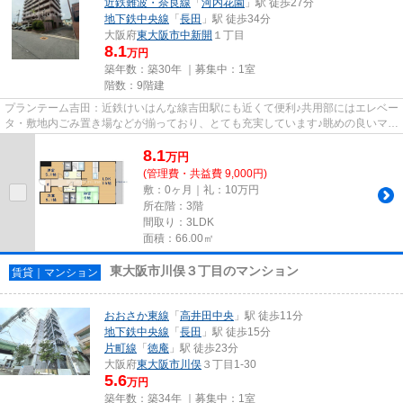
近鉄難波・奈良線
「
河内花園
」駅 徒歩27分
地下鉄中央線
「
長田
」駅 徒歩34分
大阪府
東大阪市
中新開
１丁目
8.1
万円
築年数：築30年 ｜募集中：
1室
階数：9階建
プランテーム吉田：近鉄けいはんな線吉田駅にも近くて便利♪共用部にはエレベー
タ・敷地内ごみ置き場などが揃っており、とても充実しています♪眺めの良いマン
ション探しは、こちらの場...
8.1
万
円
(管理費・共益費 9,000円)
敷：0ヶ月｜礼：10万円
所在階：3階
間取り：3LDK
面積：66.00㎡
東大阪市川俣３丁目のマンション
賃貸｜マンション
おおさか東線
「
高井田中央
」駅 徒歩11分
地下鉄中央線
「
長田
」駅 徒歩15分
片町線
「
徳庵
」駅 徒歩23分
大阪府
東大阪市
川俣
３丁目1-30
5.6
万円
築年数：築34年 ｜募集中：
1室