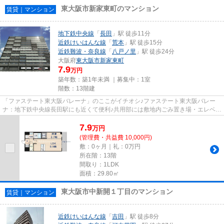
東大阪市新家東町のマンション
賃貸｜マンション
地下鉄中央線
「
長田
」駅 徒歩11分
近鉄けいはんな線
「
荒本
」駅 徒歩15分
近鉄難波・奈良線
「
八戸ノ里
」駅 徒歩24分
大阪府
東大阪市
新家東町
7.9
万円
築年数：築1年未満 ｜募集中：
1室
階数：13階建
「ファステート東大阪バレーナ」のここがイチオシ♪ファステート東大阪バレー
ナ：地下鉄中央線長田駅にも近くて便利♪共用部には敷地内ごみ置き場・エレベー
タ2基などが揃っており、とて...
7.9
万
円
(管理費・共益費 10,000円)
敷：0ヶ月｜礼：0万円
所在階：13階
間取り：1LDK
面積：29.80㎡
東大阪市中新開１丁目のマンション
賃貸｜マンション
近鉄けいはんな線
「
吉田
」駅 徒歩8分