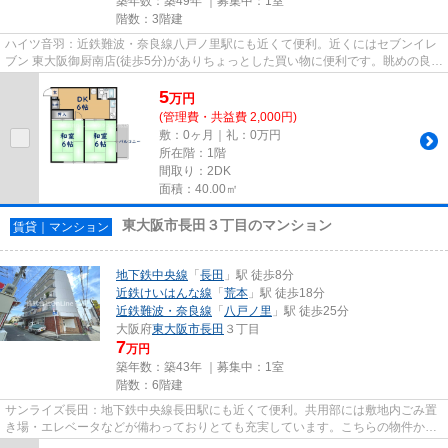
築年数：築49年 ｜募集中：
1室
階数：3階建
ハイツ音羽：近鉄難波・奈良線八戸ノ里駅にも近くて便利。近くにはセブンイレ
ブン 東大阪御厨南店(徒歩5分)がありちょっとした買い物に便利です。眺めの良い
物件です。敷地内にごみ置...
5
万
円
(管理費・共益費 2,000円)
敷：0ヶ月｜礼：0万円
所在階：1階
間取り：2DK
面積：40.00㎡
東大阪市長田３丁目のマンション
賃貸｜マンション
地下鉄中央線
「
長田
」駅 徒歩8分
近鉄けいはんな線
「
荒本
」駅 徒歩18分
近鉄難波・奈良線
「
八戸ノ里
」駅 徒歩25分
大阪府
東大阪市
長田
３丁目
7
万円
築年数：築43年 ｜募集中：
1室
階数：6階建
サンライズ長田：地下鉄中央線長田駅にも近くて便利。共用部には敷地内ごみ置
き場・エレベータなどが備わっておりとても充実しています。こちらの物件から
は2駅が近くにあり、移動範囲...