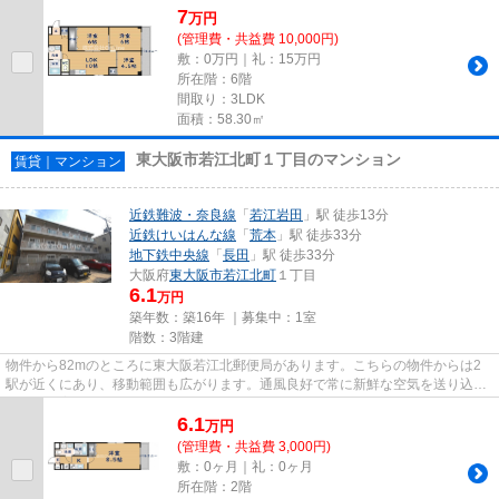
7
万
円
(管理費・共益費 10,000円)
敷：0万円｜礼：15万円
所在階：6階
間取り：3LDK
面積：58.30㎡
東大阪市若江北町１丁目のマンション
賃貸｜マンション
近鉄難波・奈良線
「
若江岩田
」駅 徒歩13分
近鉄けいはんな線
「
荒本
」駅 徒歩33分
地下鉄中央線
「
長田
」駅 徒歩33分
大阪府
東大阪市
若江北町
１丁目
6.1
万円
築年数：築16年 ｜募集中：
1室
階数：3階建
物件から82mのところに東大阪若江北郵便局があります。こちらの物件からは2
駅が近くにあり、移動範囲も広がります。通風良好で常に新鮮な空気を送り込む
物件をご案内します。敷地内に...
6.1
万
円
(管理費・共益費 3,000円)
敷：0ヶ月｜礼：0ヶ月
所在階：2階