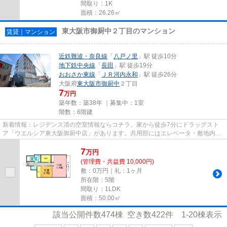
間取り：1K
面積：26.26㎡
東大阪市御厨中２丁目のマンション
賃貸｜マンション
近鉄難波・奈良線
「
八戸ノ里
」駅 徒歩10分
地下鉄中央線
「
長田
」駅 徒歩19分
おおさか東線
「
ＪＲ河内永和
」駅 徒歩26分
大阪府
東大阪市
御厨中
２丁目
7
万円
築年数：築38年 ｜募集中：
1室
階数：6階建
新着情報：レジデンス清の空室情報ならコチラ。家から徒歩7分にドラッグスト
ア「ウエルシア東大阪御厨中店」があります。共用部にはエレベータ・敷地内ご
み置き場などが揃っております...
7
万
円
(管理費・共益費 10,000円)
敷：0万円｜礼：1ヶ月
所在階：5階
間取り：1LDK
面積：50.00㎡
該当公開件数
474
棟 空き数
422
件
1-20
棟表示