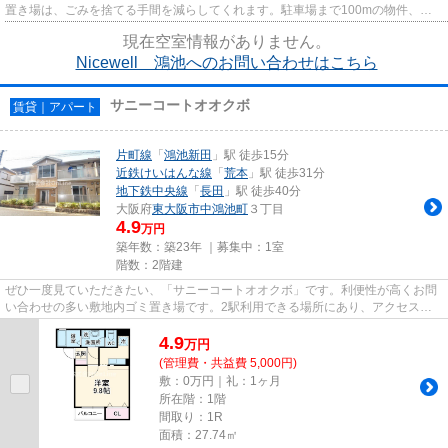
置き場は、ごみを捨てる手間を減らしてくれます。駐車場まで100mの物件、い
かがでしょうか。駅から徒歩7分...
現在空室情報がありません。
Nicewell 鴻池へのお問い合わせはこちら
サニーコートオオクボ
賃貸｜アパート
片町線
「
鴻池新田
」駅 徒歩15分
近鉄けいはんな線
「
荒本
」駅 徒歩31分
地下鉄中央線
「
長田
」駅 徒歩40分
大阪府
東大阪市
中鴻池町
３丁目
4.9
万円
築年数：築23年 ｜募集中：
1室
階数：2階建
ぜひ一度見ていただきたい、「サニーコートオオクボ」です。利便性が高くお問
い合わせの多い敷地内ゴミ置き場です。2駅利用できる場所にあり、アクセスが
便利です。駅近くに立地する物...
4.9
万
円
(管理費・共益費 5,000円)
敷：0万円｜礼：1ヶ月
所在階：1階
間取り：1R
面積：27.74㎡