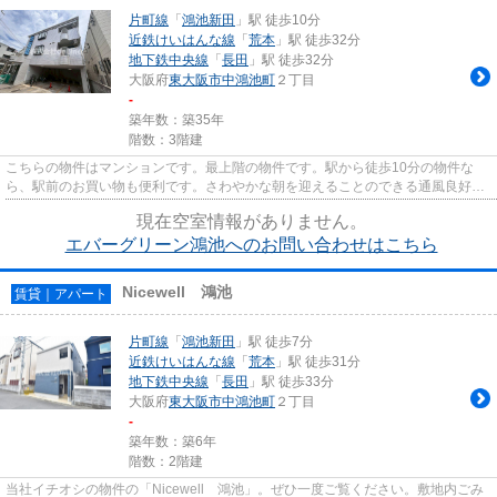
片町線
「
鴻池新田
」駅 徒歩10分
近鉄けいはんな線
「
荒本
」駅 徒歩32分
地下鉄中央線
「
長田
」駅 徒歩32分
大阪府
東大阪市
中鴻池町
２丁目
-
築年数：築35年
階数：3階建
こちらの物件はマンションです。最上階の物件です。駅から徒歩10分の物件な
ら、駅前のお買い物も便利です。さわやかな朝を迎えることのできる通風良好な
物件。できるだけ早めに不動産...
現在空室情報がありません。
エバーグリーン鴻池へのお問い合わせはこちら
Nicewell 鴻池
賃貸｜アパート
片町線
「
鴻池新田
」駅 徒歩7分
近鉄けいはんな線
「
荒本
」駅 徒歩31分
地下鉄中央線
「
長田
」駅 徒歩33分
大阪府
東大阪市
中鴻池町
２丁目
-
築年数：築6年
階数：2階建
当社イチオシの物件の「Nicewell 鴻池」。ぜひ一度ご覧ください。敷地内ごみ