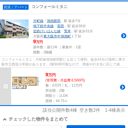
コンフォールミタニ
賃貸｜アパート
片町線
「
鴻池新田
」駅 徒歩7分
地下鉄中央線
「
長田
」駅 徒歩30分
近鉄けいはんな線
「
荒本
」駅 徒歩31分
大阪府
東大阪市
中鴻池町
１丁目
9
万円
築年数：築11年 ｜募集中：
1室
階数：3階建
コンフォールミタニ：片町線鴻池新田駅にも近くて便利。徒歩43分の場所に東大
阪市立西堤小学校があります。2駅利用可能なので、用途や行き先に応じて経路
を選択できます。共用部に住民...
9
万
円
(管理費・共益費 6,500円)
敷：0万円｜礼：12万円
所在階：2階
間取り：1LDK
面積：44.75㎡
該当公開件数
4
棟 空き数
2
件
1-4
棟表示
チェックした物件をまとめて