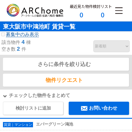
最近見た物件
検討リスト
0
0
東大阪市中鴻池町 賃貸一覧
募集中のみ表示
4
該当物件
棟
2
空き数
件
さらに条件を絞り込む
物件リクエスト
チェックした物件をまとめて
検討リストに追加
お問い合わせ
エバーグリーン鴻池
賃貸｜マンション