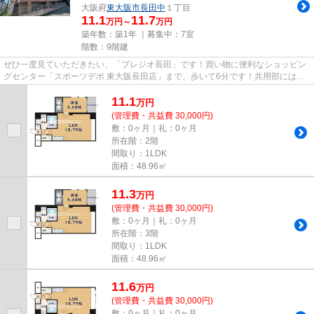
大阪府
東大阪市
長田中
１丁目
11.1
11.7
万円～
万円
築年数：築1年 ｜募集中：
7室
階数：9階建
ぜひ一度見ていただきたい、「プレジオ長田」です！買い物に便利なショッピン
グセンター「スポーツデポ 東大阪長田店」まで、歩いて6分です！共用部にはエ
レベータ・敷地内ごみ置き場...
11.1
万
円
(管理費・共益費 30,000円)
敷：0ヶ月｜礼：0ヶ月
所在階：2階
間取り：1LDK
面積：48.96㎡
11.3
万
円
(管理費・共益費 30,000円)
敷：0ヶ月｜礼：0ヶ月
所在階：3階
間取り：1LDK
面積：48.96㎡
11.6
万
円
(管理費・共益費 30,000円)
敷：0ヶ月｜礼：0ヶ月