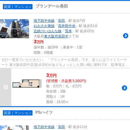
ブランデール長田
賃貸｜マンション
地下鉄中央線
「
長田
」駅 徒歩7分
おおさか東線
「
高井田中央
」駅 徒歩21分
近鉄けいはんな線
「
荒本
」駅 徒歩22分
大阪府
東大阪市
長田中
２丁目
3
万円
築年数：築29年 ｜募集中：
1室
階数：6階建
ぜひ一度見ていただきたい、「ブランデール長田」です。近くにはファミリーマ
ート 東大阪長田中店(徒歩3分)がありちょっとした買い物に便利です。駐車場まで
100mの物件、いかがでしょ...
3
万
円
(管理費・共益費 5,000円)
敷：0万円｜礼：0万円
所在階：3階
間取り：1R
面積：16.00㎡
PSハイツ
賃貸｜マンション
地下鉄中央線
「
長田
」駅 徒歩11分