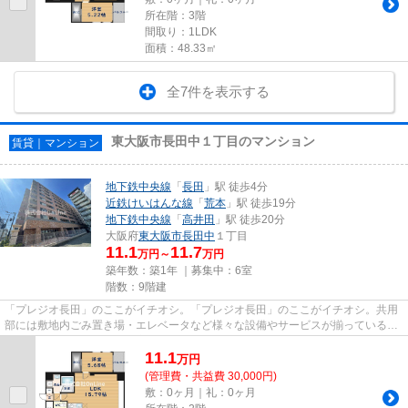
所在階：3階
間取り：1LDK
面積：48.33㎡
全7件を表示する
東大阪市長田中１丁目のマンション
賃貸｜マンション
地下鉄中央線
「
長田
」駅 徒歩4分
近鉄けいはんな線
「
荒本
」駅 徒歩19分
地下鉄中央線
「
高井田
」駅 徒歩20分
大阪府
東大阪市
長田中
１丁目
11.1
11.7
万円～
万円
築年数：築1年 ｜募集中：
6室
階数：9階建
「プレジオ長田」のここがイチオシ。「プレジオ長田」のここがイチオシ。共用
部には敷地内ごみ置き場・エレベータなど様々な設備やサービスが揃っているの
で便利です。清潔感のある室...
11.1
万
円
(管理費・共益費 30,000円)
敷：0ヶ月｜礼：0ヶ月