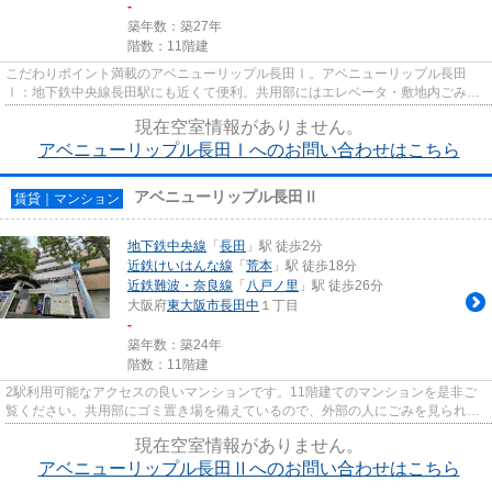
-
築年数：築27年
階数：11階建
こだわりポイント満載のアベニューリップル長田Ⅰ。アベニューリップル長田
Ⅰ：地下鉄中央線長田駅にも近くて便利。共用部にはエレベータ・敷地内ごみ置
き場などが揃っており、とても充...
現在空室情報がありません。
アベニューリップル長田Ⅰへのお問い合わせはこちら
アベニューリップル長田Ⅱ
賃貸｜マンション
地下鉄中央線
「
長田
」駅 徒歩2分
近鉄けいはんな線
「
荒本
」駅 徒歩18分
近鉄難波・奈良線
「
八戸ノ里
」駅 徒歩26分
大阪府
東大阪市
長田中
１丁目
-
築年数：築24年
階数：11階建
2駅利用可能なアクセスの良いマンションです。11階建てのマンションを是非ご
覧ください。共用部にゴミ置き場を備えているので、外部の人にごみを見られた
りするリスクを減らせます。物...
現在空室情報がありません。
アベニューリップル長田Ⅱへのお問い合わせはこちら