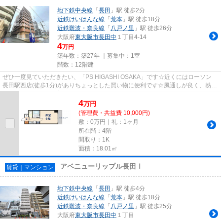
地下鉄中央線
「
長田
」駅 徒歩2分
近鉄けいはんな線
「
荒本
」駅 徒歩18分
近鉄難波・奈良線
「
八戸ノ里
」駅 徒歩26分
大阪府
東大阪市
長田中
１丁目4-14
4
万円
築年数：築27年 ｜募集中：
1室
階数：12階建
ぜひ一度見ていただきたい、「PS HIGASHI OSAKA」です☆近くにはローソン
長田駅西店(徒歩1分)がありちょっとした買い物に便利です☆風通しが良く、熱が
こもりにくいので、室内が暑くな...
4
万
円
(管理費・共益費 10,000円)
敷：0万円｜礼：1ヶ月
所在階：4階
間取り：1K
面積：18.01㎡
アベニューリップル長田Ⅰ
賃貸｜マンション
地下鉄中央線
「
長田
」駅 徒歩4分
近鉄けいはんな線
「
荒本
」駅 徒歩18分
近鉄難波・奈良線
「
八戸ノ里
」駅 徒歩25分
大阪府
東大阪市
長田中
１丁目