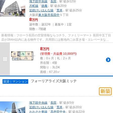
地下鉄中央線
「
長田
」駅 徒歩12分
片町線
「
徳庵
」駅 徒歩20分
近鉄けいはんな線
「
荒本
」駅 徒歩25分
大阪府
東大阪市
長田中
５丁目
8
万円
築年数：築32年 ｜募集中：
1室
階数：7階建
新着情報：フローラ長田の空室情報ならコチラ。ファミリーマート 長田中五丁目
店が264m以内にある物件です。共用部には敷地内ごみ置き場・エレベータなど
様々な設備やサービスが揃って...
8
万
円
(管理費・共益費 10,000円)
敷：0ヶ月｜礼：2ヶ月
所在階：4階
間取り：3LDK
面積：67.20㎡
フォーリアライズ大阪ミッテ
賃貸｜マンション
地下鉄中央線
「
長田
」駅 徒歩5分
近鉄けいはんな線
「
荒本
」駅 徒歩20分
おおさか東線
「
高井田中央
」駅 徒歩22分