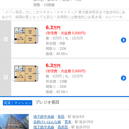
階数：10階建
「メゾン長田」のここがイチオシ！スギドラッグ 東大阪長田店まで徒歩4分にあ
るので、体調が悪くなっても安心！共用部には敷地内ごみ置き場・エレベータな
どが備わっておりとても充実...
6.3
万
円
(管理費・共益費 5,000円)
敷：0万円｜礼：15万円
所在階：6階
間取り：2DK
面積：40.58㎡
6.3
万
円
(管理費・共益費 5,000円)
敷：0万円｜礼：15万円
所在階：10階
間取り：2DK
面積：40.58㎡
プレジオ長田
賃貸｜マンション
地下鉄中央線
「
長田
」駅 徒歩4分
近鉄けいはんな線
「
荒本
」駅 徒歩19分
地下鉄中央線
「
高井田
」駅 徒歩20分