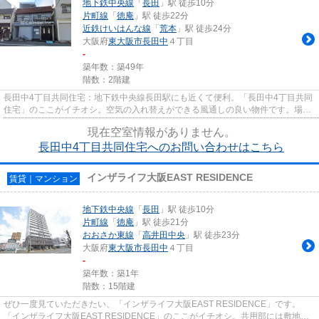
地下鉄中央線
「
長田
」駅 徒歩10分
片町線
「
徳庵
」駅 徒歩22分
近鉄けいはんな線
「
荒本
」駅 徒歩24分
大阪府
東大阪市
長田中
４丁目
-
築年数：築49年
階数：2階建
長田中4丁目共同住宅：地下鉄中央線長田駅にも近くて便利。「長田中4丁目共同
住宅」のここがイチオシ。空気の入れ替えができる風通しの良い物件です。場所
が平坦なのは、ランニングを...
現在空室情報がありません。
長田中4丁目共同住宅へのお問い合わせはこちら
インザライフ大阪EAST RESIDENCE
賃貸｜マンション
地下鉄中央線
「
長田
」駅 徒歩10分
片町線
「
徳庵
」駅 徒歩21分
おおさか東線
「
高井田中央
」駅 徒歩23分
大阪府
東大阪市
長田中
４丁目
-
築年数：築1年
階数：15階建
ぜひ一度見ていただきたい、「インザライフ大阪EAST RESIDENCE」です。
「インザライフ大阪EAST RESIDENCE」のここがイチオシ。共用部には敷地内