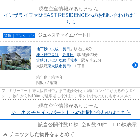
ごみ置き場・エレベータなど様々な設備...
現在空室情報がありません。
インザライフ大阪EAST RESIDENCEへのお問い合わせはこ
ちら
ジュネスチャイムパートⅡ
賃貸｜マンション
地下鉄中央線
「
長田
」駅 徒歩6分
地下鉄中央線
「
高井田
」駅 徒歩20分
近鉄けいはんな線
「
荒本
」駅 徒歩21分
大阪府
東大阪市
長田中
１丁目
-
築年数：築29年
階数：3階建
ファミリーマート 東大阪長田中店まで徒歩3分と近場にコンビニがあるのもポイ
ント。物件から約100mで駐車場に行けます。車をお持ちの方にもオススメの、
自走式駐車場を利用できる物件...
現在空室情報がありません。
ジュネスチャイムパートⅡへのお問い合わせはこちら
該当公開件数
15
棟 空き数
20
件
1-15
棟表示
チェックした物件をまとめて