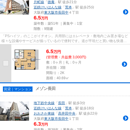
片町線
「
徳庵
」駅 徒歩21分
近鉄けいはんな線
「
荒本
」駅 徒歩25分
大阪府
東大阪市
長田中
４丁目
6.5
万円
築年数：築51年 ｜募集中：
1室
階数：9階建
「PSハイツ」のここがイチオシ。共用部にはエレベータ・敷地内ごみ置き場など
様々な設備やサービスが揃っているので便利です。道が平坦だと買い物も快適に
できますね。こちらの物件か...
6.5
万
円
(管理費・共益費 3,000円)
敷：0ヶ月｜礼：0ヶ月
所在階：3階
間取り：2K
面積：40.69㎡
メゾン長田
賃貸｜マンション
地下鉄中央線
「
長田
」駅 徒歩3分
近鉄けいはんな線
「
荒本
」駅 徒歩18分
おおさか東線
「
高井田中央
」駅 徒歩22分
大阪府
東大阪市
長田中
１丁目
6.3
万円
築年数：築38年 ｜募集中：
2室