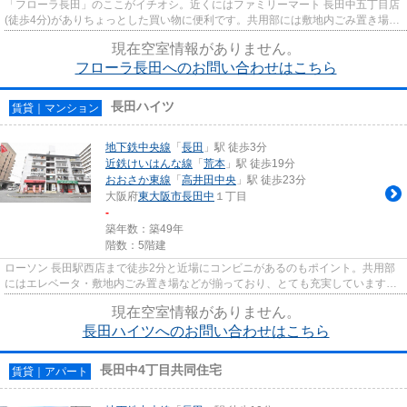
「フローラ長田」のここがイチオシ。近くにはファミリーマート 長田中五丁目店
(徒歩4分)がありちょっとした買い物に便利です。共用部には敷地内ごみ置き場・
エレベータなどが備わって...
現在空室情報がありません。
フローラ長田へのお問い合わせはこちら
長田ハイツ
賃貸｜マンション
地下鉄中央線
「
長田
」駅 徒歩3分
近鉄けいはんな線
「
荒本
」駅 徒歩19分
おおさか東線
「
高井田中央
」駅 徒歩23分
大阪府
東大阪市
長田中
１丁目
-
築年数：築49年
階数：5階建
ローソン 長田駅西店まで徒歩2分と近場にコンビニがあるのもポイント。共用部
にはエレベータ・敷地内ごみ置き場などが揃っており、とても充実しています。
利用可能な駅が2駅あり、利便...
現在空室情報がありません。
長田ハイツへのお問い合わせはこちら
長田中4丁目共同住宅
賃貸｜アパート