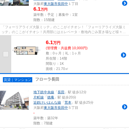
大阪府
東大阪市
長田中
１丁目
6.1
万円
築年数：予定 ｜募集中：
1室
階数：15階建
「フォーリアライズ大阪ミッテ」のここがイチオシ！「フォーリアライズ大阪ミ
ッテ」のここがイチオシ！共用部にはエレベータ・敷地内ごみ置き場など様々な
設備やサービスが揃っている...
6.1
万
円
(管理費・共益費 10,000円)
敷：0ヶ月｜礼：1ヶ月
所在階：14階
間取り：1K
面積：21.70㎡
フローラ長田
賃貸｜マンション
地下鉄中央線
「
長田
」駅 徒歩12分
片町線
「
徳庵
」駅 徒歩20分
近鉄けいはんな線
「
荒本
」駅 徒歩25分
大阪府
東大阪市
長田中
５丁目
-
築年数：築32年
階数：7階建