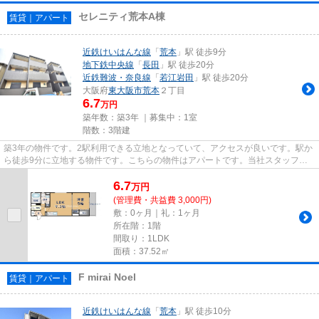
セレニティ荒本A棟
賃貸｜アパート
近鉄けいはんな線
「
荒本
」駅 徒歩9分
地下鉄中央線
「
長田
」駅 徒歩20分
近鉄難波・奈良線
「
若江岩田
」駅 徒歩20分
大阪府
東大阪市
荒本
２丁目
6.7
万円
築年数：築3年 ｜募集中：
1室
階数：3階建
築3年の物件です。2駅利用できる立地となっていて、アクセスが良いです。駅か
ら徒歩9分に立地する物件です。こちらの物件はアパートです。当社スタッフが
地域の賃貸情報をご提供いたし...
6.7
万
円
(管理費・共益費 3,000円)
敷：0ヶ月｜礼：1ヶ月
所在階：1階
間取り：1LDK
面積：37.52㎡
F mirai Noel
賃貸｜アパート
近鉄けいはんな線
「
荒本
」駅 徒歩10分