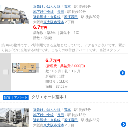
近鉄けいはんな線
「
荒本
」駅 徒歩9分
地下鉄中央線
「
長田
」駅 徒歩20分
近鉄難波・奈良線
「
若江岩田
」駅 徒歩20分
大阪府
東大阪市
荒本
２丁目
6.7
万円
築年数：築3年 ｜募集中：
1室
階数：3階建
築3年の物件です。2駅利用できる立地となっていて、アクセスが良いです。駅か
ら徒歩9分に立地する物件です。こちらの物件はアパートです。当社スタッフが
地域の賃貸情報をご提供いたし...
6.7
万
円
(管理費・共益費 3,000円)
敷：0ヶ月｜礼：1ヶ月
所在階：1階
間取り：1LDK
面積：37.52㎡
クリエオーレ荒本Ⅰ
賃貸｜アパート
近鉄けいはんな線
「
荒本
」駅 徒歩7分
地下鉄中央線
「
長田
」駅 徒歩18分
近鉄難波・奈良線
「
若江岩田
」駅 徒歩22分
大阪府
東大阪市
荒本
２丁目