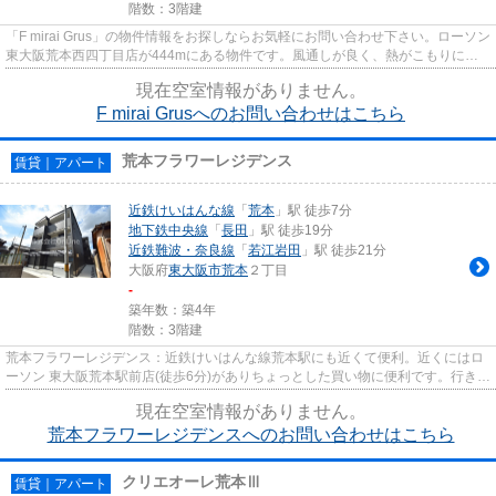
階数：3階建
「F mirai Grus」の物件情報をお探しならお気軽にお問い合わせ下さい。ローソン
東大阪荒本西四丁目店が444mにある物件です。風通しが良く、熱がこもりにく
いので、室内が暑くなりにく...
現在空室情報がありません。
F mirai Grusへのお問い合わせはこちら
荒本フラワーレジデンス
賃貸｜アパート
近鉄けいはんな線
「
荒本
」駅 徒歩7分
地下鉄中央線
「
長田
」駅 徒歩19分
近鉄難波・奈良線
「
若江岩田
」駅 徒歩21分
大阪府
東大阪市
荒本
２丁目
-
築年数：築4年
階数：3階建
荒本フラワーレジデンス：近鉄けいはんな線荒本駅にも近くて便利。近くにはロ
ーソン 東大阪荒本駅前店(徒歩6分)がありちょっとした買い物に便利です。行き先
に応じて駅を選べる2駅利用...
現在空室情報がありません。
荒本フラワーレジデンスへのお問い合わせはこちら
クリエオーレ荒本Ⅲ
賃貸｜アパート