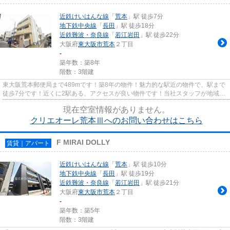
近鉄けいはんな線
「
荒本
」駅 徒歩7分
地下鉄中央線
「
長田
」駅 徒歩18分
近鉄難波・奈良線
「
若江岩田
」駅 徒歩22分
大阪府
東大阪市
荒本
２丁目
-
築年数：築8年
階数：3階建
東大阪荒本郵便局まで489mです！築8年の物件！魅力的な駅近の物件で、駅まで
徒歩7分です！近くに2駅ある、アクセスが良い物件です！当社スタッフが地域の
賃貸情報をご提供いたします！...
現在空室情報がありません。
クリエオーレ荒本Ⅲへのお問い合わせはこちら
F MIRAI DOLLY
賃貸｜アパート
近鉄けいはんな線
「
荒本
」駅 徒歩10分
地下鉄中央線
「
長田
」駅 徒歩19分
近鉄難波・奈良線
「
若江岩田
」駅 徒歩21分
大阪府
東大阪市
荒本
２丁目
-
築年数：築5年
階数：3階建