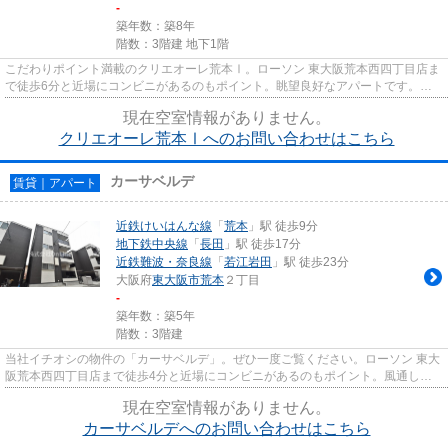
-
築年数：築8年
階数：3階建 地下1階
こだわりポイント満載のクリエオーレ荒本Ⅰ。ローソン 東大阪荒本西四丁目店ま
で徒歩6分と近場にコンビニがあるのもポイント。眺望良好なアパートです。朝
に慌てることなく行動するため...
現在空室情報がありません。
クリエオーレ荒本Ⅰへのお問い合わせはこちら
カーサベルデ
賃貸｜アパート
近鉄けいはんな線
「
荒本
」駅 徒歩9分
地下鉄中央線
「
長田
」駅 徒歩17分
近鉄難波・奈良線
「
若江岩田
」駅 徒歩23分
大阪府
東大阪市
荒本
２丁目
-
築年数：築5年
階数：3階建
当社イチオシの物件の「カーサベルデ」。ぜひ一度ご覧ください。ローソン 東大
阪荒本西四丁目店まで徒歩4分と近場にコンビニがあるのもポイント。風通しの
よさが魅力の物件です。築5年...
現在空室情報がありません。
カーサベルデへのお問い合わせはこちら