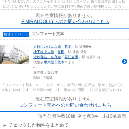
「F MIRAI DOLLY」のここがイチオシ♪近くにはローソン 東大阪荒本西四丁目店
(徒歩6分)がありちょっとした買い物に便利です♪眺めの良い物件探しは、こちら
の場所はいかがですか♪夏場の...
現在空室情報がありません。
F MIRAI DOLLYへのお問い合わせはこちら
コンフォート荒本
賃貸｜アパート
近鉄けいはんな線
「
荒本
」駅 徒歩9分
地下鉄中央線
「
長田
」駅 徒歩18分
近鉄難波・奈良線
「
若江岩田
」駅 徒歩21分
大阪府
東大阪市
荒本
２丁目
-
築年数：築22年
階数：2階建
「コンフォート荒本」のここがイチオシ。幅広い層に好評な、駅から徒歩9分に
立地する物件です。最上階の物件です。建物の共用部にゴミ置き場があるので、
外部の人にゴミを見られるなど...
現在空室情報がありません。
コンフォート荒本へのお問い合わせはこちら
該当公開件数
10
棟 空き数
3
件
1-10
棟表示
チェックした物件をまとめて