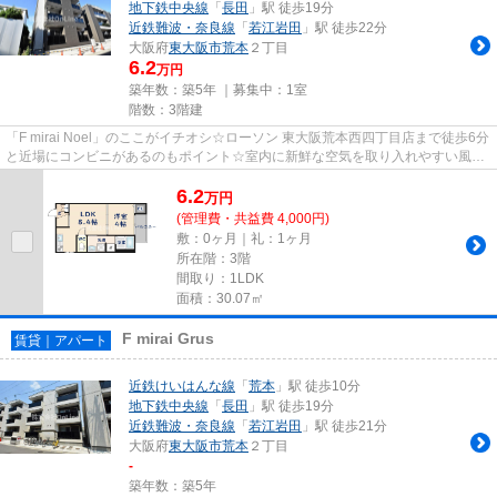
地下鉄中央線
「
長田
」駅 徒歩19分
近鉄難波・奈良線
「
若江岩田
」駅 徒歩22分
大阪府
東大阪市
荒本
２丁目
6.2
万円
築年数：築5年 ｜募集中：
1室
階数：3階建
「F mirai Noel」のここがイチオシ☆ローソン 東大阪荒本西四丁目店まで徒歩6分
と近場にコンビニがあるのもポイント☆室内に新鮮な空気を取り入れやすい風通
しが良好な物件です☆こちらの...
6.2
万
円
(管理費・共益費 4,000円)
敷：0ヶ月｜礼：1ヶ月
所在階：3階
間取り：1LDK
面積：30.07㎡
F mirai Grus
賃貸｜アパート
近鉄けいはんな線
「
荒本
」駅 徒歩10分
地下鉄中央線
「
長田
」駅 徒歩19分
近鉄難波・奈良線
「
若江岩田
」駅 徒歩21分
大阪府
東大阪市
荒本
２丁目
-
築年数：築5年