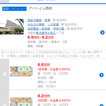
アバハイム西村
賃貸｜マンション
近鉄大阪線
「
長瀬
」駅 徒歩9分
おおさか東線
「
ＪＲ長瀬
」駅 徒歩20分
近鉄難波・奈良線
「
河内小阪
」駅 徒歩25分
大阪府
東大阪市
小若江
２丁目
6.9
8.2
万円～
万円
築年数：築35年 ｜募集中：
3室
階数：8階建
近くにはローソン 小若江二丁目店(徒歩3分)がありちょっとした買い物に便利で
す。共用部には敷地内ごみ置き場・エレベータ2基などが揃っております。洗濯
物も自然乾燥ですぐ乾く通風良...
6.9
万
円
(管理費・共益費 8,000円)
敷：5万円｜礼：10万円
所在階：4階
間取り：3LDK
面積：63.90㎡
8.2
万
円
(管理費・共益費 8,000円)
敷：5万円｜礼：10万円