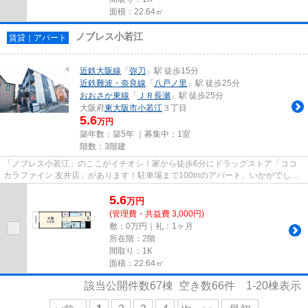
面積：22.64㎡
ノブレス小若江
賃貸｜アパート
近鉄大阪線
「
弥刀
」駅 徒歩15分
近鉄難波・奈良線
「
八戸ノ里
」駅 徒歩25分
おおさか東線
「
ＪＲ長瀬
」駅 徒歩25分
大阪府
東大阪市
小若江
３丁目
5.6
万円
築年数：築5年 ｜募集中：
1室
階数：3階建
「ノブレス小若江」のここがイチオシ！家から徒歩6分にドラッグストア「ココ
カラファイン 友井店」があります！駐車場まで100mのアパート、いかがでしょ
うか！場所が平坦なのは、ラン...
5.6
万
円
(管理費・共益費 3,000円)
敷：0万円｜礼：1ヶ月
所在階：2階
間取り：1K
面積：22.64㎡
該当公開件数
67
棟 空き数
66
件
1-20
棟表示