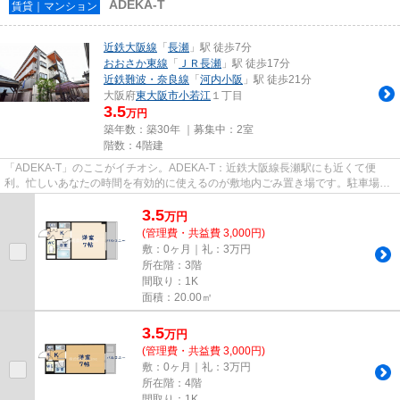
ADEKA-T
賃貸｜マンション
近鉄大阪線
「
長瀬
」駅 徒歩7分
おおさか東線
「
ＪＲ長瀬
」駅 徒歩17分
近鉄難波・奈良線
「
河内小阪
」駅 徒歩21分
大阪府
東大阪市
小若江
１丁目
3.5
万円
築年数：築30年 ｜募集中：
2室
階数：4階建
「ADEKA-T」のここがイチオシ。ADEKA-T：近鉄大阪線長瀬駅にも近くて便
利。忙しいあなたの時間を有効的に使えるのが敷地内ごみ置き場です。駐車場ま
で100mの物件です。できるだけ早め...
3.5
万
円
(管理費・共益費 3,000円)
敷：0ヶ月｜礼：3万円
所在階：3階
間取り：1K
面積：20.00㎡
3.5
万
円
(管理費・共益費 3,000円)
敷：0ヶ月｜礼：3万円
所在階：4階
間取り：1K