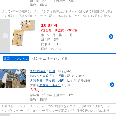
築年数：築35年 ｜募集中：
1室
階数：4階建
歩いて281mの場所に、グルメシティ長瀬店があります♪魅力的で眺望良好な場所
です♪駅まで平坦な物件で、ラクに駅まで移動することができます♪防犯対策もバ
ッチリなマンションタイプの物...
10.8
万
円
(管理費・共益費 7,000円)
敷：0ヶ月｜礼：2ヶ月
所在階：2階
間取り：3LDK
面積：70.00㎡
センチュリーシティⅡ
賃貸｜マンション
近鉄大阪線
「
長瀬
」駅 徒歩6分
おおさか東線
「
ＪＲ長瀬
」駅 徒歩16分
近鉄難波・奈良線
「
河内小阪
」駅 徒歩22分
大阪府
東大阪市
小若江
１丁目
3.3
万円
築年数：築39年 ｜募集中：
1室
階数：4階建
新着情報：センチュリーシティⅡの空室情報ならコチラ。買い物に便利なショッ
ピングセンター「ザ・ダイソー ラッキー長瀬店」が、徒歩5分のところにありま
す。最上階のマンションです。...