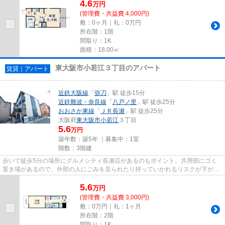
4.6
万
円
(管理費・共益費 4,000円)
敷：0ヶ月｜礼：0万円
所在階：1階
間取り：1K
面積：18.00㎡
東大阪市小若江３丁目のアパート
賃貸｜アパート
近鉄大阪線
「
弥刀
」駅 徒歩15分
近鉄難波・奈良線
「
八戸ノ里
」駅 徒歩25分
おおさか東線
「
ＪＲ長瀬
」駅 徒歩25分
大阪府
東大阪市
小若江
３丁目
5.6
万円
築年数：築5年 ｜募集中：
1室
階数：3階建
歩いて徒歩5分の場所にグルメシティ長瀬店があるのもポイント。共用部にゴミ
置き場があるので、外部の人にごみを見られたり持っていかれるリスクが下がり
ます。良好な眺望で癒されてみ...
5.6
万
円
(管理費・共益費 3,000円)
敷：0万円｜礼：1ヶ月
所在階：2階
間取り：1K