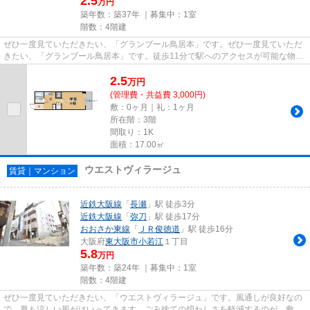
2.5
万円
築年数：築37年 ｜募集中：
1室
階数：4階建
ぜひ一度見ていただきたい、「グランブール鳥居本」です。ぜひ一度見ていただ
きたい、「グランブール鳥居本」です。徒歩11分で駅へのアクセスが可能な物件
です。こちらのアパートから...
2.5
万
円
(管理費・共益費 3,000円)
敷：0ヶ月｜礼：1ヶ月
所在階：3階
間取り：1K
面積：17.00㎡
ウエストヴィラージュ
賃貸｜マンション
近鉄大阪線
「
長瀬
」駅 徒歩3分
近鉄大阪線
「
弥刀
」駅 徒歩17分
おおさか東線
「
ＪＲ俊徳道
」駅 徒歩16分
大阪府
東大阪市
小若江
１丁目
5.8
万円
築年数：築24年 ｜募集中：
1室
階数：4階建
ぜひ一度見ていただきたい、「ウエストヴィラージュ」です。風通しが良好なの
で、夏も涼しい風がはいってきます。ごみ捨ての煩わしさを軽減するのが、敷地