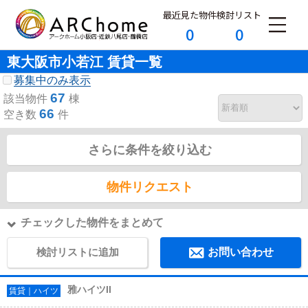
最近見た物件
検討リスト
0
0
東大阪市小若江 賃貸一覧
募集中のみ表示
67
該当物件
棟
66
空き数
件
さらに条件を絞り込む
物件リクエスト
チェックした物件をまとめて
検討リストに追加
お問い合わせ
雅ハイツII
賃貸｜ハイツ