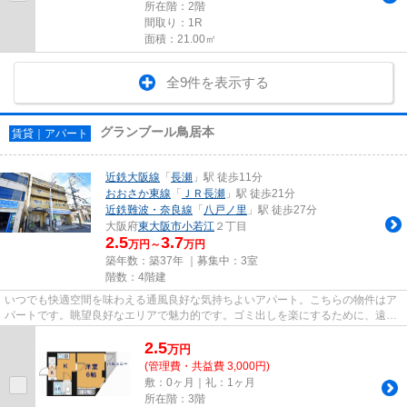
所在階：2階
間取り：1R
面積：21.00㎡
全9件を表示する
グランブール鳥居本
賃貸｜アパート
近鉄大阪線
「
長瀬
」駅 徒歩11分
おおさか東線
「
ＪＲ長瀬
」駅 徒歩21分
近鉄難波・奈良線
「
八戸ノ里
」駅 徒歩27分
大阪府
東大阪市
小若江
２丁目
2.5
3.7
万円～
万円
築年数：築37年 ｜募集中：
3室
階数：4階建
いつでも快適空間を味わえる通風良好な気持ちよいアパート。こちらの物件はア
パートです。眺望良好なエリアで魅力的です。ゴミ出しを楽にするために、遠く
まで行かずに済むゴミ置き場...
2.5
万
円
(管理費・共益費 3,000円)
敷：0ヶ月｜礼：1ヶ月
所在階：3階