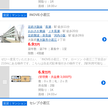
間取り：1R
面積：18.00㎡
INOVE小若江
賃貸｜マンション
近鉄大阪線
「
長瀬
」駅 徒歩11分
おおさか東線
「
ＪＲ長瀬
」駅 徒歩20分
近鉄難波・奈良線
「
河内小阪
」駅 徒歩28分
大阪府
東大阪市
小若江
２丁目
6.9
万円
築年数：築7年 ｜募集中：
1室
階数：4階建
ぜひ一度見ていただきたい、「INOVE小若江」です。ローソン 小若江二丁目店が
210mにある物件です。こちらは自走式駐車場付きの物件です。2駅利用可能なの
で、用途や行き先に応じて経路...
6.9
万
円
(管理費・共益費 3,000円)
敷：0ヶ月｜礼：2ヶ月
所在階：2階
間取り：1K
面積：24.03㎡
セレブ小若江
賃貸｜マンション