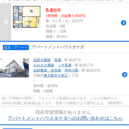
内ごみ置き場です。場所が平...
5.8
万
円
(管理費・共益費 5,500円)
敷：0ヶ月｜礼：20万円
所在階：3階
間取り：1DK
面積：38.00㎡
アパートメントハウスタケダ
賃貸｜アパート
近鉄大阪線
「
長瀬
」駅 徒歩7分
おおさか東線
「
ＪＲ長瀬
」駅 徒歩17分
近鉄難波・奈良線
「
河内小阪
」駅 徒歩22分
大阪府
東大阪市
小若江
１丁目
-
築年数：築36年
階数：2階建
歩いて468mの場所に、グルメシティ長瀬店があります。こちらの物件から、
100mの距離に駐車場があります。電車での移動がより便利になる、2駅利用可能
なアパートです。使い勝手の良いア...
現在空室情報がありません。
アパートメントハウスタケダへのお問い合わせはこちら