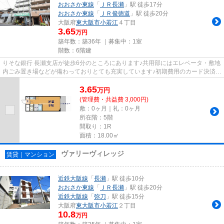
おおさか東線
「
ＪＲ長瀬
」駅 徒歩17分
おおさか東線
「
ＪＲ俊徳道
」駅 徒歩20分
大阪府
東大阪市
小若江
４丁目
3.65
万円
築年数：築36年 ｜募集中：
1室
階数：6階建
りそな銀行 長瀬支店が徒歩6分のところにあります♪共用部にはエレベータ・敷地
内ごみ置き場などが備わっておりとても充実しています♪初期費用のカード決済が
できます♪うっとりする程綺...
3.65
万
円
(管理費・共益費 3,000円)
敷：0ヶ月｜礼：0ヶ月
所在階：5階
間取り：1R
面積：18.00㎡
ヴァリーヴィレッジ
賃貸｜マンション
近鉄大阪線
「
長瀬
」駅 徒歩10分
おおさか東線
「
ＪＲ長瀬
」駅 徒歩20分
近鉄大阪線
「
弥刀
」駅 徒歩15分
大阪府
東大阪市
小若江
２丁目
10.8
万円