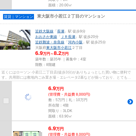
面積：20.00㎡
東大阪市小若江２丁目のマンション
賃貸｜マンション
近鉄大阪線
「
長瀬
」駅 徒歩9分
おおさか東線
「
ＪＲ長瀬
」駅 徒歩20分
近鉄難波・奈良線
「
河内小阪
」駅 徒歩25分
大阪府
東大阪市
小若江
２丁目
6.9
8.2
万円～
万円
築年数：築35年 ｜募集中：
4室
階数：8階建
近くにはローソン 小若江二丁目店(徒歩3分)がありちょっとした買い物に便利で
す。共用部には敷地内ごみ置き場・エレベータ2基などが揃っており、とても充
実しています。駅から徒歩9分...
6.9
万
円
(管理費・共益費 8,000円)
敷：5万円｜礼：10万円
所在階：4階
間取り：3LDK
面積：63.90㎡
6.9
万
円
(管理費・共益費 8,000円)