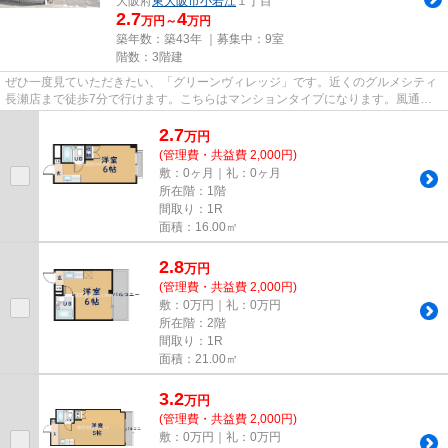
大阪府
東大阪市
小若江
１丁目
2.7
4
万円～
万円
築年数：築43年 ｜募集中：
9室
階数：3階建
ぜひ一度見ていただきたい、「グリーンヴィレッジ」です。近くのグルメシティ
長瀬店まで徒歩7分で行けます。こちらはマンションタイプになります。風通し
のよさが魅力の物件です。東大...
2.7
万
円
(管理費・共益費 2,000円)
敷：0ヶ月｜礼：0ヶ月
所在階：1階
間取り：1R
面積：16.00㎡
2.8
万
円
(管理費・共益費 2,000円)
敷：0万円｜礼：0万円
所在階：2階
間取り：1R
面積：21.00㎡
3.2
万
円
(管理費・共益費 2,000円)
敷：0万円｜礼：0万円