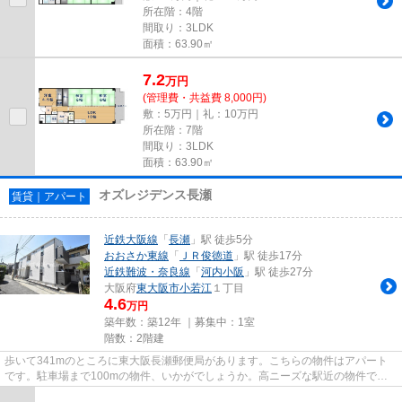
所在階：4階
間取り：3LDK
面積：63.90㎡
7.2
万
円
(管理費・共益費 8,000円)
敷：5万円｜礼：10万円
所在階：7階
間取り：3LDK
面積：63.90㎡
オズレジデンス長瀬
賃貸｜アパート
近鉄大阪線
「
長瀬
」駅 徒歩5分
おおさか東線
「
ＪＲ俊徳道
」駅 徒歩17分
近鉄難波・奈良線
「
河内小阪
」駅 徒歩27分
大阪府
東大阪市
小若江
１丁目
4.6
万円
築年数：築12年 ｜募集中：
1室
階数：2階建
歩いて341mのところに東大阪長瀬郵便局があります。こちらの物件はアパート
です。駐車場まで100mの物件、いかがでしょうか。高ニーズな駅近の物件で、
徒歩5分で駅に行くことができます...