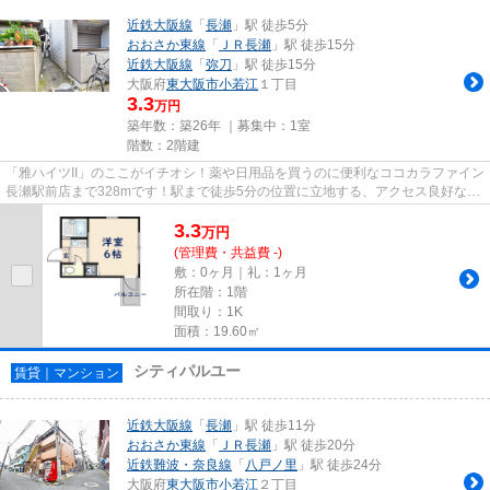
近鉄大阪線
「
長瀬
」駅 徒歩5分
おおさか東線
「
ＪＲ長瀬
」駅 徒歩15分
近鉄大阪線
「
弥刀
」駅 徒歩15分
大阪府
東大阪市
小若江
１丁目
3.3
万円
築年数：築26年 ｜募集中：
1室
階数：2階建
「雅ハイツII」のここがイチオシ！薬や日用品を買うのに便利なココカラファイン
長瀬駅前店まで328mです！駅まで徒歩5分の位置に立地する、アクセス良好な物
件です！道が平坦だと買い...
3.3
万
円
(管理費・共益費 -)
敷：0ヶ月｜礼：1ヶ月
所在階：1階
間取り：1K
面積：19.60㎡
シティパルユー
賃貸｜マンション
近鉄大阪線
「
長瀬
」駅 徒歩11分
おおさか東線
「
ＪＲ長瀬
」駅 徒歩20分
近鉄難波・奈良線
「
八戸ノ里
」駅 徒歩24分
大阪府
東大阪市
小若江
２丁目