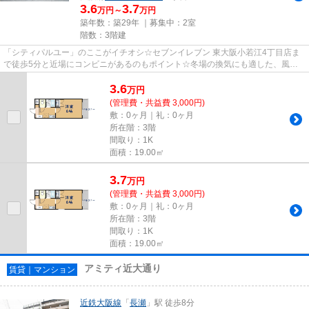
3.6
3.7
万円～
万円
築年数：築29年 ｜募集中：
2室
階数：3階建
「シティパルユー」のここがイチオシ☆セブンイレブン 東大阪小若江4丁目店ま
で徒歩5分と近場にコンビニがあるのもポイント☆冬場の換気にも適した、風通
しの良い湿気が溜まりにくい物件...
3.6
万
円
(管理費・共益費 3,000円)
敷：0ヶ月｜礼：0ヶ月
所在階：3階
間取り：1K
面積：19.00㎡
3.7
万
円
(管理費・共益費 3,000円)
敷：0ヶ月｜礼：0ヶ月
所在階：3階
間取り：1K
面積：19.00㎡
アミティ近大通り
賃貸｜マンション
近鉄大阪線
「
長瀬
」駅 徒歩8分