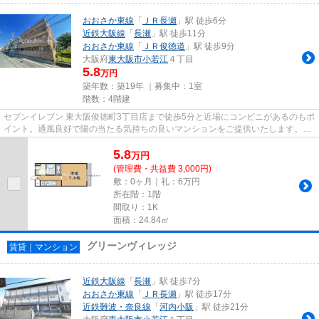
おおさか東線
「
ＪＲ長瀬
」駅 徒歩6分
近鉄大阪線
「
長瀬
」駅 徒歩11分
おおさか東線
「
ＪＲ俊徳道
」駅 徒歩9分
大阪府
東大阪市
小若江
４丁目
5.8
万円
築年数：築19年 ｜募集中：
1室
階数：4階建
セブンイレブン 東大阪俊徳町3丁目店まで徒歩5分と近場にコンビニがあるのもポ
イント。通風良好で陽の当たる気持ちの良いマンションをご提供いたします。2
駅利用できる場所にあるので...
5.8
万
円
(管理費・共益費 3,000円)
敷：0ヶ月｜礼：6万円
所在階：1階
間取り：1K
面積：24.84㎡
グリーンヴィレッジ
賃貸｜マンション
近鉄大阪線
「
長瀬
」駅 徒歩7分
おおさか東線
「
ＪＲ長瀬
」駅 徒歩17分
近鉄難波・奈良線
「
河内小阪
」駅 徒歩21分