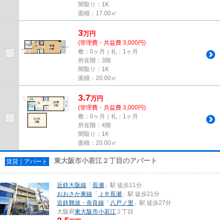
間取り：1K
面積：17.00㎡
3
万
円
(管理費・共益費 3,000円)
敷：0ヶ月｜礼：1ヶ月
所在階：3階
間取り：1K
面積：20.00㎡
3.7
万
円
(管理費・共益費 3,000円)
敷：0ヶ月｜礼：1ヶ月
所在階：4階
間取り：1K
面積：20.00㎡
東大阪市小若江２丁目のアパート
賃貸｜アパート
近鉄大阪線
「
長瀬
」駅 徒歩11分
おおさか東線
「
ＪＲ長瀬
」駅 徒歩21分
近鉄難波・奈良線
「
八戸ノ里
」駅 徒歩27分
大阪府
東大阪市
小若江
２丁目