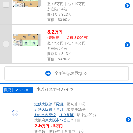
敷：5万円｜礼：10万円
所在階：4階
間取り：3LDK
面積：63.90㎡
8.2
万
円
(管理費・共益費 8,000円)
敷：5万円｜礼：10万円
所在階：4階
間取り：3LDK
面積：63.90㎡
全4件を表示する
小若江スカイハイツ
賃貸｜マンション
近鉄大阪線
「
長瀬
」駅 徒歩11分
近鉄大阪線
「
弥刀
」駅 徒歩15分
おおさか東線
「
ＪＲ長瀬
」駅 徒歩21分
大阪府
東大阪市
小若江
２丁目
2.5
3
万円～
万円
築年数：築37年 ｜募集中：
3室