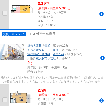
3.3
万
円
(管理費・共益費 5,000円)
敷：0ヶ月｜礼：0万円
所在階：4階
間取り：1R
面積：18.00㎡
エスポアール春日Ⅰ
賃貸｜マンション
近鉄大阪線
「
長瀬
」駅 徒歩11分
おおさか東線
「
ＪＲ長瀬
」駅 徒歩21分
近鉄難波・奈良線
「
河内小阪
」駅 徒歩24分
大阪府
東大阪市
小若江
２丁目4-14
2
万円
築年数：築39年 ｜募集中：
1室
階数：3階建
敷地内にゴミ置き場を備えているので敷地外に出る必要が無く、短時間でごみ出
しを終えられます。こちらはマンションタイプになります。こちらの物件から出
て100mに駐車場があります。...
2
万
円
(管理費・共益費 3,500円)
敷：0万円｜礼：0万円
所在階：2階