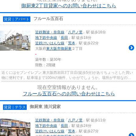
御厨東2丁目貸家へのお問い合わせはこちら
フルール五百石
賃貸｜アパート
近鉄難波・奈良線
「
八戸ノ里
」駅 徒歩16分
地下鉄中央線
「
長田
」駅 徒歩18分
近鉄けいはんな線
「
荒本
」駅 徒歩22分
大阪府
東大阪市
御厨東
２丁目
-
築年数：築30年
階数：2階建
近くにはセブンイレブン 東大阪西岩田3丁目店(徒歩5分)がありちょっとした買い
物に便利です。駐車場まで100mの物件、いかがでしょうか。場所が平坦なの
は、ランニングをする上で抑えた...
現在空室情報がありません。
フルール五百石へのお問い合わせはこちら
御厨東 清川貸家
賃貸｜テラス
近鉄難波・奈良線
「
八戸ノ里
」駅 徒歩11分
地下鉄中央線
「
長田
」駅 徒歩24分
近鉄けいはんな線
「
荒本
」駅 徒歩27分