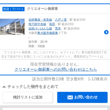
クリエオーレ御厨東
賃貸｜アパート
近鉄難波・奈良線
「
八戸ノ里
」駅 徒歩10分
地下鉄中央線
「
長田
」駅 徒歩23分
近鉄けいはんな線
「
荒本
」駅 徒歩28分
大阪府
東大阪市
御厨東
２丁目
-
築年数：築1年
階数：3階建
「クリエオーレ御厨東」のここがイチオシ。セブンイレブン 東大阪西岩田3丁目
店まで徒歩7分と近場にコンビニがあるのもポイント。通風良好なアパートは洗
濯物も乾きやすくなっています...
現在空室情報がありません。
クリエオーレ御厨東へのお問い合わせはこちら
該当公開件数
12
棟 空き数
6
件
1-12
棟表示
チェックした物件をまとめて
検討リストに追加
お問い合わせ