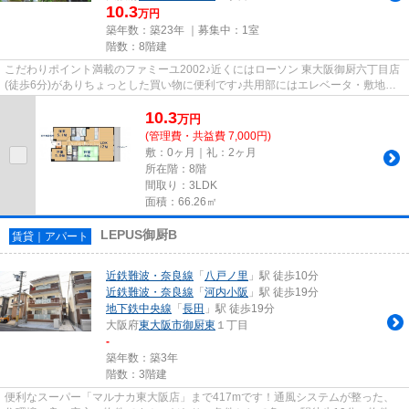
10.3
万円
築年数：築23年 ｜募集中：
1室
階数：8階建
こだわりポイント満載のファミーユ2002♪近くにはローソン 東大阪御厨六丁目店
(徒歩6分)がありちょっとした買い物に便利です♪共用部にはエレベータ・敷地内
ごみ置き場などが揃っており...
10.3
万
円
(管理費・共益費 7,000円)
敷：0ヶ月｜礼：2ヶ月
所在階：8階
間取り：3LDK
面積：66.26㎡
LEPUS御厨B
賃貸｜アパート
近鉄難波・奈良線
「
八戸ノ里
」駅 徒歩10分
近鉄難波・奈良線
「
河内小阪
」駅 徒歩19分
地下鉄中央線
「
長田
」駅 徒歩19分
大阪府
東大阪市
御厨東
１丁目
-
築年数：築3年
階数：3階建
便利なスーパー「マルナカ東大阪店」まで417mです！通風システムが整った、