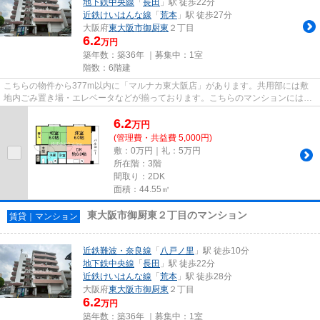
地下鉄中央線
「
長田
」駅 徒歩22分
近鉄けいはんな線
「
荒本
」駅 徒歩27分
大阪府
東大阪市
御厨東
２丁目
6.2
万円
築年数：築36年 ｜募集中：
1室
階数：6階建
こちらの物件から377m以内に「マルナカ東大阪店」があります。共用部には敷
地内ごみ置き場・エレベータなどが揃っております。こちらのマンションには自
走式駐車場があります。こちら...
6.2
万
円
(管理費・共益費 5,000円)
敷：0万円｜礼：5万円
所在階：3階
間取り：2DK
面積：44.55㎡
東大阪市御厨東２丁目のマンション
賃貸｜マンション
近鉄難波・奈良線
「
八戸ノ里
」駅 徒歩10分
地下鉄中央線
「
長田
」駅 徒歩22分
近鉄けいはんな線
「
荒本
」駅 徒歩28分
大阪府
東大阪市
御厨東
２丁目
6.2
万円
築年数：築36年 ｜募集中：
1室