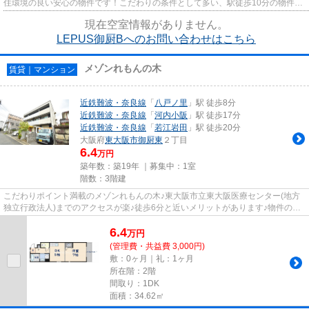
住環境の良い安心の物件です！こだわりの条件として多い、駅徒歩10分の物件で
す！毎日のごみ捨てが楽になる...
現在空室情報がありません。
LEPUS御厨Bへのお問い合わせはこちら
メゾンれもんの木
賃貸｜マンション
近鉄難波・奈良線
「
八戸ノ里
」駅 徒歩8分
近鉄難波・奈良線
「
河内小阪
」駅 徒歩17分
近鉄難波・奈良線
「
若江岩田
」駅 徒歩20分
大阪府
東大阪市
御厨東
２丁目
6.4
万円
築年数：築19年 ｜募集中：
1室
階数：3階建
こだわりポイント満載のメゾンれもんの木♪東大阪市立東大阪医療センター(地方
独立行政法人)までのアクセスが楽♪徒歩6分と近いメリットがあります♪物件の周
辺に駅が2つあり、よく電車を...
6.4
万
円
(管理費・共益費 3,000円)
敷：0ヶ月｜礼：1ヶ月
所在階：2階
間取り：1DK
面積：34.62㎡