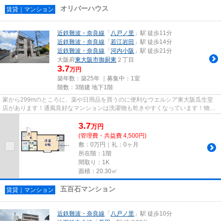
オリバーハウス
賃貸｜マンション
近鉄難波・奈良線
「
八戸ノ里
」駅 徒歩11分
近鉄難波・奈良線
「
若江岩田
」駅 徒歩14分
近鉄難波・奈良線
「
河内小阪
」駅 徒歩21分
大阪府
東大阪市
御厨東
２丁目
3.7
万円
築年数：築25年 ｜募集中：
1室
階数：3階建 地下1階
家から299mのところに、薬や日用品を買うのに便利なウエルシア東大阪瓜生堂
店があります！通風良好なマンションは洗濯物も乾きやすくなっています！物件
から駐車場までの距離は100mで...
3.7
万
円
(管理費・共益費 4,500円)
敷：0万円｜礼：0ヶ月
所在階：1階
間取り：1K
面積：20.30㎡
五百石マンション
賃貸｜マンション
近鉄難波・奈良線
「
八戸ノ里
」駅 徒歩10分