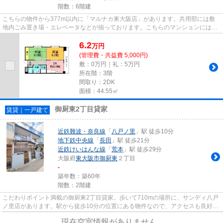
階数：6階建
こちらの物件から377m以内に「マルナカ東大阪店」があります。共用部には敷
地内ごみ置き場・エレベータなどが揃っております。こちらのマンションには自
走式駐車場があります。こちら...
6.2
万
円
(管理費・共益費 5,000円)
敷：0万円｜礼：5万円
所在階：3階
間取り：2DK
面積：44.55㎡
御厨東2丁目貸家
賃貸｜一戸建て
近鉄難波・奈良線
「
八戸ノ里
」駅 徒歩10分
地下鉄中央線
「
長田
」駅 徒歩21分
近鉄けいはんな線
「
荒本
」駅 徒歩29分
大阪府
東大阪市
御厨東
２丁目
-
築年数：築60年
階数：2階建
こだわりポイント満載の御厨東2丁目貸家。歩いて710mの場所に、サンディ八戸
ノ里店があります。駅から徒歩10分の位置にある物件なので、アクセスも良好で
す。戸建て物件は、室内のレイ...
現在空室情報がありません。