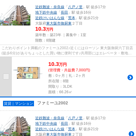
近鉄難波・奈良線
「
八戸ノ里
」駅 徒歩17分
地下鉄中央線
「
長田
」駅 徒歩16分
近鉄けいはんな線
「
荒本
」駅 徒歩21分
大阪府
東大阪市
御厨東
２丁目
10.3
万円
築年数：築23年 ｜募集中：
1室
階数：8階建
こだわりポイント満載のファミーユ2002♪近くにはローソン 東大阪御厨六丁目店
(徒歩6分)がありちょっとした買い物に便利です♪共用部にはエレベータ・敷地内
ごみ置き場などが揃っており...
10.3
万
円
(管理費・共益費 7,000円)
敷：0ヶ月｜礼：2ヶ月
所在階：8階
間取り：3LDK
面積：66.26㎡
ファミーユ2002
賃貸｜マンション
近鉄難波・奈良線
「
八戸ノ里
」駅 徒歩17分
地下鉄中央線
「
長田
」駅 徒歩16分
近鉄けいはんな線
「
荒本
」駅 徒歩21分
大阪府
東大阪市
御厨東
２丁目