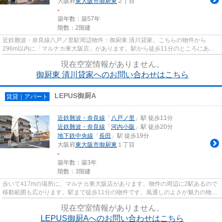
大阪府
東大阪市
御厨東
２丁目
-
築年数：築57年
階数：2階建
近鉄難波・奈良線八戸ノ里駅周辺物件：御厨東 清川貸家。こちらの物件から
296m以内に「マルナカ東大阪店」があります。駅から徒歩11分のところにある
テラスハウスはいかがでしょうか。...
現在空室情報がありません。
御厨東 清川貸家へのお問い合わせはこちら
LEPUS御厨A
賃貸｜アパート
近鉄難波・奈良線
「
八戸ノ里
」駅 徒歩11分
近鉄難波・奈良線
「
河内小阪
」駅 徒歩20分
地下鉄中央線
「
長田
」駅 徒歩19分
大阪府
東大阪市
御厨東
１丁目
-
築年数：築3年
階数：3階建
歩いて417mの場所に、マルナカ東大阪店があります。物件の周辺に2駅あるので
移動範囲も広がります。駅まで徒歩11分の物件です。風通しのよさが魅力の物件
です。当社スタッフが地域の賃...
現在空室情報がありません。
LEPUS御厨Aへのお問い合わせはこちら