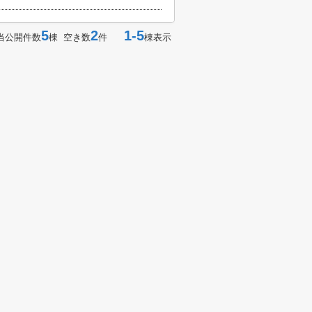
5
2
1-5
当公開件数
棟 空き数
件
棟表示