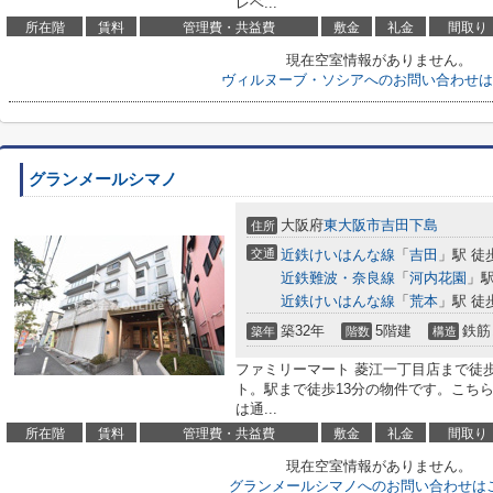
レベ...
所在階
賃料
管理費・共益費
敷金
礼金
間取り
現在空室情報がありません。
ヴィルヌーブ・ソシアへのお問い合わせは
グランメールシマノ
大阪府
東大阪市
吉田下島
住所
交通
近鉄けいはんな線
「
吉田
」駅 徒
近鉄難波・奈良線
「
河内花園
」駅
近鉄けいはんな線
「
荒本
」駅 徒
築32年
5階建
鉄筋
築年
階数
構造
ファミリーマート 菱江一丁目店まで徒
ト。駅まで徒歩13分の物件です。こち
は通...
所在階
賃料
管理費・共益費
敷金
礼金
間取り
現在空室情報がありません。
グランメールシマノへのお問い合わせは