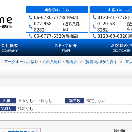
業者様はこちら
お客様はこち
06-6730-7778
0120-41-7778
(小阪店)
(
072-968-
0120-58-
(近鉄八尾
(
店)
店)
8282
8282
06-6777-6320
0120-60-6320
(鶴橋店)
(
買｜アークホーム小阪店・近鉄八尾店・鶴橋店
>
(賃貸)地域から探す
>
東
面積
下限なし～上限なし
築年数
指定しない
間取り
指定なし
並び順：