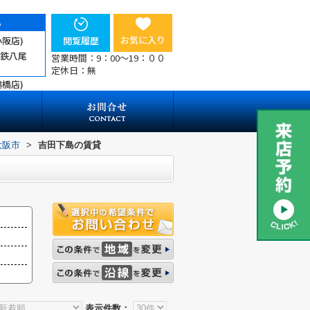
ら
お気に入り
小阪店)
閲覧履歴
近鉄八尾
営業時間：9：00～19：００
定休日：無
鶴橋店)
大阪市
>
吉田下島の賃貸
表示件数：