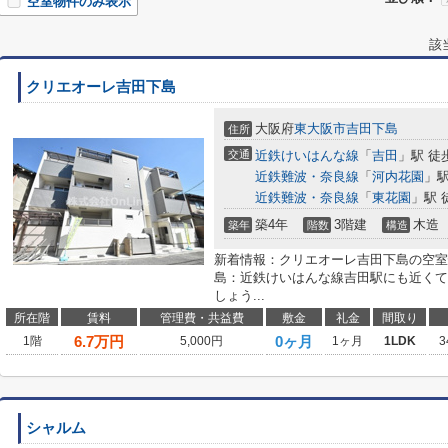
空室物件のみ表示
該
クリエオーレ吉田下島
大阪府
東大阪市
吉田下島
住所
交通
近鉄けいはんな線
「
吉田
」駅 徒
近鉄難波・奈良線
「
河内花園
」駅
近鉄難波・奈良線
「
東花園
」駅 
築4年
3階建
木造
築年
階数
構造
新着情報：クリエオーレ吉田下島の空室
島：近鉄けいはんな線吉田駅にも近くて便
しょう...
所在階
賃料
管理費・共益費
敷金
礼金
間取り
6.7
万円
0ヶ月
1階
5,000円
1ヶ月
1LDK
3
シャルム