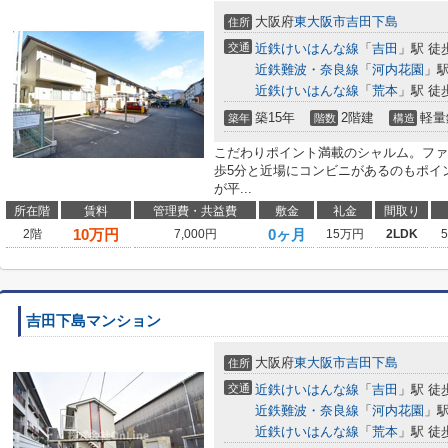
大阪府
東大阪市
吉田下島
住所
交通
近鉄けいはんな線
「
吉田
」駅 徒
近鉄難波・奈良線
「
河内花園
」駅
近鉄けいはんな線
「
荒本
」駅 徒
築15年
2階建
軽量
築年
階数
構造
こだわりポイント満載のシャルム。ファ
歩5分と近場にコンビニがあるのもポイ
が平...
所在階
賃料
管理費・共益費
敷金
礼金
間取り
10
万円
0ヶ月
2階
7,000円
15万円
2LDK
吉田下島マンション
大阪府
東大阪市
吉田下島
住所
交通
近鉄けいはんな線
「
吉田
」駅 徒
近鉄難波・奈良線
「
河内花園
」駅
近鉄けいはんな線
「
荒本
」駅 徒