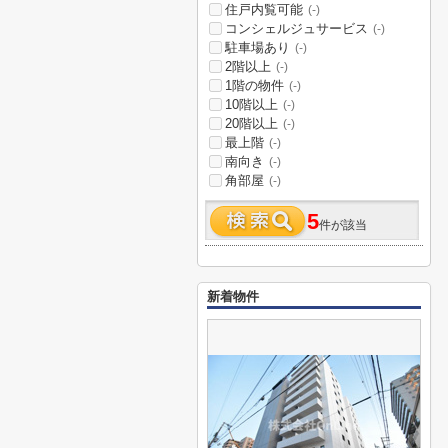
住戸内覧可能
(-)
コンシェルジュサービス
(-)
駐車場あり
(-)
2階以上
(-)
1階の物件
(-)
10階以上
(-)
20階以上
(-)
最上階
(-)
南向き
(-)
角部屋
(-)
5
件が該当
新着物件