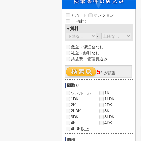
アパート
マンション
一戸建て
▼賃料
～
敷金・保証金なし
礼金・敷引なし
共益費・管理費込み
5
件が該当
間取り
ワンルーム
1K
1DK
1LDK
2K
2DK
2LDK
3K
3DK
3LDK
4K
4DK
4LDK以上
面積