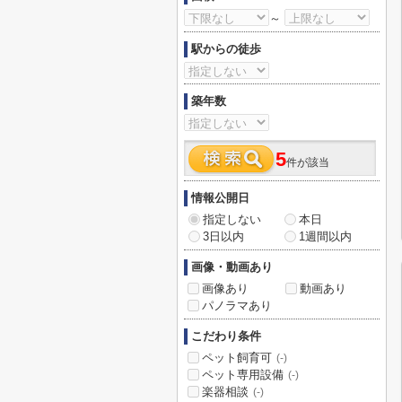
～
駅からの徒歩
築年数
5
件が該当
情報公開日
指定しない
本日
3日以内
1週間以内
画像・動画あり
画像あり
動画あり
パノラマあり
こだわり条件
ペット飼育可
(-)
ペット専用設備
(-)
楽器相談
(-)