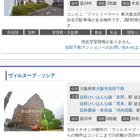
築24年
2階建
木造
築年
階数
構造
コンビニ「ファミリーマート 東大阪吉田
自走式駐車場がある物件です。2駅利用
す。...
所在階
賃料
管理費・共益費
敷金
礼金
間取り
現在空室情報がありません。
吉田下島マンションへのお問い合わせは
ヴィルヌーブ・ソシア
大阪府
東大阪市
吉田下島
住所
交通
近鉄けいはんな線
「
吉田
」駅 徒
近鉄けいはんな線
「
荒本
」駅 徒
近鉄難波・奈良線
「
河内花園
」駅
築31年
8階建
鉄筋
築年
階数
構造
当社イチオシの物件の「ヴィルヌーブ・
らの物件はコンビニまでの距離が252