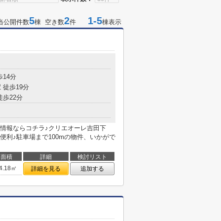
5
2
1-5
当公開件数
棟 空き数
件
棟表示
歩14分
 徒歩19分
徒歩22分
情報ならコチラ♪クリエオーレ吉田下
利♪駐車場まで100mの物件、いかがで
面積
詳細
検討リスト
4.18㎡
詳細を見る
追加する