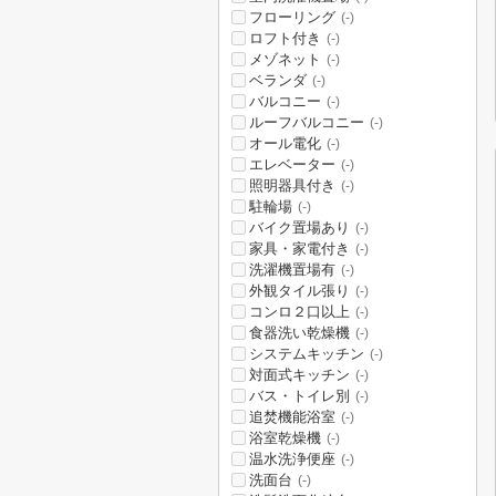
フローリング
(-)
ロフト付き
(-)
メゾネット
(-)
ベランダ
(-)
バルコニー
(-)
ルーフバルコニー
(-)
オール電化
(-)
エレベーター
(-)
照明器具付き
(-)
駐輪場
(-)
バイク置場あり
(-)
家具・家電付き
(-)
洗濯機置場有
(-)
外観タイル張り
(-)
コンロ２口以上
(-)
食器洗い乾燥機
(-)
システムキッチン
(-)
対面式キッチン
(-)
バス・トイレ別
(-)
追焚機能浴室
(-)
浴室乾燥機
(-)
温水洗浄便座
(-)
洗面台
(-)