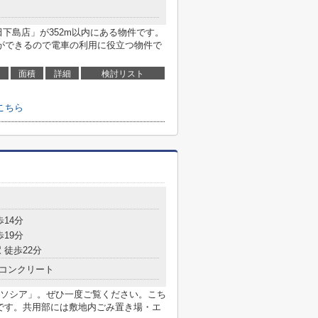
下島店」が352m以内にある物件です。
ができるので電車の利用に役立つ物件で
面積
詳細
検討リスト
こちら
歩14分
歩19分
 徒歩22分
コンクリート
ソシア」。ぜひ一度ご覧ください。こち
mです。共用部には敷地内ごみ置き場・エ