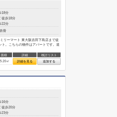
歩18分
 徒歩18分
歩22分
鉄骨
ミリーマート 東大阪吉田下島店まで徒
ント。こちらの物件はアパートです。道
面積
詳細
検討リスト
55.20㎡
詳細を見る
追加する
歩16分
 徒歩20分
歩23分