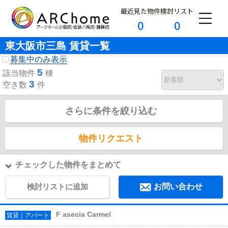
最近見た物件
検討リスト
0
0
東大阪市三島 賃貸一覧
募集中のみ表示
5
該当物件
棟
3
空き数
件
さらに条件を絞り込む
物件リクエスト
チェックした物件をまとめて
検討リストに追加
お問い合わせ
F asecia Carmel
賃貸｜アパート