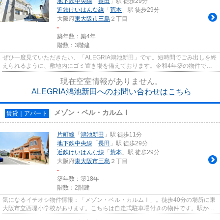
地下鉄中央線
「
長田
」駅 徒歩29分
近鉄けいはんな線
「
荒本
」駅 徒歩29分
大阪府
東大阪市
三島
２丁目
-
築年数：築4年
階数：3階建
ぜひ一度見ていただきたい、「ALEGRIA鴻池新田」です。短時間でごみ出しを終
えられるように、敷地内にゴミ置き場を備えております。令和4年築の物件で
す。こちらは初期費用をカードで...
現在空室情報がありません。
ALEGRIA鴻池新田へのお問い合わせはこちら
メゾン・ベル・カルムⅠ
賃貸｜アパート
片町線
「
鴻池新田
」駅 徒歩11分
地下鉄中央線
「
長田
」駅 徒歩29分
近鉄けいはんな線
「
荒本
」駅 徒歩29分
大阪府
東大阪市
三島
２丁目
-
築年数：築18年
階数：2階建
気になるイチオシ物件情報：「メゾン・ベル・カルムⅠ」。徒歩40分の場所に東
大阪市立西堤小学校があります。こちらは自走式駐車場付きの物件です。駅から
徒歩11分のところにある物件は...