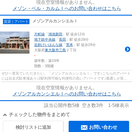
現在空室情報がありません。
メゾン・ベル・カルムⅠへのお問い合わせはこちら
メゾンアルカンシエルⅠ
賃貸｜アパート
片町線
「
鴻池新田
」駅 徒歩12分
地下鉄中央線
「
長田
」駅 徒歩28分
近鉄けいはんな線
「
荒本
」駅 徒歩29分
大阪府
東大阪市
三島
２丁目
-
築年数：築19年
階数：3階建
ぜひ一度見ていただきたい、「メゾンアルカンシエルⅠ」です♪こちらのアパート
には自走式駐車場あり♪2駅利用可能な利便性の高いアパートです♪風通しが良い
物件です♪できるだけ早めに不...
現在空室情報がありません。
メゾンアルカンシエルⅠへのお問い合わせはこちら
該当公開件数
5
棟 空き数
3
件
1-5
棟表示
チェックした物件をまとめて
検討リストに追加
お問い合わせ