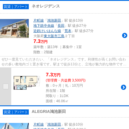
ネオレジデンス
賃貸｜アパート
片町線
「
鴻池新田
」駅 徒歩13分
地下鉄中央線
「
長田
」駅 徒歩27分
近鉄けいはんな線
「
荒本
」駅 徒歩27分
大阪府
東大阪市
三島
２丁目
7.3
万円
築年数：築13年 ｜募集中：
1室
階数：2階建
ぜひ一度見ていただきたい、「ネオレジデンス」です。利便性が高くお問い合わ
せの多い敷地内ゴミ置き場です。駅まで徒歩13分と、立地が魅力的な物件です。
道が平坦だと買い物も快適に...
7.3
万
円
(管理費・共益費 3,500円)
敷：0ヶ月｜礼：10万円
所在階：1階
間取り：1LDK
面積：46.06㎡
ALEGRIA鴻池新田
賃貸｜アパート
片町線
「
鴻池新田
」駅 徒歩10分