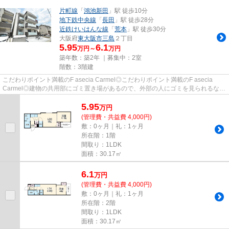
片町線
「
鴻池新田
」駅 徒歩10分
地下鉄中央線
「
長田
」駅 徒歩28分
近鉄けいはんな線
「
荒本
」駅 徒歩30分
大阪府
東大阪市
三島
２丁目
5.95
6.1
万円～
万円
築年数：築2年 ｜募集中：
2室
階数：3階建
こだわりポイント満載のF asecia Carmel◎こだわりポイント満載のF asecia
Carmel◎建物の共用部にゴミ置き場があるので、外部の人にゴミを見られるなど
のトラブル回避につながります◎2...
5.95
万
円
(管理費・共益費 4,000円)
敷：0ヶ月｜礼：1ヶ月
所在階：1階
間取り：1LDK
面積：30.17㎡
6.1
万
円
(管理費・共益費 4,000円)
敷：0ヶ月｜礼：1ヶ月
所在階：2階
間取り：1LDK
面積：30.17㎡