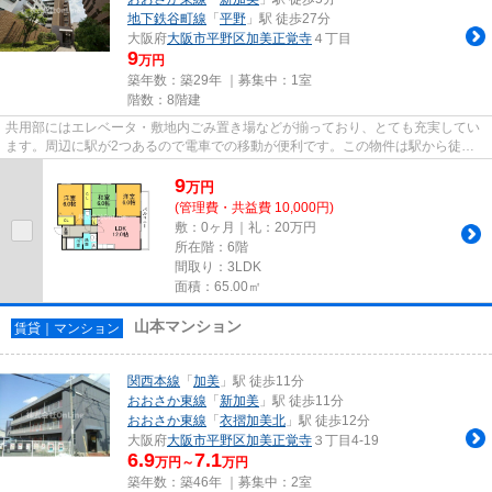
地下鉄谷町線
「
平野
」駅 徒歩27分
大阪府
大阪市平野区
加美正覚寺
４丁目
9
万円
築年数：築29年 ｜募集中：
1室
階数：8階建
共用部にはエレベータ・敷地内ごみ置き場などが揃っており、とても充実してい
ます。周辺に駅が2つあるので電車での移動が便利です。この物件は駅から徒歩4
分のマンションです。眺望良...
9
万
円
(管理費・共益費 10,000円)
敷：0ヶ月｜礼：20万円
所在階：6階
間取り：3LDK
面積：65.00㎡
山本マンション
賃貸｜マンション
関西本線
「
加美
」駅 徒歩11分
おおさか東線
「
新加美
」駅 徒歩11分
おおさか東線
「
衣摺加美北
」駅 徒歩12分
大阪府
大阪市平野区
加美正覚寺
３丁目4-19
6.9
7.1
万円～
万円
築年数：築46年 ｜募集中：
2室