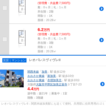
(管理費・共益費 7,500円)
敷：0ヶ月｜礼：1ヶ月
所在階：2階
間取り：1K
面積：20.28㎡
6.2
万
円
(管理費・共益費 7,500円)
敷：0ヶ月｜礼：1ヶ月
所在階：3階
間取り：1K
面積：20.28㎡
レオパレスヴィヴレII
賃貸｜マンション
関西本線
「
加美
」駅 徒歩12分
おおさか東線
「
新加美
」駅 徒歩10分
おおさか東線
「
衣摺加美北
」駅 徒歩10分
大阪府
大阪市平野区
加美正覚寺
３丁目7-23
4.4
万円
築年数：築21年 ｜募集中：
1室
階数：3階建
レオパレスヴィヴレII：関西本線加美駅にも近くて便利。共用部に住民専用のゴミ