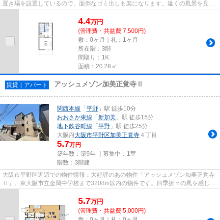
置き場を設置しているので、面倒なゴミ出しも楽になります。遠くの風景を見つ
めることは視力回復にも繋...
4.4
万
円
(管理費・共益費 7,500円)
敷：0ヶ月｜礼：1ヶ月
所在階：3階
間取り：1K
面積：20.28㎡
アッシュメゾン加美正覚寺Ⅱ
賃貸｜アパート
関西本線
「
平野
」駅 徒歩10分
おおさか東線
「
新加美
」駅 徒歩15分
地下鉄谷町線
「
平野
」駅 徒歩25分
大阪府
大阪市平野区
加美正覚寺
４丁目
5.7
万円
築年数：築9年 ｜募集中：
1室
階数：3階建
大阪市平野区近辺での物件情報：大好評のあの物件「アッシュメゾン加美正覚寺
Ⅱ」。東大阪市立金岡中学校まで3208m以内の物件です。四季折々の風を感じら
れる通風良好な快適の物件です...
5.7
万
円
(管理費・共益費 5,000円)
敷：0ヶ月｜礼：0ヶ月