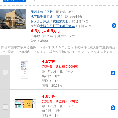
関西本線
「
平野
」駅 徒歩10分
地下鉄千日前線
「
南巽
」駅 徒歩19分
おおさか東線
「
衣摺加美北
」駅 徒歩19分
大阪府
大阪市平野区
加美正覚寺
１丁目４-９
4.5
4.8
万円～
万円
築年数：築25年 ｜募集中：
2室
階数：3階建
関西本線平野駅周辺物件：レオパレスＴ＆Ｔ。こちらの物件は東大阪市立長瀬西
小学校が1996m以内にあります。場所が平坦なのは、ランニングをする上で抑え
たいポイントですね。自走式駐...
4.5
万
円
(管理費・共益費 7,500円)
敷：0ヶ月｜礼：0ヶ月
所在階：1階
間取り：1K
面積：20.28㎡
4.8
万
円
(管理費・共益費 7,500円)
敷：0ヶ月｜礼：0ヶ月
所在階：2階
間取り：1K