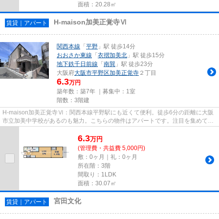
面積：20.28㎡
H-maison加美正覚寺Ⅵ
賃貸｜アパート
関西本線
「
平野
」駅 徒歩14分
おおさか東線
「
衣摺加美北
」駅 徒歩15分
地下鉄千日前線
「
南巽
」駅 徒歩23分
大阪府
大阪市平野区
加美正覚寺
２丁目
6.3
万円
築年数：築7年 ｜募集中：
1室
階数：3階建
H-maison加美正覚寺Ⅵ：関西本線平野駅にも近くて便利。徒歩6分の距離に大阪
市立加美中学校があるのも魅力。こちらの物件はアパートです。注目を集めてい
るのが、敷地内ごみ置き場のあ...
6.3
万
円
(管理費・共益費 5,000円)
敷：0ヶ月｜礼：0ヶ月
所在階：3階
間取り：1LDK
面積：30.07㎡
宮田文化
賃貸｜アパート