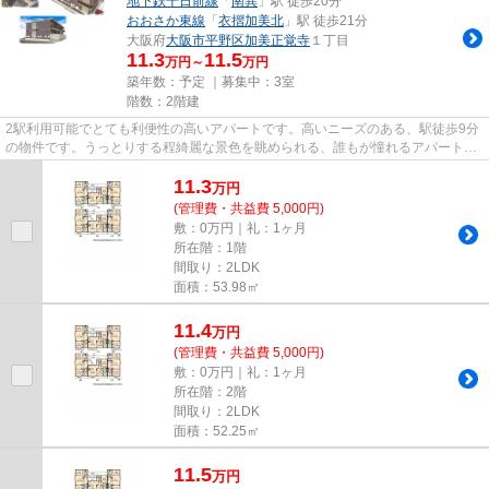
地下鉄千日前線
「
南巽
」駅 徒歩20分
おおさか東線
「
衣摺加美北
」駅 徒歩21分
大阪府
大阪市平野区
加美正覚寺
１丁目
11.3
11.5
万円～
万円
築年数：予定 ｜募集中：
3室
階数：2階建
2駅利用可能でとても利便性の高いアパートです。高いニーズのある、駅徒歩9分
の物件です。うっとりする程綺麗な景色を眺められる、誰もが憧れるアパートで
す。こちらは初期費用をカー...
11.3
万
円
(管理費・共益費 5,000円)
敷：0万円｜礼：1ヶ月
所在階：1階
間取り：2LDK
面積：53.98㎡
11.4
万
円
(管理費・共益費 5,000円)
敷：0万円｜礼：1ヶ月
所在階：2階
間取り：2LDK
面積：52.25㎡
11.5
万
円