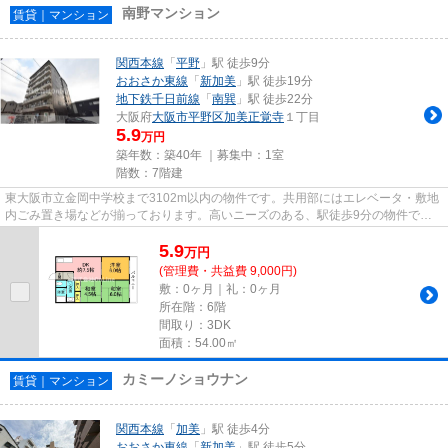
南野マンション
賃貸｜マンション
関西本線
「
平野
」駅 徒歩9分
おおさか東線
「
新加美
」駅 徒歩19分
地下鉄千日前線
「
南巽
」駅 徒歩22分
大阪府
大阪市平野区
加美正覚寺
１丁目
5.9
万円
築年数：築40年 ｜募集中：
1室
階数：7階建
東大阪市立金岡中学校まで3102m以内の物件です。共用部にはエレベータ・敷地
内ごみ置き場などが揃っております。高いニーズのある、駅徒歩9分の物件で
す。場所が平坦なのは、ランニン...
5.9
万
円
(管理費・共益費 9,000円)
敷：0ヶ月｜礼：0ヶ月
所在階：6階
間取り：3DK
面積：54.00㎡
カミーノショウナン
賃貸｜マンション
関西本線
「
加美
」駅 徒歩4分
おおさか東線
「
新加美
」駅 徒歩5分