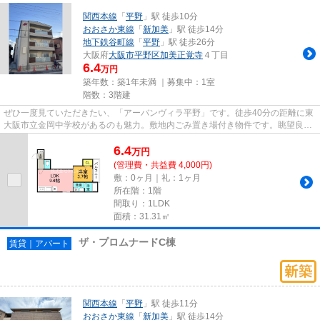
関西本線
「
平野
」駅 徒歩10分
おおさか東線
「
新加美
」駅 徒歩14分
地下鉄谷町線
「
平野
」駅 徒歩26分
大阪府
大阪市平野区
加美正覚寺
４丁目
6.4
万円
築年数：築1年未満 ｜募集中：
1室
階数：3階建
ぜひ一度見ていただきたい、「アーバンヴィラ平野」です。徒歩40分の距離に東
大阪市立金岡中学校があるのも魅力。敷地内ごみ置き場付き物件です。眺望良好
な物件です。大阪市平野区エ...
6.4
万
円
(管理費・共益費 4,000円)
敷：0ヶ月｜礼：1ヶ月
所在階：1階
間取り：1LDK
面積：31.31㎡
ザ・プロムナードC棟
賃貸｜アパート
関西本線
「
平野
」駅 徒歩11分
おおさか東線
「
新加美
」駅 徒歩14分