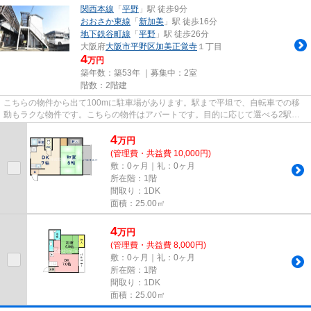
関西本線
「
平野
」駅 徒歩9分
おおさか東線
「
新加美
」駅 徒歩16分
地下鉄谷町線
「
平野
」駅 徒歩26分
大阪府
大阪市平野区
加美正覚寺
１丁目
4
万円
築年数：築53年 ｜募集中：
2室
階数：2階建
こちらの物件から出て100mに駐車場があります。駅まで平坦で、自転車での移
動もラクな物件です。こちらの物件はアパートです。目的に応じて選べる2駅利
用可能な物件です。当社スタッフ...
4
万
円
(管理費・共益費 10,000円)
敷：0ヶ月｜礼：0ヶ月
所在階：1階
間取り：1DK
面積：25.00㎡
4
万
円
(管理費・共益費 8,000円)
敷：0ヶ月｜礼：0ヶ月
所在階：1階
間取り：1DK
面積：25.00㎡