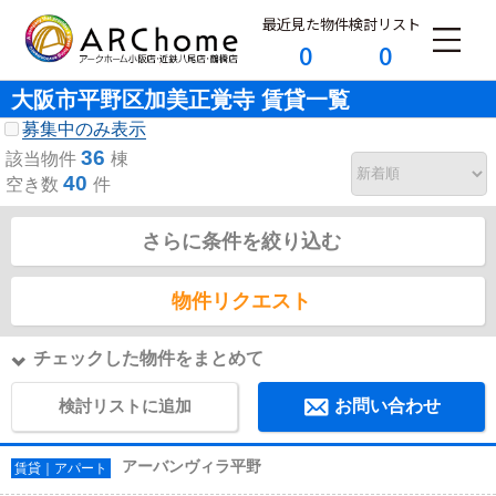
最近見た物件
検討リスト
0
0
大阪市平野区加美正覚寺 賃貸一覧
募集中のみ表示
36
該当物件
棟
40
空き数
件
さらに条件を絞り込む
物件リクエスト
チェックした物件をまとめて
検討リストに追加
お問い合わせ
アーバンヴィラ平野
賃貸｜アパート