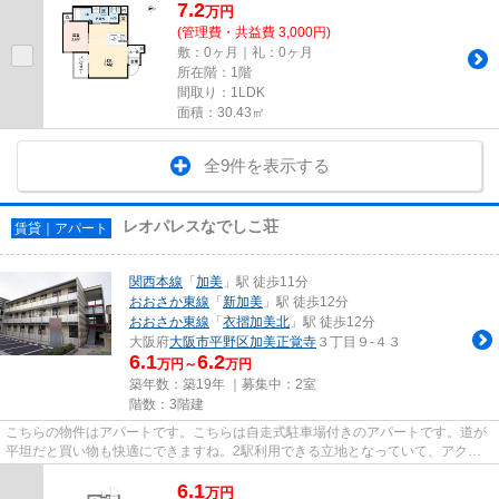
7.2
万
円
(管理費・共益費 3,000円)
敷：0ヶ月｜礼：0ヶ月
所在階：1階
間取り：1LDK
面積：30.43㎡
全9件を表示する
レオパレスなでしこ荘
賃貸｜アパート
関西本線
「
加美
」駅 徒歩11分
おおさか東線
「
新加美
」駅 徒歩12分
おおさか東線
「
衣摺加美北
」駅 徒歩12分
大阪府
大阪市平野区
加美正覚寺
３丁目９-４３
6.1
6.2
万円～
万円
築年数：築19年 ｜募集中：
2室
階数：3階建
こちらの物件はアパートです。こちらは自走式駐車場付きのアパートです。道が
平坦だと買い物も快適にできますね。2駅利用できる立地となっていて、アクセ
スが良いです。当社は、お客様...
6.1
万
円