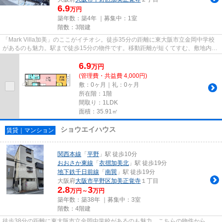
6.9
万円
築年数：築4年 ｜募集中：
1室
階数：3階建
「Mark Villa加美」のここがイチオシ。徒歩35分の距離に東大阪市立金岡中学校
があるのも魅力。駅まで徒歩15分の物件です。移動距離が短くてすむ、敷地内ご
み置き場です。できるだけ早...
6.9
万
円
(管理費・共益費 4,000円)
敷：0ヶ月｜礼：0ヶ月
所在階：1階
間取り：1LDK
面積：35.91㎡
ショウエイハウス
賃貸｜マンション
関西本線
「
平野
」駅 徒歩10分
おおさか東線
「
衣摺加美北
」駅 徒歩19分
地下鉄千日前線
「
南巽
」駅 徒歩19分
大阪府
大阪市平野区
加美正覚寺
１丁目
2.8
3
万円～
万円
築年数：築38年 ｜募集中：
3室
階数：4階建
徒歩38分の距離に東大阪市立金岡中学校があるのも魅力。こちらの物件から、