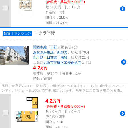
(管理費・共益費 5,000円)
敷：0万円｜礼：1ヶ月
所在階：2階
間取り：2LDK
面積：53.98㎡
エクラ平野
賃貸｜マンション
関西本線
「
平野
」駅 徒歩7分
おおさか東線
「
新加美
」駅 徒歩20分
地下鉄千日前線
「
南巽
」駅 徒歩21分
大阪府
大阪市平野区
加美正覚寺
１丁目
4.2
万円
築年数：築37年 ｜募集中：
1室
階数：3階建
風通しが良好なので、夏も涼しい風がはいってきます。こちらの物件はマンショ
ンです。物件から約100mで駐車場に行けます。敷地内にごみ置き場のある物件
です。当社スタッフが地域の賃...
4.2
万
円
(管理費・共益費 5,000円)
敷：0ヶ月｜礼：0ヶ月
所在階：3階
間取り：1K
面積：24.30㎡