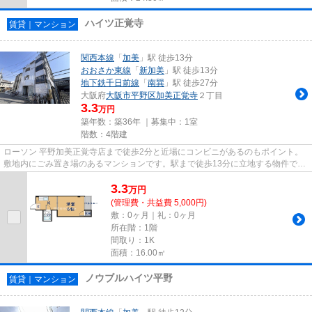
ハイツ正覚寺
賃貸｜マンション
関西本線
「
加美
」駅 徒歩13分
おおさか東線
「
新加美
」駅 徒歩13分
地下鉄千日前線
「
南巽
」駅 徒歩27分
大阪府
大阪市平野区
加美正覚寺
２丁目
3.3
万円
築年数：築36年 ｜募集中：
1室
階数：4階建
ローソン 平野加美正覚寺店まで徒歩2分と近場にコンビニがあるのもポイント。
敷地内にごみ置き場のあるマンションです。駅まで徒歩13分に立地する物件で
す。防犯対策もバッチリなマン...
3.3
万
円
(管理費・共益費 5,000円)
敷：0ヶ月｜礼：0ヶ月
所在階：1階
間取り：1K
面積：16.00㎡
ノウブルハイツ平野
賃貸｜マンション