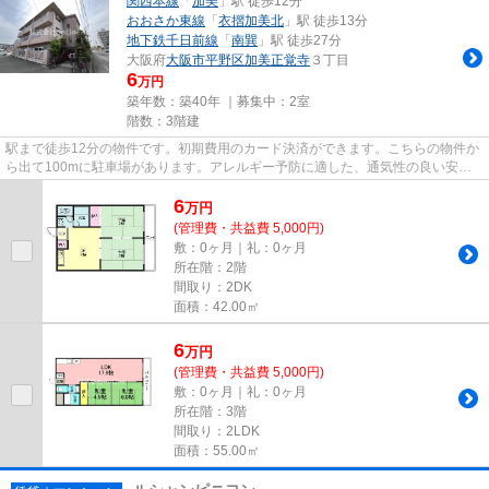
関西本線
「
加美
」駅 徒歩12分
おおさか東線
「
衣摺加美北
」駅 徒歩13分
地下鉄千日前線
「
南巽
」駅 徒歩27分
大阪府
大阪市平野区
加美正覚寺
３丁目
6
万円
築年数：築40年 ｜募集中：
2室
階数：3階建
駅まで徒歩12分の物件です。初期費用のカード決済ができます。こちらの物件か
ら出て100mに駐車場があります。アレルギー予防に適した、通気性の良い安心
の物件です。健康な体は新鮮な...
6
万
円
(管理費・共益費 5,000円)
敷：0ヶ月｜礼：0ヶ月
所在階：2階
間取り：2DK
面積：42.00㎡
6
万
円
(管理費・共益費 5,000円)
敷：0ヶ月｜礼：0ヶ月
所在階：3階
間取り：2LDK
面積：55.00㎡