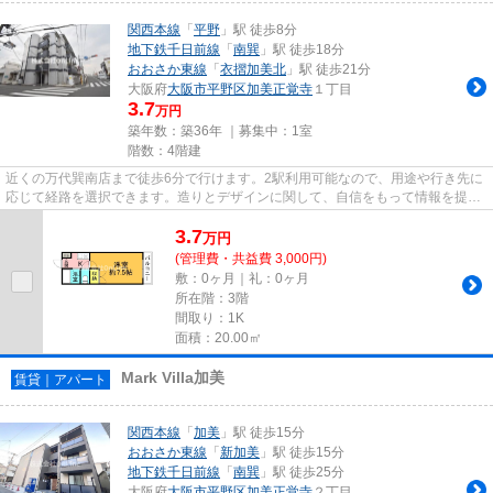
関西本線
「
平野
」駅 徒歩8分
地下鉄千日前線
「
南巽
」駅 徒歩18分
おおさか東線
「
衣摺加美北
」駅 徒歩21分
大阪府
大阪市平野区
加美正覚寺
１丁目
3.7
万円
築年数：築36年 ｜募集中：
1室
階数：4階建
近くの万代巽南店まで徒歩6分で行けます。2駅利用可能なので、用途や行き先に
応じて経路を選択できます。造りとデザインに関して、自信をもって情報を提供
できるマンションです。利便...
3.7
万
円
(管理費・共益費 3,000円)
敷：0ヶ月｜礼：0ヶ月
所在階：3階
間取り：1K
面積：20.00㎡
Mark Villa加美
賃貸｜アパート
関西本線
「
加美
」駅 徒歩15分
おおさか東線
「
新加美
」駅 徒歩15分
地下鉄千日前線
「
南巽
」駅 徒歩25分
大阪府
大阪市平野区
加美正覚寺
２丁目