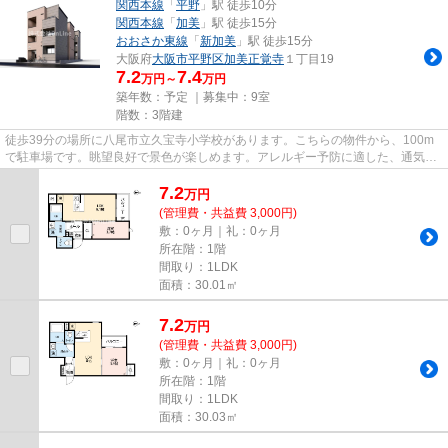
関西本線
「
平野
」駅 徒歩10分
関西本線
「
加美
」駅 徒歩15分
おおさか東線
「
新加美
」駅 徒歩15分
大阪府
大阪市平野区
加美正覚寺
１丁目19
7.2
7.4
万円～
万円
築年数：予定 ｜募集中：
9室
階数：3階建
徒歩39分の場所に八尾市立久宝寺小学校があります。こちらの物件から、100m
で駐車場です。眺望良好で景色が楽しめます。アレルギー予防に適した、通気性
の良い安心の物件です。健康な...
7.2
万
円
(管理費・共益費 3,000円)
敷：0ヶ月｜礼：0ヶ月
所在階：1階
間取り：1LDK
面積：30.01㎡
7.2
万
円
(管理費・共益費 3,000円)
敷：0ヶ月｜礼：0ヶ月
所在階：1階
間取り：1LDK
面積：30.03㎡