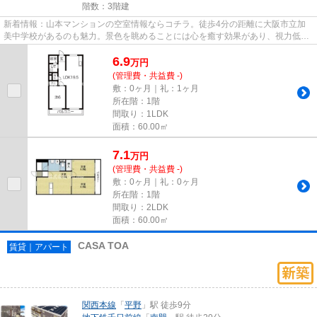
階数：3階建
新着情報：山本マンションの空室情報ならコチラ。徒歩4分の距離に大阪市立加
美中学校があるのも魅力。景色を眺めることには心を癒す効果があり、視力低下
の恐れも少なくしてくれます。...
6.9
万
円
(管理費・共益費 -)
敷：0ヶ月｜礼：1ヶ月
所在階：1階
間取り：1LDK
面積：60.00㎡
7.1
万
円
(管理費・共益費 -)
敷：0ヶ月｜礼：0ヶ月
所在階：1階
間取り：2LDK
面積：60.00㎡
CASA TOA
賃貸｜アパート
関西本線
「
平野
」駅 徒歩9分