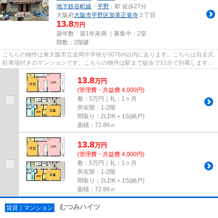
地下鉄谷町線
「
平野
」駅 徒歩27分
大阪府
大阪市平野区
加美正覚寺
２丁目
13.8
万円
築年数：築1年未満 ｜募集中：
2室
階数：2階建
こちらの物件は東大阪市立金岡中学校が3076m以内にあります。こちらは自走式
駐車場付きのマンションです。こちらの物件は駅まで徒歩で11分で到着します。
こちらはマンションタイプにな...
13.8
万
円
(管理費・共益費 4,000円)
敷：5万円｜礼：1ヶ月
所在階：1-2階
間取り：2LDK＋1S(納戸)
面積：72.86㎡
13.8
万
円
(管理費・共益費 4,000円)
敷：5万円｜礼：1ヶ月
所在階：1-2階
間取り：2LDK＋1S(納戸)
面積：72.86㎡
むつみハイツ
賃貸｜マンション