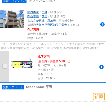
ルシャンピニヨン
賃貸｜マンション
関西本線
「
平野
」駅 徒歩6分
関西本線
「
加美
」駅 徒歩18分
おおさか東線
「
新加美
」駅 徒歩18分
大阪府
大阪市平野区
加美正覚寺
１丁目23
4.7
万円
築年数：築20年 ｜募集中：
1室
階数：4階建
ぜひ一度見ていただきたい、「ルシャンピニヨン」です！徒歩42分の距離に東大
阪市立金岡中学校があるのも魅力！周辺に2駅ありの電車通勤しやすい物件で
す！車をお持ちの方にもオススメ...
4.7
万
円
(管理費・共益費 5,900円)
敷：0万円｜礼：0ヶ月
所在階：4階
間取り：1K
面積：24.00㎡
robot home 平野
賃貸｜アパート