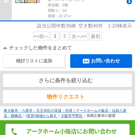
所在階：2階
間取り：1K
面積：22.27㎡
該当公開件数
36
棟 空き数
40
件
1-20
棟表示
1
2
<<前へ
次へ>>
最初
チェックした物件をまとめて
検討リストに追加
お問い合わせ
さらに条件を絞り込む
物件リクエスト
東大阪市・八尾市・天王寺区の賃貸・売買｜アークホーム小阪店・近鉄八尾
店・鶴橋店
>
(賃貸)地域から探す
>
大阪市平野区
>
加美正覚寺の賃貸
アークホーム小阪店にお問い合わせ