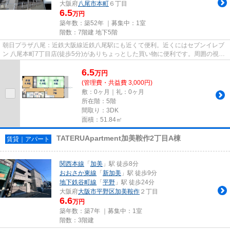
大阪府
八尾市
本町
６丁目
6.5
万円
築年数：築52年 ｜募集中：
1室
階数：7階建 地下5階
朝日プラザ八尾：近鉄大阪線近鉄八尾駅にも近くて便利。近くにはセブンイレブ
ン 八尾本町7丁目店(徒歩5分)がありちょっとした買い物に便利です。周囲の視線
を感じない高層階は開放感が...
6.5
万
円
(管理費・共益費 3,000円)
敷：0ヶ月｜礼：0ヶ月
所在階：5階
間取り：3DK
面積：51.84㎡
TATERUApartment加美鞍作2丁目A棟
賃貸｜アパート
関西本線
「
加美
」駅 徒歩8分
おおさか東線
「
新加美
」駅 徒歩9分
地下鉄谷町線
「
平野
」駅 徒歩24分
大阪府
大阪市平野区
加美鞍作
２丁目
6.6
万円
築年数：築7年 ｜募集中：
1室
階数：3階建