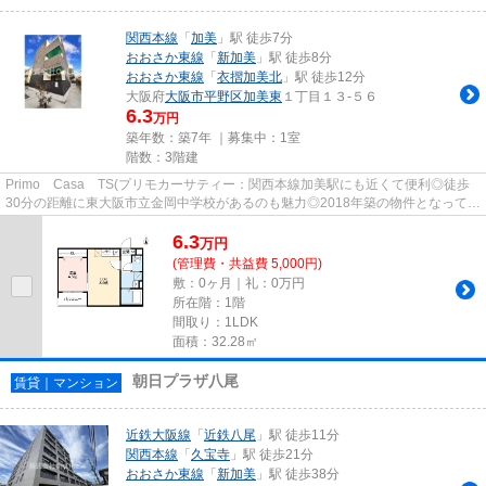
関西本線
「
加美
」駅 徒歩7分
おおさか東線
「
新加美
」駅 徒歩8分
おおさか東線
「
衣摺加美北
」駅 徒歩12分
大阪府
大阪市平野区
加美東
１丁目１３-５６
6.3
万円
築年数：築7年 ｜募集中：
1室
階数：3階建
Primo Casa TS(プリモカーサティー：関西本線加美駅にも近くて便利◎徒歩
30分の距離に東大阪市立金岡中学校があるのも魅力◎2018年築の物件となってお
り、きれいな室内が魅力です◎通風...
6.3
万
円
(管理費・共益費 5,000円)
敷：0ヶ月｜礼：0万円
所在階：1階
間取り：1LDK
面積：32.28㎡
朝日プラザ八尾
賃貸｜マンション
近鉄大阪線
「
近鉄八尾
」駅 徒歩11分
関西本線
「
久宝寺
」駅 徒歩21分
おおさか東線
「
新加美
」駅 徒歩38分