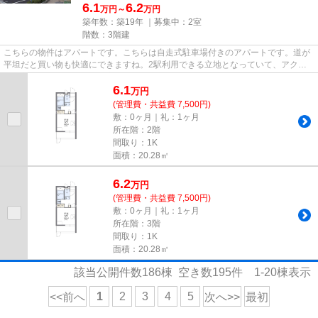
6.1
6.2
万円～
万円
築年数：築19年 ｜募集中：
2室
階数：3階建
こちらの物件はアパートです。こちらは自走式駐車場付きのアパートです。道が
平坦だと買い物も快適にできますね。2駅利用できる立地となっていて、アクセ
スが良いです。当社は、お客様...
6.1
万
円
(管理費・共益費 7,500円)
敷：0ヶ月｜礼：1ヶ月
所在階：2階
間取り：1K
面積：20.28㎡
6.2
万
円
(管理費・共益費 7,500円)
敷：0ヶ月｜礼：1ヶ月
所在階：3階
間取り：1K
面積：20.28㎡
該当公開件数
186
棟 空き数
195
件
1-20
棟表示
1
2
3
4
5
<<前へ
次へ>>
最初