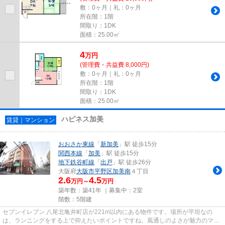
敷：0ヶ月｜礼：0ヶ月
所在階：1階
間取り：1DK
面積：25.00㎡
4
万
円
(管理費・共益費 8,000円)
敷：0ヶ月｜礼：0ヶ月
所在階：1階
間取り：1DK
面積：25.00㎡
ハピネス加美
賃貸｜マンション
おおさか東線
「
新加美
」駅 徒歩15分
関西本線
「
加美
」駅 徒歩15分
地下鉄谷町線
「
出戸
」駅 徒歩26分
大阪府
大阪市平野区
加美南
４丁目
2.6
4.5
万円～
万円
築年数：築41年 ｜募集中：
2室
階数：5階建
セブンイレブン 八尾北亀井町店が221m以内にある物件です。場所が平坦なの
は、ランニングをする上で抑えたいポイントですね。風通しのよさが魅力のマン