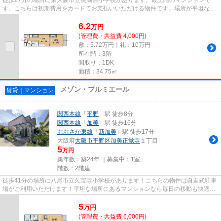
す。こちらは初期費用をカードでお支払いいただける物件です。場所が平坦なの
は、ランニングをする上で抑え...
6.2
万
円
(管理費・共益費 4,000円)
敷：5.72万円｜礼：10万円
所在階：3階
間取り：1DK
面積：34.75㎡
メゾン・プルミエール
賃貸｜マンション
関西本線
「
平野
」駅 徒歩8分
関西本線
「
加美
」駅 徒歩16分
おおさか東線
「
新加美
」駅 徒歩17分
大阪府
大阪市平野区
加美正覚寺
１丁目
5
万円
築年数：築24年 ｜募集中：
1室
階数：2階建
徒歩41分の場所に八尾市立久宝寺小学校があります！こちらの物件は自走式駐車
場がご利用いただけます！平坦な場所にあるマンションなら毎日の移動も快適で
す！アレルギー予防に適した...
5
万
円
(管理費・共益費 6,000円)