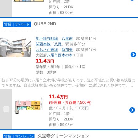
所在階：2階
間取り：2LDK
面積：63.00㎡
QUBE.2ND
賃貸｜アパート
地下鉄谷町線
「
八尾南
」駅 徒歩14分
関西本線
「
八尾
」駅 徒歩30分
おおさか東線
「
新加美
」駅 徒歩47分
大阪府
八尾市
西木の本
１丁目
11.4
万円
築年数：築1年 ｜募集中：
1室
階数：3階建
徒歩32分の場所に八尾市立永畑小学校があります。道が平坦だと買い物も快適に
できますね。自走式駐車場がある物件です。令和6年に建設された物件です。で
きるだけ早めに不動産情報を集...
11.4
万
円
(管理費・共益費 7,500円)
敷：0ヶ月｜礼：10万円
所在階：1階
間取り：2LDK
面積：59.08㎡
久宝寺グリーンマンション
賃貸｜マンション