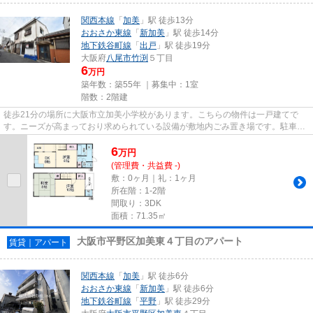
関西本線
「
加美
」駅 徒歩13分
おおさか東線
「
新加美
」駅 徒歩14分
地下鉄谷町線
「
出戸
」駅 徒歩19分
大阪府
八尾市
竹渕
５丁目
6
万円
築年数：築55年 ｜募集中：
1室
階数：2階建
徒歩21分の場所に大阪市立加美小学校があります。こちらの物件は一戸建てで
す。ニーズが高まっており求められている設備が敷地内ごみ置き場です。駐車場
まで100mの物件です。賃貸戸建...
6
万
円
(管理費・共益費 -)
敷：0ヶ月｜礼：1ヶ月
所在階：1-2階
間取り：3DK
面積：71.35㎡
大阪市平野区加美東４丁目のアパート
賃貸｜アパート
関西本線
「
加美
」駅 徒歩6分
おおさか東線
「
新加美
」駅 徒歩6分
地下鉄谷町線
「
平野
」駅 徒歩29分