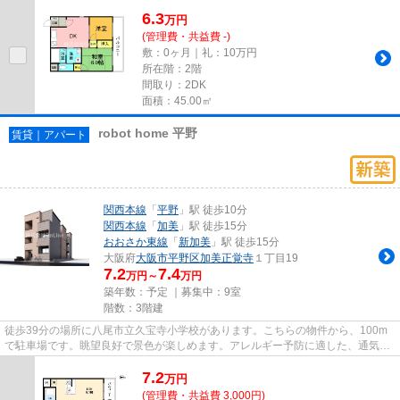
6.3
万
円
(管理費・共益費 -)
敷：0ヶ月｜礼：10万円
所在階：2階
間取り：2DK
面積：45.00㎡
robot home 平野
賃貸｜アパート
関西本線
「
平野
」駅 徒歩10分
関西本線
「
加美
」駅 徒歩15分
おおさか東線
「
新加美
」駅 徒歩15分
大阪府
大阪市平野区
加美正覚寺
１丁目19
7.2
7.4
万円～
万円
築年数：予定 ｜募集中：
9室
階数：3階建
徒歩39分の場所に八尾市立久宝寺小学校があります。こちらの物件から、100m
で駐車場です。眺望良好で景色が楽しめます。アレルギー予防に適した、通気性
の良い安心の物件です。健康な...
7.2
万
円
(管理費・共益費 3,000円)