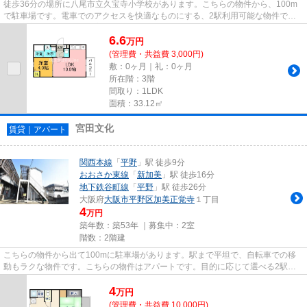
徒歩36分の場所に八尾市立久宝寺小学校があります。こちらの物件から、100m
で駐車場です。電車でのアクセスを快適なものにする、2駅利用可能な物件で
す。充実の設備と綺麗な室内を兼ね...
6.6
万
円
(管理費・共益費 3,000円)
敷：0ヶ月｜礼：0ヶ月
所在階：3階
間取り：1LDK
面積：33.12㎡
宮田文化
賃貸｜アパート
関西本線
「
平野
」駅 徒歩9分
おおさか東線
「
新加美
」駅 徒歩16分
地下鉄谷町線
「
平野
」駅 徒歩26分
大阪府
大阪市平野区
加美正覚寺
１丁目
4
万円
築年数：築53年 ｜募集中：
2室
階数：2階建
こちらの物件から出て100mに駐車場があります。駅まで平坦で、自転車での移
動もラクな物件です。こちらの物件はアパートです。目的に応じて選べる2駅利
用可能な物件です。当社スタッフ...
4
万
円
(管理費・共益費 10,000円)