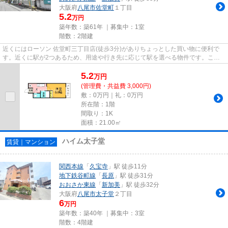
大阪府
八尾市
佐堂町
１丁目
5.2
万円
築年数：築61年 ｜募集中：
1室
階数：2階建
近くにはローソン 佐堂町三丁目店(徒歩3分)がありちょっとした買い物に便利で
す。近くに駅が2つあるため、用途や行き先に応じて駅を選べる物件です。こち
らのマンションから100mのとこ...
5.2
万
円
(管理費・共益費 3,000円)
敷：0万円｜礼：0万円
所在階：1階
間取り：1K
面積：21.00㎡
ハイム太子堂
賃貸｜マンション
関西本線
「
久宝寺
」駅 徒歩11分
地下鉄谷町線
「
長原
」駅 徒歩31分
おおさか東線
「
新加美
」駅 徒歩32分
大阪府
八尾市
太子堂
２丁目
6
万円
築年数：築40年 ｜募集中：
3室
階数：4階建