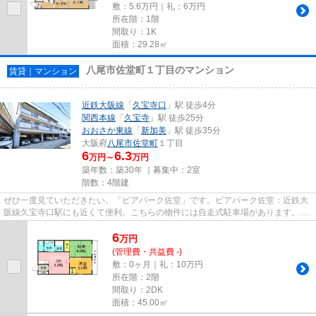
敷：5.6万円｜礼：6万円
所在階：1階
間取り：1K
面積：29.28㎡
八尾市佐堂町１丁目のマンション
賃貸｜マンション
近鉄大阪線
「
久宝寺口
」駅 徒歩4分
関西本線
「
久宝寺
」駅 徒歩25分
おおさか東線
「
新加美
」駅 徒歩35分
大阪府
八尾市
佐堂町
１丁目
6
6.3
万円～
万円
築年数：築30年 ｜募集中：
2室
階数：4階建
ぜひ一度見ていただきたい、「ピアパーク佐堂」です。ピアパーク佐堂：近鉄大
阪線久宝寺口駅にも近くて便利。こちらの物件には自走式駐車場があります。眺
望良好なマンションはこちら...
6
万
円
(管理費・共益費 -)
敷：0ヶ月｜礼：10万円
所在階：2階
間取り：2DK
面積：45.00㎡