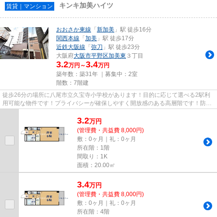
キンキ加美ハイツ
賃貸｜マンション
おおさか東線
「
新加美
」駅 徒歩16分
関西本線
「
加美
」駅 徒歩17分
近鉄大阪線
「
弥刀
」駅 徒歩23分
大阪府
大阪市平野区
加美東
３丁目
3.2
3.4
万円～
万円
築年数：築31年 ｜募集中：
2室
階数：7階建
徒歩26分の場所に八尾市立久宝寺小学校があります！目的に応じて選べる2駅利
用可能な物件です！プライバシーが確保しやすく開放感のある高層階です！防犯
対策もバッチリなマンションタ...
3.2
万
円
(管理費・共益費 8,000円)
敷：0ヶ月｜礼：0ヶ月
所在階：1階
間取り：1K
面積：20.00㎡
3.4
万
円
(管理費・共益費 8,000円)
敷：0ヶ月｜礼：0ヶ月
所在階：4階