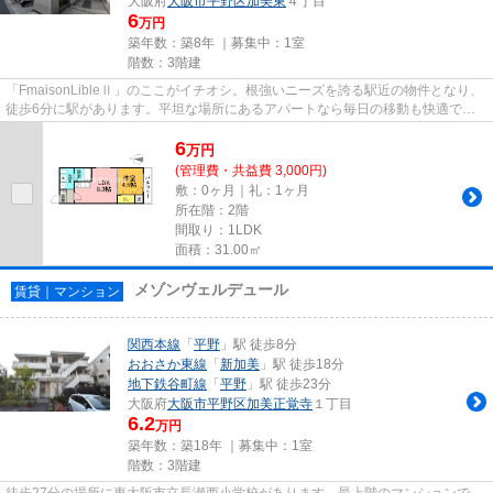
大阪府
大阪市平野区
加美東
４丁目
6
万円
築年数：築8年 ｜募集中：
1室
階数：3階建
「FmaisonLibleⅡ」のここがイチオシ。根強いニーズを誇る駅近の物件となり、
徒歩6分に駅があります。平坦な場所にあるアパートなら毎日の移動も快適で
す。充実の設備と綺麗な室内を兼...
6
万
円
(管理費・共益費 3,000円)
敷：0ヶ月｜礼：1ヶ月
所在階：2階
間取り：1LDK
面積：31.00㎡
メゾンヴェルデュール
賃貸｜マンション
関西本線
「
平野
」駅 徒歩8分
おおさか東線
「
新加美
」駅 徒歩18分
地下鉄谷町線
「
平野
」駅 徒歩23分
大阪府
大阪市平野区
加美正覚寺
１丁目
6.2
万円
築年数：築18年 ｜募集中：
1室
階数：3階建
徒歩27分の場所に東大阪市立長瀬西小学校があります。最上階のマンションで