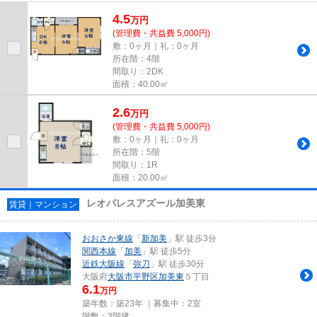
ションです。2駅利用できる場所...
4.5
万
円
(管理費・共益費 5,000円)
敷：0ヶ月｜礼：0ヶ月
所在階：4階
間取り：2DK
面積：40.00㎡
2.6
万
円
(管理費・共益費 5,000円)
敷：0ヶ月｜礼：0ヶ月
所在階：5階
間取り：1R
面積：20.00㎡
レオパレスアズール加美東
賃貸｜マンション
おおさか東線
「
新加美
」駅 徒歩3分
関西本線
「
加美
」駅 徒歩5分
近鉄大阪線
「
弥刀
」駅 徒歩30分
大阪府
大阪市平野区
加美東
５丁目
6.1
万円
築年数：築23年 ｜募集中：
2室
階数：3階建