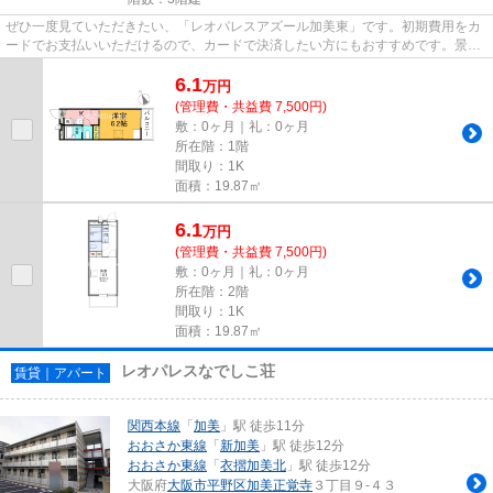
ぜひ一度見ていただきたい、「レオパレスアズール加美東」です。初期費用をカ
ードでお支払いいただけるので、カードで決済したい方にもおすすめです。景色
を眺めることには心を癒す効...
6.1
万
円
(管理費・共益費 7,500円)
敷：0ヶ月｜礼：0ヶ月
所在階：1階
間取り：1K
面積：19.87㎡
6.1
万
円
(管理費・共益費 7,500円)
敷：0ヶ月｜礼：0ヶ月
所在階：2階
間取り：1K
面積：19.87㎡
レオパレスなでしこ荘
賃貸｜アパート
関西本線
「
加美
」駅 徒歩11分
おおさか東線
「
新加美
」駅 徒歩12分
おおさか東線
「
衣摺加美北
」駅 徒歩12分
大阪府
大阪市平野区
加美正覚寺
３丁目９-４３