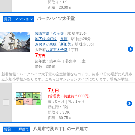
間取り：1K
面積：20.00㎡
パークハイツ太子堂
賃貸｜マンション
関西本線
「
久宝寺
」駅 徒歩15分
地下鉄谷町線
「
長原
」駅 徒歩28分
おおさか東線
「
新加美
」駅 徒歩33分
大阪府
八尾市
太子堂
４丁目
7
万円
築年数：築40年 ｜募集中：
1室
階数：3階建
新着情報：パークハイツ太子堂の空室情報ならコチラ。徒歩17分の場所に八尾市
立永畑小学校があります。こちらはマンションタイプになります。場所が平坦な
のは、ランニングをする上で...
7
万
円
(管理費・共益費 5,000円)
敷：0ヶ月｜礼：1ヶ月
所在階：2階
間取り：3DK
面積：60.75㎡
八尾市竹渕５丁目の一戸建て
賃貸｜一戸建て