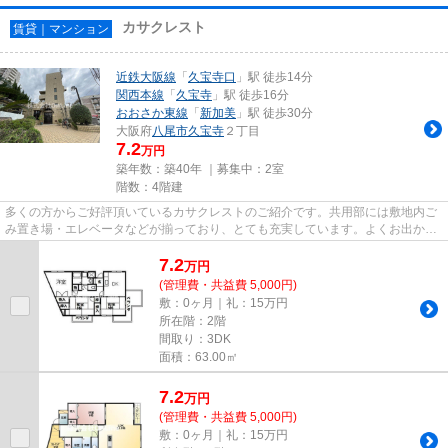
カサクレスト
賃貸｜マンション
近鉄大阪線
「
久宝寺口
」駅 徒歩14分
関西本線
「
久宝寺
」駅 徒歩16分
おおさか東線
「
新加美
」駅 徒歩30分
大阪府
八尾市
久宝寺
２丁目
7.2
万円
築年数：築40年 ｜募集中：
2室
階数：4階建
多くの方からご好評頂いているカサクレストのご紹介です。共用部には敷地内ご
み置き場・エレベータなどが揃っており、とても充実しています。よくお出かけ
をする方にも便利な、2駅利用...
7.2
万
円
(管理費・共益費 5,000円)
敷：0ヶ月｜礼：15万円
所在階：2階
間取り：3DK
面積：63.00㎡
7.2
万
円
(管理費・共益費 5,000円)
敷：0ヶ月｜礼：15万円