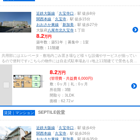
近鉄大阪線
「
久宝寺口
」駅 徒歩8分
関西本線
「
久宝寺
」駅 徒歩15分
おおさか東線
「
新加美
」駅 徒歩27分
大阪府
八尾市
北久宝寺
１丁目
8.2
万円
築年数：築51年 ｜募集中：
1室
階数：11階建
共用部にはエレベータ・敷地内ごみ置き場など様々な設備やサービスが揃ってい
るので便利です♪こちらの物件には自走式駐車場あり♪地上11階建てで景色も良
く、多数のお問い合わせをいた...
8.2
万
円
(管理費・共益費 6,000円)
敷：0ヶ月｜礼：0ヶ月
所在階：3階
間取り：3LDK
面積：62.72㎡
SEPTILE佐堂
賃貸｜マンション
近鉄大阪線
「
久宝寺口
」駅 徒歩4分
関西本線
「
久宝寺
」駅 徒歩26分
おおさか東線
「
新加美
」駅 徒歩35分