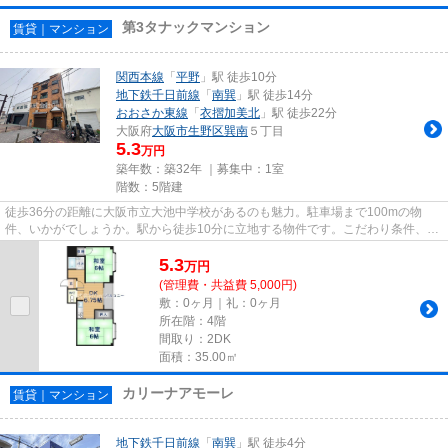
第3タナックマンション
賃貸｜マンション
関西本線
「
平野
」駅 徒歩10分
地下鉄千日前線
「
南巽
」駅 徒歩14分
おおさか東線
「
衣摺加美北
」駅 徒歩22分
大阪府
大阪市生野区
巽南
５丁目
5.3
万円
築年数：築32年 ｜募集中：
1室
階数：5階建
徒歩36分の距離に大阪市立大池中学校があるのも魅力。駐車場まで100mの物
件、いかがでしょうか。駅から徒歩10分に立地する物件です。こだわり条件、通
風良好のシンプルな作りの物件で...
5.3
万
円
(管理費・共益費 5,000円)
敷：0ヶ月｜礼：0ヶ月
所在階：4階
間取り：2DK
面積：35.00㎡
カリーナアモーレ
賃貸｜マンション
地下鉄千日前線
「
南巽
」駅 徒歩4分