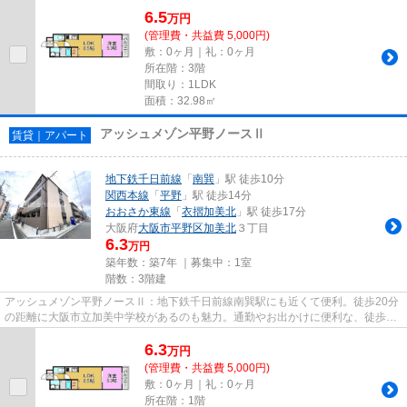
6.5
万
円
(管理費・共益費 5,000円)
敷：0ヶ月｜礼：0ヶ月
所在階：3階
間取り：1LDK
面積：32.98㎡
アッシュメゾン平野ノースⅡ
賃貸｜アパート
地下鉄千日前線
「
南巽
」駅 徒歩10分
関西本線
「
平野
」駅 徒歩14分
おおさか東線
「
衣摺加美北
」駅 徒歩17分
大阪府
大阪市平野区
加美北
３丁目
6.3
万円
築年数：築7年 ｜募集中：
1室
階数：3階建
アッシュメゾン平野ノースⅡ：地下鉄千日前線南巽駅にも近くて便利。徒歩20分
の距離に大阪市立加美中学校があるのも魅力。通勤やお出かけに便利な、徒歩10
分に駅のある物件です。地域の...
6.3
万
円
(管理費・共益費 5,000円)
敷：0ヶ月｜礼：0ヶ月
所在階：1階