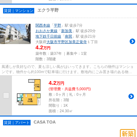
エクラ平野
賃貸｜マンション
関西本線
「
平野
」駅 徒歩7分
おおさか東線
「
新加美
」駅 徒歩20分
地下鉄千日前線
「
南巽
」駅 徒歩21分
大阪府
大阪市平野区
加美正覚寺
１丁目
4.2
万円
築年数：築37年 ｜募集中：
1室
階数：3階建
風通しが良好なので、夏も涼しい風がはいってきます。こちらの物件はマンショ
ンです。物件から約100mで駐車場に行けます。敷地内にごみ置き場のある物件
です。当社スタッフが地域の賃...
4.2
万
円
(管理費・共益費 5,000円)
敷：0ヶ月｜礼：0ヶ月
所在階：3階
間取り：1K
面積：24.30㎡
CASA TOA
賃貸｜アパート