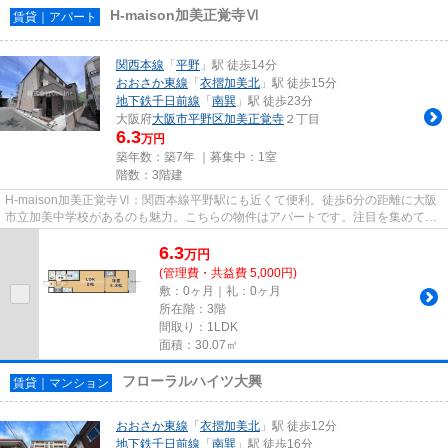
H-maison加美正覚寺Ⅵ
賃貸｜アパート
関西本線
「
平野
」駅 徒歩14分
おおさか東線
「
衣摺加美北
」駅 徒歩15分
地下鉄千日前線
「
南巽
」駅 徒歩23分
大阪府
大阪市平野区
加美正覚寺
２丁目
6.3
万円
築年数：築7年 ｜募集中：
1室
階数：3階建
H-maison加美正覚寺Ⅵ：関西本線平野駅にも近くて便利。徒歩6分の距離に大阪
市立加美中学校があるのも魅力。こちらの物件はアパートです。注目を集めてい
るのが、敷地内ごみ置き場のあ...
6.3
万
円
(管理費・共益費 5,000円)
敷：0ヶ月｜礼：0ヶ月
所在階：3階
間取り：1LDK
面積：30.07㎡
フローラルハイツ大興
賃貸｜マンション
おおさか東線
「
衣摺加美北
」駅 徒歩12分
地下鉄千日前線
「
南巽
」駅 徒歩16分