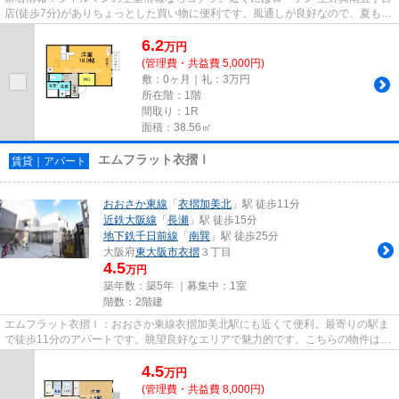
店(徒歩7分)がありちょっとした買い物に便利です。風通しが良好なので、夏も涼
しい風がはいってきます。...
6.2
万
円
(管理費・共益費 5,000円)
敷：0ヶ月｜礼：3万円
所在階：1階
間取り：1R
面積：38.56㎡
エムフラット衣摺Ⅰ
賃貸｜アパート
おおさか東線
「
衣摺加美北
」駅 徒歩11分
近鉄大阪線
「
長瀬
」駅 徒歩15分
地下鉄千日前線
「
南巽
」駅 徒歩25分
大阪府
東大阪市
衣摺
３丁目
4.5
万円
築年数：築5年 ｜募集中：
1室
階数：2階建
エムフラット衣摺Ⅰ：おおさか東線衣摺加美北駅にも近くて便利。最寄りの駅ま
で徒歩11分のアパートです。眺望良好なエリアで魅力的です。こちらの物件はア
パートです。東大阪市エリアに...
4.5
万
円
(管理費・共益費 8,000円)