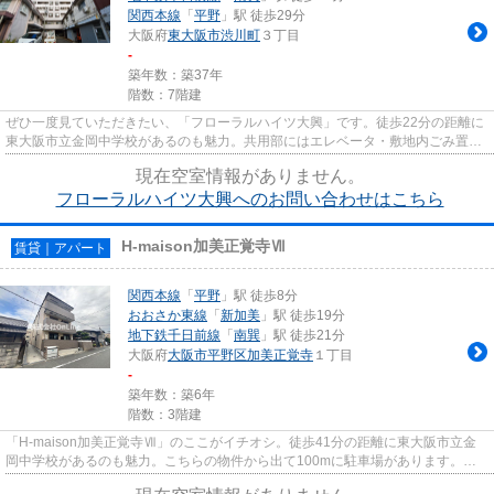
関西本線
「
平野
」駅 徒歩29分
大阪府
東大阪市
渋川町
３丁目
-
築年数：築37年
階数：7階建
ぜひ一度見ていただきたい、「フローラルハイツ大興」です。徒歩22分の距離に
東大阪市立金岡中学校があるのも魅力。共用部にはエレベータ・敷地内ごみ置き
場などが揃っております。風...
現在空室情報がありません。
フローラルハイツ大興へのお問い合わせはこちら
H-maison加美正覚寺Ⅶ
賃貸｜アパート
関西本線
「
平野
」駅 徒歩8分
おおさか東線
「
新加美
」駅 徒歩19分
地下鉄千日前線
「
南巽
」駅 徒歩21分
大阪府
大阪市平野区
加美正覚寺
１丁目
-
築年数：築6年
階数：3階建
「H-maison加美正覚寺Ⅶ」のここがイチオシ。徒歩41分の距離に東大阪市立金
岡中学校があるのも魅力。こちらの物件から出て100mに駐車場があります。築6
年でしっかりとした作りが特徴の...