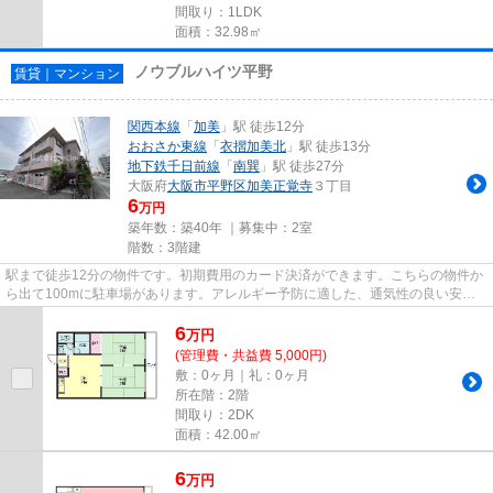
間取り：1LDK
面積：32.98㎡
ノウブルハイツ平野
賃貸｜マンション
関西本線
「
加美
」駅 徒歩12分
おおさか東線
「
衣摺加美北
」駅 徒歩13分
地下鉄千日前線
「
南巽
」駅 徒歩27分
大阪府
大阪市平野区
加美正覚寺
３丁目
6
万円
築年数：築40年 ｜募集中：
2室
階数：3階建
駅まで徒歩12分の物件です。初期費用のカード決済ができます。こちらの物件か
ら出て100mに駐車場があります。アレルギー予防に適した、通気性の良い安心
の物件です。健康な体は新鮮な...
6
万
円
(管理費・共益費 5,000円)
敷：0ヶ月｜礼：0ヶ月
所在階：2階
間取り：2DK
面積：42.00㎡
6
万
円