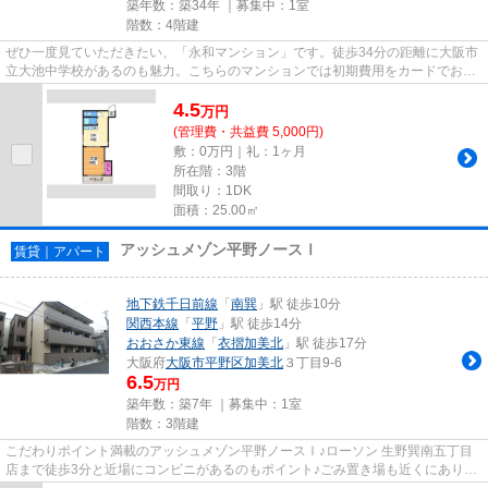
築年数：築34年 ｜募集中：
1室
階数：4階建
ぜひ一度見ていただきたい、「永和マンション」です。徒歩34分の距離に大阪市
立大池中学校があるのも魅力。こちらのマンションでは初期費用をカードでお支
払いいただけます。通風良好...
4.5
万
円
(管理費・共益費 5,000円)
敷：0万円｜礼：1ヶ月
所在階：3階
間取り：1DK
面積：25.00㎡
アッシュメゾン平野ノースⅠ
賃貸｜アパート
地下鉄千日前線
「
南巽
」駅 徒歩10分
関西本線
「
平野
」駅 徒歩14分
おおさか東線
「
衣摺加美北
」駅 徒歩17分
大阪府
大阪市平野区
加美北
３丁目9-6
6.5
万円
築年数：築7年 ｜募集中：
1室
階数：3階建
こだわりポイント満載のアッシュメゾン平野ノースⅠ♪ローソン 生野巽南五丁目
店まで徒歩3分と近場にコンビニがあるのもポイント♪ごみ置き場も近くにあり、
使い勝手もいいです♪落ち着き...