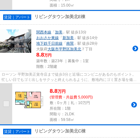
面積：15.00㎡
リビングタウン加美北E棟
賃貸｜アパート
関西本線
「
加美
」駅 徒歩13分
おおさか東線
「
新加美
」駅 徒歩14分
地下鉄千日前線
「
南巽
」駅 徒歩28分
大阪府
大阪市平野区
加美北
７丁目
8.8
万円
築年数：築23年 ｜募集中：
1室
階数：2階建
ローソン 平野加美正覚寺店まで徒歩3分と近場にコンビニがあるのもポイント。
忙しい日でもゴミ出しをサクッと終えられるように、敷地内にゴミ置き場を備え
ております。自走式駐車場が...
8.8
万
円
(管理費・共益費 5,000円)
敷：0ヶ月｜礼：10万円
所在階：1階
間取り：2LDK
面積：59.58㎡
リビングタウン加美北C棟
賃貸｜アパート