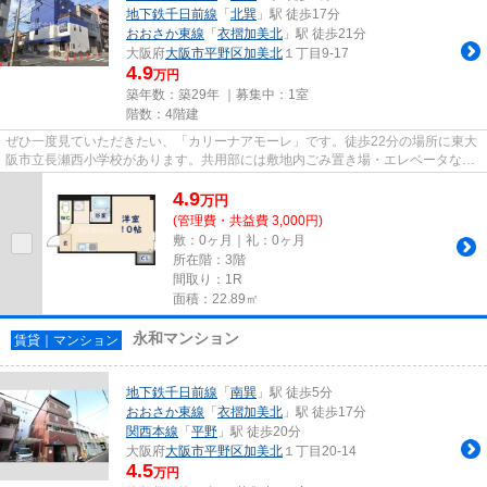
地下鉄千日前線
「
北巽
」駅 徒歩17分
おおさか東線
「
衣摺加美北
」駅 徒歩21分
大阪府
大阪市平野区
加美北
１丁目9-17
4.9
万円
築年数：築29年 ｜募集中：
1室
階数：4階建
ぜひ一度見ていただきたい、「カリーナアモーレ」です。徒歩22分の場所に東大
阪市立長瀬西小学校があります。共用部には敷地内ごみ置き場・エレベータなど
が揃っており、とても充実し...
4.9
万
円
(管理費・共益費 3,000円)
敷：0ヶ月｜礼：0ヶ月
所在階：3階
間取り：1R
面積：22.89㎡
永和マンション
賃貸｜マンション
地下鉄千日前線
「
南巽
」駅 徒歩5分
おおさか東線
「
衣摺加美北
」駅 徒歩17分
関西本線
「
平野
」駅 徒歩20分
大阪府
大阪市平野区
加美北
１丁目20-14
4.5
万円