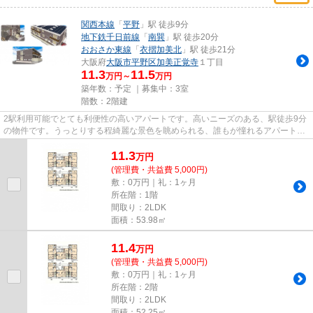
関西本線
「
平野
」駅 徒歩9分
地下鉄千日前線
「
南巽
」駅 徒歩20分
おおさか東線
「
衣摺加美北
」駅 徒歩21分
大阪府
大阪市平野区
加美正覚寺
１丁目
11.3
11.5
万円～
万円
築年数：予定 ｜募集中：
3室
階数：2階建
2駅利用可能でとても利便性の高いアパートです。高いニーズのある、駅徒歩9分
の物件です。うっとりする程綺麗な景色を眺められる、誰もが憧れるアパートで
す。こちらは初期費用をカー...
11.3
万
円
(管理費・共益費 5,000円)
敷：0万円｜礼：1ヶ月
所在階：1階
間取り：2LDK
面積：53.98㎡
11.4
万
円
(管理費・共益費 5,000円)
敷：0万円｜礼：1ヶ月
所在階：2階
間取り：2LDK
面積：52.25㎡