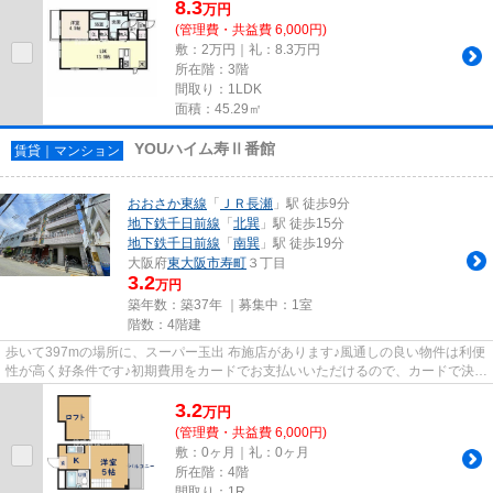
8.3
万
円
(管理費・共益費 6,000円)
敷：2万円｜礼：8.3万円
所在階：3階
間取り：1LDK
面積：45.29㎡
YOUハイム寿Ⅱ番館
賃貸｜マンション
おおさか東線
「
ＪＲ長瀬
」駅 徒歩9分
地下鉄千日前線
「
北巽
」駅 徒歩15分
地下鉄千日前線
「
南巽
」駅 徒歩19分
大阪府
東大阪市
寿町
３丁目
3.2
万円
築年数：築37年 ｜募集中：
1室
階数：4階建
歩いて397mの場所に、スーパー玉出 布施店があります♪風通しの良い物件は利便
性が高く好条件です♪初期費用をカードでお支払いいただけるので、カードで決済
したい方にもおすすめです♪...
3.2
万
円
(管理費・共益費 6,000円)
敷：0ヶ月｜礼：0ヶ月
所在階：4階
間取り：1R