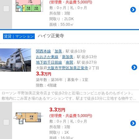
(管理費・共益費 5,000円)
敷：0ヶ月｜礼：0ヶ月
所在階：3階
間取り：2LDK
面積：55.00㎡
ハイツ正覚寺
賃貸｜マンション
関西本線
「
加美
」駅 徒歩13分
おおさか東線
「
新加美
」駅 徒歩13分
地下鉄千日前線
「
南巽
」駅 徒歩27分
大阪府
大阪市平野区
加美正覚寺
２丁目
3.3
万円
築年数：築36年 ｜募集中：
1室
階数：4階建
ローソン 平野加美正覚寺店まで徒歩2分と近場にコンビニがあるのもポイント。
敷地内にごみ置き場のあるマンションです。駅まで徒歩13分に立地する物件で
す。防犯対策もバッチリなマン...
3.3
万
円
(管理費・共益費 5,000円)
敷：0ヶ月｜礼：0ヶ月
所在階：1階
間取り：1K
面積：16.00㎡