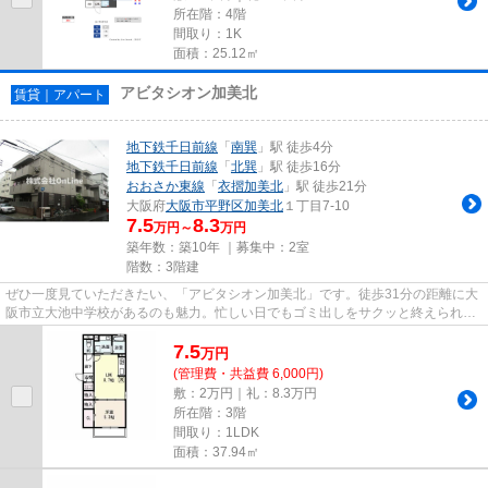
所在階：4階
間取り：1K
面積：25.12㎡
アビタシオン加美北
賃貸｜アパート
地下鉄千日前線
「
南巽
」駅 徒歩4分
地下鉄千日前線
「
北巽
」駅 徒歩16分
おおさか東線
「
衣摺加美北
」駅 徒歩21分
大阪府
大阪市平野区
加美北
１丁目7-10
7.5
8.3
万円～
万円
築年数：築10年 ｜募集中：
2室
階数：3階建
ぜひ一度見ていただきたい、「アビタシオン加美北」です。徒歩31分の距離に大
阪市立大池中学校があるのも魅力。忙しい日でもゴミ出しをサクッと終えられる
ように、敷地内にゴミ置き場...
7.5
万
円
(管理費・共益費 6,000円)
敷：2万円｜礼：8.3万円
所在階：3階
間取り：1LDK
面積：37.94㎡