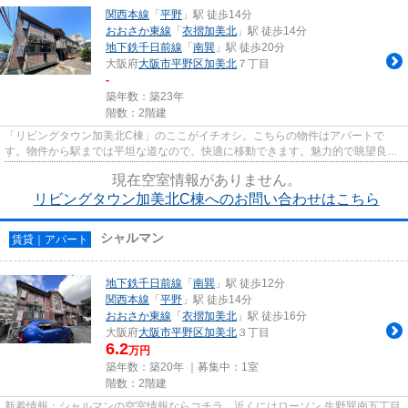
関西本線
「
平野
」駅 徒歩14分
おおさか東線
「
衣摺加美北
」駅 徒歩14分
地下鉄千日前線
「
南巽
」駅 徒歩20分
大阪府
大阪市平野区
加美北
７丁目
-
築年数：築23年
階数：2階建
「リビングタウン加美北C棟」のここがイチオシ。こちらの物件はアパートで
す。物件から駅までは平坦な道なので、快適に移動できます。魅力的で眺望良好
な場所です。できるだけ早めに不...
現在空室情報がありません。
リビングタウン加美北C棟へのお問い合わせはこちら
シャルマン
賃貸｜アパート
地下鉄千日前線
「
南巽
」駅 徒歩12分
関西本線
「
平野
」駅 徒歩14分
おおさか東線
「
衣摺加美北
」駅 徒歩16分
大阪府
大阪市平野区
加美北
３丁目
6.2
万円
築年数：築20年 ｜募集中：
1室
階数：2階建
新着情報：シャルマンの空室情報ならコチラ。近くにはローソン 生野巽南五丁目