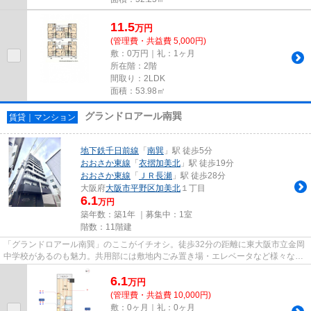
11.5
万
円
(管理費・共益費 5,000円)
敷：0万円｜礼：1ヶ月
所在階：2階
間取り：2LDK
面積：53.98㎡
グランドロアール南巽
賃貸｜マンション
地下鉄千日前線
「
南巽
」駅 徒歩5分
おおさか東線
「
衣摺加美北
」駅 徒歩19分
おおさか東線
「
ＪＲ長瀬
」駅 徒歩28分
大阪府
大阪市平野区
加美北
１丁目
6.1
万円
築年数：築1年 ｜募集中：
1室
階数：11階建
「グランドロアール南巽」のここがイチオシ。徒歩32分の距離に東大阪市立金岡
中学校があるのも魅力。共用部には敷地内ごみ置き場・エレベータなど様々な設
備やサービスが揃っているの...
6.1
万
円
(管理費・共益費 10,000円)
敷：0ヶ月｜礼：0ヶ月