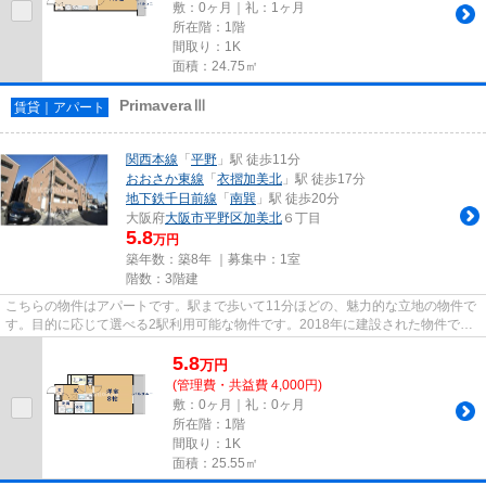
敷：0ヶ月｜礼：1ヶ月
所在階：1階
間取り：1K
面積：24.75㎡
PrimaveraⅢ
賃貸｜アパート
関西本線
「
平野
」駅 徒歩11分
おおさか東線
「
衣摺加美北
」駅 徒歩17分
地下鉄千日前線
「
南巽
」駅 徒歩20分
大阪府
大阪市平野区
加美北
６丁目
5.8
万円
築年数：築8年 ｜募集中：
1室
階数：3階建
こちらの物件はアパートです。駅まで歩いて11分ほどの、魅力的な立地の物件で
す。目的に応じて選べる2駅利用可能な物件です。2018年に建設された物件で
す。できるだけ早めに不動産情報...
5.8
万
円
(管理費・共益費 4,000円)
敷：0ヶ月｜礼：0ヶ月
所在階：1階
間取り：1K
面積：25.55㎡