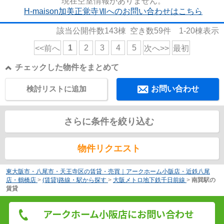
現在空室情報がありません。
H-maison加美正覚寺Ⅶへのお問い合わせはこちら
該当公開件数
143
棟 空き数
59
件
1-20
棟表示
1
2
3
4
5
<<前へ
次へ>>
最初
チェックした物件をまとめて
検討リストに追加
お問い合わせ
さらに条件を絞り込む
物件リクエスト
東大阪市・八尾市・天王寺区の賃貸・売買｜アークホーム小阪店・近鉄八尾
店・鶴橋店
>
(賃貸)路線・駅から探す
>
大阪メトロ地下鉄千日前線
>
南巽駅の
賃貸
アークホーム小阪店にお問い合わせ