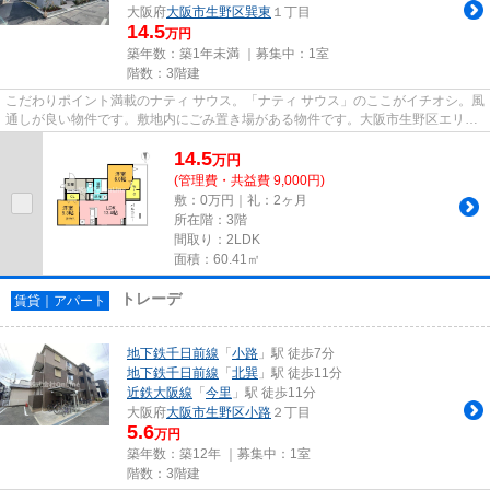
大阪府
大阪市生野区
巽東
１丁目
14.5
万円
築年数：築1年未満 ｜募集中：
1室
階数：3階建
こだわりポイント満載のナティ サウス。「ナティ サウス」のここがイチオシ。風
通しが良い物件です。敷地内にごみ置き場がある物件です。大阪市生野区エリア
にある賃貸情報のことなら...
14.5
万
円
(管理費・共益費 9,000円)
敷：0万円｜礼：2ヶ月
所在階：3階
間取り：2LDK
面積：60.41㎡
トレーデ
賃貸｜アパート
地下鉄千日前線
「
小路
」駅 徒歩7分
地下鉄千日前線
「
北巽
」駅 徒歩11分
近鉄大阪線
「
今里
」駅 徒歩11分
大阪府
大阪市生野区
小路
２丁目
5.6
万円
築年数：築12年 ｜募集中：
1室
階数：3階建