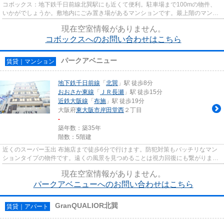
コボックス：地下鉄千日前線北巽駅にも近くて便利。駐車場まで100mの物件、
いかがでしょうか。敷地内にごみ置き場があるマンションです。最上階のマンシ
ョンです。当社スタッフが地域...
現在空室情報がありません。
コボックスへのお問い合わせはこちら
パークアベニュー
賃貸｜マンション
地下鉄千日前線
「
北巽
」駅 徒歩8分
おおさか東線
「
ＪＲ長瀬
」駅 徒歩15分
近鉄大阪線
「
布施
」駅 徒歩19分
大阪府
東大阪市
岸田堂西
２丁目
-
築年数：築35年
階数：5階建
近くのスーパー玉出 布施店まで徒歩6分で行けます。防犯対策もバッチリなマン
ションタイプの物件です。遠くの風景を見つめることは視力回復にも繋がります
ので健康的になれます。こち...
現在空室情報がありません。
パークアベニューへのお問い合わせはこちら
GranQUALIOR北巽
賃貸｜アパート