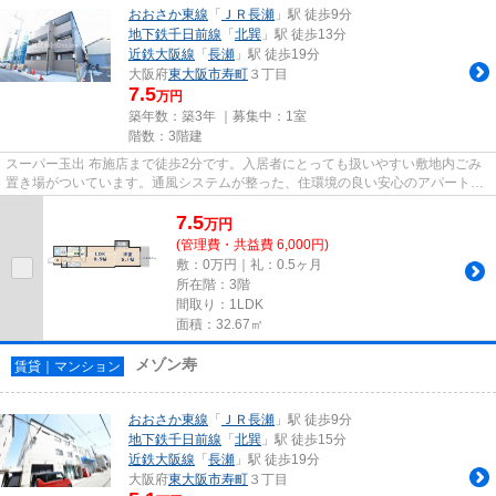
おおさか東線
「
ＪＲ長瀬
」駅 徒歩9分
地下鉄千日前線
「
北巽
」駅 徒歩13分
近鉄大阪線
「
長瀬
」駅 徒歩19分
大阪府
東大阪市
寿町
３丁目
7.5
万円
築年数：築3年 ｜募集中：
1室
階数：3階建
スーパー玉出 布施店まで徒歩2分です。入居者にとっても扱いやすい敷地内ごみ
置き場がついています。通風システムが整った、住環境の良い安心のアパートで
す。様々な場所へのアクセス...
7.5
万
円
(管理費・共益費 6,000円)
敷：0万円｜礼：0.5ヶ月
所在階：3階
間取り：1LDK
面積：32.67㎡
メゾン寿
賃貸｜マンション
おおさか東線
「
ＪＲ長瀬
」駅 徒歩9分
地下鉄千日前線
「
北巽
」駅 徒歩15分
近鉄大阪線
「
長瀬
」駅 徒歩19分
大阪府
東大阪市
寿町
３丁目