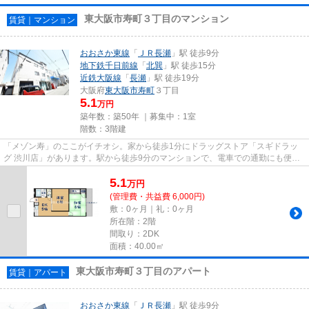
東大阪市寿町３丁目のマンション
賃貸｜マンション
おおさか東線
「
ＪＲ長瀬
」駅 徒歩9分
地下鉄千日前線
「
北巽
」駅 徒歩15分
近鉄大阪線
「
長瀬
」駅 徒歩19分
大阪府
東大阪市
寿町
３丁目
5.1
万円
築年数：築50年 ｜募集中：
1室
階数：3階建
「メゾン寿」のここがイチオシ。家から徒歩1分にドラッグストア「スギドラッ
グ 渋川店」があります。駅から徒歩9分のマンションで、電車での通勤にも便利
な立地です。初期費用のカード...
5.1
万
円
(管理費・共益費 6,000円)
敷：0ヶ月｜礼：0ヶ月
所在階：2階
間取り：2DK
面積：40.00㎡
東大阪市寿町３丁目のアパート
賃貸｜アパート
おおさか東線
「
ＪＲ長瀬
」駅 徒歩9分