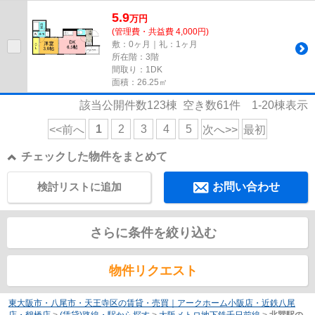
駐車場までの距離は100mです...
5.9
万
円
(管理費・共益費 4,000円)
敷：0ヶ月｜礼：1ヶ月
所在階：3階
間取り：1DK
面積：26.25㎡
該当公開件数
123
棟 空き数
61
件
1-20
棟表示
1
2
3
4
5
<<前へ
次へ>>
最初
チェックした物件をまとめて
検討リストに追加
お問い合わせ
さらに条件を絞り込む
物件リクエスト
東大阪市・八尾市・天王寺区の賃貸・売買｜アークホーム小阪店・近鉄八尾
店・鶴橋店
>
(賃貸)路線・駅から探す
>
大阪メトロ地下鉄千日前線
>
北巽駅の