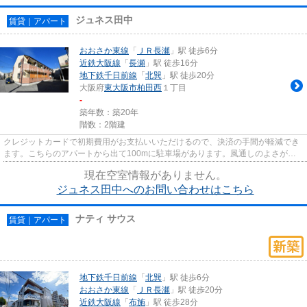
ジュネス田中
賃貸｜アパート
おおさか東線
「
ＪＲ長瀬
」駅 徒歩6分
近鉄大阪線
「
長瀬
」駅 徒歩16分
地下鉄千日前線
「
北巽
」駅 徒歩20分
大阪府
東大阪市
柏田西
１丁目
-
築年数：築20年
階数：2階建
クレジットカードで初期費用がお支払いいただけるので、決済の手間が軽減でき
ます。こちらのアパートから出て100mに駐車場があります。風通しのよさが魅
力のアパートです。こちらの物...
現在空室情報がありません。
ジュネス田中へのお問い合わせはこちら
ナティ サウス
賃貸｜アパート
地下鉄千日前線
「
北巽
」駅 徒歩6分
おおさか東線
「
ＪＲ長瀬
」駅 徒歩20分
近鉄大阪線
「
布施
」駅 徒歩28分