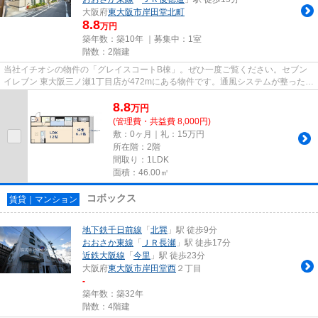
大阪府
東大阪市
岸田堂北町
8.8
万円
築年数：築10年 ｜募集中：
1室
階数：2階建
当社イチオシの物件の「グレイスコートB棟」。ぜひ一度ご覧ください。セブン
イレブン 東大阪三ノ瀬1丁目店が472mにある物件です。通風システムが整った、
住環境の良い安心のアパートで...
8.8
万
円
(管理費・共益費 8,000円)
敷：0ヶ月｜礼：15万円
所在階：2階
間取り：1LDK
面積：46.00㎡
コボックス
賃貸｜マンション
地下鉄千日前線
「
北巽
」駅 徒歩9分
おおさか東線
「
ＪＲ長瀬
」駅 徒歩17分
近鉄大阪線
「
今里
」駅 徒歩23分
大阪府
東大阪市
岸田堂西
２丁目
-
築年数：築32年
階数：4階建