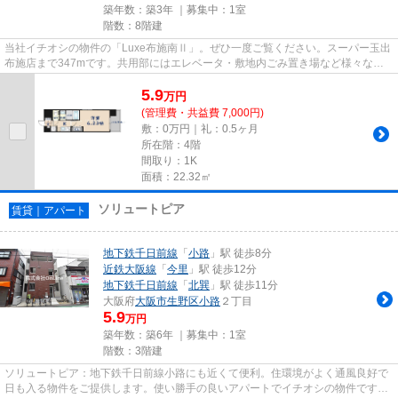
築年数：築3年 ｜募集中：
1室
階数：8階建
当社イチオシの物件の「Luxe布施南Ⅱ」。ぜひ一度ご覧ください。スーパー玉出
布施店まで347mです。共用部にはエレベータ・敷地内ごみ置き場など様々な設
備やサービスが揃っているので...
5.9
万
円
(管理費・共益費 7,000円)
敷：0万円｜礼：0.5ヶ月
所在階：4階
間取り：1K
面積：22.32㎡
ソリュートピア
賃貸｜アパート
地下鉄千日前線
「
小路
」駅 徒歩8分
近鉄大阪線
「
今里
」駅 徒歩12分
地下鉄千日前線
「
北巽
」駅 徒歩11分
大阪府
大阪市生野区
小路
２丁目
5.9
万円
築年数：築6年 ｜募集中：
1室
階数：3階建
ソリュートピア：地下鉄千日前線小路にも近くて便利。住環境がよく通風良好で
日も入る物件をご提供します。使い勝手の良いアパートでイチオシの物件です。