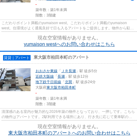
-
築年数：築1年未満
階数：3階建
こだわりポイント満載のyumaison west。こだわりポイント満載のyumaison
west。住環境がよく通風良好で日も入るアパートをご提供します。物件から駐車
場までの距離は100mです。できる...
現在空室情報がありません。
yumaison westへのお問い合わせはこちら
東大阪市柏田本町のアパート
賃貸｜アパート
おおさか東線
「
ＪＲ長瀬
」駅 徒歩5分
近鉄大阪線
「
長瀬
」駅 徒歩12分
地下鉄千日前線
「
北巽
」駅 徒歩24分
大阪府
東大阪市
柏田本町
-
築年数：築1年未満
階数：3階建
清潔感のある室内が魅力的な2026年築の物件となっており、一押しです。こちら
の物件はアパートです。2駅利用できる場所にあり、行き先に応じて乗車駅の使
い分けができます。眺望良好で...
現在空室情報がありません。
東大阪市柏田本町のアパートへのお問い合わせはこちら