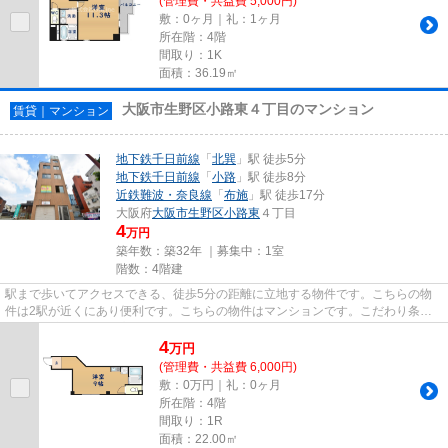
(管理費・共益費 5,000円)
敷：0ヶ月｜礼：1ヶ月
所在階：4階
間取り：1K
面積：36.19㎡
大阪市生野区小路東４丁目のマンション
賃貸｜マンション
地下鉄千日前線
「
北巽
」駅 徒歩5分
地下鉄千日前線
「
小路
」駅 徒歩8分
近鉄難波・奈良線
「
布施
」駅 徒歩17分
大阪府
大阪市生野区
小路東
４丁目
4
万円
築年数：築32年 ｜募集中：
1室
階数：4階建
駅まで歩いてアクセスできる、徒歩5分の距離に立地する物件です。こちらの物
件は2駅が近くにあり便利です。こちらの物件はマンションです。こだわり条
件、通風良好のシンプルな作りの...
4
万
円
(管理費・共益費 6,000円)
敷：0万円｜礼：0ヶ月
所在階：4階
間取り：1R
面積：22.00㎡