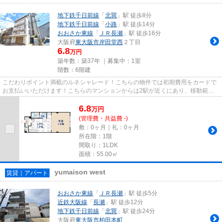
地下鉄千日前線
「
北巽
」駅 徒歩8分
地下鉄千日前線
「
小路
」駅 徒歩14分
おおさか東線
「
ＪＲ長瀬
」駅 徒歩16分
大阪府
東大阪市
岸田堂西
２丁目
6.8
万円
築年数：築37年 ｜募集中：
1室
階数：6階建
こだわりポイント満載のルネシャレード！こちらの物件では初期費用をカードで
お支払いいただけます！こちらのマンションからは2駅が近くにあり、移動範囲
も広がります！こちらはマンシ...
6.8
万
円
(管理費・共益費 -)
敷：0ヶ月｜礼：0ヶ月
所在階：1階
間取り：1LDK
面積：55.00㎡
yumaison west
賃貸｜アパート
おおさか東線
「
ＪＲ長瀬
」駅 徒歩5分
近鉄大阪線
「
長瀬
」駅 徒歩12分
地下鉄千日前線
「
北巽
」駅 徒歩24分
大阪府
東大阪市
柏田本町