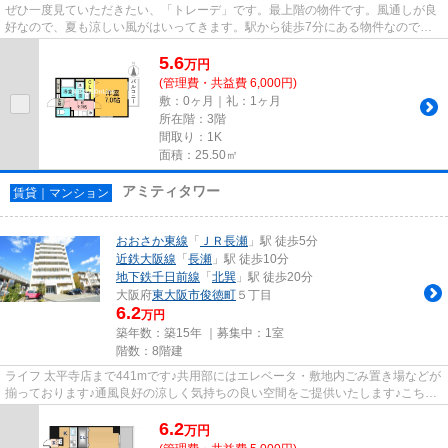
ぜひ一度見ていただきたい、「トレーデ」です。最上階の物件です。風通しが良
好なので、夏も涼しい風がはいってきます。駅から徒歩7分にある物件なので、
電車利用が多い方にオススメで...
5.6
万
円
(管理費・共益費 6,000円)
敷：0ヶ月｜礼：1ヶ月
所在階：3階
間取り：1K
面積：25.50㎡
アミティタワー
賃貸｜マンション
おおさか東線
「
ＪＲ長瀬
」駅 徒歩5分
近鉄大阪線
「
長瀬
」駅 徒歩10分
地下鉄千日前線
「
北巽
」駅 徒歩20分
大阪府
東大阪市
俊徳町
５丁目
6.2
万円
築年数：築15年 ｜募集中：
1室
階数：8階建
ライフ 太平寺店まで441mです♪共用部にはエレベータ・敷地内ごみ置き場などが
揃っております♪通風良好の涼しく気持ちの良い空間をご提供いたします♪こちら
の物件から100mのところに駐...
6.2
万
円