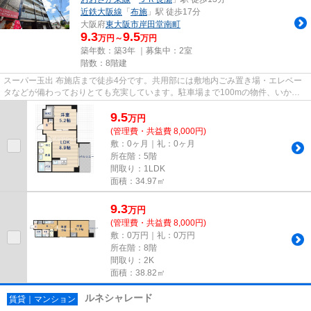
近鉄大阪線
「
布施
」駅 徒歩17分
大阪府
東大阪市
岸田堂南町
9.3
9.5
万円～
万円
築年数：築3年 ｜募集中：
2室
階数：8階建
スーパー玉出 布施店まで徒歩4分です。共用部には敷地内ごみ置き場・エレベー
タなどが備わっておりとても充実しています。駐車場まで100mの物件、いかが
でしょうか。常に新鮮な空気を...
9.5
万
円
(管理費・共益費 8,000円)
敷：0ヶ月｜礼：0ヶ月
所在階：5階
間取り：1LDK
面積：34.97㎡
9.3
万
円
(管理費・共益費 8,000円)
敷：0万円｜礼：0万円
所在階：8階
間取り：2K
面積：38.82㎡
ルネシャレード
賃貸｜マンション