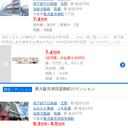
地下鉄千日前線
「
北巽
」駅 徒歩13分
近鉄大阪線
「
長瀬
」駅 徒歩19分
大阪府
東大阪市
寿町
３丁目
7.4
万円
築年数：築3年 ｜募集中：
1室
階数：3階建
当社イチオシの物件の「GranQUALIOR北巽」。ぜひ一度ご覧ください。東大阪
市周辺にある物件をお求めの方は「GranQUALIOR北巽」はいかがでしょうか。
こちらのアパートから100mのところ...
7.4
万
円
(管理費・共益費 6,000円)
敷：0万円｜礼：0.5ヶ月
所在階：3階
間取り：1LDK
面積：32.99㎡
東大阪市岸田堂南町のマンション
賃貸｜マンション
地下鉄千日前線
「
北巽
」駅 徒歩12分
おおさか東線
「
ＪＲ長瀬
」駅 徒歩13分
近鉄大阪線
「
布施
」駅 徒歩17分
大阪府
東大阪市
岸田堂南町
9.3
9.5
万円～
万円