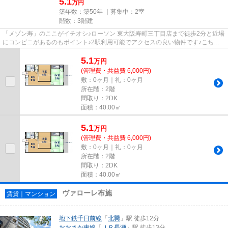
5.1
万円
築年数：築50年 ｜募集中：
2室
階数：3階建
「メゾン寿」のここがイチオシ♪ローソン 東大阪寿町三丁目店まで徒歩2分と近場
にコンビニがあるのもポイント♪2駅利用可能でアクセスの良い物件です♪こちら
の物件はマンションです♪でき...
5.1
万
円
(管理費・共益費 6,000円)
敷：0ヶ月｜礼：0ヶ月
所在階：2階
間取り：2DK
面積：40.00㎡
5.1
万
円
(管理費・共益費 6,000円)
敷：0ヶ月｜礼：0ヶ月
所在階：2階
間取り：2DK
面積：40.00㎡
ヴァローレ布施
賃貸｜マンション
地下鉄千日前線
「
北巽
」駅 徒歩12分
おおさか東線
「
ＪＲ長瀬
」駅 徒歩13分