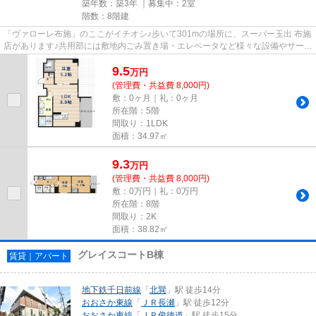
築年数：築3年 ｜募集中：
2室
階数：8階建
「ヴァローレ布施」のここがイチオシ♪歩いて301mの場所に、スーパー玉出 布施
店があります♪共用部には敷地内ごみ置き場・エレベータなど様々な設備やサービ
スが揃っているので便利です...
9.5
万
円
(管理費・共益費 8,000円)
敷：0ヶ月｜礼：0ヶ月
所在階：5階
間取り：1LDK
面積：34.97㎡
9.3
万
円
(管理費・共益費 8,000円)
敷：0万円｜礼：0万円
所在階：8階
間取り：2K
面積：38.82㎡
グレイスコートB棟
賃貸｜アパート
地下鉄千日前線
「
北巽
」駅 徒歩14分
おおさか東線
「
ＪＲ長瀬
」駅 徒歩12分
おおさか東線
「
ＪＲ俊徳道
」駅 徒歩15分