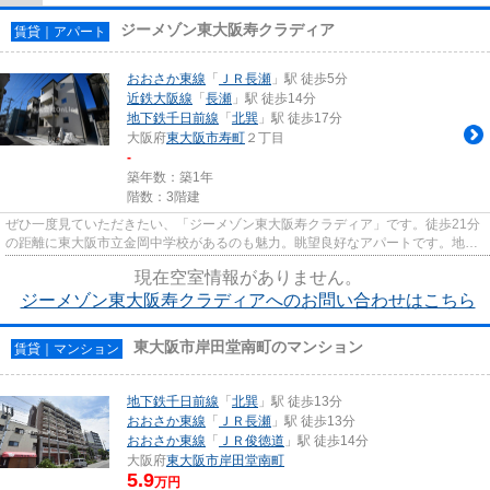
ジーメゾン東大阪寿クラディア
賃貸｜アパート
おおさか東線
「
ＪＲ長瀬
」駅 徒歩5分
近鉄大阪線
「
長瀬
」駅 徒歩14分
地下鉄千日前線
「
北巽
」駅 徒歩17分
大阪府
東大阪市
寿町
２丁目
-
築年数：築1年
階数：3階建
ぜひ一度見ていただきたい、「ジーメゾン東大阪寿クラディア」です。徒歩21分
の距離に東大阪市立金岡中学校があるのも魅力。眺望良好なアパートです。地域
のゴミ捨て場まで行かずにサ...
現在空室情報がありません。
ジーメゾン東大阪寿クラディアへのお問い合わせはこちら
東大阪市岸田堂南町のマンション
賃貸｜マンション
地下鉄千日前線
「
北巽
」駅 徒歩13分
おおさか東線
「
ＪＲ長瀬
」駅 徒歩13分
おおさか東線
「
ＪＲ俊徳道
」駅 徒歩14分
大阪府
東大阪市
岸田堂南町
5.9
万円