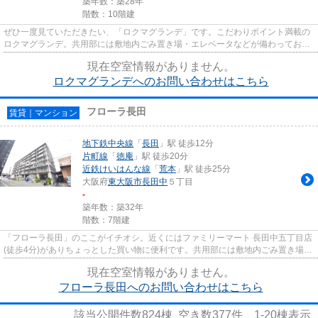
築年数：築28年
階数：10階建
ぜひ一度見ていただきたい、「ロクマグランデ」です。こだわりポイント満載の
ロクマグランデ。共用部には敷地内ごみ置き場・エレベータなどが備わっており
とても充実しています。こち...
現在空室情報がありません。
ロクマグランデへのお問い合わせはこちら
フローラ長田
賃貸｜マンション
地下鉄中央線
「
長田
」駅 徒歩12分
片町線
「
徳庵
」駅 徒歩20分
近鉄けいはんな線
「
荒本
」駅 徒歩25分
大阪府
東大阪市
長田中
５丁目
-
築年数：築32年
階数：7階建
「フローラ長田」のここがイチオシ。近くにはファミリーマート 長田中五丁目店
(徒歩4分)がありちょっとした買い物に便利です。共用部には敷地内ごみ置き場・
エレベータなどが備わって...
現在空室情報がありません。
フローラ長田へのお問い合わせはこちら
該当公開件数
824
棟 空き数
377
件
1-20
棟表示