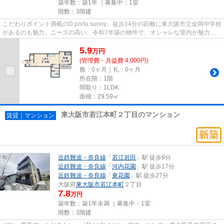
築年数：築1年 ｜募集中：
1室
階数：3階建
こだわりポイント満載のD porta sunny。徒歩14分の距離に東大阪市立金岡中学校
があるのも魅力。ニーズの高い、令和7年築の物件で、オシャレな室内が魅力
的。夏場の電気代も安く抑えら...
5.9
万
円
(管理費・共益費 4,000円)
敷：0ヶ月｜礼：0ヶ月
所在階：1階
間取り：1LDK
面積：29.59㎡
東大阪市若江本町２丁目のマンション
賃貸｜マンション
近鉄難波・奈良線
「
若江岩田
」駅 徒歩9分
近鉄難波・奈良線
「
河内花園
」駅 徒歩17分
近鉄難波・奈良線
「
東花園
」駅 徒歩27分
大阪府
東大阪市
若江本町
２丁目
7.8
万円
築年数：築1年未満 ｜募集中：
1室
階数：3階建