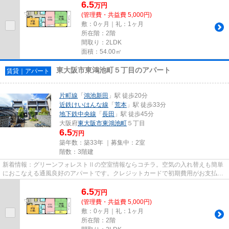
6.5
万
円
(管理費・共益費 5,000円)
敷：0ヶ月｜礼：1ヶ月
所在階：2階
間取り：2LDK
面積：54.00㎡
東大阪市東鴻池町５丁目のアパート
賃貸｜アパート
片町線
「
鴻池新田
」駅 徒歩20分
近鉄けいはんな線
「
荒本
」駅 徒歩33分
地下鉄中央線
「
長田
」駅 徒歩45分
大阪府
東大阪市
東鴻池町
５丁目
6.5
万円
築年数：築33年 ｜募集中：
2室
階数：3階建
新着情報：グリーンフォレストⅡの空室情報ならコチラ。空気の入れ替えも簡単
におこなえる通風良好のアパートです。クレジットカードで初期費用がお支払い
いただけるので、決済の手間が...
6.5
万
円
(管理費・共益費 5,000円)
敷：0ヶ月｜礼：1ヶ月
所在階：2階