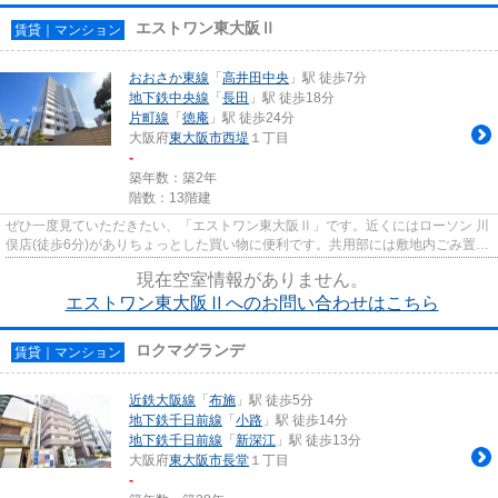
エストワン東大阪Ⅱ
賃貸｜マンション
おおさか東線
「
高井田中央
」駅 徒歩7分
地下鉄中央線
「
長田
」駅 徒歩18分
片町線
「
徳庵
」駅 徒歩24分
大阪府
東大阪市
西堤
１丁目
-
築年数：築2年
階数：13階建
ぜひ一度見ていただきたい、「エストワン東大阪Ⅱ」です。近くにはローソン 川
俣店(徒歩6分)がありちょっとした買い物に便利です。共用部には敷地内ごみ置き
場・エレベータなどが揃って...
現在空室情報がありません。
エストワン東大阪Ⅱへのお問い合わせはこちら
ロクマグランデ
賃貸｜マンション
近鉄大阪線
「
布施
」駅 徒歩5分
地下鉄千日前線
「
小路
」駅 徒歩14分
地下鉄千日前線
「
新深江
」駅 徒歩13分
大阪府
東大阪市
長堂
１丁目
-