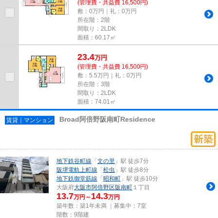
(管理費・共益費 16,500円)
敷：0万円｜礼：0万円
所在階：2階
間取り：2LDK
面積：60.17㎡
23.4
万
円
(管理費・共益費 16,500円)
敷：5.5万円｜礼：0万円
所在階：3階
間取り：2LDK
面積：74.01㎡
Broad阿倍野阪南町Residence
賃貸｜マンション
地下鉄谷町線
「
文の里
」駅 徒歩7分
阪堺電軌上町線
「
松虫
」駅 徒歩8分
地下鉄御堂筋線
「
昭和町
」駅 徒歩10分
大阪府
大阪市阿倍野区
阪南町
１丁目
13.7
14.3
万円～
万円
築年数：築1年未満 ｜募集中：
7室
階数：9階建