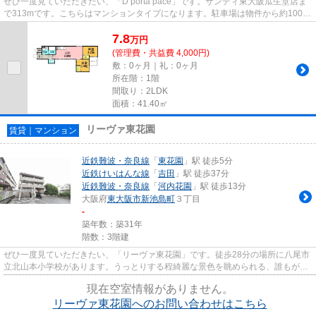
ぜひ一度見ていただきたい、「D porta pace」です。サンディ東大阪瓜生堂店ま
で313mです。こちらはマンションタイプになります。駐車場は物件から約100m
です。お求めのエリアの中から...
7.8
万
円
(管理費・共益費 4,000円)
敷：0ヶ月｜礼：0ヶ月
所在階：1階
間取り：2LDK
面積：41.40㎡
リーヴァ東花園
賃貸｜マンション
近鉄難波・奈良線
「
東花園
」駅 徒歩5分
近鉄けいはんな線
「
吉田
」駅 徒歩37分
近鉄難波・奈良線
「
河内花園
」駅 徒歩13分
大阪府
東大阪市
新池島町
３丁目
-
築年数：築31年
階数：3階建
ぜひ一度見ていただきたい、「リーヴァ東花園」です。徒歩28分の場所に八尾市
立北山本小学校があります。うっとりする程綺麗な景色を眺められる、誰もが憧
れるマンションです。防犯対...
現在空室情報がありません。
リーヴァ東花園へのお問い合わせはこちら