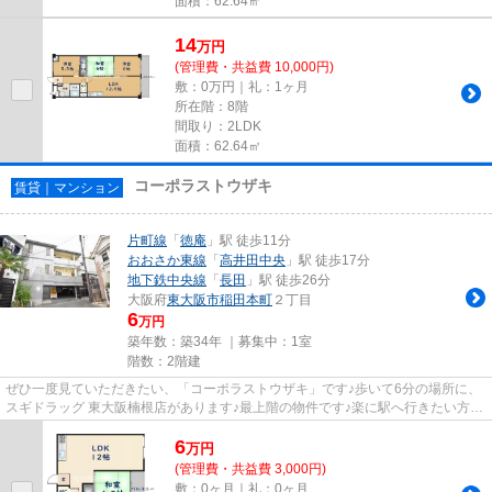
面積：62.64㎡
14
万
円
(管理費・共益費 10,000円)
敷：0万円｜礼：1ヶ月
所在階：8階
間取り：2LDK
面積：62.64㎡
コーポラストウザキ
賃貸｜マンション
片町線
「
徳庵
」駅 徒歩11分
おおさか東線
「
高井田中央
」駅 徒歩17分
地下鉄中央線
「
長田
」駅 徒歩26分
大阪府
東大阪市
稲田本町
２丁目
6
万円
築年数：築34年 ｜募集中：
1室
階数：2階建
ぜひ一度見ていただきたい、「コーポラストウザキ」です♪歩いて6分の場所に、
スギドラッグ 東大阪楠根店があります♪最上階の物件です♪楽に駅へ行きたい方に
は駅まで平坦な物件がおすす...
6
万
円
(管理費・共益費 3,000円)
敷：0ヶ月｜礼：0ヶ月