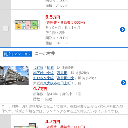
間取り：2LDK
面積：54.00㎡
6.5
万
円
(管理費・共益費 5,000円)
敷：0ヶ月｜礼：1ヶ月
所在階：2階
間取り：2LDK
面積：54.00㎡
コーポ村井
賃貸｜マンション
片町線
「
徳庵
」駅 徒歩5分
地下鉄中央線
「
高井田
」駅 徒歩28分
おおさか東線
「
高井田中央
」駅 徒歩28分
大阪府
東大阪市
稲田上町
１丁目
4.7
万円
築年数：築41年 ｜募集中：
1室
階数：3階建
コーポ村井：片町線徳庵駅にも近くて便利。移動範囲が広がる2駅利用可能な物
件です。場所が平坦なのは、ランニングをする上で抑えたいポイントですね。こ
ちらの物件から100mのところに...
4.7
万
円
(管理費・共益費 3,000円)