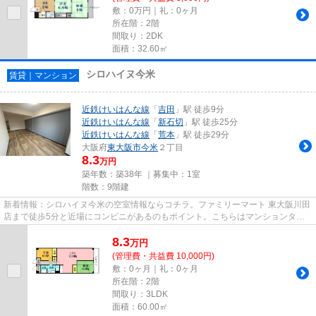
敷：0万円｜礼：0ヶ月
所在階：2階
間取り：2DK
面積：32.60㎡
シロハイヌ今米
賃貸｜マンション
近鉄けいはんな線
「
吉田
」駅 徒歩9分
近鉄けいはんな線
「
新石切
」駅 徒歩25分
近鉄けいはんな線
「
荒本
」駅 徒歩29分
大阪府
東大阪市
今米
２丁目
8.3
万円
築年数：築38年 ｜募集中：
1室
階数：9階建
新着情報：シロハイヌ今米の空室情報ならコチラ。ファミリーマート 東大阪川田
店まで徒歩5分と近場にコンビニがあるのもポイント。こちらはマンションタイ
プになります。道が平坦だと...
8.3
万
円
(管理費・共益費 10,000円)
敷：0ヶ月｜礼：0ヶ月
所在階：2階
間取り：3LDK
面積：60.00㎡