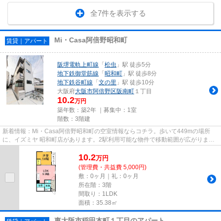
全7件を表示する
Mi・Casa阿倍野昭和町
賃貸｜アパート
阪堺電軌上町線
「
松虫
」駅 徒歩5分
地下鉄御堂筋線
「
昭和町
」駅 徒歩8分
地下鉄谷町線
「
文の里
」駅 徒歩10分
大阪府
大阪市阿倍野区
阪南町
１丁目
10.2
万円
築年数：築2年 ｜募集中：
1室
階数：3階建
新着情報：Mi・Casa阿倍野昭和町の空室情報ならコチラ。歩いて449mの場所
に、イズミヤ 昭和町店があります。2駅利用可能な物件で移動範囲が広がりま
す。徒歩5分の位置に駅がある物件で...
10.2
万
円
(管理費・共益費 5,000円)
敷：0ヶ月｜礼：0ヶ月
所在階：3階
間取り：1LDK
面積：35.38㎡
東大阪市稲田本町１丁目のアパート