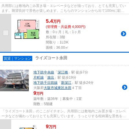
共用部には敷地内ごみ置き場・エレベータなどが揃っており、とても充実してい
ます。眺望良好で景色が楽しめます。こちらのマンションから出て100mに駐車
場があります。2駅利用可能な物...
5.4
万
円
(管理費・共益費 4,000円)
敷：0ヶ月｜礼：1ヶ月
所在階：3階
間取り：1LDK
面積：36.00㎡
ライズコート永田
賃貸｜マンション
地下鉄中央線
「
深江橋
」駅 徒歩7分
片町線
「
放出
」駅 徒歩19分
地下鉄千日前線
「
新深江
」駅 徒歩24分
大阪府
大阪市城東区
永田
４丁目
9
万円
築年数：築36年 ｜募集中：
1室
階数：5階建
「ライズコート永田」のここがイチオシ。共用部には敷地内ごみ置き場・エレベ
ータなどが備わっておりとても充実しています。うっとりする程綺麗な景色を眺
められる、誰もが憧れる物件...
9
万
円