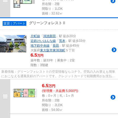
所在階：2階
間取り：1LDK
面積：32.62㎡
グリーンフォレストⅡ
賃貸｜アパート
片町線
「
鴻池新田
」駅 徒歩20分
近鉄けいはんな線
「
荒本
」駅 徒歩33分
地下鉄中央線
「
長田
」駅 徒歩45分
大阪府
東大阪市
東鴻池町
５丁目
6.5
万円
築年数：築33年 ｜募集中：
2室
階数：3階建
新着情報：グリーンフォレストⅡの空室情報ならコチラ。空気の入れ替えも簡単
におこなえる通風良好のアパートです。クレジットカードで初期費用がお支払い
いただけるので、決済の手間が...
6.5
万
円
(管理費・共益費 5,000円)
敷：0ヶ月｜礼：1ヶ月
所在階：2階
間取り：2LDK
面積：54.00㎡