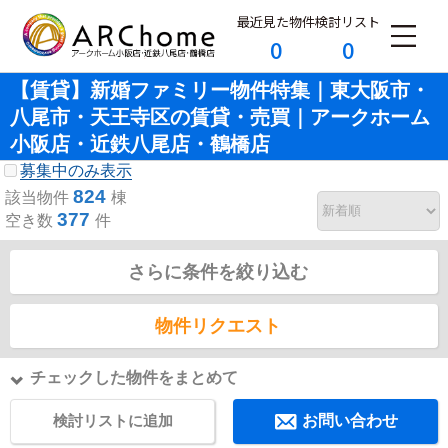
最近見た物件
検討リスト
0
0
【賃貸】新婚ファミリー物件特集｜東大阪市・
八尾市・天王寺区の賃貸・売買｜アークホーム
小阪店・近鉄八尾店・鶴橋店
募集中のみ表示
824
該当物件
棟
377
空き数
件
さらに条件を絞り込む
物件リクエスト
チェックした物件をまとめて
検討リストに追加
お問い合わせ