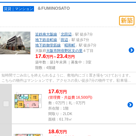
＆FUMINOSATO
賃貸｜マンション
近鉄南大阪線
「
北田辺
」駅 徒歩7分
地下鉄谷町線
「
田辺
」駅 徒歩7分
地下鉄御堂筋線
「
昭和町
」駅 徒歩7分
大阪府
大阪市阿倍野区
文の里
４丁目
17.6
23.4
万円～
万円
築年数：築1年未満 ｜募集中：
3室
階数：4階建
短時間でごみ出しを終えられるように、敷地内にゴミ置き場をつけております。
こちらの物件はマンションです。アクセスの良い徒歩7分の物件です。駐車場ま
での距離は100mです。当社スタ...
17.6
万
円
(管理費・共益費 16,500円)
敷：0万円｜礼：0万円
所在階：1階
間取り：2LDK
面積：61.78㎡
18.6
万
円