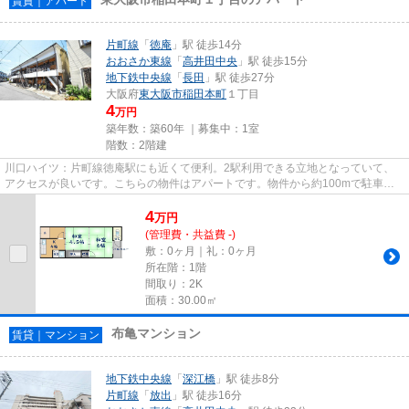
賃貸｜アパート
片町線
「
徳庵
」駅 徒歩14分
おおさか東線
「
高井田中央
」駅 徒歩15分
地下鉄中央線
「
長田
」駅 徒歩27分
大阪府
東大阪市
稲田本町
１丁目
4
万円
築年数：築60年 ｜募集中：
1室
階数：2階建
川口ハイツ：片町線徳庵駅にも近くて便利。2駅利用できる立地となっていて、
アクセスが良いです。こちらの物件はアパートです。物件から約100mで駐車場
に行けます。当社スタッフが地域...
4
万
円
(管理費・共益費 -)
敷：0ヶ月｜礼：0ヶ月
所在階：1階
間取り：2K
面積：30.00㎡
布亀マンション
賃貸｜マンション
地下鉄中央線
「
深江橋
」駅 徒歩8分
片町線
「
放出
」駅 徒歩16分