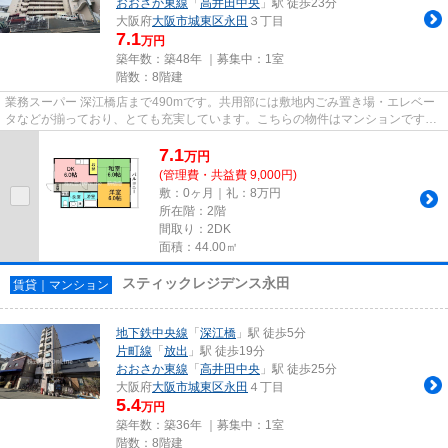
おおさか東線
「
高井田中央
」駅 徒歩23分
大阪府
大阪市城東区
永田
３丁目
7.1
万円
築年数：築48年 ｜募集中：
1室
階数：8階建
業務スーパー 深江橋店まで490mです。共用部には敷地内ごみ置き場・エレベー
タなどが揃っており、とても充実しています。こちらの物件はマンションです。
朝に慌てることなく行動するた...
7.1
万
円
(管理費・共益費 9,000円)
敷：0ヶ月｜礼：8万円
所在階：2階
間取り：2DK
面積：44.00㎡
スティックレジデンス永田
賃貸｜マンション
地下鉄中央線
「
深江橋
」駅 徒歩5分
片町線
「
放出
」駅 徒歩19分
おおさか東線
「
高井田中央
」駅 徒歩25分
大阪府
大阪市城東区
永田
４丁目
5.4
万円
築年数：築36年 ｜募集中：
1室
階数：8階建