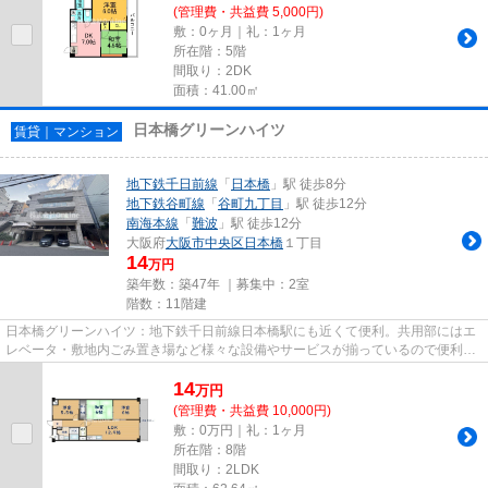
(管理費・共益費 5,000円)
敷：0ヶ月｜礼：1ヶ月
所在階：5階
間取り：2DK
面積：41.00㎡
日本橋グリーンハイツ
賃貸｜マンション
地下鉄千日前線
「
日本橋
」駅 徒歩8分
地下鉄谷町線
「
谷町九丁目
」駅 徒歩12分
南海本線
「
難波
」駅 徒歩12分
大阪府
大阪市中央区
日本橋
１丁目
14
万円
築年数：築47年 ｜募集中：
2室
階数：11階建
日本橋グリーンハイツ：地下鉄千日前線日本橋駅にも近くて便利。共用部にはエ
レベータ・敷地内ごみ置き場など様々な設備やサービスが揃っているので便利で
す。アクセスの良い徒歩8分の...
14
万
円
(管理費・共益費 10,000円)
敷：0万円｜礼：1ヶ月
所在階：8階
間取り：2LDK