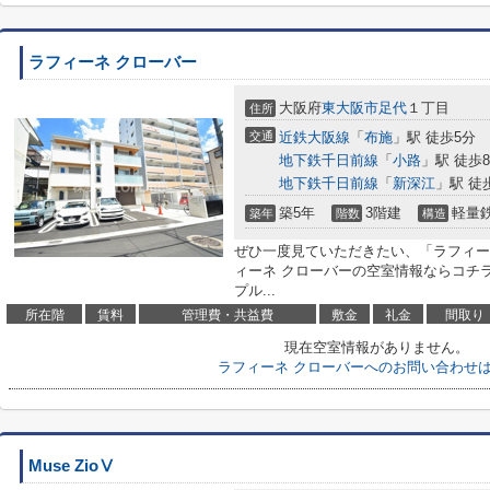
ラフィーネ クローバー
大阪府
東大阪市
足代
１丁目
住所
交通
近鉄大阪線
「
布施
」駅 徒歩5分
地下鉄千日前線
「
小路
」駅 徒歩
地下鉄千日前線
「
新深江
」駅 徒
築5年
3階建
軽量
築年
階数
構造
ぜひ一度見ていただきたい、「ラフィー
ィーネ クローバーの空室情報ならコチ
プル...
所在階
賃料
管理費・共益費
敷金
礼金
間取り
現在空室情報がありません。
ラフィーネ クローバーへのお問い合わせ
Muse ZioⅤ