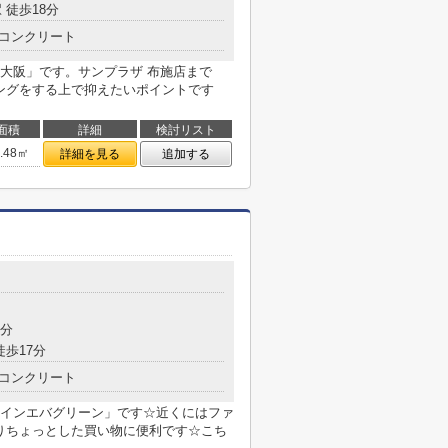
 徒歩18分
コンクリート
大阪」です。サンプラザ 布施店まで
ニングをする上で抑えたいポイントです
面積
詳細
検討リスト
7.48㎡
詳細を見る
追加する
目
7分
徒歩17分
コンクリート
インエバグリーン」です☆近くにはファ
ありちょっとした買い物に便利です☆こち