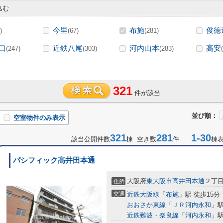
込む
今里
布施
俊徳
)
(67)
(281)
口
近鉄八尾
河内山本
高安
(247)
(303)
(283)
321
件が該当
並び順：
空室物件のみ表示
321
281
1-30
該当公開件数
棟 空き数
件
棟
パシフィック高井田本通
大阪府
東大阪市
高井田本通
２丁
住所
交通
近鉄大阪線
「
布施
」駅 徒歩15分
おおさか東線
「
ＪＲ河内永和
」駅
近鉄難波・奈良線
「
河内永和
」駅