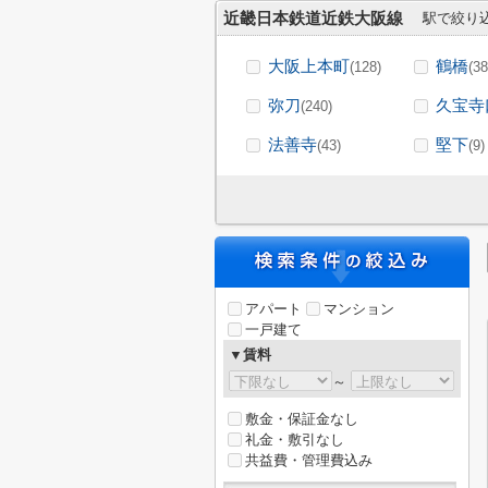
近畿日本鉄道近鉄大阪線
駅で絞り
大阪上本町
鶴橋
(128)
(38
弥刀
久宝寺
(240)
法善寺
堅下
(43)
(9)
アパート
マンション
一戸建て
▼賃料
～
敷金・保証金なし
礼金・敷引なし
共益費・管理費込み