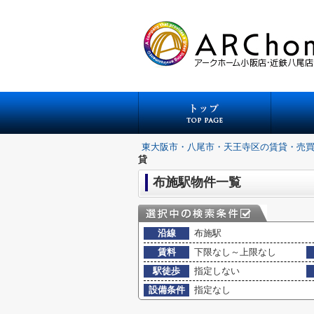
東大阪市・八尾市・天王寺区の賃貸・売
貸
布施駅物件一覧
沿線
布施駅
賃料
下限なし～上限なし
駅徒歩
指定しない
設備条件
指定なし