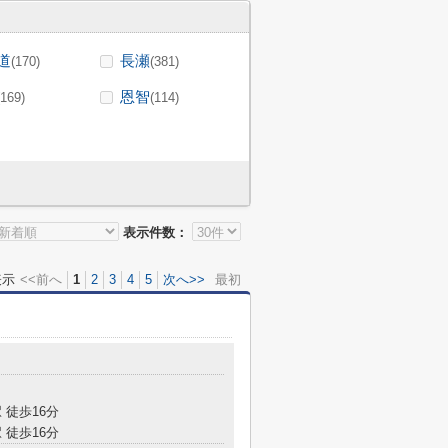
道
長瀬
(170)
(381)
恩智
(169)
(114)
表示件数：
表示
<<前へ
1
2
3
4
5
次へ>>
最初
目
 徒歩16分
 徒歩16分