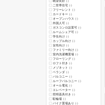
眺望良好
(-)
二世帯住宅
(-)
フリーレント
(-)
カードキー
(-)
オープンハウス
(-)
外国人可
(-)
ガスコンロ設置可
(-)
ルームシェア可
(-)
学生向け
(-)
カップル向け
(-)
女性向け
(-)
ファミリー向け
(-)
室内洗濯機置場
(-)
フローリング
(-)
ロフト付き
(-)
メゾネット
(-)
ベランダ
(-)
バルコニー
(-)
ルーフバルコニー
(-)
オール電化
(-)
エレベーター
(-)
照明器具付き
(-)
駐輪場
(-)
バイク置場あり
(-)