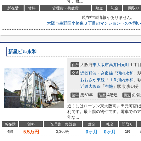
す。眺...
所在階
賃料
管理費・共益費
敷金
礼金
間取り
現在空室情報がありません。
大阪市生野区小路東３丁目のマンションへのお問い
新星ビル永和
大阪府
東大阪市
高井田元町
１丁
住所
交通
近鉄難波・奈良線
「
河内永和
」駅
おおさか東線
「
ＪＲ河内永和
」駅
近鉄大阪線
「
布施
」駅 徒歩14分
築50年
4階建
鉄骨
築年
階数
構造
近くにはローソン東大阪高井田元町店(
利です。最上階の物件です。電車でのア
能な...
所在階
賃料
管理費・共益費
敷金
礼金
間取り
5.5
万円
0ヶ月
0ヶ月
4階
3,300円
1R