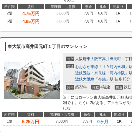
らの...
所在階
賃料
管理費・共益費
敷金
礼金
間取り
4.75
万円
2階
6,000円
7万円
6万円
1R
1
4.85
万円
5階
6,000円
7万円
6万円
1R
1
東大阪市高井田元町１丁目のマンション
大阪府
東大阪市
高井田元町
１丁
住所
交通
おおさか東線
「
ＪＲ河内永和
」駅
近鉄難波・奈良線
「
河内小阪
」駅
近鉄大阪線
「
布施
」駅 徒歩15分
築22年
4階建
鉄筋
築年
階数
構造
近くにはローソン東大阪高井田元町店(
利です。近くに2駅ある、アクセスが良
にな...
所在階
賃料
管理費・共益費
敷金
礼金
間取り
5.25
万円
0ヶ月
1階
7,000円
7万円
1K