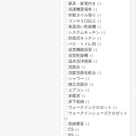
家具・家電付き
(-)
洗濯機置場有
(-)
外観タイル張り
(-)
コンロ２口以上
(-)
食器洗い乾燥機
(-)
システムキッチン
(-)
対面式キッチン
(-)
バス・トイレ別
(-)
追焚機能浴室
(-)
浴室乾燥機
(-)
温水洗浄便座
(-)
洗面台
(-)
洗髪洗面化粧台
(-)
シャワー
(-)
独立洗面台
(-)
エアコン
(-)
床暖房
(-)
床下収納
(-)
ウォークインクロゼット
(-)
ウォークインシューズクロゼット
(-)
収納豊富
(-)
CS
(-)
BS
(-)