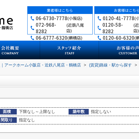
業者様はこちら
お客様はこち
06-6730-7778
0120-41-7778
(小阪店)
(
072-968-
0120-58-
(近鉄八尾
(
店)
店)
8282
8282
06-6777-6320
0120-60-6320
(鶴橋店)
(
買｜アークホーム小阪店・近鉄八尾店・鶴橋店
>
(賃貸)路線・駅から探す
>
面積
下限なし～上限なし
築年数
指定しない
間取り
指定なし