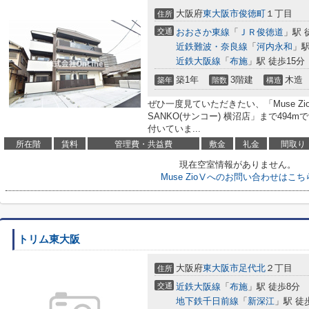
大阪府
東大阪市
俊徳町
１丁目
住所
交通
おおさか東線
「
ＪＲ俊徳道
」駅 
近鉄難波・奈良線
「
河内永和
」駅
近鉄大阪線
「
布施
」駅 徒歩15分
築1年
3階建
木造
築年
階数
構造
ぜひ一度見ていただきたい、「Muse 
SANKO(サンコー) 横沼店」まで49
付いていま...
所在階
賃料
管理費・共益費
敷金
礼金
間取り
現在空室情報がありません。
Muse ZioⅤへのお問い合わせはこち
トリム東大阪
大阪府
東大阪市
足代北
２丁目
住所
交通
近鉄大阪線
「
布施
」駅 徒歩8分
地下鉄千日前線
「
新深江
」駅 徒