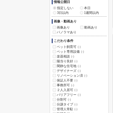
情報公開日
指定しない
本日
3日以内
1週間以内
画像・動画あり
画像あり
動画あり
パノラマあり
こだわり条件
ペット飼育可
(-)
ペット専用設備
(-)
楽器相談
(-)
陽当り良好
(-)
閑静な住宅地
(-)
デザイナーズ
(-)
リノベーション済
(-)
保証人不要
(-)
事務所可
(-)
２人入居可
(-)
バリアフリー
(-)
分割可
(-)
分譲タイプ
(-)
管理人常駐
(-)