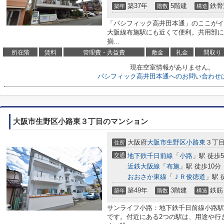
築37年
5階建
鉄骨
築年
階数
構造
「パシフィック高井田本通」のここがイ
大阪線布施駅にも近くて便利。共用部に
揃...
所在階
賃料
管理費・共益費
敷金
礼金
間取り
現在空室情報がありません。
パシフィック高井田本通へのお問い合わせ
大阪市生野区小路東３丁目のマンション
大阪府
大阪市生野区
小路東
３丁
住所
交通
地下鉄千日前線
「
小路
」駅 徒歩
近鉄大阪線
「
布施
」駅 徒歩10分
おおさか東線
「
ＪＲ俊徳道
」駅 
築49年
3階建
鉄筋
築年
階数
構造
サンライフ小路：地下鉄千日前線小路駅に
です。付近にある2つの駅は、用途や行