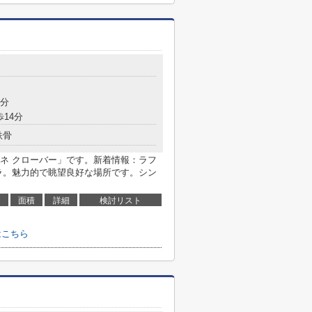
8分
歩14分
鉄骨
ネ クローバー」です。新着情報：ラフ
ラ。魅力的で眺望良好な場所です。シン
面積
詳細
検討リスト
はこちら