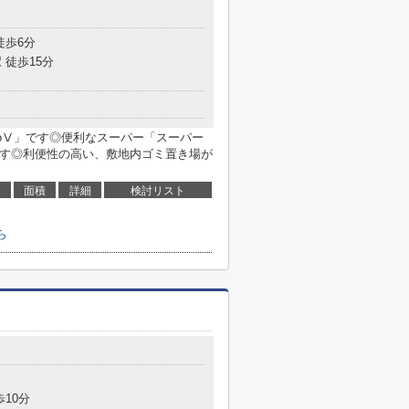
徒歩6分
 徒歩15分
ZioⅤ」です◎便利なスーパー「スーパー
4mです◎利便性の高い、敷地内ゴミ置き場が
面積
詳細
検討リスト
ら
歩10分