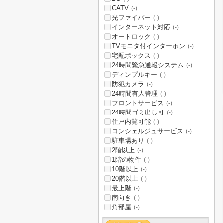
CATV
(-)
光ファイバー
(-)
インターネット対応
(-)
オートロック
(-)
TVモニタ付インターホン
(-)
宅配ボックス
(-)
24時間緊急通報システム
(-)
ディンプルキー
(-)
防犯カメラ
(-)
24時間有人管理
(-)
フロントサービス
(-)
24時間ゴミ出し可
(-)
住戸内覧可能
(-)
コンシェルジュサービス
(-)
駐車場あり
(-)
2階以上
(-)
1階の物件
(-)
10階以上
(-)
20階以上
(-)
最上階
(-)
南向き
(-)
角部屋
(-)