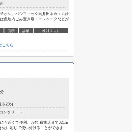
造
チオシ。パシフィック高井田本通：近鉄
は敷地内ごみ置き場・エレベータなどが
面積
詳細
検討リスト
はこちら
目
5分
徒歩20分
コンクリート
も近くて便利。万代 布施店まで321m
き先に応じて使い分けることができま