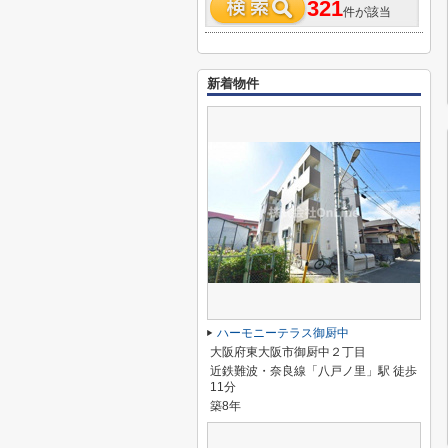
321
件が該当
新着物件
ハーモニーテラス御厨中
大阪府東大阪市御厨中２丁目
近鉄難波・奈良線「八戸ノ里」駅 徒歩
11分
築8年