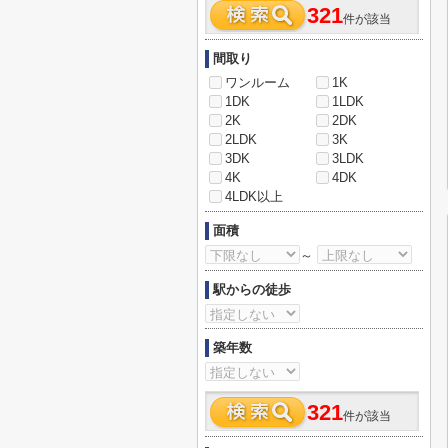
321
件が該当
間取り
ワンルーム
1K
1DK
1LDK
2K
2DK
2LDK
3K
3DK
3LDK
4K
4DK
4LDK以上
面積
～
駅からの徒歩
築年数
321
件が該当