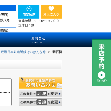
ら
お気に入り
小阪店)
閲覧履歴
近鉄八尾
営業時間：9：00～19：００
定休日：無
鶴橋店)
近畿日本鉄道近鉄けいはんな線
>
新石切