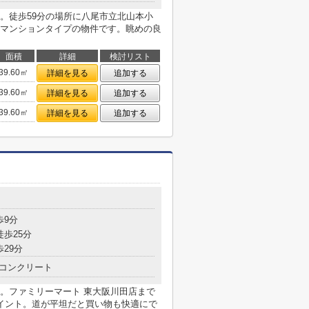
。徒歩59分の場所に八尾市立北山本小
マンションタイプの物件です。眺めの良
面積
詳細
検討リスト
39.60㎡
詳細を見る
追加する
39.60㎡
詳細を見る
追加する
39.60㎡
詳細を見る
追加する
歩9分
徒歩25分
歩29分
コンクリート
。ファミリーマート 東大阪川田店まで
イント。道が平坦だと買い物も快適にで