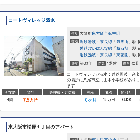
コートヴィレッジ清水
大阪府
東大阪市
御幸町
住所
交通
近鉄難波・奈良線
「
瓢箪山
」駅 
近鉄けいはんな線
「
新石切
」駅 
近鉄難波・奈良線
「
東花園
」駅 
築33年
4階建
鉄骨
築年
階数
構造
コートヴィレッジ清水：近鉄難波・奈良
の場所に八尾市立北山本小学校がありま
ます...
所在階
賃料
管理費・共益費
敷金
礼金
間取り
7.5
万円
0ヶ月
4階
-
15万円
3LDK
東大阪市松原１丁目のアパート
大阪府
東大阪市
松原
１丁目