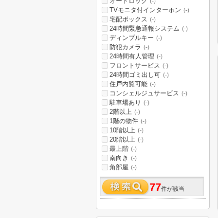
オートロック
(-)
TVモニタ付インターホン
(-)
宅配ボックス
(-)
24時間緊急通報システム
(-)
ディンプルキー
(-)
防犯カメラ
(-)
24時間有人管理
(-)
フロントサービス
(-)
24時間ゴミ出し可
(-)
住戸内覧可能
(-)
コンシェルジュサービス
(-)
駐車場あり
(-)
2階以上
(-)
1階の物件
(-)
10階以上
(-)
20階以上
(-)
最上階
(-)
南向き
(-)
角部屋
(-)
77
件が該当