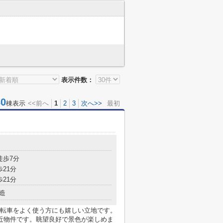
表示件数：
0
棟表示
<<前へ
1
2
3
次へ>>
最初
徒歩7分
歩21分
歩21分
造
転車をよく使う方にも嬉しい立地です。
近物件です。眺望良好で景色が楽しめま