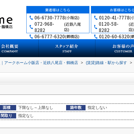
業者様はこちら
お客様はこち
06-6730-7778
0120-41-7778
(小阪店)
(
072-968-
0120-58-
(近鉄八尾
(
店)
店)
8282
8282
06-6777-6320
0120-60-6320
(鶴橋店)
(
買｜アークホーム小阪店・近鉄八尾店・鶴橋店
>
(賃貸)路線・駅から探す
>
面積
下限なし～上限なし
築年数
指定しない
間取り
指定なし