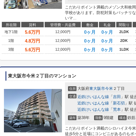
こだわりポイント満載のメゾン大和枚岡
学校があります。防犯対策もバッチリな
いマ...
所在階
賃料
管理費・共益費
敷金
礼金
間取り
5.6
万円
0ヶ月
0ヶ月
地下1階
12,000円
2LDK
4.8
万円
0ヶ月
0ヶ月
1階
12,000円
2DK
5.6
万円
0ヶ月
0ヶ月
3階
12,000円
1LDK
東大阪市今米２丁目のマンション
大阪府
東大阪市
今米
２丁目
住所
交通
近鉄けいはんな線
「
吉田
」駅 徒
近鉄けいはんな線
「
新石切
」駅 
近鉄けいはんな線
「
荒本
」駅 徒
築38年
9階建
鉄筋
築年
階数
構造
こだわりポイント満載のシロハイヌ今米
徒歩5分と近場にコンビニがあるのもポ