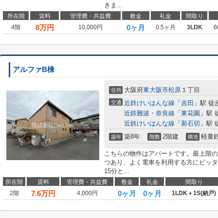
きま...
所在階
賃料
管理費・共益費
敷金
礼金
間取り
8
万円
0ヶ月
4階
10,000円
0.5ヶ月
3LDK
6
アルファB棟
大阪府
東大阪市
松原
１丁目
住所
交通
近鉄けいはんな線
「
吉田
」駅 徒
近鉄難波・奈良線
「
東花園
」駅 
近鉄けいはんな線
「
新石切
」駅 
築8年
2階建
軽量
築年
階数
構造
こちらの物件はアパートです。最上階の
つあり、よく電車を利用する方にピッタ
15分と...
所在階
賃料
管理費・共益費
敷金
礼金
間取り
7.6
万円
0ヶ月
0ヶ月
2階
4,000円
1LDK＋1S(納戸)