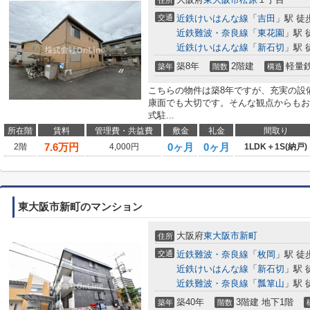
住所
交通
近鉄けいはんな線
「
吉田
」駅 徒
近鉄難波・奈良線
「
東花園
」駅 
近鉄けいはんな線
「
新石切
」駅 
築8年
2階建
軽量
築年
階数
構造
こちらの物件は築8年ですが、充実の設
康面でも大切です。そんな観点からもお
式駐...
所在階
賃料
管理費・共益費
敷金
礼金
間取り
7.6
万円
0ヶ月
0ヶ月
2階
4,000円
1LDK＋1S(納戸)
東大阪市新町のマンション
大阪府
東大阪市
新町
住所
交通
近鉄難波・奈良線
「
枚岡
」駅 徒
近鉄けいはんな線
「
新石切
」駅 
近鉄難波・奈良線
「
瓢箪山
」駅 
築40年
3階建 地下1階
築年
階数