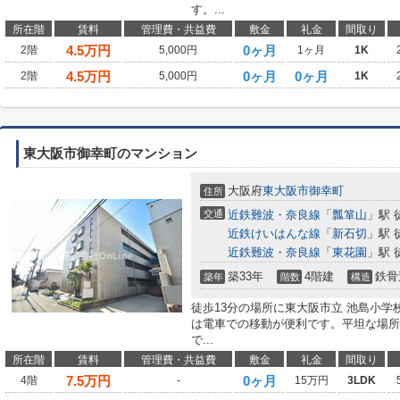
す。...
所在階
賃料
管理費・共益費
敷金
礼金
間取り
4.5
万円
0ヶ月
2階
5,000円
1ヶ月
1K
4.5
万円
0ヶ月
0ヶ月
2階
5,000円
1K
東大阪市御幸町のマンション
大阪府
東大阪市
御幸町
住所
交通
近鉄難波・奈良線
「
瓢箪山
」駅 
近鉄けいはんな線
「
新石切
」駅 
近鉄難波・奈良線
「
東花園
」駅 
築33年
4階建
鉄骨
築年
階数
構造
徒歩13分の場所に東大阪市立 池島小学
は電車での移動が便利です。平坦な場所
で...
所在階
賃料
管理費・共益費
敷金
礼金
間取り
7.5
万円
0ヶ月
4階
-
15万円
3LDK