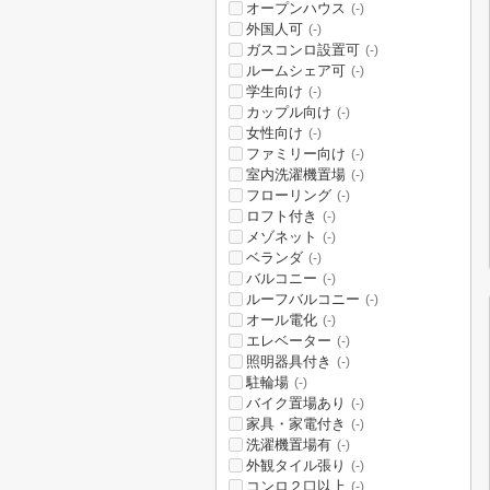
オープンハウス
(-)
外国人可
(-)
ガスコンロ設置可
(-)
ルームシェア可
(-)
学生向け
(-)
カップル向け
(-)
女性向け
(-)
ファミリー向け
(-)
室内洗濯機置場
(-)
フローリング
(-)
ロフト付き
(-)
メゾネット
(-)
ベランダ
(-)
バルコニー
(-)
ルーフバルコニー
(-)
オール電化
(-)
エレベーター
(-)
照明器具付き
(-)
駐輪場
(-)
バイク置場あり
(-)
家具・家電付き
(-)
洗濯機置場有
(-)
外観タイル張り
(-)
コンロ２口以上
(-)