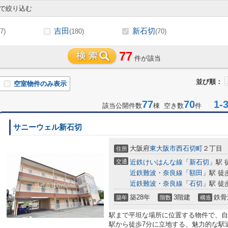
で絞り込む
吉田
新石切
7)
(180)
(70)
77
件が該当
並び順：
空室物件のみ表示
77
70
1-3
該当公開件数
棟 空き数
件
サニーウェル新石切
大阪府
東大阪市
西石切町
２丁目
住所
交通
近鉄けいはんな線
「
新石切
」駅 
近鉄難波・奈良線
「
額田
」駅 徒
近鉄難波・奈良線
「
石切
」駅 徒
築28年
3階建
鉄骨
築年
階数
構造
駅まで平坦な場所に位置する物件で、自
駅から徒歩7分に立地する、魅力的な駅