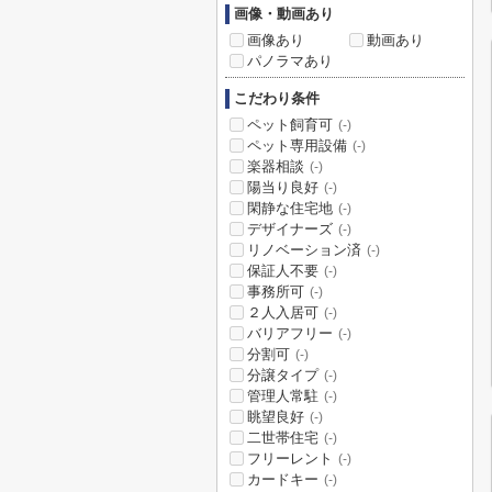
画像・動画あり
画像あり
動画あり
パノラマあり
こだわり条件
ペット飼育可
(-)
ペット専用設備
(-)
楽器相談
(-)
陽当り良好
(-)
閑静な住宅地
(-)
デザイナーズ
(-)
リノベーション済
(-)
保証人不要
(-)
事務所可
(-)
２人入居可
(-)
バリアフリー
(-)
分割可
(-)
分譲タイプ
(-)
管理人常駐
(-)
眺望良好
(-)
二世帯住宅
(-)
フリーレント
(-)
カードキー
(-)