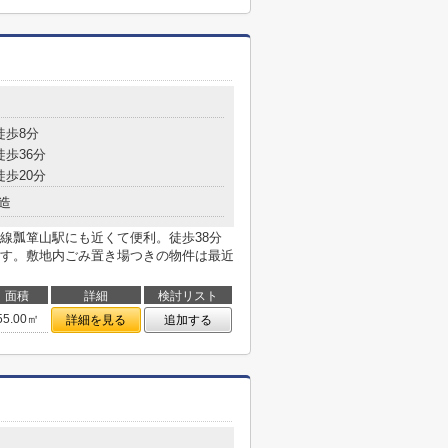
徒歩8分
徒歩36分
徒歩20分
造
線瓢箪山駅にも近くて便利。徒歩38分
す。敷地内ごみ置き場つきの物件は最近
面積
詳細
検討リスト
55.00㎡
詳細を見る
追加する