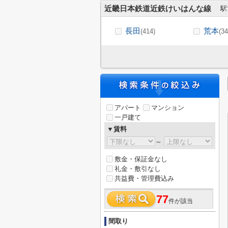
近畿日本鉄道近鉄けいはんな線
駅
長田
荒本
(414)
(34
アパート
マンション
一戸建て
▼賃料
～
敷金・保証金なし
礼金・敷引なし
共益費・管理費込み
77
件が該当
間取り