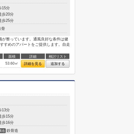
歩15分
徒歩20分
徒歩25分
鉄骨
備が整っています。通風良好な条件は健
すすめのアパートをご提供します。自走
面積
詳細
検討リスト
53.60㎡
詳細を見る
追加する
歩13分
徒歩15分
徒歩16分
鉄骨造
構造