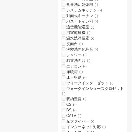
食器洗い乾燥機
(-)
システムキッチン
(-)
対面式キッチン
(-)
バス・トイレ別
(-)
追焚機能浴室
(-)
浴室乾燥機
(-)
温水洗浄便座
(-)
洗面台
(-)
洗髪洗面化粧台
(-)
シャワー
(-)
独立洗面台
(-)
エアコン
(-)
床暖房
(-)
床下収納
(-)
ウォークインクロゼット
(-)
ウォークインシューズクロゼット
(-)
収納豊富
(-)
CS
(-)
BS
(-)
CATV
(-)
光ファイバー
(-)
インターネット対応
(-)