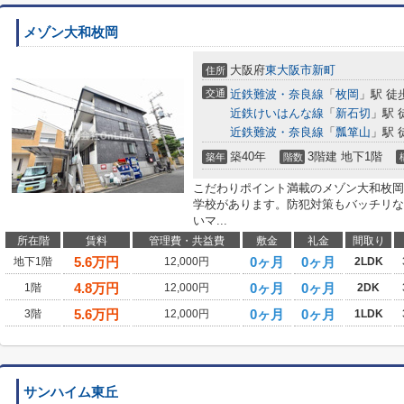
メゾン大和枚岡
大阪府
東大阪市
新町
住所
交通
近鉄難波・奈良線
「
枚岡
」駅 徒
近鉄けいはんな線
「
新石切
」駅 
近鉄難波・奈良線
「
瓢箪山
」駅 
築40年
3階建 地下1階
築年
階数
こだわりポイント満載のメゾン大和枚岡
学校があります。防犯対策もバッチリな
いマ...
所在階
賃料
管理費・共益費
敷金
礼金
間取り
5.6
万円
0ヶ月
0ヶ月
地下1階
12,000円
2LDK
4.8
万円
0ヶ月
0ヶ月
1階
12,000円
2DK
5.6
万円
0ヶ月
0ヶ月
3階
12,000円
1LDK
サンハイム東丘