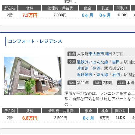
式駐...
所在階
賃料
管理費・共益費
敷金
礼金
間取り
7.3
万円
0ヶ月
0ヶ月
2階
7,000円
1LDK
コンフォート・レジデンス
大阪府
東大阪市
川田
３丁目
住所
交通
近鉄けいはんな線
「
吉田
」駅 徒
片町線
「
住道
」駅 徒歩29分
近鉄難波・奈良線
「
石切
」駅 徒
築11年
2階建
木造
築年
階数
構造
場所が平坦なのは、ランニングをする上
常に新鮮な空気を送り込むアパートをご
の...
所在階
賃料
管理費・共益費
敷金
礼金
間取り
6.8
万円
0ヶ月
2階
3,500円
9万円
1LDK
4