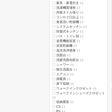
家具・家電付き
(-)
洗濯機置場有
(-)
外観タイル張り
(-)
コンロ２口以上
(-)
食器洗い乾燥機
(-)
システムキッチン
(-)
対面式キッチン
(-)
バス・トイレ別
(-)
追焚機能浴室
(-)
浴室乾燥機
(-)
温水洗浄便座
(-)
洗面台
(-)
洗髪洗面化粧台
(-)
シャワー
(-)
独立洗面台
(-)
エアコン
(-)
床暖房
(-)
床下収納
(-)
ウォークインクロゼット
(-)
ウォークインシューズクロゼット
(-)
収納豊富
(-)
CS
(-)
BS
(-)