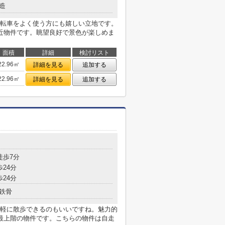
造
転車をよく使う方にも嬉しい立地です。
近物件です。眺望良好で景色が楽しめま
面積
詳細
検討リスト
22.96㎡
詳細を見る
追加する
22.96㎡
詳細を見る
追加する
徒歩7分
歩24分
歩24分
鉄骨
軽に散歩できるのもいいですね。魅力的
最上階の物件です。こちらの物件は自走