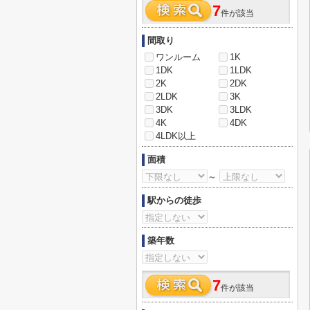
7
件が該当
間取り
ワンルーム
1K
1DK
1LDK
2K
2DK
2LDK
3K
3DK
3LDK
4K
4DK
4LDK以上
面積
～
駅からの徒歩
築年数
7
件が該当