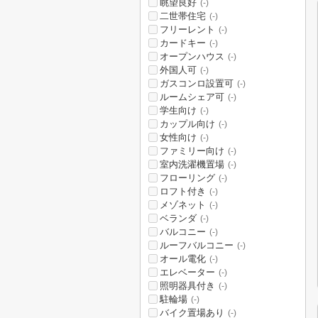
眺望良好
(-)
二世帯住宅
(-)
フリーレント
(-)
カードキー
(-)
オープンハウス
(-)
外国人可
(-)
ガスコンロ設置可
(-)
ルームシェア可
(-)
学生向け
(-)
カップル向け
(-)
女性向け
(-)
ファミリー向け
(-)
室内洗濯機置場
(-)
フローリング
(-)
ロフト付き
(-)
メゾネット
(-)
ベランダ
(-)
バルコニー
(-)
ルーフバルコニー
(-)
オール電化
(-)
エレベーター
(-)
照明器具付き
(-)
駐輪場
(-)
バイク置場あり
(-)