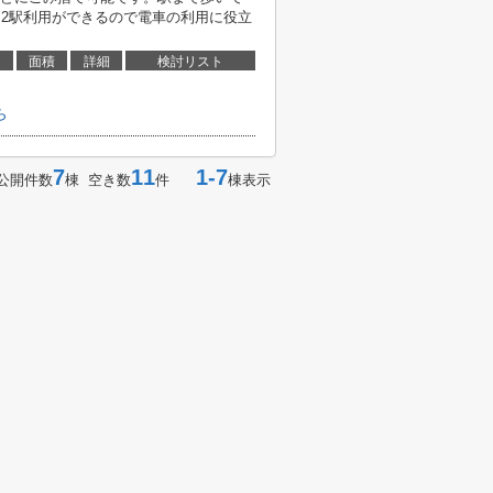
。2駅利用ができるので電車の利用に役立
面積
詳細
検討リスト
ら
7
11
1-7
公開件数
棟 空き数
件
棟表示