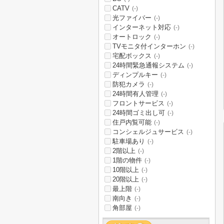
CATV
(-)
光ファイバー
(-)
インターネット対応
(-)
オートロック
(-)
TVモニタ付インターホン
(-)
宅配ボックス
(-)
24時間緊急通報システム
(-)
ディンプルキー
(-)
防犯カメラ
(-)
24時間有人管理
(-)
フロントサービス
(-)
24時間ゴミ出し可
(-)
住戸内覧可能
(-)
コンシェルジュサービス
(-)
駐車場あり
(-)
2階以上
(-)
1階の物件
(-)
10階以上
(-)
20階以上
(-)
最上階
(-)
南向き
(-)
角部屋
(-)