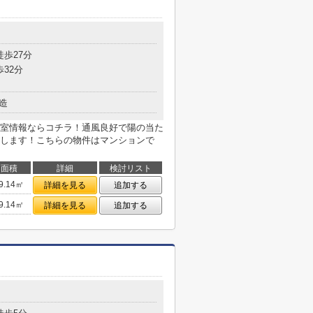
徒歩27分
歩32分
造
室情報ならコチラ！通風良好で陽の当た
します！こちらの物件はマンションで
面積
詳細
検討リスト
9.14㎡
詳細を見る
追加する
9.14㎡
詳細を見る
追加する