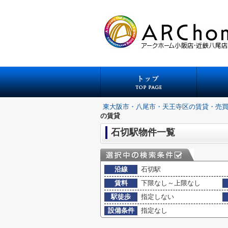
東大阪市・八尾市・天王寺区の賃貸・売
の賃貸
石切駅物件一覧
沿線
石切駅
賃料
下限なし～上限なし
駅徒歩
指定しない
設備条件
指定なし