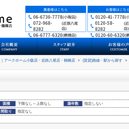
業者様はこちら
お客様はこち
06-6730-7778
0120-41-7778
(小阪店)
(
072-968-
0120-58-
(近鉄八尾
(
店)
店)
8282
8282
06-6777-6320
0120-60-6320
(鶴橋店)
(
買｜アークホーム小阪店・近鉄八尾店・鶴橋店
>
(賃貸)路線・駅から探す
>
面積
下限なし～上限なし
築年数
指定しない
間取り
指定なし