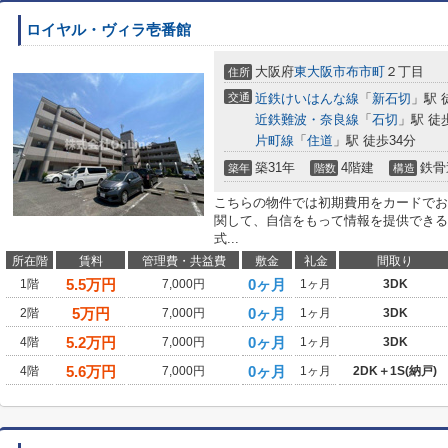
ロイヤル・ヴィラ壱番館
大阪府
東大阪市
布市町
２丁目
住所
交通
近鉄けいはんな線
「
新石切
」駅 
近鉄難波・奈良線
「
石切
」駅 徒
片町線
「
住道
」駅 徒歩34分
築31年
4階建
鉄骨
築年
階数
構造
こちらの物件では初期費用をカードでお
関して、自信をもって情報を提供できる
式...
所在階
賃料
管理費・共益費
敷金
礼金
間取り
5.5
万円
0ヶ月
1階
7,000円
1ヶ月
3DK
5
万円
0ヶ月
2階
7,000円
1ヶ月
3DK
5.2
万円
0ヶ月
4階
7,000円
1ヶ月
3DK
5.6
万円
0ヶ月
4階
7,000円
1ヶ月
2DK＋1S(納戸)