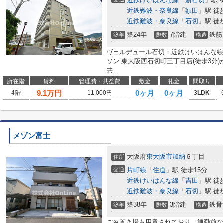
近鉄けいはんな線
「
新石切
」駅 
近鉄難波・奈良線
「
額田
」駅 徒
近鉄難波・奈良線
「
石切
」駅 徒
築24年
7階建
鉄筋
築年
階数
構造
ヴェルデュール石切：近鉄けいはんな線
ソン 東大阪西石切町三丁目店(徒歩3分
共...
所在階
賃料
管理費・共益費
敷金
礼金
間取り
9.1
万円
0ヶ月
0ヶ月
4階
11,000円
3LDK
メゾン富士
大阪府
東大阪市
加納
６丁目
住所
交通
片町線
「
住道
」駅 徒歩15分
近鉄けいはんな線
「
吉田
」駅 徒
近鉄難波・奈良線
「
石切
」駅 徒
築38年
3階建
鉄骨
築年
階数
構造
ごみ置き場も用意されており、通勤前な