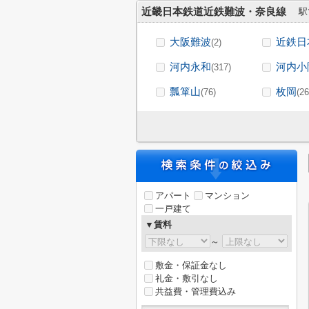
近畿日本鉄道近鉄難波・奈良線
駅
大阪難波
近鉄日
(2)
河内永和
河内小
(317)
瓢箪山
枚岡
(76)
(26
アパート
マンション
一戸建て
▼賃料
～
敷金・保証金なし
礼金・敷引なし
共益費・管理費込み