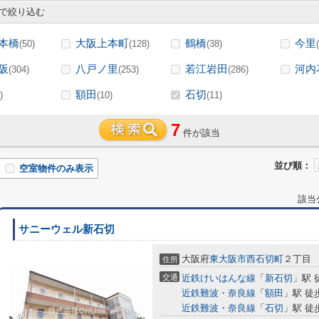
で絞り込む
本橋
大阪上本町
鶴橋
今里
(50)
(128)
(38)
阪
八戸ノ里
若江岩田
河内
(304)
(253)
(286)
額田
石切
)
(10)
(11)
7
件が該当
並び順：
空室物件のみ表示
該当
サニーウェル新石切
大阪府
東大阪市
西石切町
２丁目
住所
交通
近鉄けいはんな線
「
新石切
」駅 
近鉄難波・奈良線
「
額田
」駅 徒
近鉄難波・奈良線
「
石切
」駅 徒