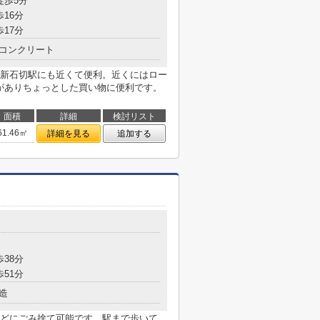
徒歩5分
歩16分
歩17分
コンクリート
新石切駅にも近くて便利。近くにはロー
)がありちょっとした買い物に便利です。
面積
詳細
検討リスト
61.46㎡
詳細を見る
追加する
歩38分
歩51分
造
どにごみ捨て可能です。駅まで歩いて