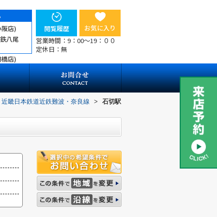
ら
お気に入り
小阪店)
閲覧履歴
近鉄八尾
営業時間：9：00～19：００
定休日：無
鶴橋店)
近畿日本鉄道近鉄難波・奈良線
>
石切駅