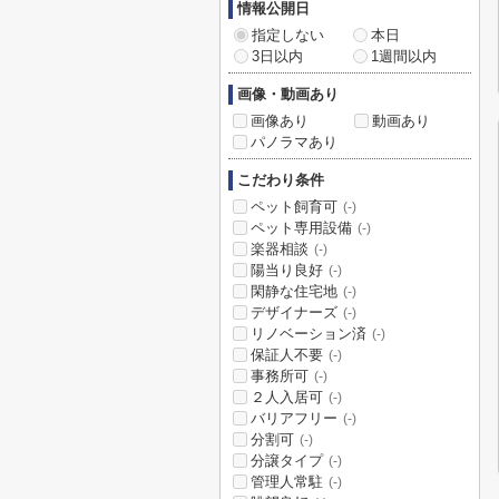
情報公開日
指定しない
本日
3日以内
1週間以内
画像・動画あり
画像あり
動画あり
パノラマあり
こだわり条件
ペット飼育可
(-)
ペット専用設備
(-)
楽器相談
(-)
陽当り良好
(-)
閑静な住宅地
(-)
デザイナーズ
(-)
リノベーション済
(-)
保証人不要
(-)
事務所可
(-)
２人入居可
(-)
バリアフリー
(-)
分割可
(-)
分譲タイプ
(-)
管理人常駐
(-)