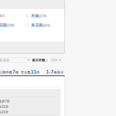
布施
(67)
(274)
花園
東花園
(228)
(201)
表示件数：
7
11
1-7
公開件数
棟 空き数
件
棟表示
徒歩7分
歩21分
歩21分