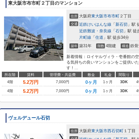
東大阪市布市町２丁目のマンション
大阪府
東大阪市
布市町
２丁目
住所
交通
近鉄けいはんな線
「
新石切
」駅 
近鉄難波・奈良線
「
石切
」駅 徒
片町線
「
住道
」駅 徒歩34分
築31年
4階建
鉄骨
築年
階数
構造
新着情報：ロイヤルヴィラ・壱番館の空
る気持ちの良いマンションをご提供いた
す！...
所在階
賃料
管理費・共益費
敷金
礼金
間取り
5.2
万円
0ヶ月
4階
7,000円
1ヶ月
3DK
4
5.2
万円
0ヶ月
4階
7,000円
1ヶ月
3DK
4
ヴェルデュール石切
大阪府
東大阪市
西石切町
１丁目
住所
交通