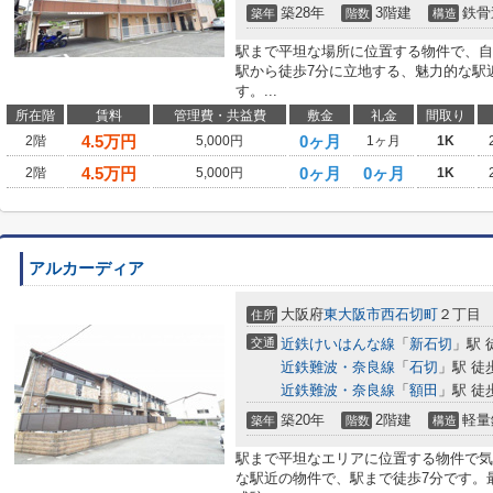
築28年
3階建
鉄骨
築年
階数
構造
駅まで平坦な場所に位置する物件で、自
駅から徒歩7分に立地する、魅力的な駅
す。...
所在階
賃料
管理費・共益費
敷金
礼金
間取り
4.5
万円
0ヶ月
2階
5,000円
1ヶ月
1K
4.5
万円
0ヶ月
0ヶ月
2階
5,000円
1K
アルカーディア
大阪府
東大阪市
西石切町
２丁目
住所
交通
近鉄けいはんな線
「
新石切
」駅 
近鉄難波・奈良線
「
石切
」駅 徒
近鉄難波・奈良線
「
額田
」駅 徒
築20年
2階建
軽量
築年
階数
構造
駅まで平坦なエリアに位置する物件で気
な駅近の物件で、駅まで徒歩7分です。