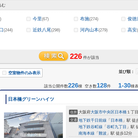
込む
今里
布施
俊徳
)
(67)
(274)
口
近鉄八尾
河内山本
高安
(244)
(298)
(279)
226
件が該当
並び順：
空室物件のみ表示
226
128
1-30
該当公開件数
棟 空き数
件
棟
日本橋グリーンハイツ
大阪府
大阪市中央区
日本橋
１丁
住所
交通
地下鉄千日前線
「
日本橋
」駅 徒
地下鉄谷町線
「
谷町九丁目
」駅 
南海本線
「
難波
」駅 徒歩12分