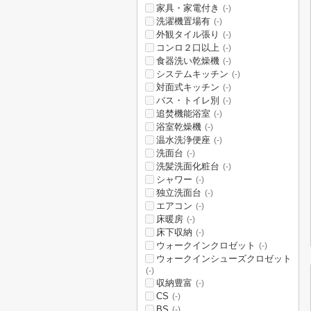
家具・家電付き
(-)
洗濯機置場有
(-)
外観タイル張り
(-)
コンロ２口以上
(-)
食器洗い乾燥機
(-)
システムキッチン
(-)
対面式キッチン
(-)
バス・トイレ別
(-)
追焚機能浴室
(-)
浴室乾燥機
(-)
温水洗浄便座
(-)
洗面台
(-)
洗髪洗面化粧台
(-)
シャワー
(-)
独立洗面台
(-)
エアコン
(-)
床暖房
(-)
床下収納
(-)
ウォークインクロゼット
(-)
ウォークインシューズクロゼット
(-)
収納豊富
(-)
CS
(-)
BS
(-)