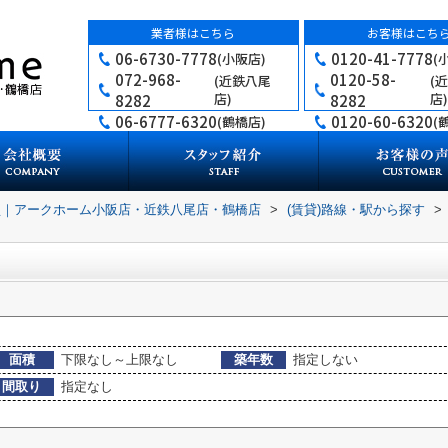
業者様はこちら
お客様はこち
06-6730-7778
0120-41-7778
(小阪店)
(
072-968-
0120-58-
(近鉄八尾
(
店)
店)
8282
8282
06-6777-6320
0120-60-6320
(鶴橋店)
(
買｜アークホーム小阪店・近鉄八尾店・鶴橋店
>
(賃貸)路線・駅から探す
>
面積
下限なし～上限なし
築年数
指定しない
間取り
指定なし