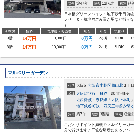
築47年
11階建
鉄
築年
階数
構造
日本橋グリーンハイツ：地下鉄千日前線
レベータ・敷地内ごみ置き場など様々な
す...
所在階
賃料
管理費・共益費
敷金
礼金
間取り
14
万円
0万円
8階
10,000円
2ヶ月
2LDK
6
14
万円
0万円
8階
10,000円
2ヶ月
2LDK
6
マルベリーガーデン
大阪府
大阪市生野区
勝山北
２丁
住所
交通
大阪環状線
「
桃谷
」駅 徒歩8分
近鉄難波・奈良線
「
大阪上本町
」
地下鉄谷町線
「
四天王寺前夕陽
築7年
3階建
軽量
築年
階数
構造
こだわりポイント満載のマルベリーガー
分で行けます☆平坦な場所にあるアパー