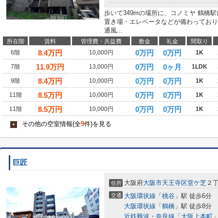
歩いて349mの場所に、コノミヤ 鶴橋
置き場・エレベータなどが備わっており
通風...
所在階
賃料
管理費・共益費
敷金
礼金
間取り
8.4
万円
0万円
0万円
6階
10,000円
1K
11.9
万円
0万円
0ヶ月
7階
13,000円
1LDK
8.4
万円
0万円
0万円
9階
10,000円
1K
8.5
万円
0万円
0万円
11階
10,000円
1K
8.5
万円
0万円
0万円
11階
10,000円
1K
その他の空室情報(全
9
件)を見る
+
巨匠
大阪府
大阪市天王寺区
堂ケ芝
２
住所
交通
大阪環状線
「
桃谷
」駅 徒歩6分
大阪環状線
「
鶴橋
」駅 徒歩8分
近鉄難波・奈良線
「
大阪上本町
」