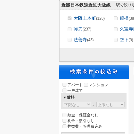
近畿日本鉄道近鉄大阪線
駅で絞り
大阪上本町
鶴橋
(128)
(38
弥刀
久宝寺
(237)
法善寺
堅下
(43)
(9)
アパート
マンション
一戸建て
▼賃料
～
敷金・保証金なし
礼金・敷引なし
共益費・管理費込み