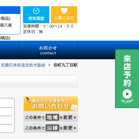
ら
お気に入り
小阪店)
閲覧履歴
近鉄八尾
営業時間：9：00～19：００
定休日：無
鶴橋店)
近畿日本鉄道近鉄大阪線
>
谷町九丁目駅