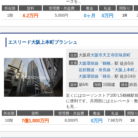
ーズを...
所在階
賃料
管理費・共益費
敷金
礼金
間取り
6.2
万円
0ヶ月
0万円
1階
5,000円
1R
エスリード大阪上本町ブランシュ
大阪府
大阪市天王寺区
味原町
住所
交通
大阪環状線
「
鶴橋
」駅 徒歩5分
近鉄難波・奈良線
「
大阪上本町
」
大阪環状線
「
桃谷
」駅 徒歩14分
築6年
15階建
鉄筋
築年
階数
構造
近くにはローソンストア100 LS鶴橋駅
に便利です。共用部にはエレベータ・敷
も充...
所在階
賃料
管理費・共益費
敷金
礼金
間取
7
億
1,800
万円
0万円
10階
8,000円
7.98万円
1K