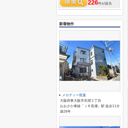
226
件が該当
新着物件
メロディー双葉
大阪府東大阪市衣摺２丁目
おおさか東線「ＪＲ長瀬」駅 徒歩11分
築28年