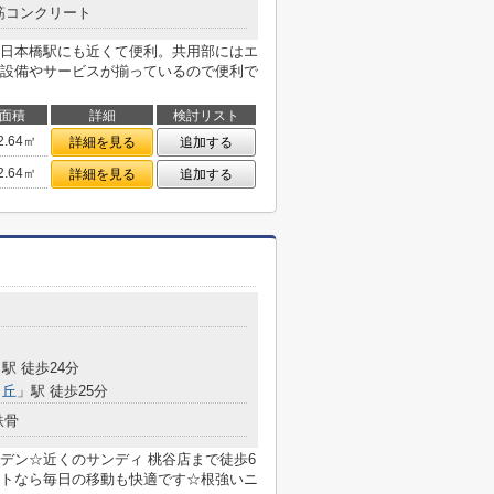
筋コンクリート
日本橋駅にも近くて便利。共用部にはエ
設備やサービスが揃っているので便利で
面積
詳細
検討リスト
2.64㎡
詳細を見る
追加する
2.64㎡
詳細を見る
追加する
目
駅 徒歩24分
ヶ丘
」駅 徒歩25分
鉄骨
デン☆近くのサンディ 桃谷店まで徒歩6
トなら毎日の移動も快適です☆根強いニ