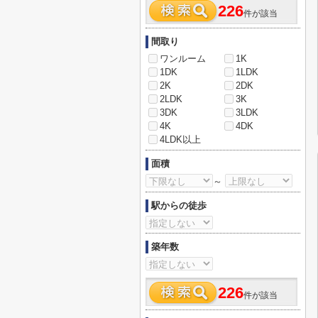
226
件が該当
間取り
ワンルーム
1K
1DK
1LDK
2K
2DK
2LDK
3K
3DK
3LDK
4K
4DK
4LDK以上
面積
～
駅からの徒歩
築年数
226
件が該当