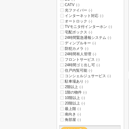
CATV
(-)
光ファイバー
(-)
インターネット対応
(-)
オートロック
(-)
TVモニタ付インターホン
(-)
宅配ボックス
(-)
24時間緊急通報システム
(-)
ディンプルキー
(-)
防犯カメラ
(-)
24時間有人管理
(-)
フロントサービス
(-)
24時間ゴミ出し可
(-)
住戸内覧可能
(-)
コンシェルジュサービス
(-)
駐車場あり
(-)
2階以上
(-)
1階の物件
(-)
10階以上
(-)
20階以上
(-)
最上階
(-)
南向き
(-)
角部屋
(-)