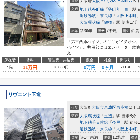
大阪府
大阪市中央区
上本町西
５
住所
交通
地下鉄谷町線
「
谷町九丁目
」駅 
近鉄難波・奈良線
「
大阪上本町
」
大阪環状線
「
鶴橋
」駅 徒歩17分
築36年
7階建
鉄筋
築年
階数
構造
「第三西原ハイツ」のここがイチオシ。
ハイツ」。共用部にはエレベータ・敷地
充...
所在階
賃料
管理費・共益費
敷金
礼金
間取り
11
万円
0万円
0ヶ月
5階
10,000円
2LDK
リヴェント玉造
大阪府
大阪市東成区
東小橋
２丁
住所
交通
大阪環状線
「
玉造
」駅 徒歩8分
地下鉄千日前線
「
今里
」駅 徒歩1
近鉄難波・奈良線
「
大阪上本町
」
築1年未満
12階建
築年
階数
構造