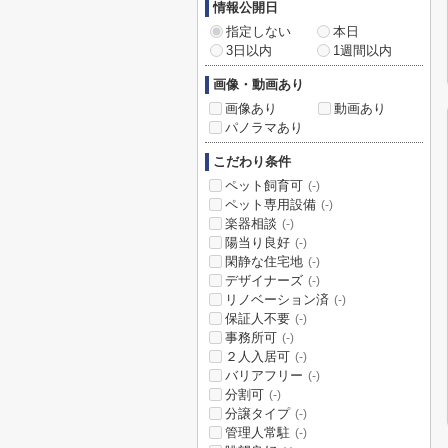
情報公開日
指定しない
本日
3日以内
1週間以内
画像・動画あり
画像あり
動画あり
パノラマあり
こだわり条件
ペット飼育可
(-)
ペット専用設備
(-)
楽器相談
(-)
陽当り良好
(-)
閑静な住宅地
(-)
デザイナーズ
(-)
リノベーション済
(-)
保証人不要
(-)
事務所可
(-)
２人入居可
(-)
バリアフリー
(-)
分割可
(-)
分譲タイプ
(-)
管理人常駐
(-)