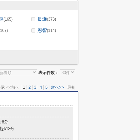
道
長瀬
(165)
(373)
恩智
(167)
(114)
表示件数：
表示
<<前へ
1
2
3
4
5
次へ>>
最初
目
歩8分
徒歩12分