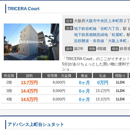
TRICERA Court
大阪府
大阪市中央区
上本町西
２
住所
交通
地下鉄谷町線
「
谷町六丁目
」駅 
地下鉄長堀鶴見緑地
「
松屋町
」駅
近鉄難波・奈良線
「
大阪上本町
」
築2年
4階建
鉄骨
築年
階数
構造
「TRICERA Court」のここがイチ
5分)がありちょっとした買い物に便利
ショ...
所在階
賃料
管理費・共益費
敷金
礼金
間取り
13.7
万円
0ヶ月
0万円
2階
8,000円
1LDK
14.4
万円
0ヶ月
3階
8,000円
15.2万円
1LDK
14.5
万円
0ヶ月
4階
8,000円
15.3万円
1LDK
アドバンス上町台シュタット