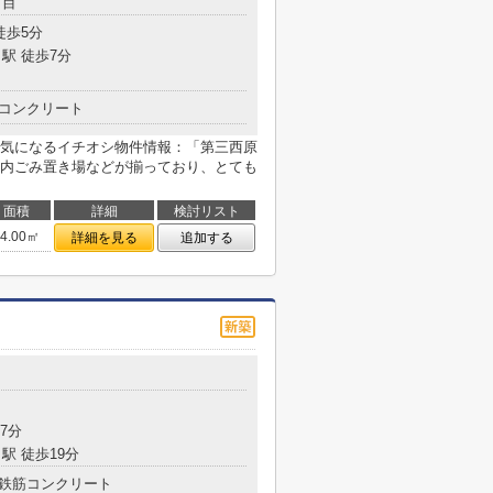
丁目
徒歩5分
駅 徒歩7分
コンクリート
気になるイチオシ物件情報：「第三西原
内ごみ置き場などが揃っており、とても
面積
詳細
検討リスト
44.00㎡
詳細を見る
追加する
目
7分
駅 徒歩19分
鉄筋コンクリート