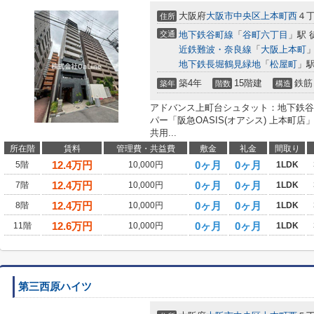
大阪府
大阪市中央区
上本町西
４
住所
交通
地下鉄谷町線
「
谷町六丁目
」駅 
近鉄難波・奈良線
「
大阪上本町
」
地下鉄長堀鶴見緑地
「
松屋町
」駅
築4年
15階建
鉄筋
築年
階数
構造
アドバンス上町台シュタット：地下鉄谷
パー「阪急OASIS(オアシス) 上本町
共用...
所在階
賃料
管理費・共益費
敷金
礼金
間取り
12.4
万円
0ヶ月
0ヶ月
5階
10,000円
1LDK
12.4
万円
0ヶ月
0ヶ月
7階
10,000円
1LDK
12.4
万円
0ヶ月
0ヶ月
8階
10,000円
1LDK
12.6
万円
0ヶ月
0ヶ月
11階
10,000円
1LDK
第三西原ハイツ