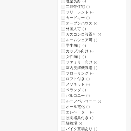
眺望良好
(-)
二世帯住宅
(-)
フリーレント
(-)
カードキー
(-)
オープンハウス
(-)
外国人可
(-)
ガスコンロ設置可
(-)
ルームシェア可
(-)
学生向け
(-)
カップル向け
(-)
女性向け
(-)
ファミリー向け
(-)
室内洗濯機置場
(-)
フローリング
(-)
ロフト付き
(-)
メゾネット
(-)
ベランダ
(-)
バルコニー
(-)
ルーフバルコニー
(-)
オール電化
(-)
エレベーター
(-)
照明器具付き
(-)
駐輪場
(-)
バイク置場あり
(-)