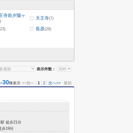
王寺前夕陽ヶ
天王寺
(7)
)
長原
(23)
(29)
表示件数：
30
棟表示
<<前へ
1
2
次へ>>
最初
駅 徒歩21分
徒歩19分