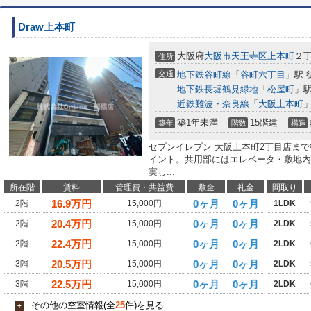
Draw上本町
大阪府
大阪市天王寺区
上本町
２
住所
交通
地下鉄谷町線
「
谷町六丁目
」駅 
地下鉄長堀鶴見緑地
「
松屋町
」駅
近鉄難波・奈良線
「
大阪上本町
」
築1年未満
15階建
築年
階数
構造
セブンイレブン 大阪上本町2丁目店ま
イント。共用部にはエレベータ・敷地内
実し...
所在階
賃料
管理費・共益費
敷金
礼金
間取り
16.9
万円
0ヶ月
0ヶ月
2階
15,000円
1LDK
20.4
万円
0ヶ月
0ヶ月
2階
15,000円
2LDK
22.4
万円
0ヶ月
0ヶ月
2階
15,000円
2LDK
20.5
万円
0ヶ月
0ヶ月
3階
15,000円
2LDK
22.5
万円
0ヶ月
0ヶ月
3階
15,000円
2LDK
その他の空室情報(全
25
件)を見る
+