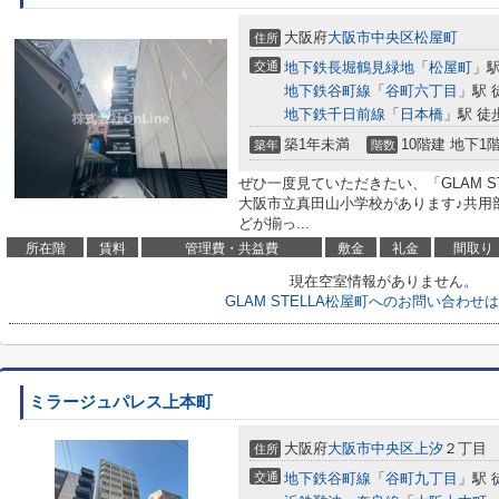
大阪府
大阪市中央区
松屋町
住所
交通
地下鉄長堀鶴見緑地
「
松屋町
」駅
地下鉄谷町線
「
谷町六丁目
」駅 
地下鉄千日前線
「
日本橋
」駅 徒
築1年未満
10階建 地下1
築年
階数
ぜひ一度見ていただきたい、「GLAM S
大阪市立真田山小学校があります♪共用
どが揃っ...
所在階
賃料
管理費・共益費
敷金
礼金
間取り
現在空室情報がありません。
GLAM STELLA松屋町へのお問い合わせ
ミラージュパレス上本町
大阪府
大阪市中央区
上汐
２丁目
住所
交通
地下鉄谷町線
「
谷町九丁目
」駅 