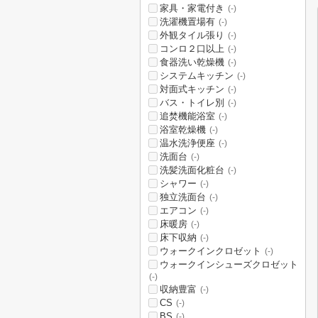
家具・家電付き
(-)
洗濯機置場有
(-)
外観タイル張り
(-)
コンロ２口以上
(-)
食器洗い乾燥機
(-)
システムキッチン
(-)
対面式キッチン
(-)
バス・トイレ別
(-)
追焚機能浴室
(-)
浴室乾燥機
(-)
温水洗浄便座
(-)
洗面台
(-)
洗髪洗面化粧台
(-)
シャワー
(-)
独立洗面台
(-)
エアコン
(-)
床暖房
(-)
床下収納
(-)
ウォークインクロゼット
(-)
ウォークインシューズクロゼット
(-)
収納豊富
(-)
CS
(-)
BS
(-)