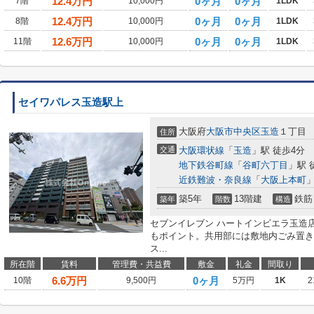
12.4
万円
0ヶ月
0ヶ月
7階
10,000円
1LDK
12.4
万円
0ヶ月
0ヶ月
8階
10,000円
1LDK
12.6
万円
0ヶ月
0ヶ月
11階
10,000円
1LDK
セイワパレス玉造駅上
大阪府
大阪市中央区
玉造
１丁目
住所
交通
大阪環状線
「
玉造
」駅 徒歩4分
地下鉄谷町線
「
谷町六丁目
」駅 
近鉄難波・奈良線
「
大阪上本町
」
築5年
13階建
鉄筋
築年
階数
構造
セブンイレブン ハートインビエラ玉造
もポイント。共用部には敷地内ごみ置き
ス...
所在階
賃料
管理費・共益費
敷金
礼金
間取り
6.6
万円
0ヶ月
10階
9,500円
5万円
1K
2