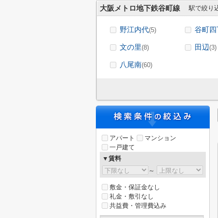
大阪メトロ地下鉄谷町線
駅で絞り
野江内代
谷町四
(5)
文の里
田辺
(8)
(3)
八尾南
(60)
アパート
マンション
一戸建て
▼賃料
～
敷金・保証金なし
礼金・敷引なし
共益費・管理費込み