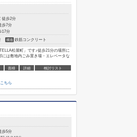
 徒歩2分
徒歩7分
歩17分
階
鉄筋コンクリート
構造
TELLA松屋町」です♪徒歩21分の場所に
部には敷地内ごみ置き場・エレベータな
面積
詳細
検討リスト
はこちら
徒歩5分