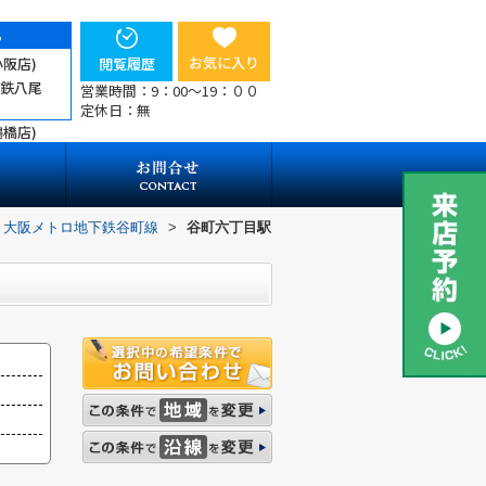
ら
お気に入り
小阪店)
閲覧履歴
近鉄八尾
営業時間：9：00～19：００
定休日：無
鶴橋店)
大阪メトロ地下鉄谷町線
>
谷町六丁目駅