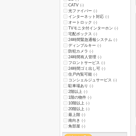
CATV
(-)
光ファイバー
(-)
インターネット対応
(-)
オートロック
(-)
TVモニタ付インターホン
(-)
宅配ボックス
(-)
24時間緊急通報システム
(-)
ディンプルキー
(-)
防犯カメラ
(-)
24時間有人管理
(-)
フロントサービス
(-)
24時間ゴミ出し可
(-)
住戸内覧可能
(-)
コンシェルジュサービス
(-)
駐車場あり
(-)
2階以上
(-)
1階の物件
(-)
10階以上
(-)
20階以上
(-)
最上階
(-)
南向き
(-)
角部屋
(-)