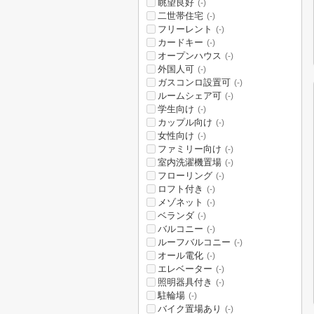
眺望良好
(-)
二世帯住宅
(-)
フリーレント
(-)
カードキー
(-)
オープンハウス
(-)
外国人可
(-)
ガスコンロ設置可
(-)
ルームシェア可
(-)
学生向け
(-)
カップル向け
(-)
女性向け
(-)
ファミリー向け
(-)
室内洗濯機置場
(-)
フローリング
(-)
ロフト付き
(-)
メゾネット
(-)
ベランダ
(-)
バルコニー
(-)
ルーフバルコニー
(-)
オール電化
(-)
エレベーター
(-)
照明器具付き
(-)
駐輪場
(-)
バイク置場あり
(-)