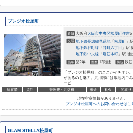
プレジオ松屋町
大阪府
大阪市中央区
松屋町住吉
6
住所
交通
地下鉄長堀鶴見緑地
「
松屋町
」駅
地下鉄谷町線
「
谷町六丁目
」駅 
地下鉄中央線
「
堺筋本町
」駅 徒
築2年
12階建
鉄筋
築年
階数
構造
「プレジオ松屋町」のここがイチオシ。
があるのも魅力。共用部には敷地内ごみ
ービ...
所在階
賃料
管理費・共益費
敷金
礼金
間取り
現在空室情報がありません。
プレジオ松屋町へのお問い合わせはこ
GLAM STELLA松屋町