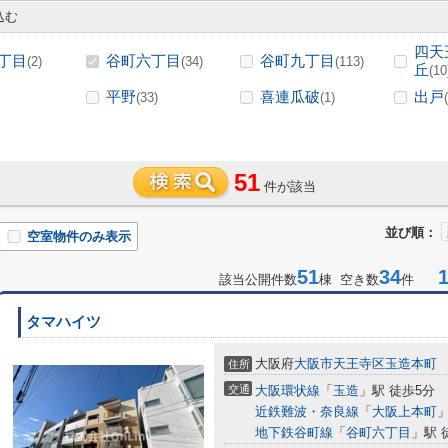
込む
四天
丁目
谷町六丁目
谷町九丁目
(2)
(34)
(113)
丘
(10
平野
喜連瓜破
出戸
(33)
(1)
51
件が該当
並び順：
空室物件のみ表示
51
34
1-
該当公開件数
棟 空き数
件
タマハイツ
大阪府
大阪市天王寺区
玉造本町
住所
交通
大阪環状線
「
玉造
」駅 徒歩5分
近鉄難波・奈良線
「
大阪上本町
」
地下鉄谷町線
「
谷町六丁目
」駅 