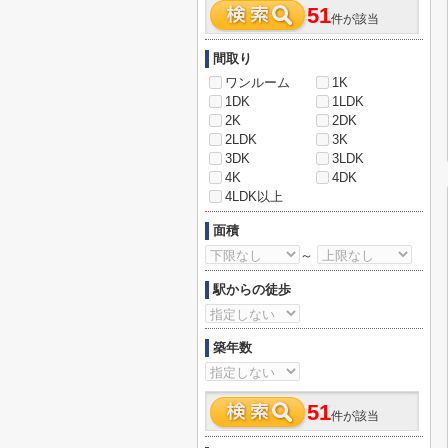
51
件が該当
間取り
ワンルーム
1K
1DK
1LDK
2K
2DK
2LDK
3K
3DK
3LDK
4K
4DK
4LDK以上
面積
～
駅からの徒歩
築年数
51
件が該当