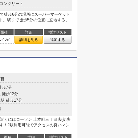
コンクリート
て徒歩6分の場所にスーパーマーケット
イント。駅まで徒歩5分の位置に立地する、
面積
詳細
検討リスト
0.46㎡
詳細を見る
追加する
丁目
徒歩7分
 徒歩12分
駅 徒歩17分
造
オシ！近くにはローソン 上本町三丁目店(徒歩
です！2駅利用可能でアクセスの良いマン
面積
詳細
検討リスト