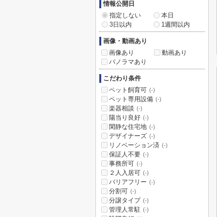
情報公開日
指定しない
本日
3日以内
1週間以内
画像・動画あり
画像あり
動画あり
パノラマあり
こだわり条件
ペット飼育可
(-)
ペット専用設備
(-)
楽器相談
(-)
陽当り良好
(-)
閑静な住宅地
(-)
デザイナーズ
(-)
リノベーション済
(-)
保証人不要
(-)
事務所可
(-)
２人入居可
(-)
バリアフリー
(-)
分割可
(-)
分譲タイプ
(-)
管理人常駐
(-)