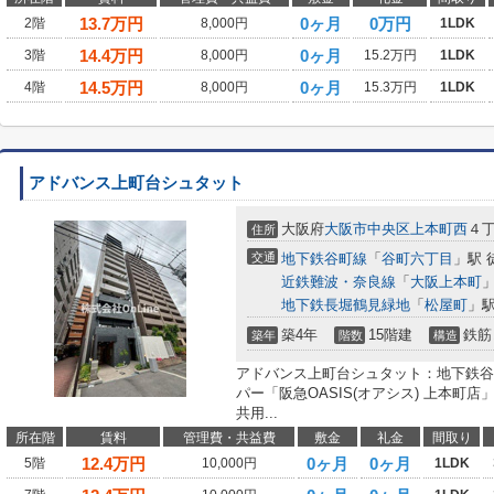
13.7
万円
0ヶ月
0万円
2階
8,000円
1LDK
14.4
万円
0ヶ月
3階
8,000円
15.2万円
1LDK
14.5
万円
0ヶ月
4階
8,000円
15.3万円
1LDK
アドバンス上町台シュタット
大阪府
大阪市中央区
上本町西
４
住所
交通
地下鉄谷町線
「
谷町六丁目
」駅 
近鉄難波・奈良線
「
大阪上本町
」
地下鉄長堀鶴見緑地
「
松屋町
」駅
築4年
15階建
鉄筋
築年
階数
構造
アドバンス上町台シュタット：地下鉄谷
パー「阪急OASIS(オアシス) 上本町
共用...
所在階
賃料
管理費・共益費
敷金
礼金
間取り
12.4
万円
0ヶ月
0ヶ月
5階
10,000円
1LDK