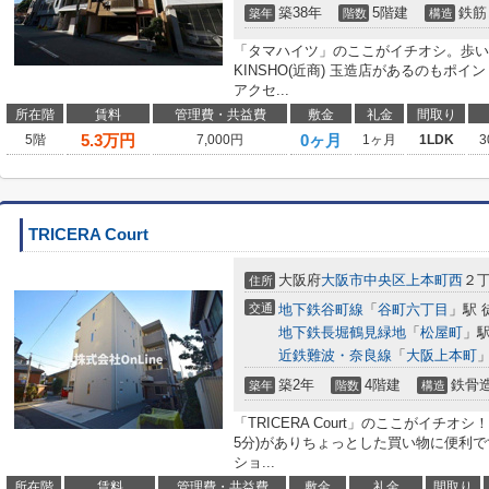
築38年
5階建
鉄筋
築年
階数
構造
「タマハイツ」のここがイチオシ。歩い
KINSHO(近商) 玉造店があるのもポ
アクセ...
所在階
賃料
管理費・共益費
敷金
礼金
間取り
5.3
万円
0ヶ月
5階
7,000円
1ヶ月
1LDK
3
TRICERA Court
大阪府
大阪市中央区
上本町西
２
住所
交通
地下鉄谷町線
「
谷町六丁目
」駅 
地下鉄長堀鶴見緑地
「
松屋町
」駅
近鉄難波・奈良線
「
大阪上本町
」
築2年
4階建
鉄骨
築年
階数
構造
「TRICERA Court」のここがイチ
5分)がありちょっとした買い物に便利
ショ...
所在階
賃料
管理費・共益費
敷金
礼金
間取り