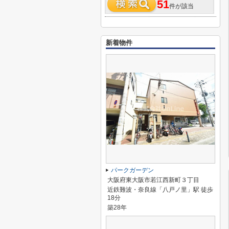
51
件が該当
新着物件
パークガーデン
大阪府東大阪市若江西新町３丁目
近鉄難波・奈良線「八戸ノ里」駅 徒歩
18分
築28年