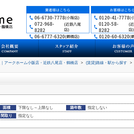
業者様はこちら
お客様はこち
06-6730-7778
0120-41-7778
(小阪店)
(
072-968-
0120-58-
(近鉄八尾
(
店)
店)
8282
8282
06-6777-6320
0120-60-6320
(鶴橋店)
(
買｜アークホーム小阪店・近鉄八尾店・鶴橋店
>
(賃貸)路線・駅から探す
>
面積
下限なし～上限なし
築年数
指定しない
間取り
指定なし