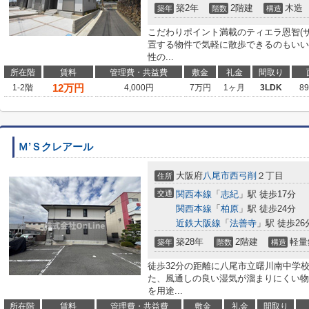
築2年
2階建
木造
築年
階数
構造
こだわりポイント満載のティエラ恩智(
置する物件で気軽に散歩できるのもいい
性の...
所在階
賃料
管理費・共益費
敷金
礼金
間取り
12
万円
1-2階
4,000円
7万円
1ヶ月
3LDK
8
Ｍ’Ｓクレアール
大阪府
八尾市
西弓削
２丁目
住所
交通
関西本線
「
志紀
」駅 徒歩17分
関西本線
「
柏原
」駅 徒歩24分
近鉄大阪線
「
法善寺
」駅 徒歩26
築28年
2階建
軽量
築年
階数
構造
徒歩32分の距離に八尾市立曙川南中学
た、風通しの良い湿気が溜まりにくい物
を用途...
所在階
賃料
管理費・共益費
敷金
礼金
間取り