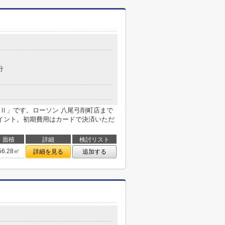
分
Ⅱ」です。ローソン 八尾弓削町店まで
イント。初期費用はカードで決済いただ
面積
詳細
検討リスト
56.28㎡
詳細を見る
追加する