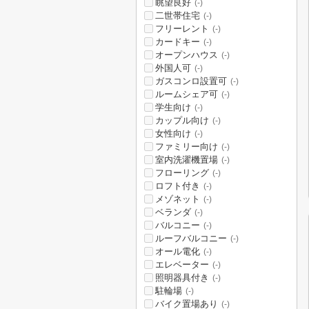
眺望良好
(-)
二世帯住宅
(-)
フリーレント
(-)
カードキー
(-)
オープンハウス
(-)
外国人可
(-)
ガスコンロ設置可
(-)
ルームシェア可
(-)
学生向け
(-)
カップル向け
(-)
女性向け
(-)
ファミリー向け
(-)
室内洗濯機置場
(-)
フローリング
(-)
ロフト付き
(-)
メゾネット
(-)
ベランダ
(-)
バルコニー
(-)
ルーフバルコニー
(-)
オール電化
(-)
エレベーター
(-)
照明器具付き
(-)
駐輪場
(-)
バイク置場あり
(-)