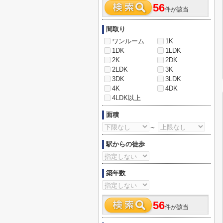
56
件が該当
間取り
ワンルーム
1K
1DK
1LDK
2K
2DK
2LDK
3K
3DK
3LDK
4K
4DK
4LDK以上
面積
～
駅からの徒歩
築年数
56
件が該当