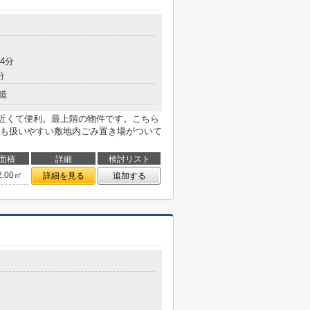
4分
分
造
近くて便利。最上階の物件です。こちら
も扱いやすい敷地内ごみ置き場がついて
面積
詳細
検討リスト
2.00㎡
詳細を見る
追加する