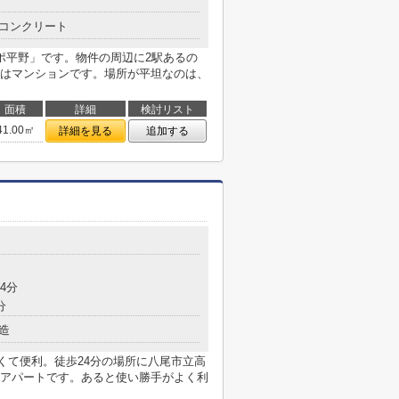
コンクリート
ポ平野」です。物件の周辺に2駅あるの
はマンションです。場所が平坦なのは、
面積
詳細
検討リスト
41.00㎡
詳細を見る
追加する
4分
分
造
くて便利。徒歩24分の場所に八尾市立高
アパートです。あると使い勝手がよく利