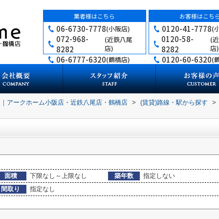
業者様はこちら
お客様はこち
06-6730-7778
0120-41-7778
(小阪店)
(
072-968-
0120-58-
(近鉄八尾
(
店)
店)
8282
8282
06-6777-6320
0120-60-6320
(鶴橋店)
(
買｜アークホーム小阪店・近鉄八尾店・鶴橋店
>
(賃貸)路線・駅から探す
>
面積
下限なし～上限なし
築年数
指定しない
間取り
指定なし