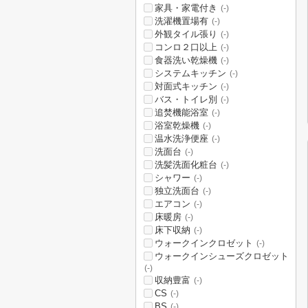
家具・家電付き
(-)
洗濯機置場有
(-)
外観タイル張り
(-)
コンロ２口以上
(-)
食器洗い乾燥機
(-)
システムキッチン
(-)
対面式キッチン
(-)
バス・トイレ別
(-)
追焚機能浴室
(-)
浴室乾燥機
(-)
温水洗浄便座
(-)
洗面台
(-)
洗髪洗面化粧台
(-)
シャワー
(-)
独立洗面台
(-)
エアコン
(-)
床暖房
(-)
床下収納
(-)
ウォークインクロゼット
(-)
ウォークインシューズクロゼット
(-)
収納豊富
(-)
CS
(-)
BS
(-)