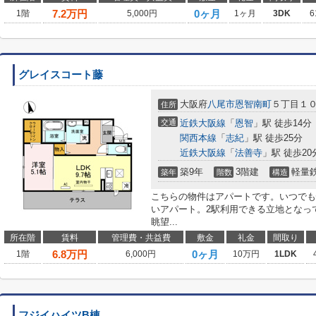
7.2
万円
0ヶ月
1階
5,000円
1ヶ月
3DK
6
グレイスコート藤
大阪府
八尾市
恩智南町
５丁目１０
住所
交通
近鉄大阪線
「
恩智
」駅 徒歩14分
関西本線
「
志紀
」駅 徒歩25分
近鉄大阪線
「
法善寺
」駅 徒歩20
築9年
3階建
軽量
築年
階数
構造
こちらの物件はアパートです。いつでも
いアパート。2駅利用できる立地となっ
眺望...
所在階
賃料
管理費・共益費
敷金
礼金
間取り
6.8
万円
0ヶ月
1階
6,000円
10万円
1LDK
フジイハイツB棟