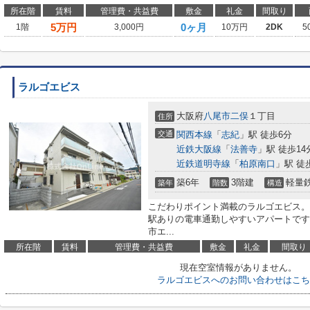
所在階
賃料
管理費・共益費
敷金
礼金
間取り
5
万円
0ヶ月
1階
3,000円
10万円
2DK
5
ラルゴエビス
大阪府
八尾市
二俣
１丁目
住所
交通
関西本線
「
志紀
」駅 徒歩6分
近鉄大阪線
「
法善寺
」駅 徒歩14
近鉄道明寺線
「
柏原南口
」駅 徒
築6年
3階建
軽量
築年
階数
構造
こだわりポイント満載のラルゴエビス。
駅ありの電車通勤しやすいアパートです
市エ...
所在階
賃料
管理費・共益費
敷金
礼金
間取り
現在空室情報がありません。
ラルゴエビスへのお問い合わせはこち