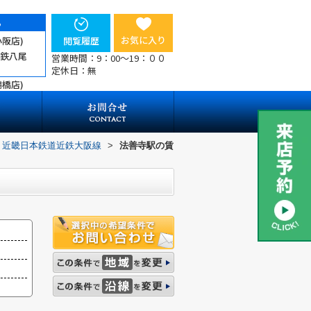
ら
お気に入り
小阪店)
閲覧履歴
近鉄八尾
営業時間：9：00～19：００
定休日：無
鶴橋店)
近畿日本鉄道近鉄大阪線
>
法善寺駅の賃