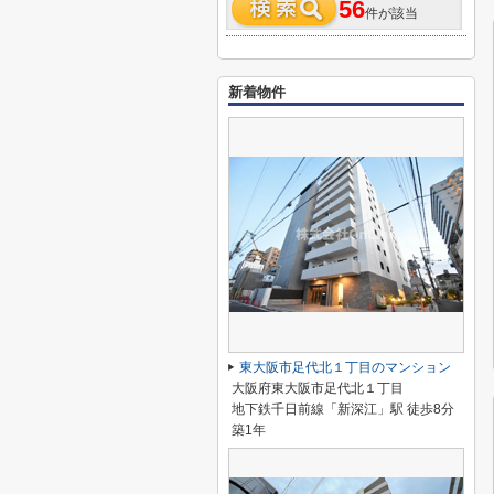
56
件が該当
新着物件
東大阪市足代北１丁目のマンション
大阪府東大阪市足代北１丁目
地下鉄千日前線「新深江」駅 徒歩8分
築1年