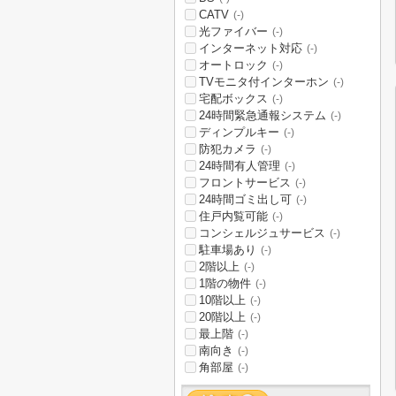
CATV
(-)
光ファイバー
(-)
インターネット対応
(-)
オートロック
(-)
TVモニタ付インターホン
(-)
宅配ボックス
(-)
24時間緊急通報システム
(-)
ディンプルキー
(-)
防犯カメラ
(-)
24時間有人管理
(-)
フロントサービス
(-)
24時間ゴミ出し可
(-)
住戸内覧可能
(-)
コンシェルジュサービス
(-)
駐車場あり
(-)
2階以上
(-)
1階の物件
(-)
10階以上
(-)
20階以上
(-)
最上階
(-)
南向き
(-)
角部屋
(-)