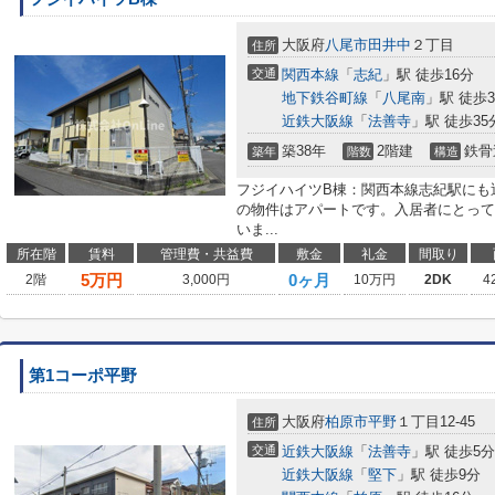
大阪府
八尾市
田井中
２丁目
住所
交通
関西本線
「
志紀
」駅 徒歩16分
地下鉄谷町線
「
八尾南
」駅 徒歩3
近鉄大阪線
「
法善寺
」駅 徒歩35
築38年
2階建
鉄骨
築年
階数
構造
フジイハイツB棟：関西本線志紀駅にも
の物件はアパートです。入居者にとって
いま...
所在階
賃料
管理費・共益費
敷金
礼金
間取り
5
万円
0ヶ月
2階
3,000円
10万円
2DK
4
第1コーポ平野
大阪府
柏原市
平野
１丁目12-45
住所
交通
近鉄大阪線
「
法善寺
」駅 徒歩5分
近鉄大阪線
「
堅下
」駅 徒歩9分