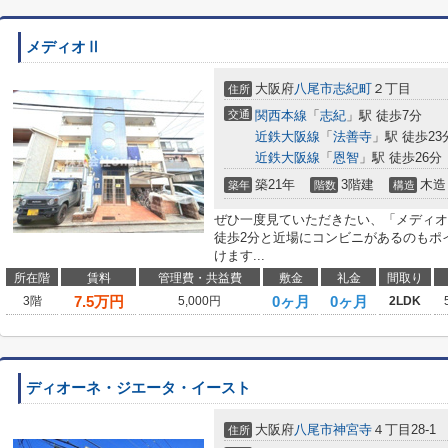
メディオⅡ
大阪府
八尾市
志紀町
２丁目
住所
交通
関西本線
「
志紀
」駅 徒歩7分
近鉄大阪線
「
法善寺
」駅 徒歩23
近鉄大阪線
「
恩智
」駅 徒歩26分
築21年
3階建
木造
築年
階数
構造
ぜひ一度見ていただきたい、「メディオ
徒歩2分と近場にコンビニがあるのもポ
けます...
所在階
賃料
管理費・共益費
敷金
礼金
間取り
7.5
万円
0ヶ月
0ヶ月
3階
5,000円
2LDK
ディオーネ・ジエータ・イースト
大阪府
八尾市
神宮寺
４丁目28-1
住所