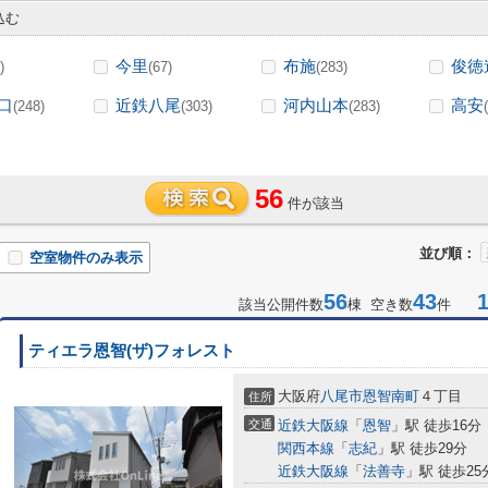
込む
今里
布施
俊徳
)
(67)
(283)
口
近鉄八尾
河内山本
高安
(248)
(303)
(283)
56
件が該当
並び順：
空室物件のみ表示
56
43
1-
該当公開件数
棟 空き数
件
ティエラ恩智(ザ)フォレスト
大阪府
八尾市
恩智南町
４丁目
住所
交通
近鉄大阪線
「
恩智
」駅 徒歩16分
関西本線
「
志紀
」駅 徒歩29分
近鉄大阪線
「
法善寺
」駅 徒歩25