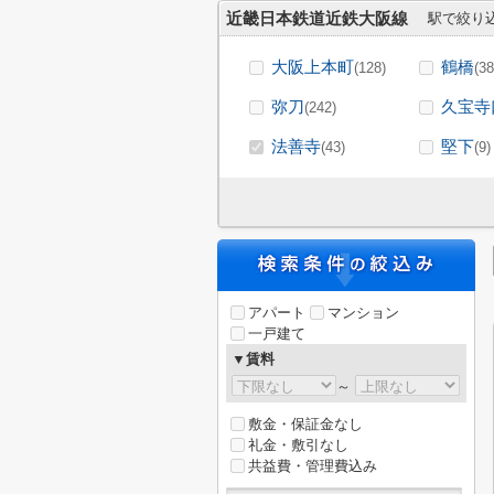
近畿日本鉄道近鉄大阪線
駅で絞り
大阪上本町
鶴橋
(128)
(38
弥刀
久宝寺
(242)
法善寺
堅下
(43)
(9)
アパート
マンション
一戸建て
▼賃料
～
敷金・保証金なし
礼金・敷引なし
共益費・管理費込み