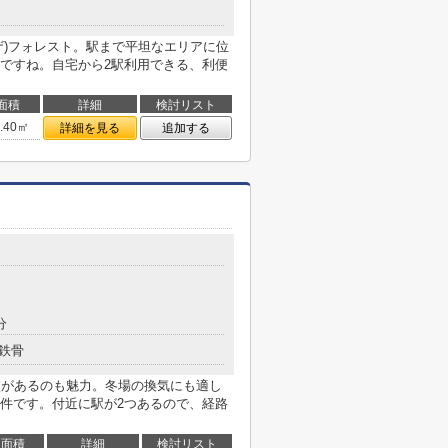
ザ)フォレスト。駅まで平坦なエリアに位
ですね。自宅から2駅利用できる、利便
面積
詳細
検討リスト
9.40㎡
詳細を見る
追加する
分
鉄骨
校があるのも魅力。冬場の換気にも適し
件です。付近に駅が2つあるので、経路
面積
詳細
検討リスト