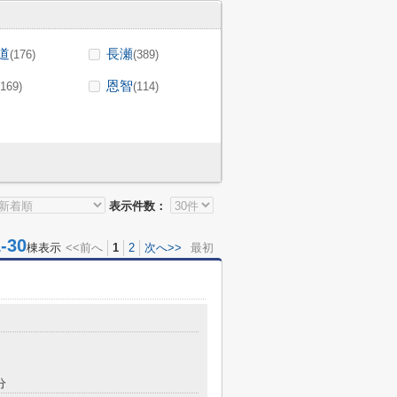
道
長瀬
(176)
(389)
恩智
(169)
(114)
表示件数：
30
棟表示
<<前へ
1
2
次へ>>
最初
分