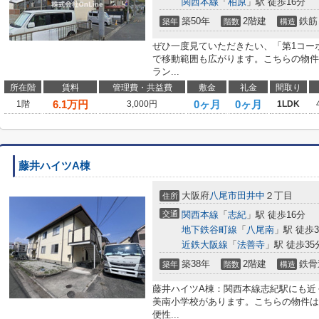
関西本線
「
柏原
」駅 徒歩16分
築50年
2階建
鉄筋
築年
階数
構造
ぜひ一度見ていただきたい、「第1コー
で移動範囲も広がります。こちらの物件
ラン...
所在階
賃料
管理費・共益費
敷金
礼金
間取り
6.1
万円
0ヶ月
0ヶ月
1階
3,000円
1LDK
藤井ハイツA棟
大阪府
八尾市
田井中
２丁目
住所
交通
関西本線
「
志紀
」駅 徒歩16分
地下鉄谷町線
「
八尾南
」駅 徒歩3
近鉄大阪線
「
法善寺
」駅 徒歩35
築38年
2階建
鉄骨
築年
階数
構造
藤井ハイツA棟：関西本線志紀駅にも近
美南小学校があります。こちらの物件は
便性...