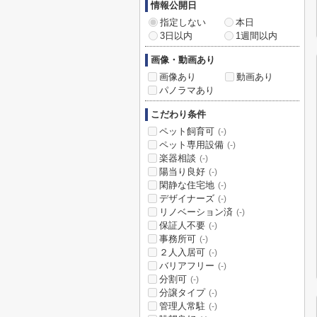
情報公開日
指定しない
本日
3日以内
1週間以内
画像・動画あり
画像あり
動画あり
パノラマあり
こだわり条件
ペット飼育可
(-)
ペット専用設備
(-)
楽器相談
(-)
陽当り良好
(-)
閑静な住宅地
(-)
デザイナーズ
(-)
リノベーション済
(-)
保証人不要
(-)
事務所可
(-)
２人入居可
(-)
バリアフリー
(-)
分割可
(-)
分譲タイプ
(-)
管理人常駐
(-)