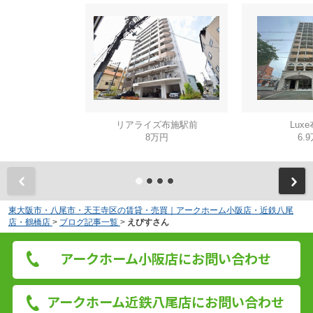
リアライズ布施駅前
Lux
8万円
6.
東大阪市・八尾市・天王寺区の賃貸・売買｜アークホーム小阪店・近鉄八尾
店・鶴橋店
>
ブログ記事一覧
>
えびすさん
アークホーム小阪店にお問い合わせ
アークホーム近鉄八尾店にお問い合わせ