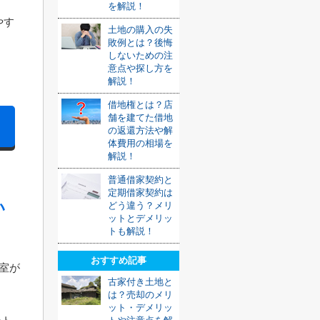
を解説！
やす
土地の購入の失
敗例とは？後悔
しないための注
意点や探し方を
解説！
借地権とは？店
舗を建てた借地
の返還方法や解
体費用の相場を
解説！
普通借家契約と
定期借家契約は
い
どう違う？メリ
ットとデメリッ
トも解説！
おすすめ記事
室が
古家付き土地と
は？売却のメリ
ット・デメリッ