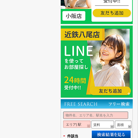
エリア| 駅
賃料
面積
-
件該当