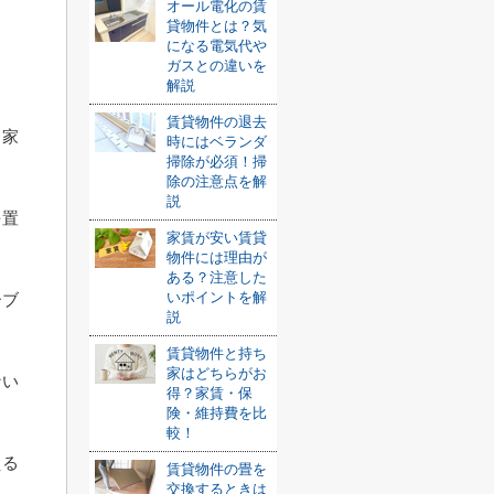
オール電化の賃
。
貸物件とは？気
になる電気代や
ま
ガスとの違いを
解説
賃貸物件の退去
、家
時にはベランダ
掃除が必須！掃
除の注意点を解
説
を置
家賃が安い賃貸
物件には理由が
ある？注意した
いポイントを解
ーブ
説
賃貸物件と持ち
家はどちらがお
ない
得？家賃・保
険・維持費を比
較！
える
賃貸物件の畳を
交換するときは