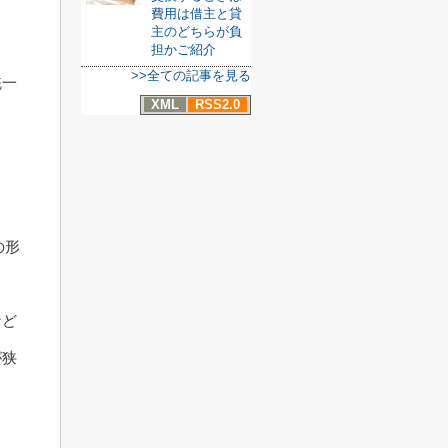
費用は借主と貸
主のどちらが負
担かご紹介
>>全ての記事を見る
統一
XML
RSS2.0
の形
など
が狭