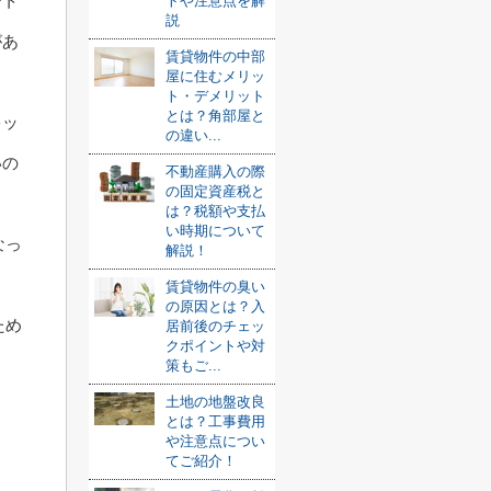
ート
トや注意点を解
説
があ
賃貸物件の中部
屋に住むメリッ
ト・デメリット
とは？角部屋と
キッ
の違い...
いの
不動産購入の際
の固定資産税と
は？税額や支払
い時期について
なっ
解説！
賃貸物件の臭い
の原因とは？入
ため
居前後のチェッ
クポイントや対
。
策もご...
土地の地盤改良
とは？工事費用
や注意点につい
てご紹介！