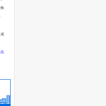
四角
で
東成
い合