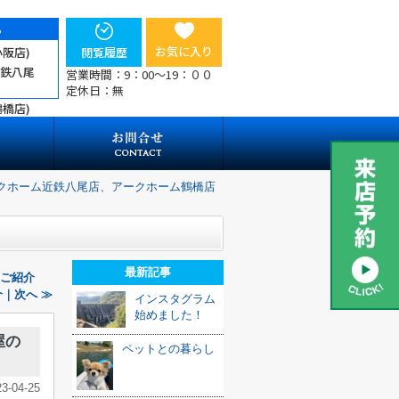
ら
お気に入り
小阪店)
閲覧履歴
近鉄八尾
営業時間：9：00～19：００
定休日：無
鶴橋店)
クホーム近鉄八尾店、アークホーム鶴橋店
最新記事
をご紹介
｜次へ ≫
インスタグラム
始めました！
屋の
ペットとの暮らし
23-04-25