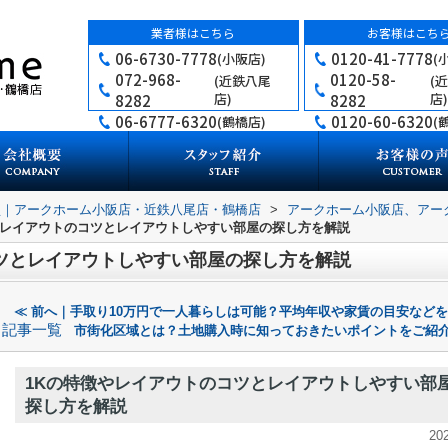
業者様はこちら
お客様はこち
06-6730-7778
0120-41-7778
(小阪店)
(
072-968-
0120-58-
(近鉄八尾
(
店)
店)
8282
8282
06-6777-6320
0120-60-6320
(鶴橋店)
(
買｜アークホーム小阪店・近鉄八尾店・鶴橋店
>
アークホーム小阪店、アー
やレイアウトのコツとレイアウトしやすい部屋の探し方を解説
ツとレイアウトしやすい部屋の探し方を解説
≪ 前へ｜手取り10万円で一人暮らしは可能？平均年収や家賃の目安など
記事一覧
市街化区域とは？土地購入時に知っておきたいポイントをご紹介
1Kの特徴やレイアウトのコツとレイアウトしやすい部
探し方を解説
20