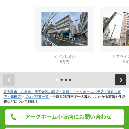
メゾンしずか
リアライ
5万円
8.
東大阪市・八尾市・天王寺区の賃貸・売買｜アークホーム小阪店・近鉄八尾
店・鶴橋店
>
ブログ記事一覧
>
手取り28万円で一人暮らしにかかる家賃や生活
費などについて解説！
アークホーム小阪店にお問い合わせ