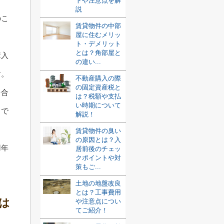
トや注意点を解
説
のこ
賃貸物件の中部
屋に住むメリッ
ト・デメリット
とは？角部屋と
購入
の違い...
す。
不動産購入の際
の固定資産税と
を合
は？税額や支払
い時期について
とで
解説！
賃貸物件の臭い
の原因とは？入
用年
居前後のチェッ
クポイントや対
策もご...
土地の地盤改良
とは？工事費用
は
や注意点につい
てご紹介！