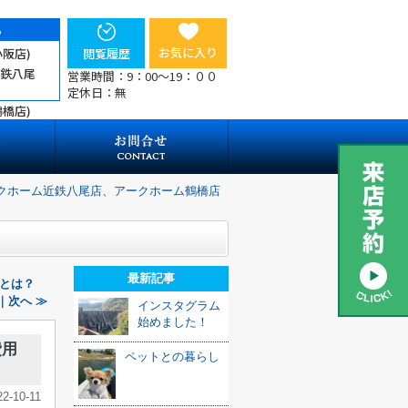
ら
お気に入り
小阪店)
閲覧履歴
近鉄八尾
営業時間：9：00～19：００
定休日：無
鶴橋店)
クホーム近鉄八尾店、アークホーム鶴橋店
最新記事
とは？
｜次へ ≫
インスタグラム
始めました！
費用
ペットとの暮らし
22-10-11