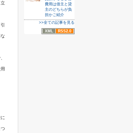
、立
費用は借主と貸
主のどちらが負
担かご紹介
>>全ての記事を見る
、引
XML
RSS2.0
用な
で、
費用
費に
につ