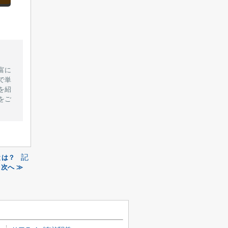
富に
で単
を紹
をご
記
とは？
次へ ≫