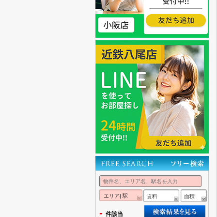
エリア| 駅
賃料
面積
-
件該当