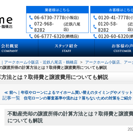
業者様はこちら
お客様はこち
06-6730-7778
0120-41-7778
(小阪店)
(
072-968-
0120-58-
(近鉄八尾
(
店)
店)
8282
8282
06-6777-6320
0120-60-6320
(鶴橋店)
(
買｜アークホーム小阪店・近鉄八尾店・鶴橋店
>
アークホーム小阪店、アー
の譲渡所得の計算方法とは？取得費と譲渡費用についても解説
算方法とは？取得費と譲渡費用についても解説
≪ 前へ｜年収やローンによるマイホーム買い替えのタイミングやメリット
記事一覧
住宅ローンの審査基準や流れは？落ちないための対策をご紹介
不動産売却の譲渡所得の計算方法とは？取得費と譲渡
についても解説
20