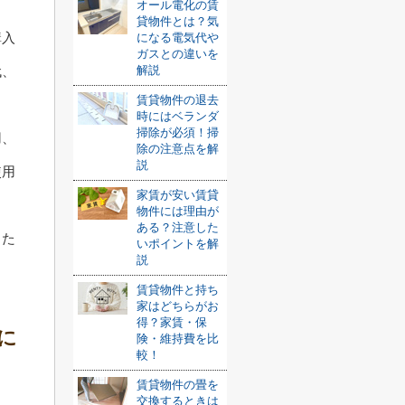
オール電化の賃
貸物件とは？気
購入
になる電気代や
ガスとの違いを
解説
代、
賃貸物件の退去
時にはベランダ
掃除が必須！掃
用、
除の注意点を解
説
使用
家賃が安い賃貸
物件には理由が
ある？注意した
った
いポイントを解
説
。
賃貸物件と持ち
家はどちらがお
得？家賃・保
に
険・維持費を比
較！
賃貸物件の畳を
交換するときは