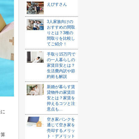
えびすさん
3人家族向けの
おすすめの間取
りとは？3種の
間取りを比較し
てご紹介！
手取り15万円で
の一人暮らしの
家賃目安とは？
生活費内訳や節
約術も解説
新婚が暮らす賃
貸物件の家賃目
安とは？家賃を
抑えるコツと注
意点も...
法に
空き家バンクを
通じて空き家を
売却するメリッ
計算
ト・デメリット