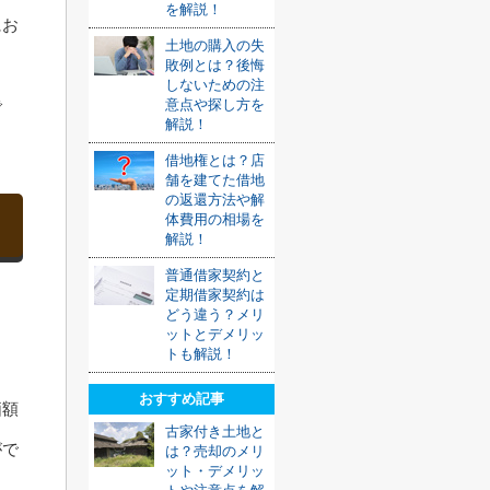
を解説！
にお
土地の購入の失
敗例とは？後悔
しないための注
意点や探し方を
で
解説！
借地権とは？店
舗を建てた借地
の返還方法や解
体費用の相場を
解説！
普通借家契約と
定期借家契約は
どう違う？メリ
ットとデメリッ
トも解説！
おすすめ記事
価額
古家付き土地と
がで
は？売却のメリ
ット・デメリッ