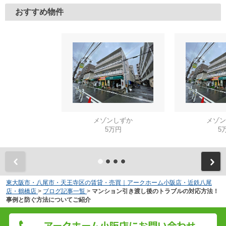
おすすめ物件
メゾンしずか
メゾン
5万円
5
東大阪市・八尾市・天王寺区の賃貸・売買｜アークホーム小阪店・近鉄八尾
店・鶴橋店
>
ブログ記事一覧
>
マンション引き渡し後のトラブルの対応方法！
事例と防ぐ方法についてご紹介
アークホーム小阪店にお問い合わせ