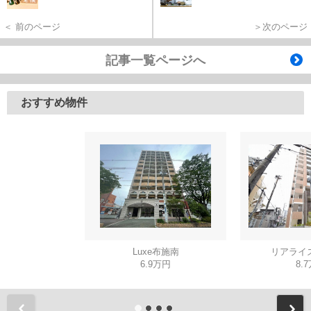
＜ 前のページ
＞次のページ
記事一覧ページへ
おすすめ物件
Luxe布施南
リアライ
6.9万円
8.