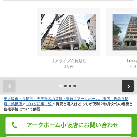
リアライズ布施駅前
Lux
8万円
6.
東大阪市・八尾市・天王寺区の賃貸・売買｜アークホーム小阪店・近鉄八尾
店・鶴橋店
>
ブログ記事一覧
>
賃貸と購入はどっちが便利？独身女性の老後と
住宅事情について解説
アークホーム小阪店にお問い合わせ