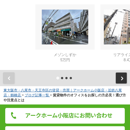
メゾンしずか
リアライ
5万円
8.
東大阪市・八尾市・天王寺区の賃貸・売買｜アークホーム小阪店・近鉄八尾
店・鶴橋店
>
ブログ記事一覧
>
賃貸物件のオフィスをお探しの方必見！選び方
や注意点とは
アークホーム小阪店にお問い合わせ