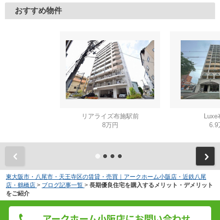
おすすめ物件
リアライズ布施駅前
Lux
8万円
6.
東大阪市・八尾市・天王寺区の賃貸・売買｜アークホーム小阪店・近鉄八尾
店・鶴橋店
>
ブログ記事一覧
>
長期優良住宅を購入するメリット・デメリット
をご紹介
アークホーム小阪店にお問い合わせ