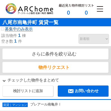
最近見た物件
検討リスト
0
0
八尾市南亀井町 賃貸一覧
募集中のみ表示
1
該当物件
棟
1
空き数
件
さらに条件を絞り込む
物件リクエスト
チェックした物件をまとめて
検討リストに追加
お問い合わせ
プレアール南亀井Ⅰ
賃貸｜マンション