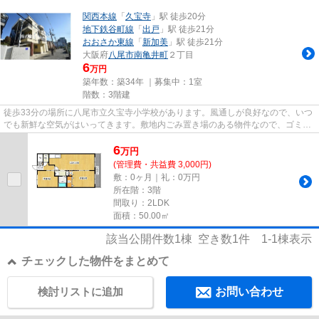
関西本線
「
久宝寺
」駅 徒歩20分
地下鉄谷町線
「
出戸
」駅 徒歩21分
おおさか東線
「
新加美
」駅 徒歩21分
大阪府
八尾市
南亀井町
２丁目
6
万円
築年数：築34年 ｜募集中：
1室
階数：3階建
徒歩33分の場所に八尾市立久宝寺小学校があります。風通しが良好なので、いつ
でも新鮮な空気がはいってきます。敷地内ごみ置き場のある物件なので、ゴミ出
しが楽です。こちらのマンシ...
6
万
円
(管理費・共益費 3,000円)
敷：0ヶ月｜礼：0万円
所在階：3階
間取り：2LDK
面積：50.00㎡
該当公開件数
1
棟 空き数
1
件
1-1
棟表示
チェックした物件をまとめて
検討リストに追加
お問い合わせ