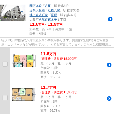
関西本線
「
八尾
」駅 徒歩8分
近鉄大阪線
「
近鉄八尾
」駅 徒歩30分
地下鉄谷町線
「
長原
」駅 徒歩37分
大阪府
八尾市
東太子
１丁目
11.6
11.9
万円～
万円
築年数：築32年 ｜募集中：
5室
階数：5階建
徒歩13分の場所に八尾市立永畑小学校があります。共用部には敷地内ごみ置き
場・エレベータなどが揃っており、とても充実しています。こちらは初期費用を
カードでお支払いいただける物...
11.6
万
円
(管理費・共益費 15,000円)
敷：0ヶ月｜礼：0ヶ月
所在階：2階
間取り：3LDK
面積：66.78㎡
11.7
万
円
(管理費・共益費 15,000円)
敷：0ヶ月｜礼：0ヶ月
所在階：2階
間取り：2LDK
面積：66.78㎡