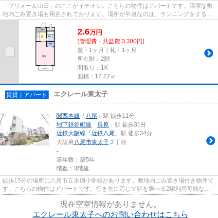
「プリメール山田」のここがイチオシ。こちらの物件はアパートです。清潔な敷
地内ごみ置き場も用意されております。場所が平坦なのは、ランニングをする上
で抑えたいポイントですね。...
2.6
万
円
(管理費・共益費 3,300円)
敷：1ヶ月｜礼：1ヶ月
所在階：2階
間取り：1K
面積：17.22㎡
エクレール東太子
賃貸｜アパート
関西本線
「
八尾
」駅 徒歩11分
地下鉄谷町線
「
長原
」駅 徒歩31分
近鉄大阪線
「
近鉄八尾
」駅 徒歩34分
大阪府
八尾市
東太子
２丁目
-
築年数：築5年
階数：3階建
徒歩15分の場所に八尾市立永畑小学校があります。敷地内ごみ置き場付き物件で
す。こちらの物件はアパートです。行き先に応じて駅を選べる2駅利用可能な物
件です。八尾市エリアにある賃...
現在空室情報がありません。
エクレール東太子へのお問い合わせはこちら