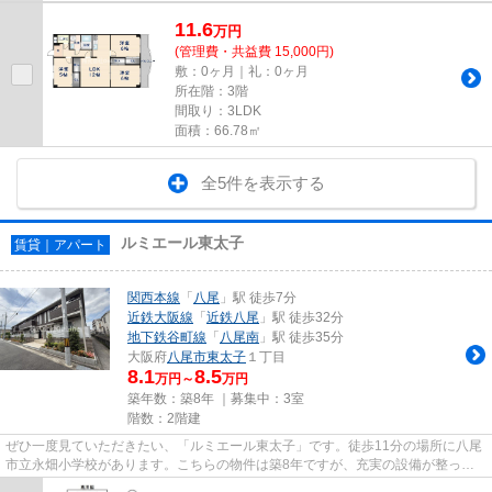
11.6
万
円
(管理費・共益費 15,000円)
敷：0ヶ月｜礼：0ヶ月
所在階：3階
間取り：3LDK
面積：66.78㎡
全5件を表示する
ルミエール東太子
賃貸｜アパート
関西本線
「
八尾
」駅 徒歩7分
近鉄大阪線
「
近鉄八尾
」駅 徒歩32分
地下鉄谷町線
「
八尾南
」駅 徒歩35分
大阪府
八尾市
東太子
１丁目
8.1
8.5
万円～
万円
築年数：築8年 ｜募集中：
3室
階数：2階建
ぜひ一度見ていただきたい、「ルミエール東太子」です。徒歩11分の場所に八尾
市立永畑小学校があります。こちらの物件は築8年ですが、充実の設備が整って
います。場所が平坦なのは、ラ...