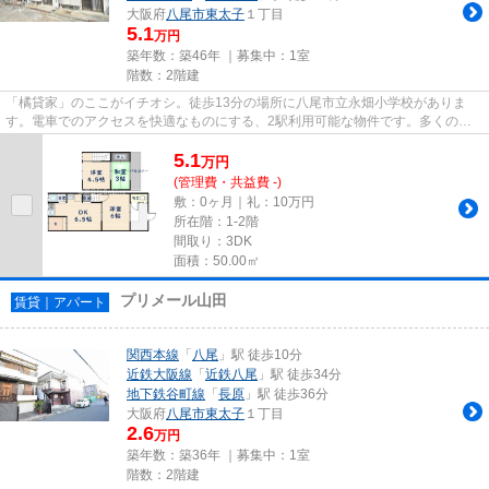
大阪府
八尾市
東太子
１丁目
5.1
万円
築年数：築46年 ｜募集中：
1室
階数：2階建
「橘貸家」のここがイチオシ。徒歩13分の場所に八尾市立永畑小学校がありま
す。電車でのアクセスを快適なものにする、2駅利用可能な物件です。多くの方
にご好評の、外観も綺麗な一戸建...
5.1
万
円
(管理費・共益費 -)
敷：0ヶ月｜礼：10万円
所在階：1-2階
間取り：3DK
面積：50.00㎡
プリメール山田
賃貸｜アパート
関西本線
「
八尾
」駅 徒歩10分
近鉄大阪線
「
近鉄八尾
」駅 徒歩34分
地下鉄谷町線
「
長原
」駅 徒歩36分
大阪府
八尾市
東太子
１丁目
2.6
万円
築年数：築36年 ｜募集中：
1室
階数：2階建