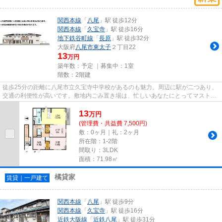
関西本線
「
八尾
」駅 徒歩12分
関西本線
「
久宝寺
」駅 徒歩16分
地下鉄谷町線
「
長原
」駅 徒歩32分
大阪府
八尾市
東太子
２丁目22
13
万円
築年数：予定 ｜募集中：
1室
階数：2階建
徒歩25分の距離に八尾市立久宝寺中学校があるのも魅力。周辺に駅が二つあり、
交通の利便性が高いです。敷地内ごみ置き場は、忙しいあなたにとってマストな
条件ではないでしょうか。通...
13
万
円
(管理費・共益費 7,500円)
敷：0ヶ月｜礼：2ヶ月
所在階：1-2階
間取り：3LDK
面積：71.98㎡
橘貸家
賃貸｜一戸建て
関西本線
「
八尾
」駅 徒歩9分
関西本線
「
久宝寺
」駅 徒歩16分
近鉄大阪線
「
近鉄八尾
」駅 徒歩31分