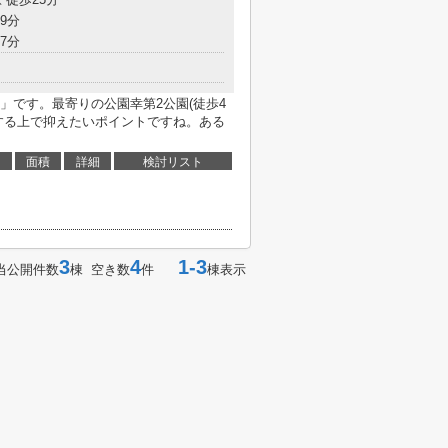
9分
7分
」です。最寄りの公園幸第2公園(徒歩4
する上で抑えたいポイントですね。ある
面積
詳細
検討リスト
3
4
1-3
当公開件数
棟 空き数
件
棟表示