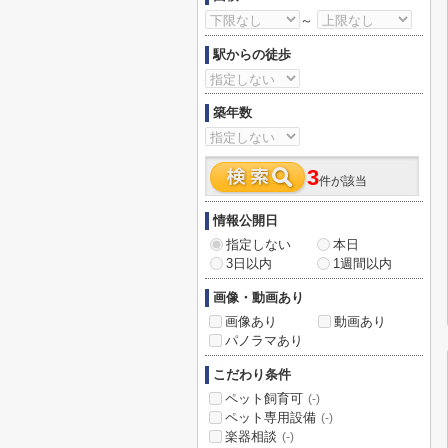
～
駅からの徒歩
築年数
3
件が該当
情報公開日
指定しない
本日
3日以内
1週間以内
画像・動画あり
画像あり
動画あり
パノラマあり
こだわり条件
ペット飼育可
(-)
ペット専用設備
(-)
楽器相談
(-)