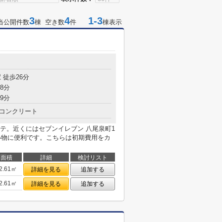
3
4
1-3
当公開件数
棟 空き数
件
棟表示
 徒歩26分
8分
9分
コンクリート
テ。近くにはセブンイレブン 八尾泉町1
買い物に便利です。こちらは初期費用をカ
面積
詳細
検討リスト
2.61㎡
詳細を見る
追加する
2.61㎡
詳細を見る
追加する