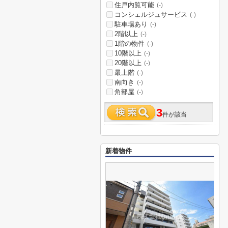
住戸内覧可能
(-)
コンシェルジュサービス
(-)
駐車場あり
(-)
2階以上
(-)
1階の物件
(-)
10階以上
(-)
20階以上
(-)
最上階
(-)
南向き
(-)
角部屋
(-)
3
件が該当
新着物件