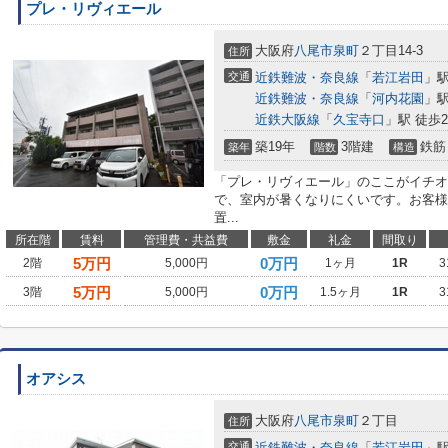
プレ・リヴィエール
大阪府
八尾市
泉町
２丁目14-3
住所
交通
近鉄難波・奈良線
「
若江岩田
」駅
近鉄難波・奈良線
「
河内花園
」駅
近鉄大阪線
「
久宝寺口
」駅 徒歩2
築19年
3階建
鉄筋
築年
階数
構造
「プレ・リヴィエール」のここがイチオ
で、室内が暑くなりにくいです。お客様
置...
所在階
賃料
管理費・共益費
敷金
礼金
間取り
5
万円
0万円
2階
5,000円
1ヶ月
1R
3
5
万円
0万円
3階
5,000円
1.5ヶ月
1R
3
オアシス
大阪府
八尾市
泉町
２丁目
住所
交通
近鉄難波・奈良線
「
若江岩田
」駅