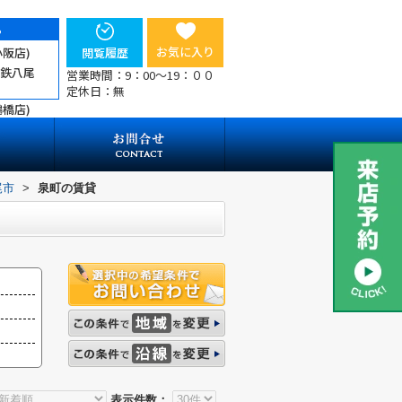
ら
お気に入り
小阪店)
閲覧履歴
近鉄八尾
営業時間：9：00～19：００
定休日：無
鶴橋店)
尾市
>
泉町の賃貸
表示件数：