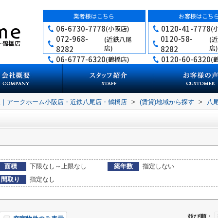
業者様はこちら
お客様はこち
06-6730-7778
0120-41-7778
(小阪店)
(
072-968-
0120-58-
(近鉄八尾
(
店)
店)
8282
8282
06-6777-6320
0120-60-6320
(鶴橋店)
(
買｜アークホーム小阪店・近鉄八尾店・鶴橋店
>
(賃貸)地域から探す
>
八
面積
下限なし～上限なし
築年数
指定しない
間取り
指定なし
並び順：