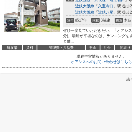
近鉄大阪線
「
久宝寺口
」駅 徒歩2
近鉄大阪線
「
近鉄八尾
」駅 徒歩2
築17年
3階建
木造
築年
階数
構造
ぜひ一度見ていただきたい、「オアシス
分)。場所が平坦なのは、ランニングを
と使...
所在階
賃料
管理費・共益費
敷金
礼金
間取り
現在空室情報がありません。
オアシスへのお問い合わせはこちら
該