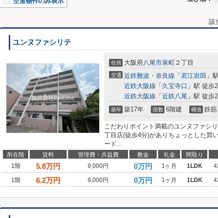
空室物件のみ表示
該
ユンヌファシリテ
大阪府
八尾市
泉町
２丁目
住所
交通
近鉄難波・奈良線
「
若江岩田
」駅
近鉄大阪線
「
久宝寺口
」駅 徒歩2
近鉄大阪線
「
近鉄八尾
」駅 徒歩2
築17年
6階建
鉄筋
築年
階数
構造
こだわりポイント満載のユンヌファシリ
丁目店(徒歩4分)がありちょっとした
ード...
所在階
賃料
管理費・共益費
敷金
礼金
間取り
5.8
万円
0万円
1階
9,000円
1ヶ月
1LDK
4
6.2
万円
0万円
1階
9,000円
1ヶ月
1LDK
4