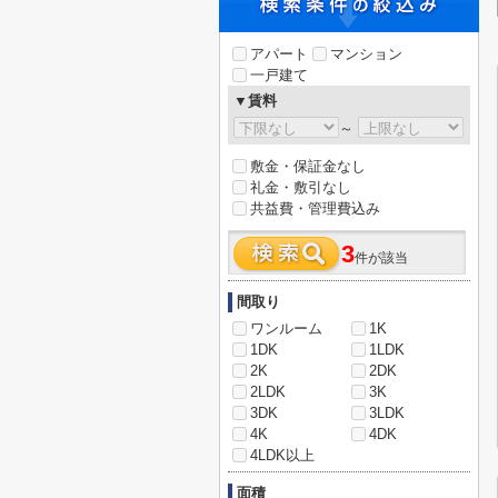
アパート
マンション
一戸建て
▼賃料
～
敷金・保証金なし
礼金・敷引なし
共益費・管理費込み
3
件が該当
間取り
ワンルーム
1K
1DK
1LDK
2K
2DK
2LDK
3K
3DK
3LDK
4K
4DK
4LDK以上
面積