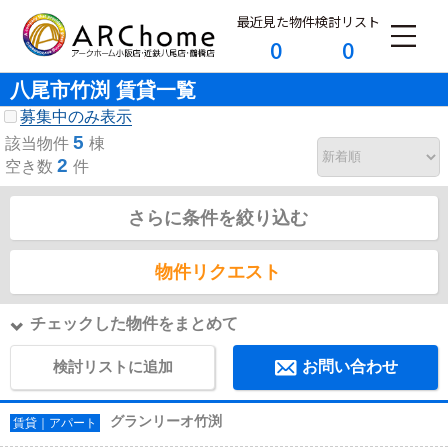
最近見た物件
検討リスト
0
0
八尾市竹渕 賃貸一覧
募集中のみ表示
5
該当物件
棟
2
空き数
件
さらに条件を絞り込む
物件リクエスト
チェックした物件をまとめて
検討リストに追加
お問い合わせ
グランリーオ竹渕
賃貸｜アパート