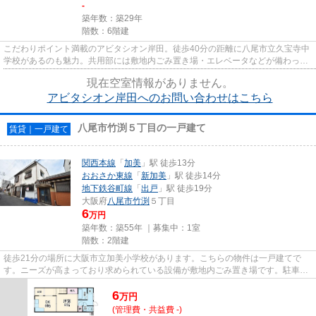
-
築年数：築29年
階数：6階建
こだわりポイント満載のアビタシオン岸田。徒歩40分の距離に八尾市立久宝寺中
学校があるのも魅力。共用部には敷地内ごみ置き場・エレベータなどが備わって
おりとても充実しています。...
現在空室情報がありません。
アビタシオン岸田へのお問い合わせはこちら
八尾市竹渕５丁目の一戸建て
賃貸｜一戸建て
関西本線
「
加美
」駅 徒歩13分
おおさか東線
「
新加美
」駅 徒歩14分
地下鉄谷町線
「
出戸
」駅 徒歩19分
大阪府
八尾市
竹渕
５丁目
6
万円
築年数：築55年 ｜募集中：
1室
階数：2階建
徒歩21分の場所に大阪市立加美小学校があります。こちらの物件は一戸建てで
す。ニーズが高まっており求められている設備が敷地内ごみ置き場です。駐車場
まで100mの物件です。賃貸戸建...
6
万
円
(管理費・共益費 -)