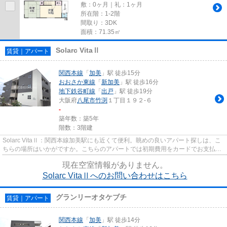
敷：0ヶ月｜礼：1ヶ月
所在階：1-2階
間取り：3DK
面積：71.35㎡
Solarc VitaⅡ
賃貸｜アパート
関西本線
「
加美
」駅 徒歩15分
おおさか東線
「
新加美
」駅 徒歩16分
地下鉄谷町線
「
出戸
」駅 徒歩19分
大阪府
八尾市
竹渕
１丁目１９２-６
-
築年数：築5年
階数：3階建
Solarc VitaⅡ：関西本線加美駅にも近くて便利。眺めの良いアパート探しは、こ
ちらの場所はいかがですか。こちらのアパートでは初期費用をカードでお支払い
いただけます。通風良好なア...
現在空室情報がありません。
Solarc VitaⅡへのお問い合わせはこちら
グランリーオタケブチ
賃貸｜アパート
関西本線
「
加美
」駅 徒歩14分