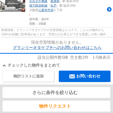
おおさか東線
「
新加美
」駅 徒歩16分
地下鉄谷町線
「
出戸
」駅 徒歩19分
大阪府
八尾市
竹渕
１丁目
-
築年数：築4年
階数：3階建
新着情報：グランリーオタケブチの空室情報ならコチラ。こちらの物件から、
100mの距離に駐車場があります。空気の入れ替えができる風通しの良い物件で
す。お車をお持ちの方にオススメ...
現在空室情報がありません。
グランリーオタケブチへのお問い合わせはこちら
該当公開件数
5
棟 空き数
2
件
1-5
棟表示
チェックした物件をまとめて
検討リストに追加
お問い合わせ
さらに条件を絞り込む
物件リクエスト