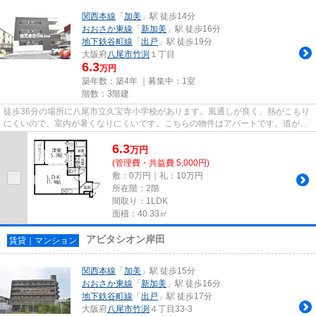
関西本線
「
加美
」駅 徒歩14分
おおさか東線
「
新加美
」駅 徒歩16分
地下鉄谷町線
「
出戸
」駅 徒歩19分
大阪府
八尾市
竹渕
１丁目
6.3
万円
築年数：築4年 ｜募集中：
1室
階数：3階建
徒歩36分の場所に八尾市立久宝寺小学校があります。風通しが良く、熱がこもり
にくいので、室内が暑くなりにくいです。こちらの物件はアパートです。道が平
坦だと買い物も快適にできま...
6.3
万
円
(管理費・共益費 5,000円)
敷：0万円｜礼：10万円
所在階：2階
間取り：1LDK
面積：40.33㎡
アビタシオン岸田
賃貸｜マンション
関西本線
「
加美
」駅 徒歩15分
おおさか東線
「
新加美
」駅 徒歩16分
地下鉄谷町線
「
出戸
」駅 徒歩17分
大阪府
八尾市
竹渕
４丁目33-3