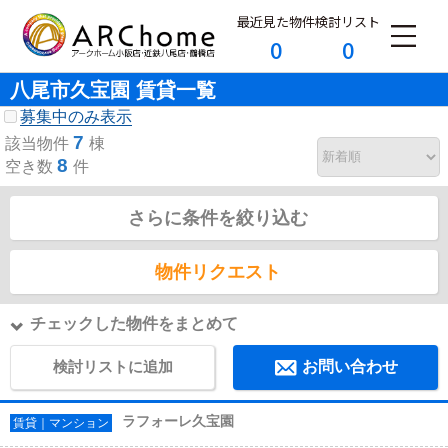
最近見た物件
検討リスト
0
0
八尾市久宝園 賃貸一覧
募集中のみ表示
7
該当物件
棟
8
空き数
件
さらに条件を絞り込む
物件リクエスト
チェックした物件をまとめて
検討リストに追加
お問い合わせ
ラフォーレ久宝園
賃貸｜マンション