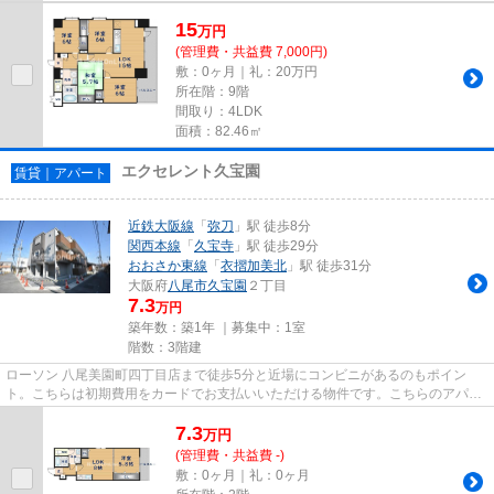
15
万
円
(管理費・共益費 7,000円)
敷：0ヶ月｜礼：20万円
所在階：9階
間取り：4LDK
面積：82.46㎡
エクセレント久宝園
賃貸｜アパート
近鉄大阪線
「
弥刀
」駅 徒歩8分
関西本線
「
久宝寺
」駅 徒歩29分
おおさか東線
「
衣摺加美北
」駅 徒歩31分
大阪府
八尾市
久宝園
２丁目
7.3
万円
築年数：築1年 ｜募集中：
1室
階数：3階建
ローソン 八尾美園町四丁目店まで徒歩5分と近場にコンビニがあるのもポイン
ト。こちらは初期費用をカードでお支払いいただける物件です。こちらのアパー
トは2駅が近くにあり便利です。...
7.3
万
円
(管理費・共益費 -)
敷：0ヶ月｜礼：0ヶ月