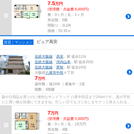
7.5
万
円
(管理費・共益費 8,000円)
敷：0ヶ月｜礼：1ヶ月
所在階：5階
間取り：3LDK
面積：55.35㎡
ピュア高安
賃貸｜マンション
近鉄大阪線
「
高安
」駅 徒歩12分
近鉄大阪線
「
河内山本
」駅 徒歩20分
近鉄大阪線
「
恩智
」駅 徒歩24分
大阪府
八尾市
中田
４丁目
7
万円
築年数：築24年 ｜募集中：
1室
階数：4階建
薬や日用品を買うのに便利なサンドラッグ 八尾中田店まで244mです。道が平坦
だと買い物も快適にできますね。忙しい日でもゴミ出しをサクッと終えられるよ
うに、敷地内にゴミ置き場を備...
7
万
円
(管理費・共益費 5,000円)
敷：0ヶ月｜礼：10万円
所在階：4階