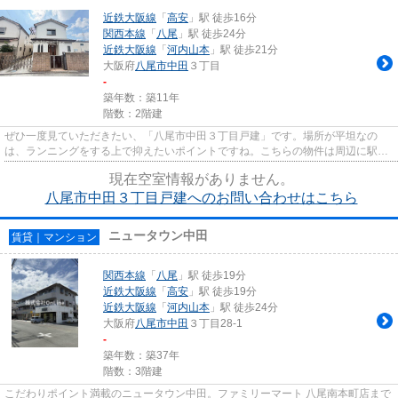
近鉄大阪線
「
高安
」駅 徒歩16分
関西本線
「
八尾
」駅 徒歩24分
近鉄大阪線
「
河内山本
」駅 徒歩21分
大阪府
八尾市
中田
３丁目
-
築年数：築11年
階数：2階建
ぜひ一度見ていただきたい、「八尾市中田３丁目戸建」です。場所が平坦なの
は、ランニングをする上で抑えたいポイントですね。こちらの物件は周辺に駅が
2つあるので電車へのアクセスが...
現在空室情報がありません。
八尾市中田３丁目戸建へのお問い合わせはこちら
ニュータウン中田
賃貸｜マンション
関西本線
「
八尾
」駅 徒歩19分
近鉄大阪線
「
高安
」駅 徒歩19分
近鉄大阪線
「
河内山本
」駅 徒歩24分
大阪府
八尾市
中田
３丁目28-1
-
築年数：築37年
階数：3階建
こだわりポイント満載のニュータウン中田。ファミリーマート 八尾南本町店まで