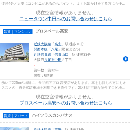
徒歩4分と近場にコンビニがあるのもポイント。よくお出かけをする方にも便利
な、2駅利用可能なマンション...
現在空室情報がありません。
ニュータウン中田へのお問い合わせはこちら
プロスベール高安
賃貸｜マンション
近鉄大阪線
「
高安
」駅 徒歩10分
関西本線
「
八尾
」駅 徒歩27分
近鉄信貴線
「
信貴山口
」駅 徒歩33分
大阪府
八尾市
中田
２丁目
-
築年数：築32年
階数：6階建
歩いて225mの場所に、食品館アプロ 高安店があります。車をお持ちの方にもオ
ススメの、自走式駐車場を利用できる物件です。2駅利用可能な物件で目的地に
応じて路線を選ぶことができま...
現在空室情報がありません。
プロスベール高安へのお問い合わせはこちら
ハイツラスカンパナス
賃貸｜アパート
近鉄大阪線
「
高安
」駅 徒歩13分