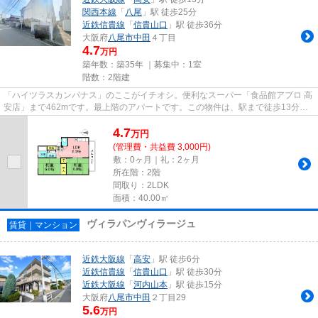
関西本線
「
八尾
」駅 徒歩25分
近鉄信貴線
「
信貴山口
」駅 徒歩36分
大阪府
八尾市
中田
４丁目
4.7
万円
築年数：築35年 ｜募集中：
1室
階数：2階建
「ハイツラスカンパナス」のここがイチオシ。便利なスーパー「食品館アプロ 高
安店」まで462mです。最上階のアパートです。この物件は、駅まで徒歩13分に
立地しています。八尾市エリア...
4.7
万
円
(管理費・共益費 3,000円)
敷：0ヶ月｜礼：2ヶ月
所在階：2階
間取り：2LDK
面積：40.00㎡
ヴィラパンヴィラージュ
賃貸｜マンション
近鉄大阪線
「
高安
」駅 徒歩6分
近鉄信貴線
「
信貴山口
」駅 徒歩30分
近鉄大阪線
「
河内山本
」駅 徒歩15分
大阪府
八尾市
中田
２丁目29
5.6
万円