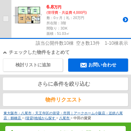
の物件、いかがでしょうか。駅...
6.8
万
円
(管理費・共益費 4,000円)
敷：0ヶ月｜礼：20万円
所在階：3階
間取り：3DK
面積：51.03㎡
該当公開件数
10
棟 空き数
13
件
1-10
棟表示
チェックした物件をまとめて
検討リストに追加
お問い合わせ
さらに条件を絞り込む
物件リクエスト
東大阪市・八尾市・天王寺区の賃貸・売買｜アークホーム小阪店・近鉄八尾
店・鶴橋店
>
(賃貸)地域から探す
>
八尾市
>
中田の賃貸