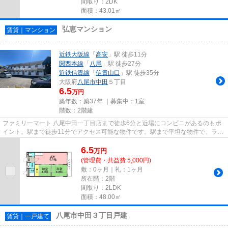
間取り：2DK
面積：43.01㎡
弘恵マンション
賃貸｜マンション
近鉄大阪線
「
高安
」駅 徒歩11分
関西本線
「
八尾
」駅 徒歩27分
近鉄信貴線
「
信貴山口
」駅 徒歩35分
大阪府
八尾市
中田
５丁目
6.5
万円
築年数：築37年 ｜募集中：
1室
階数：2階建
ファミリーマート 八尾中田一丁目店まで徒歩6分と近場にコンビニがあるのもポ
イント。駅まで徒歩11分でアクセス可能な物件です。駅まで平坦な物件で、ラク
に駅まで移動することができ...
6.5
万
円
(管理費・共益費 5,000円)
敷：0ヶ月｜礼：1ヶ月
所在階：2階
間取り：2LDK
面積：48.00㎡
八尾市中田３丁目戸建
賃貸｜一戸建て