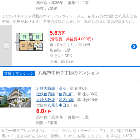
築年数：築36年 ｜募集中：
1室
階数：3階建
こだわりポイント満載のヴィラパンヴィラージュ。徒歩22分の場所に八尾市立高
美南小学校があります。冬場の換気にも適した、風通しの良い湿気が溜まりにく
いマンションです。魅力的で...
5.6
万
円
(管理費・共益費 4,000円)
敷：0ヶ月｜礼：15万円
所在階：1階
間取り：3DK
面積：51.03㎡
八尾市中田２丁目のマンション
賃貸｜マンション
近鉄大阪線
「
高安
」駅 徒歩6分
近鉄信貴線
「
信貴山口
」駅 徒歩30分
近鉄大阪線
「
河内山本
」駅 徒歩15分
大阪府
八尾市
中田
２丁目
6.8
万円
築年数：築36年 ｜募集中：
1室
階数：3階建
ぜひ一度見ていただきたい、「ヴィラパンヴィラージュ」です。共用部に住民専
用のゴミ置き場があるので、面倒なゴミ出しも楽になります。駐車場まで100m