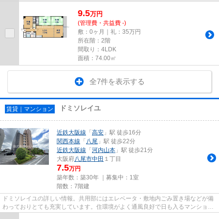
9.5
万
円
(管理費・共益費 -)
敷：0ヶ月｜礼：35万円
所在階：2階
間取り：4LDK
面積：74.00㎡
全7件を表示する
ドミソレイユ
賃貸｜マンション
近鉄大阪線
「
高安
」駅 徒歩16分
関西本線
「
八尾
」駅 徒歩22分
近鉄大阪線
「
河内山本
」駅 徒歩21分
大阪府
八尾市
中田
１丁目
7.5
万円
築年数：築30年 ｜募集中：
1室
階数：7階建
ドミソレイユの詳しい情報。共用部にはエレベータ・敷地内ごみ置き場などが備
わっておりとても充実しています。住環境がよく通風良好で日も入るマンション
をご提供します。場所が平坦...