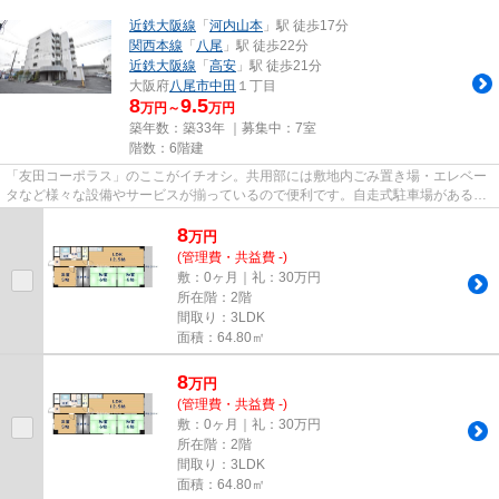
近鉄大阪線
「
河内山本
」駅 徒歩17分
関西本線
「
八尾
」駅 徒歩22分
近鉄大阪線
「
高安
」駅 徒歩21分
大阪府
八尾市
中田
１丁目
8
9.5
万円～
万円
築年数：築33年 ｜募集中：
7室
階数：6階建
「友田コーポラス」のここがイチオシ。共用部には敷地内ごみ置き場・エレベー
タなど様々な設備やサービスが揃っているので便利です。自走式駐車場がある物
件です。いつでも快適空間を...
8
万
円
(管理費・共益費 -)
敷：0ヶ月｜礼：30万円
所在階：2階
間取り：3LDK
面積：64.80㎡
8
万
円
(管理費・共益費 -)
敷：0ヶ月｜礼：30万円
所在階：2階
間取り：3LDK
面積：64.80㎡