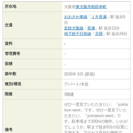
所在地
大阪府
東大阪市
柏田本町
おおさか東線
「
ＪＲ長瀬
」駅 徒歩5
分
交通
近鉄大阪線
「
長瀬
」駅 徒歩12分
地下鉄千日前線
「
北巽
」駅 徒歩24分
賃料
-
管理費等
-
面積
-
築年数
2026年 6月 (新築)
種別/構造
アパート/木造
階建
3階建
ぜひ一度見ていただきたい、「yuma
ison west」です。ぜひ一度見ていた
だきたい、「yumaison west」で
す。駐車場まで100mの物件、いかが
でしょうか。駅まで徒歩5分の位置に
備考
立地する、アクセス良好な物件で