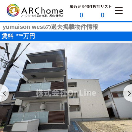
最近見た物件
検討リスト
0
0
yumaison westの過去掲載物件情報
賃料
***
万円