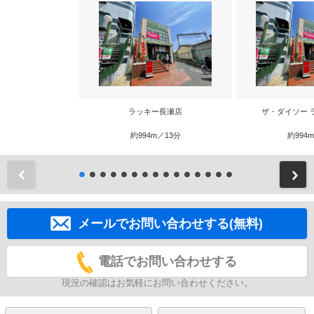
ラッキー長瀬店
ザ・ダイソー 
約994m／13分
約994
前
メールでお問い合わせする(無料)
電話でお問い合わせする
現況の確認はお気軽にお問い合わせください。