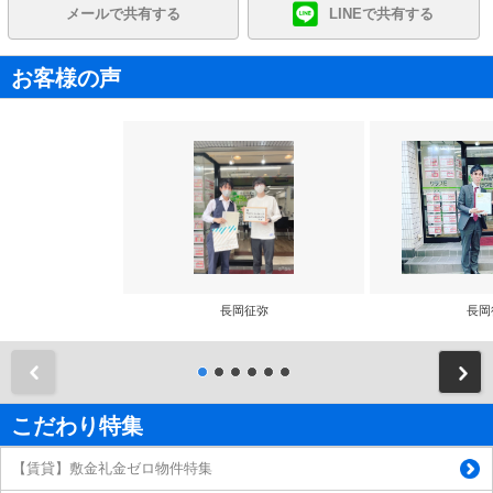
メールで共有する
LINEで共有する
お客様の声
長岡征弥
長岡
前
こだわり特集
【賃貸】敷金礼金ゼロ物件特集