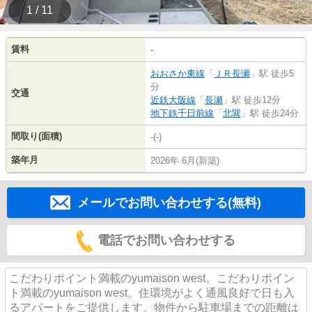
1 / 11
賃料
-
おおさか東線
「
ＪＲ長瀬
」駅 徒歩5
分
交通
近鉄大阪線
「
長瀬
」駅 徒歩12分
地下鉄千日前線
「
北巽
」駅 徒歩24分
間取り(面積)
-(-)
築年月
2026年 6月(新築)
メールでお問い合わせする(無料)
電話でお問い合わせする
こだわりポイント満載のyumaison west。こだわりポイン
ト満載のyumaison west。住環境がよく通風良好で日も入
るアパートをご提供します。物件から駐車場までの距離は