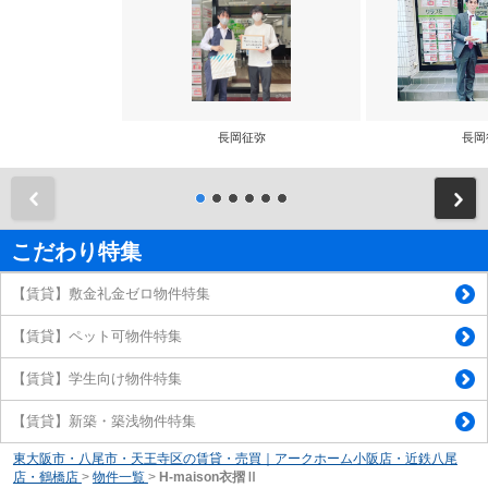
長岡征弥
長岡
前
こだわり特集
【賃貸】敷金礼金ゼロ物件特集
【賃貸】ペット可物件特集
【賃貸】学生向け物件特集
【賃貸】新築・築浅物件特集
東大阪市・八尾市・天王寺区の賃貸・売買｜アークホーム小阪店・近鉄八尾
店・鶴橋店
>
物件一覧
>
H-maison衣摺Ⅱ