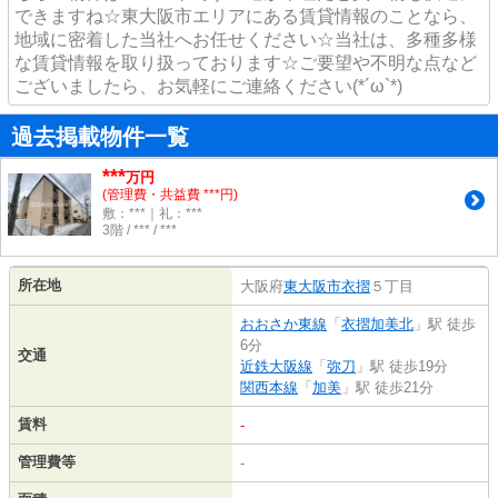
できますね☆東大阪市エリアにある賃貸情報のことなら、
地域に密着した当社へお任せください☆当社は、多種多様
な賃貸情報を取り扱っております☆ご要望や不明な点など
ございましたら、お気軽にご連絡ください(*´ω`*)
過去掲載物件一覧
***
万円
(管理費・共益費 ***円)
敷：***｜礼：***
3階 / *** / ***
所在地
大阪府
東大阪市
衣摺
５丁目
おおさか東線
「
衣摺加美北
」駅 徒歩
6分
交通
近鉄大阪線
「
弥刀
」駅 徒歩19分
関西本線
「
加美
」駅 徒歩21分
賃料
-
管理費等
-