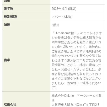
面積
-
築年数
2025年 9月 (新築)
種別/構造
アパート/木造
階建
3階建
「H-maison衣摺Ⅱ」のここがイチオ
シ☆徒歩17分の距離に東大阪市立金
岡中学校があるのも魅力☆重たいゴ
ミの持ち運びがしやすく、敷地内に
ごみ置き場があります☆通風良好の
物件なのでいつでも新鮮な空気を味
備考
わえます☆東大阪市エリアにある賃
貸情報のことなら、地域に密着した
当社へお任せください☆当社は、多
種多様な賃貸情報を取り扱っており
ます☆ご要望や不明な点などござい
ましたら、お気軽にご連絡ください
(^^)
株式会社OnLine アークホーム小阪
店
取扱会社
大阪府東大阪市小阪本町１丁目2-6