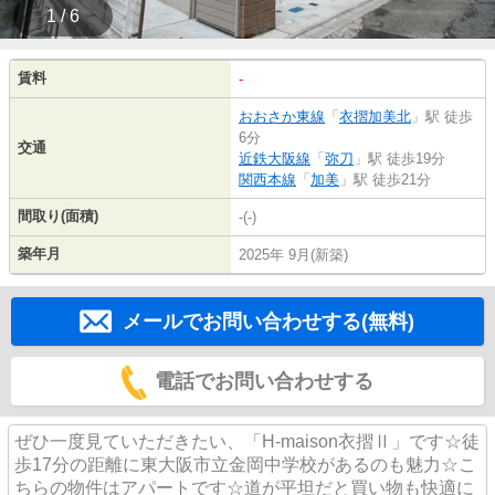
1 / 6
賃料
-
おおさか東線
「
衣摺加美北
」駅 徒歩
6分
交通
近鉄大阪線
「
弥刀
」駅 徒歩19分
関西本線
「
加美
」駅 徒歩21分
間取り(面積)
-(-)
築年月
2025年 9月(新築)
メールでお問い合わせする(無料)
電話でお問い合わせする
ぜひ一度見ていただきたい、「H-maison衣摺Ⅱ」です☆徒
歩17分の距離に東大阪市立金岡中学校があるのも魅力☆こ
ちらの物件はアパートです☆道が平坦だと買い物も快適に