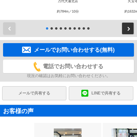
万代大蓮北店
久宝
約784m／10分
約1632
前
メールでお問い合わせする(無料)
電話でお問い合わせする
現況の確認はお気軽にお問い合わせください。
メールで共有する
LINEで共有する
お客様の声