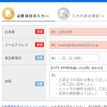
お名前
必須
メールアドレス
必須
来店希望日
任意
【CITY SPIRE布施へのお問い合わせ】
内容
任意
※
利用規約
及び
プライバシーポリシー
を必ずお読みください。左記内容に同