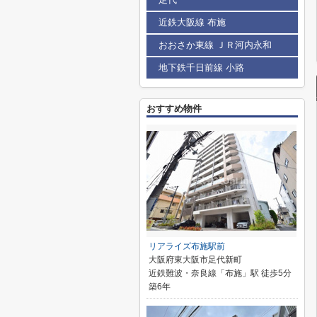
近鉄大阪線 布施
おおさか東線 ＪＲ河内永和
地下鉄千日前線 小路
おすすめ物件
リアライズ布施駅前
大阪府東大阪市足代新町
近鉄難波・奈良線「布施」駅 徒歩5分
築6年