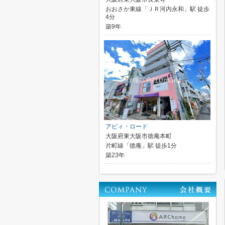
おおさか東線「ＪＲ河内永和」駅 徒歩
4分
築9年
アビィ・ロード
大阪府東大阪市徳庵本町
片町線「徳庵」駅 徒歩1分
築23年