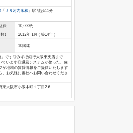
線
「
ＪＲ河内永和
」駅 徒歩11分
益費
10,000円
年数）
2012年 1月 ( 築14年 )
10階建
E布施」です◎みずほ銀行大阪東支店まで
付いています◎通風システムが整った、住
フが地域の賃貸情報をご提供いたします
ら、お気軽に当社へお問い合わせくださ
府東大阪市小阪本町１丁目2-6
号