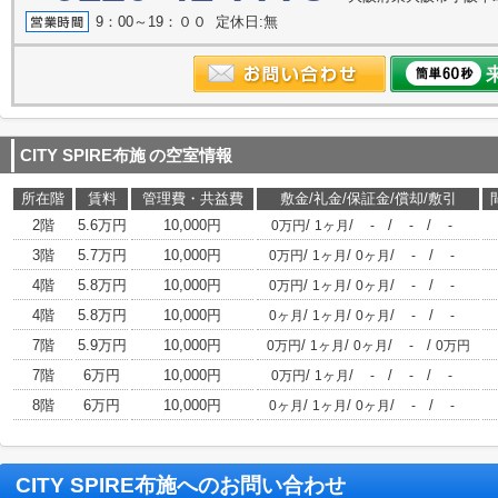
9：00～19：００ 定休日:無
CITY SPIRE布施
の空室情報
所在階
賃料
管理費・共益費
敷金/礼金/保証金/償却/敷引
2階
5.6万円
10,000円
/
/
/
/
0万円
1ヶ月
-
-
-
3階
5.7万円
10,000円
/
/
/
/
0万円
1ヶ月
0ヶ月
-
-
4階
5.8万円
10,000円
/
/
/
/
0万円
1ヶ月
0ヶ月
-
-
4階
5.8万円
10,000円
/
/
/
/
0ヶ月
1ヶ月
0ヶ月
-
-
7階
5.9万円
10,000円
/
/
/
/
0万円
1ヶ月
0ヶ月
-
0万円
7階
6万円
10,000円
/
/
/
/
0万円
1ヶ月
-
-
-
8階
6万円
10,000円
/
/
/
/
0ヶ月
1ヶ月
0ヶ月
-
-
CITY SPIRE布施
へのお問い合わせ