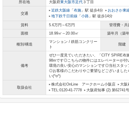
所在地
大阪府
東大阪市
足代
３丁目
近鉄大阪線
「
布施
」駅 徒歩4分
おおさか東
交通
地下鉄千日前線
「
小路
」駅 徒歩14分
賃料
5.6万円～6万円
管理費・共
面積
18.99㎡～20.00㎡
築年月（築
マンション / 鉄筋コンクリー
種別/構造
階建
ト
ぜひ一度見ていただきたい、「CITY SPIR
98mです◎こちらの物件にはエレベーターが
備考
環境の良い安心のマンションです◎当社スタッ
◎お客様のこだわりやご要望などございました
い(^o^)
株式会社OnLine アークホーム小阪店
大阪
取扱会社
TEL:0120-41-7778
大阪府知事 (2) 第62741