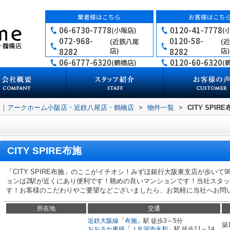
業者様はこちら
お客様はこち
06-6730-7778
0120-41-7778
(小阪店)
(
072-968-
0120-58-
(近鉄八尾
(
店)
店)
8282
8282
06-6777-6320
0120-60-6320
(鶴橋店)
(
買｜アークホーム小阪店・近鉄八尾店・鶴橋店
>
物件一覧
>
CITY SPIR
CITY SPIRE布施
「CITY SPIRE布施」のここがイチオシ！みずほ銀行大阪東支店が歩いて
ョンは2駅が近くにあり便利です！眺めの良いマンションです！当社スタ
す！お客様のこだわりやご要望などございましたら、お気軽に当社へお問い合
所在地
交通
近鉄大阪線
「
布施
」駅 徒歩3～5分
築
おおさか東線
「
ＪＲ河内永和
」駅 徒歩11～14