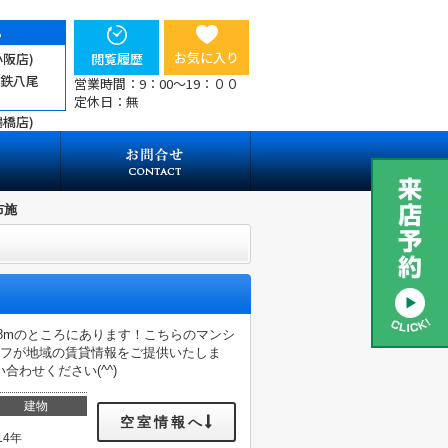
ら
お気に入り
小阪店)
閲覧履歴
近鉄八尾
営業時間：9：00～19：００
定休日：無
鶴橋店)
E布施
98mのところにあります！こちらのマンシ
ッフが地域の賃貸情報をご提供いたしま
わせください(^^)
建物
空室情報へ
14年