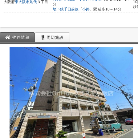
大阪府
東大阪市
足代
３丁目
1
分
鉄
地下鉄千日前線
「
小路
」駅 徒歩10～14分
物件情報
周辺施設