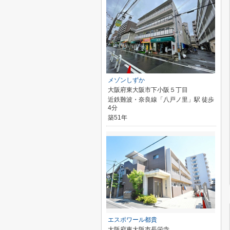
メゾンしずか
大阪府東大阪市下小阪５丁目
近鉄難波・奈良線「八戸ノ里」駅 徒歩
4分
築51年
エスポワール都貴
大阪府東大阪市長栄寺