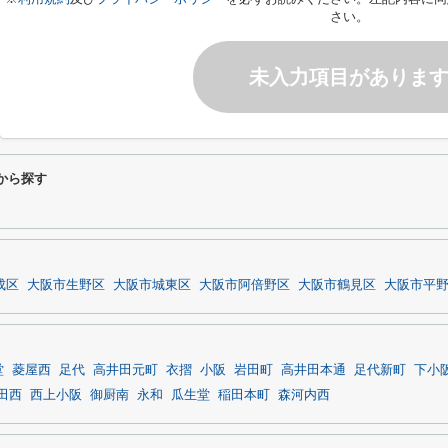
さい。
未入力項目がありま
件から探す
成区
大阪市生野区
大阪市城東区
大阪市阿倍野区
大阪市鶴見区
大阪市平
堂
菱屋西
足代
高井田元町
衣摺
小阪
岩田町
高井田本通
足代新町
下小
田西
西上小阪
御厨南
永和
瓜生堂
稲田本町
森河内西