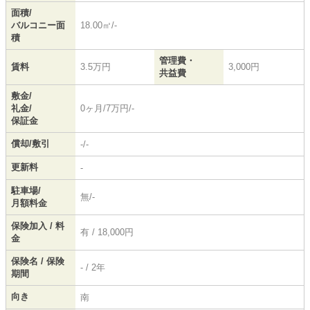
面積/
バルコニー面
18.00㎡/-
積
管理費・
賃料
3.5万円
3,000円
共益費
敷金/
礼金/
0ヶ月/7万円/-
保証金
償却/敷引
-/-
更新料
-
駐車場/
無/-
月額料金
保険加入 / 料
有 / 18,000円
金
保険名 / 保険
- / 2年
期間
向き
南