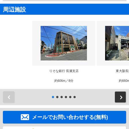
周辺施設
りそな銀行 長瀬支店
東大阪長
約606m／8分
約660
前
メールでお問い合わせする(無料)