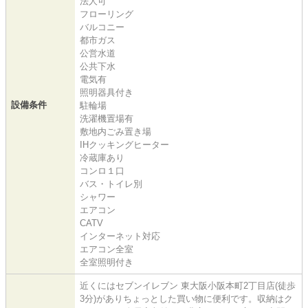
法人可
フローリング
バルコニー
都市ガス
公営水道
公共下水
電気有
照明器具付き
設備条件
駐輪場
洗濯機置場有
敷地内ごみ置き場
IHクッキングヒーター
冷蔵庫あり
コンロ１口
バス・トイレ別
シャワー
エアコン
CATV
インターネット対応
エアコン全室
全室照明付き
近くにはセブンイレブン 東大阪小阪本町2丁目店(徒歩
3分)がありちょっとした買い物に便利です。収納はク