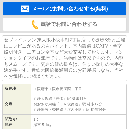
メールでお問い合わせする(無料)
電話でお問い合わせする
セブンイレブン 東大阪小阪本町2丁目店まで徒歩3分と近場
にコンビニがあるのもポイント。室内設備はCATV・全室
照明付き・エアコン全室など大変充実しております。マン
ションタイプのお部屋です。当物件は空家ですので、内覧
もスムーズです。交通の便の良さは、住まい探しの大事な
決め手です。近鉄大阪線長瀬周辺のお部屋探しなら、当社
へお気軽にご相談ください。
所在地
大阪府
東大阪市
菱屋西
１丁目
近鉄大阪線
「
長瀬
」駅 徒歩11分
交通
おおさか東線
「
ＪＲ俊徳道
」駅 徒歩12分
近鉄難波・奈良線
「
河内小阪
」駅 徒歩14分
間取り/
1R
詳細
洋室 5.1帖