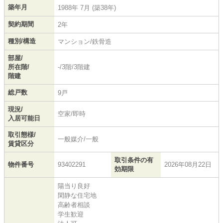
築年月
1988年 7月 (築38年)
契約期間
2年
種別/構造
マンション/鉄骨造
部屋/
所在階/
-/3階/3階建
階建
総戸数
9戸
現況/
空家/即時
入居可能日
取引態様/
一般媒介/一般
賃貸区分
取引条件の有
物件番号
93402291
2026年08月22日
効期限
陽当り良好
閑静な住宅地
高齢者相談
学生歓迎