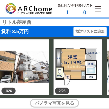
最近見た物件
検討リスト
1
0
リトル菱屋西
賃料
3.5
万円
検討リストに追加
1/26
2/26
パノラマ写真を見る