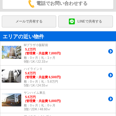
電話でお問い合わせする
メールで共有する
LINEで共有する
エリアの近い物件
Mプラザ小阪駅前
5.2
万
円
(管理費・共益費 7,000円)
敷：0ヶ月｜礼：1ヶ月
9階 / 1K / 22.33㎡
ハイラインⅡ
5.8
万
円
(管理費・共益費 6,500円)
敷：0ヶ月｜礼：5.8万円
5階 / 1K / 24.55㎡
サンハイム東丘
5.5
万
円
(管理費・共益費 5,000円)
敷：0ヶ月｜礼：0ヶ月
3階 / 2DK / 48.60㎡