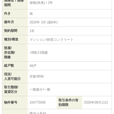
保険名 / 保険
保険(単身) / 2年
期間
向き
南
築年月
2020年 3月 (築6年)
契約期間
1年
種別/構造
マンション/鉄筋コンクリート
部屋/
所在階/
-/9階/11階建
階建
総戸数
49戸
現況/
空家/即時
入居可能日
取引態様/
一般媒介/一般
賃貸区分
取引条件の有
物件番号
104775936
2026年08月11日
効期限
陽当り良好