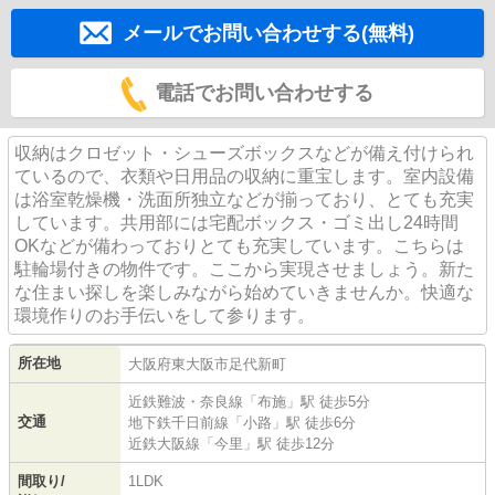
メールでお問い合わせする(無料)
電話でお問い合わせする
収納はクロゼット・シューズボックスなどが備え付けられ
ているので、衣類や日用品の収納に重宝します。室内設備
は浴室乾燥機・洗面所独立などが揃っており、とても充実
しています。共用部には宅配ボックス・ゴミ出し24時間
OKなどが備わっておりとても充実しています。こちらは
駐輪場付きの物件です。ここから実現させましょう。新た
な住まい探しを楽しみながら始めていきませんか。快適な
環境作りのお手伝いをして参ります。
所在地
大阪府
東大阪市
足代新町
近鉄難波・奈良線
「
布施
」駅 徒歩5分
交通
地下鉄千日前線
「
小路
」駅 徒歩6分
近鉄大阪線
「
今里
」駅 徒歩12分
間取り/
1LDK