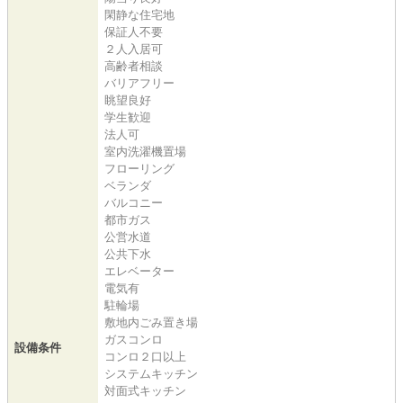
閑静な住宅地
保証人不要
２人入居可
高齢者相談
バリアフリー
眺望良好
学生歓迎
法人可
室内洗濯機置場
フローリング
ベランダ
バルコニー
都市ガス
公営水道
公共下水
エレベーター
電気有
駐輪場
敷地内ごみ置き場
ガスコンロ
設備条件
コンロ２口以上
システムキッチン
対面式キッチン