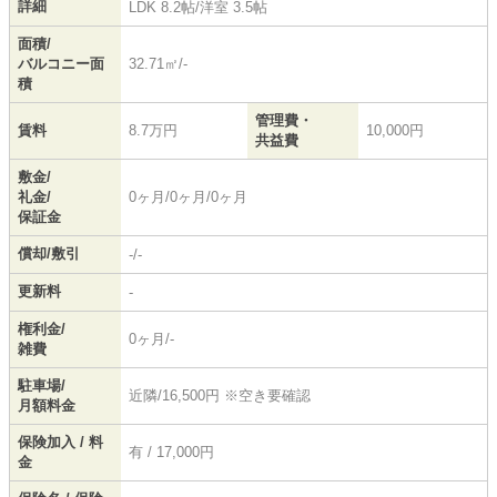
詳細
LDK 8.2帖
/
洋室 3.5帖
面積/
バルコニー面
32.71㎡/-
積
管理費・
賃料
8.7万円
10,000円
共益費
敷金/
礼金/
0ヶ月/0ヶ月/0ヶ月
保証金
償却/敷引
-/-
更新料
-
権利金/
0ヶ月/-
雑費
駐車場/
近隣/16,500円 ※空き要確認
月額料金
保険加入 / 料
有 / 17,000円
金