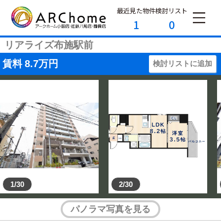
最近見た物件
検討リスト
1
0
リアライズ布施駅前
賃料
8.7
万円
検討リストに追加
1/30
2/30
パノラマ写真を見る