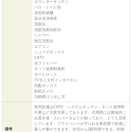
カウンターキッチン
バス・トイレ別
浴室乾燥機
温水洗浄便座
洗面台
洗髪洗面化粧台
シャワー
独立洗面台
エアコン
シューズボックス
CATV
光ファイバー
ネット使用料無料
オートロック
TVモニタ付インターホン
宅配ボックス
防犯カメラ
24時間ゴミ出し可
室内設備はCATV・システムキッチン・ネット使用料
不要など大変充実しております。共用部には敷地内ご
み置き場・エレベータなどが揃っており、とても充実
しています。プライバシーが守られる角部屋で快適に
備考
暮らす事ができます。自宅から2駅利用できる、利便