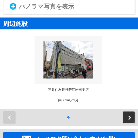
パノラマ写真を表示
周辺施設
三井住友銀行若江岩田支店
約689m／9分
前