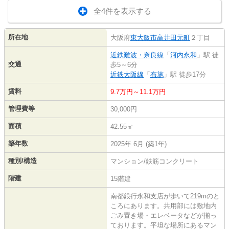
全4件を表示する
所在地
大阪府
東大阪市
高井田元町
２丁目
近鉄難波・奈良線
「
河内永和
」駅 徒
交通
歩5～6分
近鉄大阪線
「
布施
」駅 徒歩17分
賃料
9.7万円～11.1万円
管理費等
30,000円
面積
42.55㎡
築年数
2025年 6月 (築1年)
種別/構造
マンション/鉄筋コンクリート
階建
15階建
南都銀行永和支店が歩いて219mのと
ころにあります。共用部には敷地内
ごみ置き場・エレベータなどが揃っ
ております。平坦な場所にあるマン