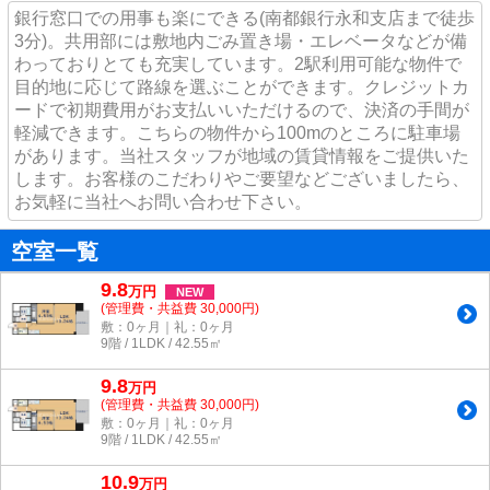
銀行窓口での用事も楽にできる(南都銀行永和支店まで徒歩
3分)。共用部には敷地内ごみ置き場・エレベータなどが備
わっておりとても充実しています。2駅利用可能な物件で
目的地に応じて路線を選ぶことができます。クレジットカ
ードで初期費用がお支払いいただけるので、決済の手間が
軽減できます。こちらの物件から100mのところに駐車場
があります。当社スタッフが地域の賃貸情報をご提供いた
します。お客様のこだわりやご要望などございましたら、
お気軽に当社へお問い合わせ下さい。
空室一覧
9.8
万
円
NEW
(管理費・共益費 30,000円)
敷：0ヶ月｜礼：0ヶ月
9階 / 1LDK / 42.55㎡
9.8
万
円
(管理費・共益費 30,000円)
敷：0ヶ月｜礼：0ヶ月
9階 / 1LDK / 42.55㎡
10.9
万
円