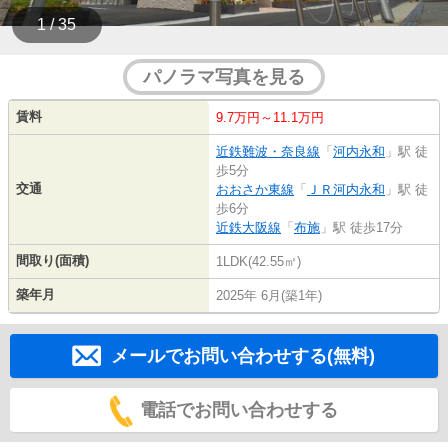
1 / 35
パノラマ写真を見る
賃料
9.7万円～11.1万円
近鉄難波・奈良線
「
河内永和
」駅 徒
歩5分
交通
おおさか東線
「
ＪＲ河内永和
」駅 徒
歩6分
近鉄大阪線
「
布施
」駅 徒歩17分
間取り(面積)
1LDK(42.55㎡)
築年月
2025年 6月(築1年)
メールでお問い合わせする(無料)
電話でお問い合わせする