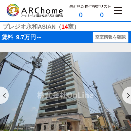
最近見た物件
検討リスト
0
0
プレジオ永和ASIAN（
14
室）
賃料
9.7
万円～
空室情報を確認