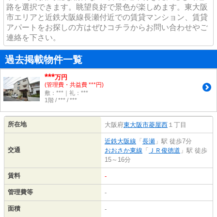
路を選択できます。眺望良好で景色が楽しめます。東大阪
市エリアと近鉄大阪線長瀬付近での賃貸マンション、賃貸
アパートをお探しの方はぜひコチラからお問い合わせやご
連絡を下さい。
過去掲載物件一覧
***
万円
(管理費・共益費 ***円)
敷：***｜礼：***
1階 / *** / ***
所在地
大阪府
東大阪市
菱屋西
１丁目
近鉄大阪線
「
長瀬
」駅 徒歩7分
交通
おおさか東線
「
ＪＲ俊徳道
」駅 徒歩
15～16分
賃料
-
管理費等
-
面積
-