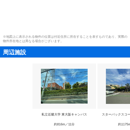
※地図上に表示される物件の位置は付近住所に所在することを表すものであり、実際の
物件所在地とは異なる場合がございます。
周辺施設
私立近畿大学 東大阪キャンパス
スターバックスコー
約816m／11分
約1175