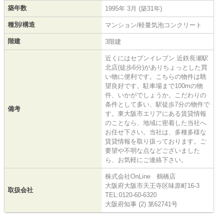
築年数
1995年 3月 (築31年)
種別/構造
マンション/軽量気泡コンクリート
階建
3階建
近くにはセブンイレブン 近鉄長瀬駅
北店(徒歩6分)がありちょっとした買
い物に便利です。こちらの物件は眺
望良好です。駐車場まで100mの物
件、いかがでしょうか。こだわりの
条件として多い、駅徒歩7分の物件で
備考
す。東大阪市エリアにある賃貸情報
のことなら、地域に密着した当社へ
お任せ下さい。当社は、多種多様な
賃貸情報を取り扱っております。ご
要望や不明な点などございました
ら、お気軽にご連絡下さい。
株式会社OnLine 鶴橋店
大阪府大阪市天王寺区味原町16-3
取扱会社
TEL:0120-60-6320
大阪府知事 (2) 第62741号