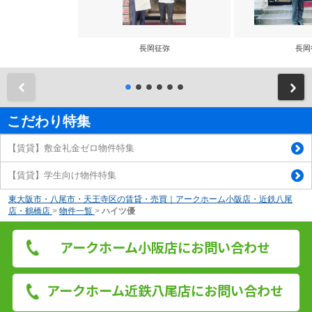
長岡征弥
長岡
前
こだわり特集
【賃貸】敷金礼金ゼロ物件特集
【賃貸】学生向け物件特集
東大阪市・八尾市・天王寺区の賃貸・売買｜アークホーム小阪店・近鉄八尾
店・鶴橋店
>
物件一覧
>
ハイツ優
アークホーム小阪店にお問い合わせ
アークホーム近鉄八尾店にお問い合わせ