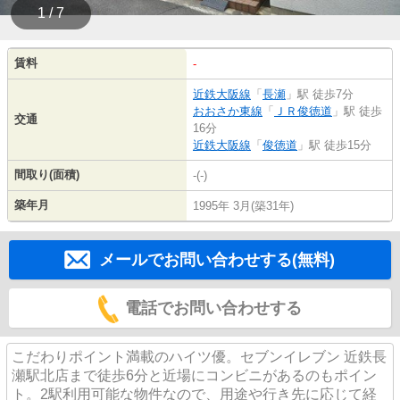
1 / 7
賃料
-
近鉄大阪線
「
長瀬
」駅 徒歩7分
おおさか東線
「
ＪＲ俊徳道
」駅 徒歩
交通
16分
近鉄大阪線
「
俊徳道
」駅 徒歩15分
間取り(面積)
-(-)
築年月
1995年 3月(築31年)
メールでお問い合わせする(無料)
電話でお問い合わせする
こだわりポイント満載のハイツ優。セブンイレブン 近鉄長
瀬駅北店まで徒歩6分と近場にコンビニがあるのもポイン
ト。2駅利用可能な物件なので、用途や行き先に応じて経