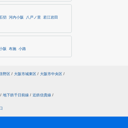
石切
河内小阪
八戸ノ里
若江岩田
小阪
布施
小路
倍野区
/
大阪市城東区
/
大阪市中央区
/
/
地下鉄千日前線
/
近鉄信貴線
/
口