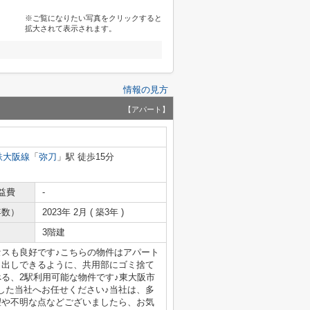
※ご覧になりたい写真をクリックすると
拡大されて表示されます。
情報の見方
【アパート】
鉄大阪線
「
弥刀
」駅 徒歩15分
益費
-
年数）
2023年 2月 ( 築3年 )
3階建
セスも良好です♪こちらの物件はアパート
ミ出しできるように、共用部にゴミ捨て
る、2駅利用可能な物件です♪東大阪市
した当社へお任せください♪当社は、多
望や不明な点などございましたら、お気