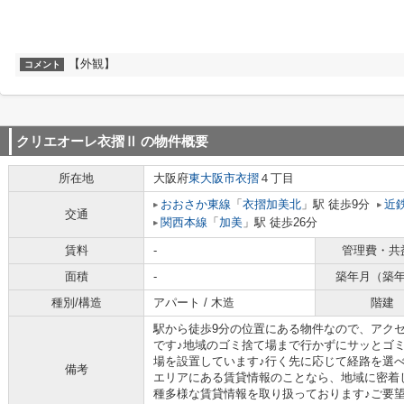
【外観】
コメント
クリエオーレ衣摺Ⅱ
の物件概要
所在地
大阪府
東大阪市
衣摺
４丁目
おおさか東線
「
衣摺加美北
」駅 徒歩9分
近
交通
関西本線
「
加美
」駅 徒歩26分
賃料
-
管理費・共
面積
-
築年月（築
種別/構造
アパート / 木造
階建
駅から徒歩9分の位置にある物件なので、アク
です♪地域のゴミ捨て場まで行かずにサッとゴ
場を設置しています♪行く先に応じて経路を選べ
備考
エリアにある賃貸情報のことなら、地域に密着
種多様な賃貸情報を取り扱っております♪ご要