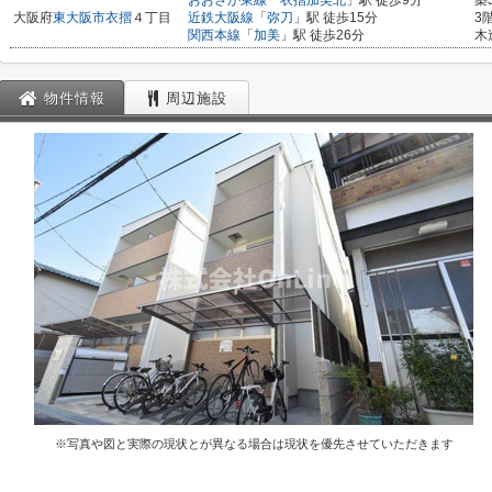
おおさか東線
「
衣摺加美北
」駅 徒歩9分
築
大阪府
東大阪市
衣摺
４丁目
近鉄大阪線
「
弥刀
」駅 徒歩15分
3
関西本線
「
加美
」駅 徒歩26分
木
物件情報
周辺施設
※写真や図と実際の現状とが異なる場合は現状を優先させていただきます