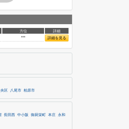
方位
詳細
***
詳細を見る
中央区
八尾市
柏原市
摺
長田西
中小阪
御厨栄町
本庄
永和