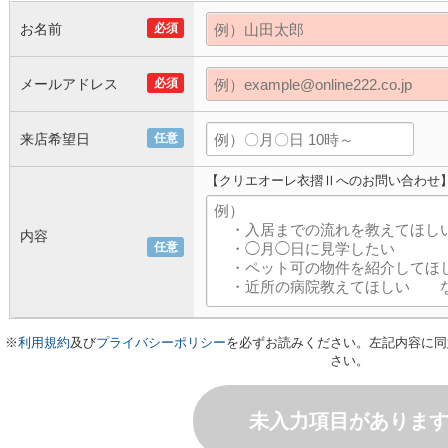
お名前
必須
メールアドレス
必須
来店希望日
任意
【クリエオーレ衣摺Ⅱへのお問い合わせ
内容
任意
※
利用規約
及び
プライバシーポリシー
を必ずお読みください。左記内容に同
さい。
未入力項目がありま