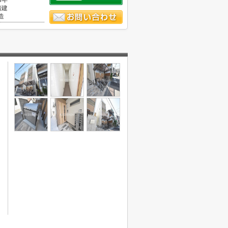
3年
階建
造