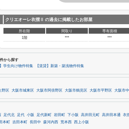
クリエオーレ衣摺Ⅱ
の過去に掲載したお部屋
所在階
間取り
専有面積
1階
***
***
件から探す
】学生向け物件特集
【賃貸】新築・築浅物件特集
生野区
大阪市城東区
大阪市阿倍野区
大阪市鶴見区
大阪市平野区
大阪市
西
足代北
足代
小阪
足代新町
岩田町
下小阪
高井田元町
高井田本通
衣
田本町
吉田本町
長田中
森河内西
荒本西
西上小阪