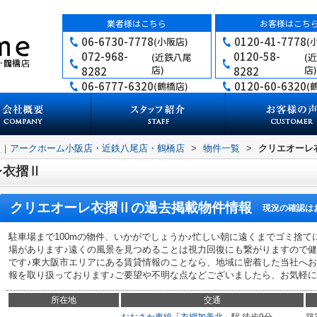
業者様はこちら
お客様はこち
06-6730-7778
0120-41-7778
(小阪店)
(
072-968-
0120-58-
(近鉄八尾
(
店)
店)
8282
8282
06-6777-6320
0120-60-6320
(鶴橋店)
(
買｜アークホーム小阪店・近鉄八尾店・鶴橋店
>
物件一覧
>
クリエオーレ
レ衣摺Ⅱ
クリエオーレ衣摺Ⅱ
の過去掲載物件情報
現況の確認は
駐車場まで100mの物件、いかがでしょうか♪忙しい朝に遠くまでゴミ捨
場があります♪遠くの風景を見つめることは視力回復にも繋がりますので健
です♪東大阪市エリアにある賃貸情報のことなら、地域に密着した当社へお
報を取り扱っております♪ご要望や不明な点などございましたら、お気軽にご
所在地
交通