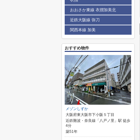
おおさか東線 衣摺加美北
近鉄大阪線 弥刀
関西本線 加美
おすすめ物件
メゾンしずか
大阪府東大阪市下小阪５丁目
近鉄難波・奈良線「八戸ノ里」駅 徒歩
4分
築51年