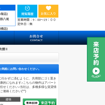
ら
お気に入り
小阪店)
閲覧履歴
近鉄八尾
営業時間：9：00～19：００
定休日：無
鶴橋店)
衣摺Ⅱ
お気軽にお問い合わせください。
てに行かずに済むように、共用部にゴミ置き
康的になれます♪こちらの物件はアパート
任せください♪当社は、多種多様な賃貸情
連絡ください(^^)
建物