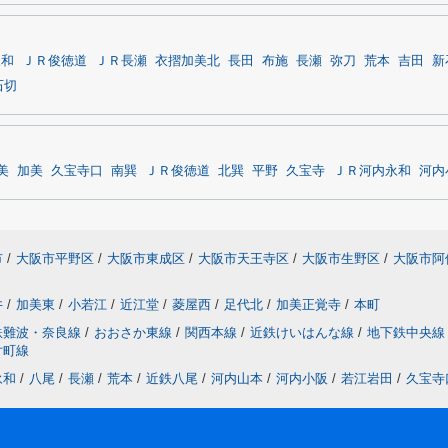
永和
ＪＲ俊徳道
ＪＲ長瀬
衣摺加美北
長田
布施
長瀬
弥刀
荒本
吉田
新
石切
美
加美
久宝寺口
南巽
ＪＲ俊徳道
北巽
平野
久宝寺
ＪＲ河内永和
河内
市
/
大阪市平野区
/
大阪市東成区
/
大阪市天王寺区
/
大阪市生野区
/
大阪市阿
井
/
加美東
/
小若江
/
近江堂
/
菱屋西
/
足代北
/
加美正覚寺
/
本町
鉄難波・奈良線
/
おおさか東線
/
関西本線
/
近鉄けいはんな線
/
地下鉄中央線
片町線
永和
/
八尾
/
長瀬
/
荒本
/
近鉄八尾
/
河内山本
/
河内小阪
/
若江岩田
/
久宝寺