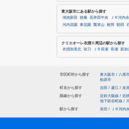
東大阪市にある駅から探す
鴻池新田
徳庵
高井田中央
ＪＲ河内
河内花園
東花園
瓢箪山
枚岡
額田
クリエオーレ衣摺Ⅱ周辺の駅から探す
衣摺加美北
弥刀
ＪＲ長瀬
長瀬
新加
市区町村から探す
東大阪市
/
八尾
柏原市
町名から探す
吉田
/
菱江
/
友
路線から探す
近鉄大阪線
/
近
地下鉄谷町線
/
駅から探す
長田
/
ＪＲ河内