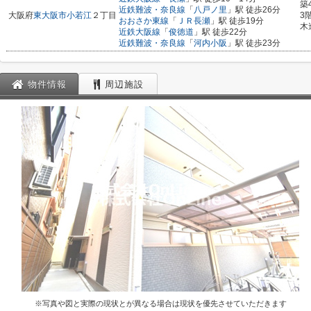
築
近鉄難波・奈良線
「
八戸ノ里
」駅 徒歩26分
大阪府
東大阪市
小若江
２丁目
3
おおさか東線
「
ＪＲ長瀬
」駅 徒歩19分
木
近鉄大阪線
「
俊徳道
」駅 徒歩22分
近鉄難波・奈良線
「
河内小阪
」駅 徒歩23分
物件情報
周辺施設
※写真や図と実際の現状とが異なる場合は現状を優先させていただきます