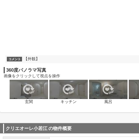
【外観】
コメント
360度パノラマ写真
画像をクリックして視点を操作
玄関
キッチン
風呂
クリエオーレ小若江
の物件概要