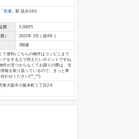
「
長瀬
」駅 徒歩14分
益費
5,000円
年数）
2022年 3月 ( 築4年 )
3階建
くて便利♪こちらの物件はコンビニまで
ニングをする上で抑えたいポイントですね
貸物件が見つからなくてお困りの際は、当
件情報を取り扱っているので、きっと希
せください(*^_^*)
府東大阪市小阪本町１丁目2-6
号