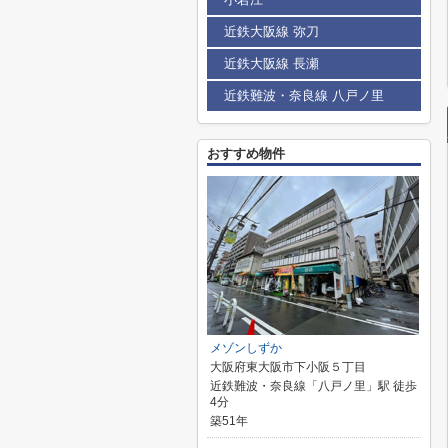
近鉄大阪線 弥刀
近鉄大阪線 長瀬
近鉄難波・奈良線 八戸ノ里
おすすめ物件
メゾンしずか
大阪府東大阪市下小阪５丁目
近鉄難波・奈良線「八戸ノ里」駅 徒歩
4分
築51年