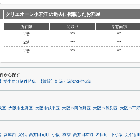
クリエオーレ小若江
の過去に掲載したお部屋
所在階
間取り
専有面積
2階
***
***
2階
***
***
2階
***
***
件から探す
】学生向け物件特集
【賃貸】新築・築浅物件特集
成区
大阪市生野区
大阪市城東区
大阪市阿倍野区
大阪市鶴見区
大阪市平
堂
菱屋西
足代
高井田元町
小阪
衣摺
高井田本通
岩田町
下小阪
足代新