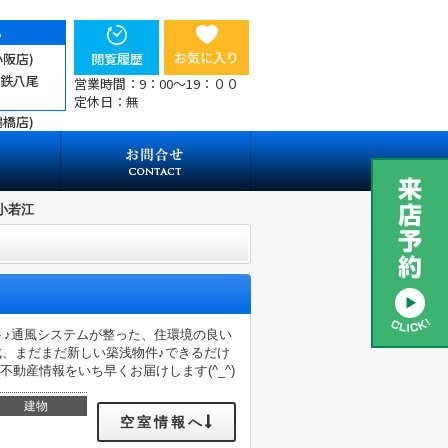
ら
お気に入り
小阪店)
閲覧履歴
近鉄八尾
営業時間：9：00～19：００
定休日：無
鶴橋店)
小若江
ト♪通風システムが整った、住環境の良い
成、まだまだ新しい築浅物件♪できるだけ
動産情報をいち早くお届けします(^_^)
建物
空室情報へ