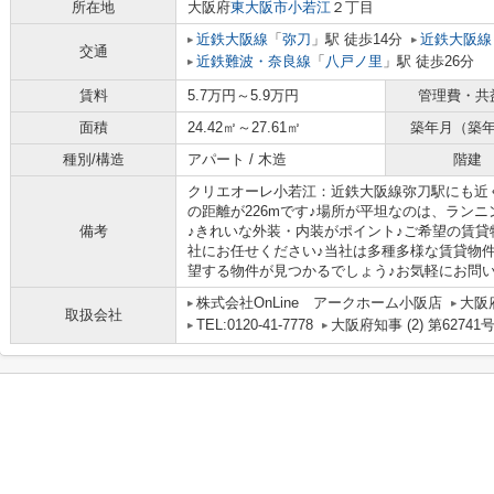
所在地
大阪府
東大阪市
小若江
２丁目
近鉄大阪線
「
弥刀
」駅 徒歩14分
近鉄大阪線
交通
近鉄難波・奈良線
「
八戸ノ里
」駅 徒歩26分
賃料
5.7万円～5.9万円
管理費・共
面積
24.42㎡～27.61㎡
築年月（築
種別/構造
アパート / 木造
階建
クリエオーレ小若江：近鉄大阪線弥刀駅にも近
の距離が226mです♪場所が平坦なのは、ラン
備考
♪きれいな外装・内装がポイント♪ご希望の賃
社にお任せください♪当社は多種多様な賃貸物
望する物件が見つかるでしょう♪お気軽にお問い合わ
株式会社OnLine アークホーム小阪店
大阪
取扱会社
TEL:0120-41-7778
大阪府知事 (2) 第62741