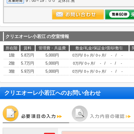
9：00～19：００ 定休日:無
クリエオーレ小若江
の空室情報
所在階
賃料
管理費・共益費
敷金/礼金/保証金/償却/敷引
1階
5.8万円
5,000円
/
/
/
/
0万円
0ヶ月
0ヶ月
-
-
2階
5.7万円
5,000円
/
/
/
/
0万円
0ヶ月
-
-
-
3階
5.9万円
5,000円
/
/
/
/
0万円
0ヶ月
0ヶ月
-
-
クリエオーレ小若江
へのお問い合わせ