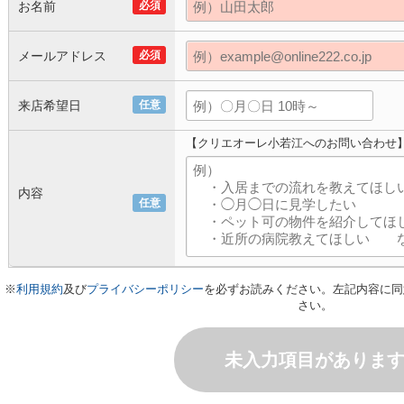
お名前
必須
メールアドレス
必須
来店希望日
任意
【クリエオーレ小若江へのお問い合わせ
内容
任意
※
利用規約
及び
プライバシーポリシー
を必ずお読みください。左記内容に同
さい。
未入力項目がありま