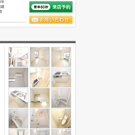
4年
階建
造