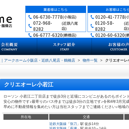
業者様はこちら
お客様はこち
06-6730-7778
0120-41-7778
(小阪店)
(
072-968-
0120-58-
(近鉄八尾
(
店)
店)
8282
8282
06-6777-6320
0120-60-6320
(鶴橋店)
(
買｜アークホーム小阪店・近鉄八尾店・鶴橋店
>
物件一覧
>
クリエオーレ
クリエオーレ小若江
ローソン 小若江二丁目店まで徒歩3分と近場にコンビニがあるのもポイン
安心の物件です♪最寄りのバス停までは徒歩3分の立地です♪令和4年3月完
早めに不動産情報を集めたい方は当社スタッフまでご連絡ください♪地域の不
所在地
交通
近鉄大阪線
「
弥刀
」駅 徒歩14分
近鉄大阪線
「
長瀬
」駅 徒歩10～14分