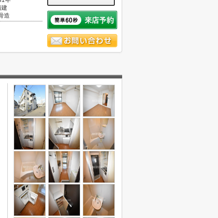
31年
階建
骨造