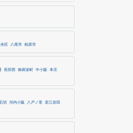
中央区
八尾市
柏原市
通
長田西
御厨栄町
中小阪
本庄
石切
河内小阪
八戸ノ里
若江岩田