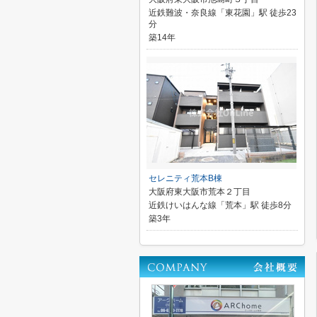
近鉄難波・奈良線「東花園」駅 徒歩23
分
築14年
セレニティ荒本B棟
大阪府東大阪市荒本２丁目
近鉄けいはんな線「荒本」駅 徒歩8分
築3年