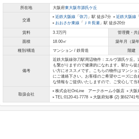
所在地
大阪府
東大阪市
源氏ケ丘
近鉄大阪線
「
弥刀
」駅 徒歩7分
近鉄大阪線
交通
おおさか東線
「
ＪＲ長瀬
」駅 徒歩20分
賃料
3.3万円
管理費・共
面積
18.00㎡
築年月（築
種別/構造
マンション / 鉄骨造
階建
近鉄大阪線弥刀駅周辺物件：エルヴ源氏ケ丘。
も繋がりますので健康的になれます。駅から徒
備考
い方にオススメです。こちらの物件はマンショ
にご連絡下さい。お客様のご希望やニーズに合
な情報をご提供いたしますので、ご安心して当
株式会社OnLine アークホーム小阪店
大阪
取扱会社
TEL:0120-41-7778
大阪府知事 (2) 第62741