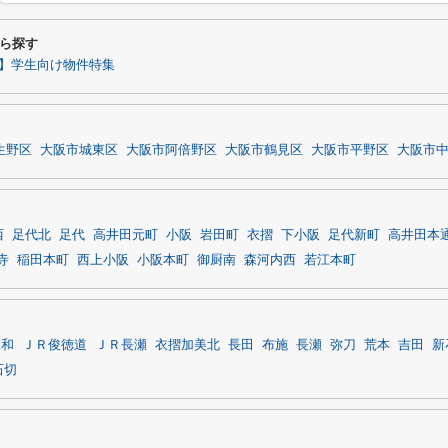
ら探す
】学生向け物件特集
生野区
大阪市城東区
大阪市阿倍野区
大阪市鶴見区
大阪市平野区
大阪市
西
足代北
足代
高井田元町
小阪
岩田町
衣摺
下小阪
足代新町
高井田本
寺
稲田本町
西上小阪
小阪本町
御厨南
森河内西
若江本町
永和
ＪＲ俊徳道
ＪＲ長瀬
衣摺加美北
長田
布施
長瀬
弥刀
荒本
吉田
新
石切