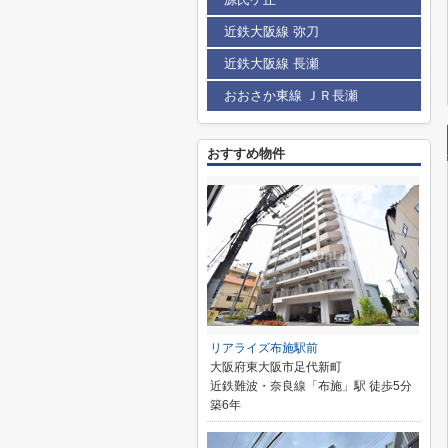
近鉄大阪線 弥刀
近鉄大阪線 長瀬
おおさか東線 ＪＲ長瀬
おすすめ物件
リアライズ布施駅前
大阪府東大阪市足代新町
近鉄難波・奈良線「布施」駅 徒歩5分
築6年