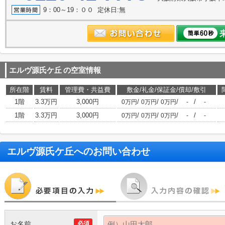
9：00～19：００ 定休日:無
エルヴ源氏ケ丘
の空室情報
所在階
賃料
管理費・共益費
敷金/礼金/保証金/償却/敷引
1階
3.3万円
3,000円
/
/
/
/
0万円
0万円
0万円
-
-
1階
3.3万円
3,000円
/
/
/
/
0万円
0万円
0万円
-
-
エルヴ源氏ケ丘
へのお問い合わせ
お名前
必須