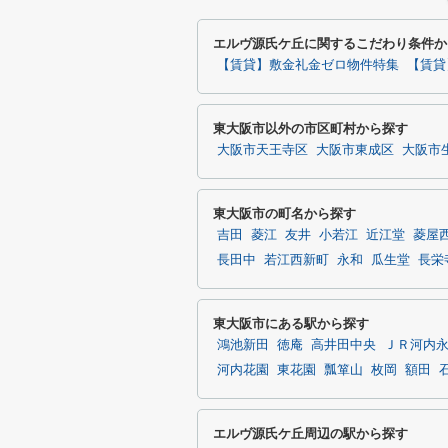
エルヴ源氏ケ丘に関するこだわり条件か
【賃貸】敷金礼金ゼロ物件特集
【賃貸
東大阪市以外の市区町村から探す
大阪市天王寺区
大阪市東成区
大阪市
東大阪市の町名から探す
吉田
菱江
友井
小若江
近江堂
菱屋
長田中
若江西新町
永和
瓜生堂
長栄
東大阪市にある駅から探す
鴻池新田
徳庵
高井田中央
ＪＲ河内
河内花園
東花園
瓢箪山
枚岡
額田
エルヴ源氏ケ丘周辺の駅から探す