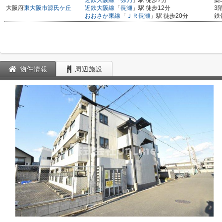
近鉄大阪線
「
弥刀
」駅 徒歩7分
築
大阪府
東大阪市
源氏ケ丘
近鉄大阪線
「
長瀬
」駅 徒歩12分
3
おおさか東線
「
ＪＲ長瀬
」駅 徒歩20分
鉄
物件情報
周辺施設