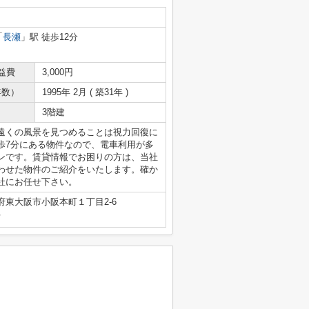
「
長瀬
」駅 徒歩12分
益費
3,000円
年数）
1995年 2月 ( 築31年 )
3階建
遠くの風景を見つめることは視力回復に
歩7分にある物件なので、電車利用が多
ンです。賃貸情報でお困りの方は、当社
わせた物件のご紹介をいたします。確か
社にお任せ下さい。
府東大阪市小阪本町１丁目2-6
号