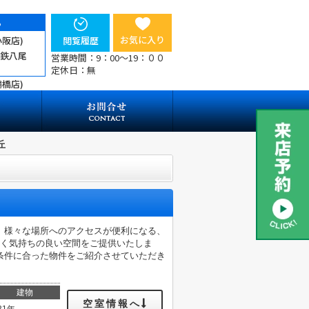
ら
お気に入り
小阪店)
閲覧履歴
近鉄八尾
営業時間：9：00～19：００
定休日：無
鶴橋店)
丘
。様々な場所へのアクセスが便利になる、
しく気持ちの良い空間をご提供いたしま
条件に合った物件をご紹介させていただき
建物
空室情報へ