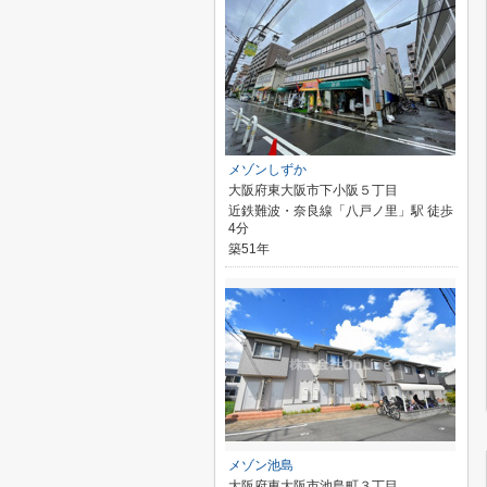
メゾンしずか
大阪府東大阪市下小阪５丁目
近鉄難波・奈良線「八戸ノ里」駅 徒歩
4分
築51年
メゾン池島
大阪府東大阪市池島町３丁目