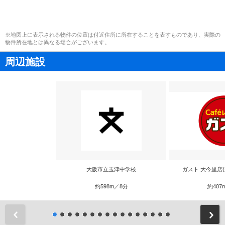
※地図上に表示される物件の位置は付近住所に所在することを表すものであり、実際の
物件所在地とは異なる場合がございます。
周辺施設
大阪市立玉津中学校
ガスト 大今里店
約598m／8分
約407
前