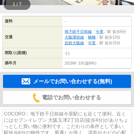
1 / 7
賃料
-
地下鉄千日前線
「
今里
」駅 徒歩6分
交通
大阪環状線
「
鶴橋
」駅 徒歩13分
近鉄大阪線
「
今里
」駅 徒歩15分
間取り(面積)
-(-)
築年月
2018年 3月(築8年)
メールでお問い合わせする(無料)
電話でお問い合わせする
COCORO：地下鉄千日前線今里駅にも近くて便利。近く
にはセブンイレブン 大阪玉津2丁目店(徒歩4分)がありちょ
っとした買い物に便利です。こだわりの条件として多い、
駅徒歩6分の物件です。風通しが良く、湿気やカビの心配