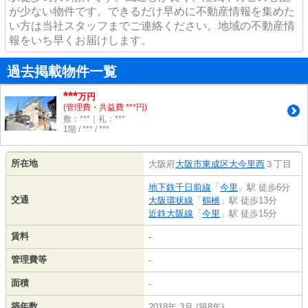
が少ない物件です。できるだけ早めに不動産情報を集めた
い方は当社スタッフまでご連絡ください。地域の不動産情
報をいち早くお届けします。
過去掲載物件一覧
***
万円
(管理費・共益費 ***円)
敷：***｜礼：***
1階 / *** / ***
所在地
大阪府
大阪市東成区
大今里西
３丁目
地下鉄千日前線
「
今里
」駅 徒歩6分
交通
大阪環状線
「
鶴橋
」駅 徒歩13分
近鉄大阪線
「
今里
」駅 徒歩15分
賃料
-
管理費等
-
面積
-
築年数
2018年 3月 (築8年)