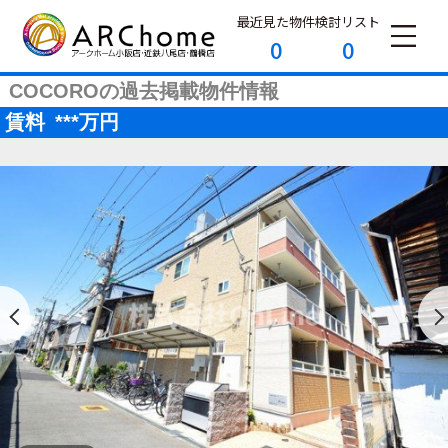
最近見た物件
検討リスト
0
0
COCOROの過去掲載物件情報
賃料
***
万円