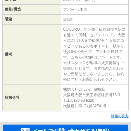
種別/構造
アパート/木造
階建
3階建
COCORO：地下鉄千日前線今里駅に
も近くて便利。セブンイレブン 大阪
玉津2丁目店まで徒歩4分と近場にコ
ンビニがあるのもポイント。駅から
徒歩6分の物件で、アクセス良好で
備考
す。こちらの物件はアパートです。
当社スタッフが地域の賃貸情報をご
提供いたします。お客様のこだわり
やご要望などございましたら、お気
軽に当社へお問い合わせ下さい。
株式会社OnLine 鶴橋店
大阪府大阪市天王寺区味原町16-3
取扱会社
TEL:0120-60-6320
大阪府知事 (2) 第62741号
情報の見方