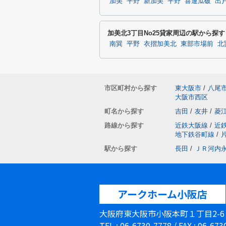
加美
平野
新加美
平野
喜連瓜破
出
加美北3丁目No25貸家周辺の駅から探す
南巽
平野
衣摺加美北
東部市場前
北
市区町村から探す
東大阪市
/
八尾
大阪市西区
町名から探す
吉田
/
友井
/
菱
路線から探す
近鉄大阪線
/
近
地下鉄谷町線
/
駅から探す
長田
/
ＪＲ河内
アークホーム小阪店
大阪府東大阪市小阪本町１丁目2-
TEL : 06-6730-7778 / FAX : 06-67