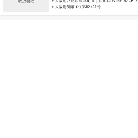
大阪府八尾市東本町３丁目6-13 WINビル 1F
取扱会社
大阪府知事 (2) 第62741号