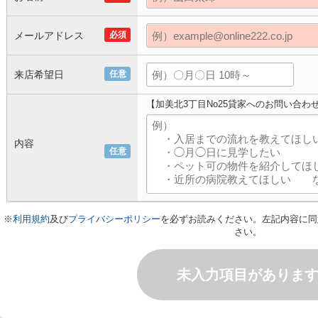
メールアドレス
必須
来店希望日
任意
【加美北3丁目No25貸家へのお問い合わ
内容
任意
※
利用規約
及び
プライバシーポリシー
を必ずお読みください。左記内容に同
さい。
未入力項目がありま