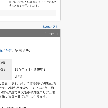
※ご覧になりたい写真をクリックすると
拡大されて表示されます。
情報の見方
【一戸建て】
線
「
平野
」駅 徒歩16分
益費
-
年数）
1977年 7月 ( 築49年 )
3階建
25貸家」です。歩いて徒歩6分の場所に万
です。2駅利用可能なアクセスの良い物
い賃貸戸建てを大阪市平野区エリアと地
素敵な賃貸戸建てが見つかります。