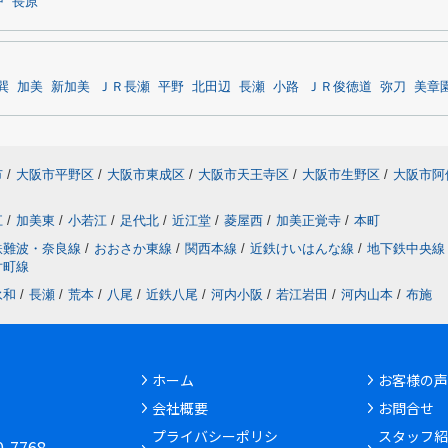
戸
長原
巽
加美
新加美
ＪＲ長瀬
平野
北田辺
長瀬
小路
ＪＲ俊徳道
弥刀
美章
市
/
大阪市平野区
/
大阪市東成区
/
大阪市天王寺区
/
大阪市生野区
/
大阪市阿
江
/
加美東
/
小若江
/
足代北
/
近江堂
/
菱屋西
/
加美正覚寺
/
本町
鉄難波・奈良線
/
おおさか東線
/
関西本線
/
近鉄けいはんな線
/
地下鉄中央線
片町線
永和
/
長瀬
/
荒本
/
八尾
/
近鉄八尾
/
河内小阪
/
若江岩田
/
河内山本
/
布施
ホーム
お客様の声
会社概要
お問合せ
6
プライバシーポリシ
スタッフ紹
30-7768