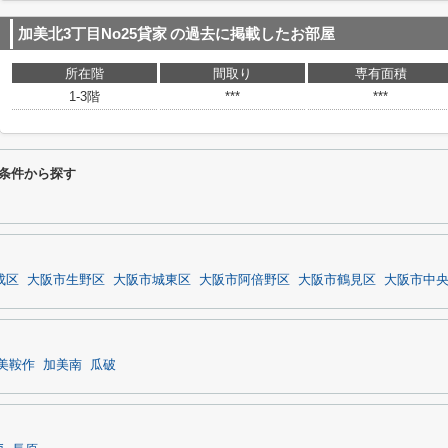
加美北3丁目No25貸家
の過去に掲載したお部屋
所在階
間取り
専有面積
1-3階
***
***
り条件から探す
成区
大阪市生野区
大阪市城東区
大阪市阿倍野区
大阪市鶴見区
大阪市中
美鞍作
加美南
瓜破