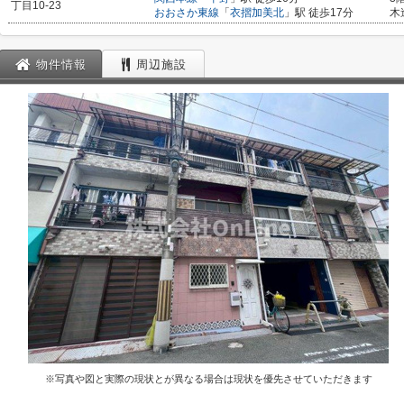
丁目10-23
おおさか東線
「
衣摺加美北
」駅 徒歩17分
木
物件情報
周辺施設
※写真や図と実際の現状とが異なる場合は現状を優先させていただきます