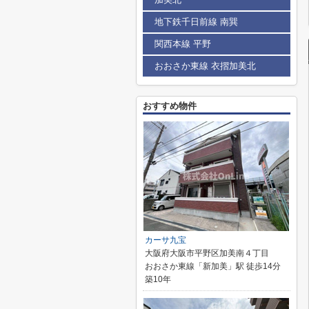
地下鉄千日前線 南巽
関西本線 平野
おおさか東線 衣摺加美北
おすすめ物件
カーサ九宝
大阪府大阪市平野区加美南４丁目
おおさか東線「新加美」駅 徒歩14分
築10年