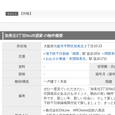
【外観】
コメント
加美北3丁目No25貸家
の物件概要
所在地
大阪府
大阪市平野区
加美北
３丁目10-23
地下鉄千日前線
「
南巽
」駅 徒歩10分
関西本
交通
おおさか東線
「
衣摺加美北
」駅 徒歩17分
賃料
-
管理費・共
面積
-
築年月（築
種別/構造
一戸建て / 木造
階建
ぜひ一度見ていただきたい、「加美北3丁目No
代巽南店があるのもポイント。眺めの良い物件
備考
件です。新しい年、新しい出会い。そして新し
下鉄千日前線南巽付近で探しましょう。きっと
株式会社OnLine ARChome近鉄八尾店