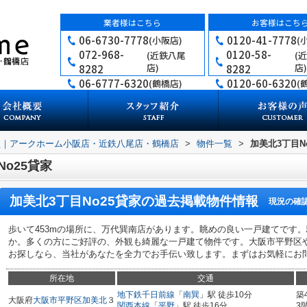
業者様はこちら
お客様はこち
06-6730-7778
0120-41-7778
(小阪店)
(
072-968-
0120-58-
(近鉄八尾
(
店)
店)
8282
8282
06-6777-6320
0120-60-6320
(鶴橋店)
(
買｜アークホーム小阪店・近鉄八尾店・鶴橋店
>
物件一覧
>
加美北3丁目N
o25貸家
加美北3丁目No25貸家
の過去掲載物件情報
現況の確
歩いて453mの場所に、万代巽南店があります。眺めの良い一戸建てです。
か。多くの方にご好評の、外観も綺麗な一戸建て物件です。大阪市平野区
お探しなら、当社があなたを全力でお手伝い致します。まずはお気軽にお
所在地
交通
地下鉄千日前線
「
南巽
」駅 徒歩10分
築
大阪府
大阪市平野区
加美北
３
関西本線
「
平野
」駅 徒歩16分
3