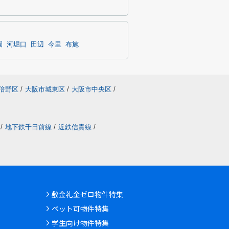
園
河堀口
田辺
今里
布施
倍野区
/
大阪市城東区
/
大阪市中央区
/
/
地下鉄千日前線
/
近鉄信貴線
/
敷金礼金ゼロ物件特集
ペット可物件特集
学生向け物件特集