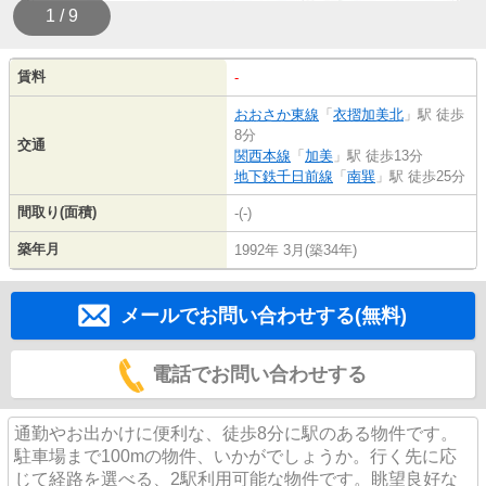
1 / 9
賃料
-
おおさか東線
「
衣摺加美北
」駅 徒歩
8分
交通
関西本線
「
加美
」駅 徒歩13分
地下鉄千日前線
「
南巽
」駅 徒歩25分
間取り(面積)
-(-)
築年月
1992年 3月(築34年)
メールでお問い合わせする(無料)
電話でお問い合わせする
通勤やお出かけに便利な、徒歩8分に駅のある物件です。
駐車場まで100mの物件、いかがでしょうか。行く先に応
じて経路を選べる、2駅利用可能な物件です。眺望良好な