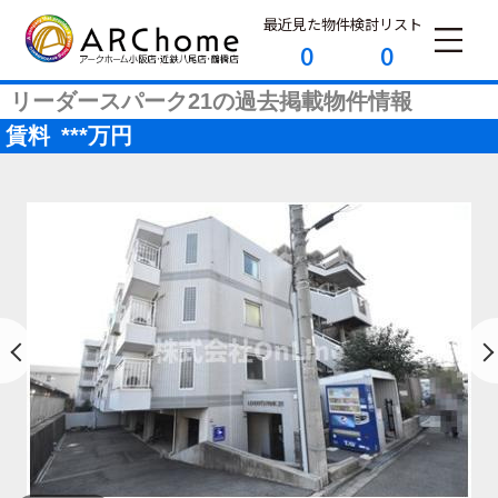
最近見た物件
検討リスト
0
0
リーダースパーク21の過去掲載物件情報
賃料
***
万円