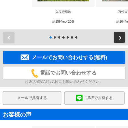
久宝寺緑地
万代大
約1594m／20分
約1644
前
メールでお問い合わせする(無料)
電話でお問い合わせする
現況の確認はお気軽にお問い合わせください。
メールで共有する
LINEで共有する
お客様の声