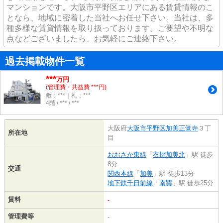
マンションです。大阪市平野区エリアにある賃貸情報のこ
となら、地域に密着した当社へお任せ下さい。当社は、多
種多様な賃貸情報を取り扱っております。ご要望や不明な
点などございましたら、お気軽にご連絡下さい。
過去掲載物件一覧
***
万円
(管理費・共益費 ***円)
敷：***｜礼：***
4階 / *** / ***
大阪府
大阪市平野区
加美正覚寺
３丁
所在地
目
おおさか東線
「
衣摺加美北
」駅 徒歩
8分
交通
関西本線
「
加美
」駅 徒歩13分
地下鉄千日前線
「
南巽
」駅 徒歩25分
賃料
-
管理費等
-