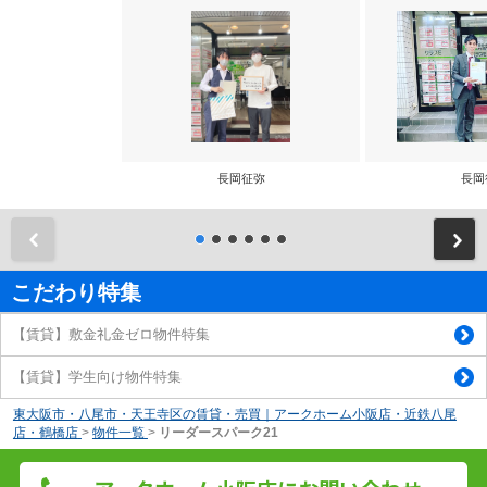
長岡征弥
長岡
前
こだわり特集
【賃貸】敷金礼金ゼロ物件特集
【賃貸】学生向け物件特集
東大阪市・八尾市・天王寺区の賃貸・売買｜アークホーム小阪店・近鉄八尾
店・鶴橋店
>
物件一覧
>
リーダースパーク21