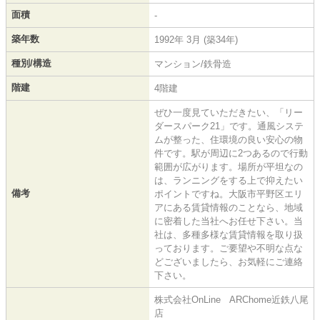
面積
-
築年数
1992年 3月 (築34年)
種別/構造
マンション/鉄骨造
階建
4階建
ぜひ一度見ていただきたい、「リー
ダースパーク21」です。通風システ
ムが整った、住環境の良い安心の物
件です。駅が周辺に2つあるので行動
範囲が広がります。場所が平坦なの
は、ランニングをする上で抑えたい
備考
ポイントですね。大阪市平野区エリ
アにある賃貸情報のことなら、地域
に密着した当社へお任せ下さい。当
社は、多種多様な賃貸情報を取り扱
っております。ご要望や不明な点な
どございましたら、お気軽にご連絡
下さい。
株式会社OnLine ARChome近鉄八尾
店