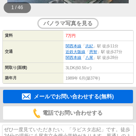
1 / 46
パノラマ写真を見る
賃料
7万円
関西本線
「
志紀
」駅 徒歩11分
交通
近鉄大阪線
「
恩智
」駅 徒歩27分
関西本線
「
八尾
」駅 徒歩28分
間取り(面積)
3LDK(60.50㎡)
築年月
1989年 6月(築37年)
メールでお問い合わせする(無料)
電話でお問い合わせする
ぜひ一度見ていただきたい、「ラビスタ志紀」です。徒歩
24分の場所に八尾市立永畑小学校があります。風通しのよ