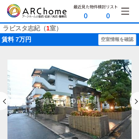
最近見た物件
検討リスト
0
0
ラビスタ志紀（
1
室）
賃料
7万円
空室情報を確認