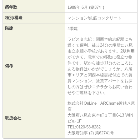
築年数
1989年 6月 (築37年)
種別/構造
マンション/鉄筋コンクリート
階建
4階建
ラビスタ志紀：関西本線志紀駅にも
近くて便利。徒歩24分の場所に八尾
市立永畑小学校があります。2駅利用
ができて、電車での移動に役立つ物
件です。駅から徒歩11分のところに
備考
ある物件はいかがでしょうか。八尾
市エリアと関西本線志紀付近での賃
貸マンション、賃貸アパートをお探
しの方はぜひコチラからお問い合わ
せやご連絡を下さい。
株式会社OnLine ARChome近鉄八尾
店
大阪府八尾市東本町３丁目6-13 WIN
取扱会社
ビル 1F
TEL:0120-58-8282
大阪府知事 (2) 第62741号