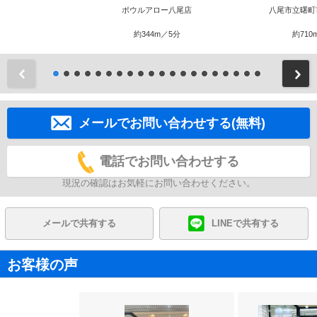
ボウルアロー八尾店
八尾市立曙町
約344m／5分
約710
前
メールでお問い合わせする(無料)
電話でお問い合わせする
現況の確認はお気軽にお問い合わせください。
メールで共有する
LINEで共有する
お客様の声