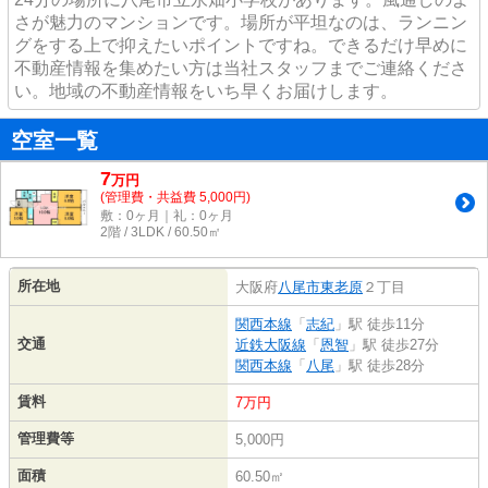
さが魅力のマンションです。場所が平坦なのは、ランニン
グをする上で抑えたいポイントですね。できるだけ早めに
不動産情報を集めたい方は当社スタッフまでご連絡くださ
い。地域の不動産情報をいち早くお届けします。
空室一覧
7
万
円
(管理費・共益費 5,000円)
敷：0ヶ月｜礼：0ヶ月
2階 / 3LDK / 60.50㎡
所在地
大阪府
八尾市
東老原
２丁目
関西本線
「
志紀
」駅 徒歩11分
交通
近鉄大阪線
「
恩智
」駅 徒歩27分
関西本線
「
八尾
」駅 徒歩28分
賃料
7万円
管理費等
5,000円
面積
60.50㎡