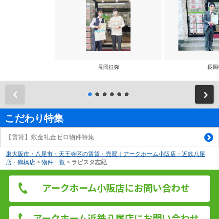
長岡征弥
長岡
前
こだわり特集
【賃貸】敷金礼金ゼロ物件特集
東大阪市・八尾市・天王寺区の賃貸・売買｜アークホーム小阪店・近鉄八尾
店・鶴橋店
>
物件一覧
>
ラビスタ志紀
アークホーム小阪店にお問い合わせ
アークホーム近鉄八尾店にお問い合わせ