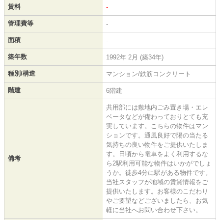
賃料
-
管理費等
-
面積
-
築年数
1992年 2月 (築34年)
種別/構造
マンション/鉄筋コンクリート
階建
6階建
共用部には敷地内ごみ置き場・エレ
ベータなどが備わっておりとても充
実しています。こちらの物件はマン
ションです。通風良好で陽の当たる
気持ちの良い物件をご提供いたしま
す。日頃から電車をよく利用するな
備考
ら2駅利用可能な物件はいかがでしょ
うか。徒歩4分に駅がある物件です。
当社スタッフが地域の賃貸情報をご
提供いたします。お客様のこだわり
やご要望などございましたら、お気
軽に当社へお問い合わせ下さい。