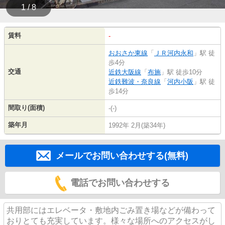
1 / 8
賃料
-
おおさか東線
「
ＪＲ河内永和
」駅 徒
歩4分
交通
近鉄大阪線
「
布施
」駅 徒歩10分
近鉄難波・奈良線
「
河内小阪
」駅 徒
歩14分
間取り(面積)
-(-)
築年月
1992年 2月(築34年)
メールでお問い合わせする(無料)
電話でお問い合わせする
共用部にはエレベータ・敷地内ごみ置き場などが備わって
おりとても充実しています。様々な場所へのアクセスがし