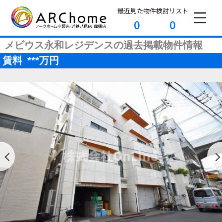
最近見た物件
検討リスト
0
0
メビウス永和レジデンスの過去掲載物件情報
賃料
***
万円