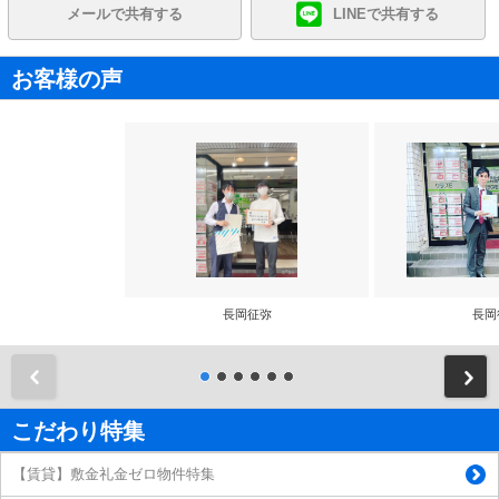
メールで共有する
LINEで共有する
お客様の声
長岡征弥
長岡
前
こだわり特集
【賃貸】敷金礼金ゼロ物件特集