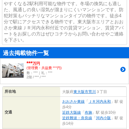
やすくなる2駅利用可能な物件です。冬場の換気にも適し
た、風通しの良い湿気が溜まりにくいマンションです。防
犯対策もバッチリなマンションタイプの物件です。徒歩4
分で駅にアクセスできる物件です。東大阪市エリアとおお
さか東線ＪＲ河内永和付近での賃貸マンション、賃貸アパ
ートをお探しの方はぜひコチラからお問い合わせやご連絡
を下さい。
過去掲載物件一覧
***
万円
(管理費・共益費 ***円)
敷：***｜礼：***
2階 / *** / ***
所在地
大阪府
東大阪市
荒川
３丁目
おおさか東線
「
ＪＲ河内永和
」駅 徒
歩4分
交通
近鉄大阪線
「
布施
」駅 徒歩10分
近鉄難波・奈良線
「
河内小阪
」駅 徒
歩14分